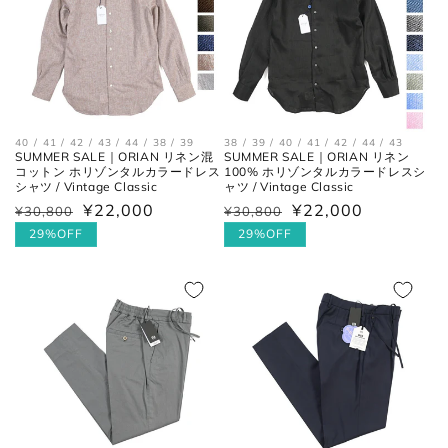
40 / 41 / 42 / 43 / 44 / 38 / 39
38 / 39 / 40 / 41 / 42 / 44 / 43
SUMMER SALE｜ORIAN リネン混
SUMMER SALE｜ORIAN リネン
コットン ホリゾンタルカラードレス
100% ホリゾンタルカラードレスシ
シャツ / Vintage Classic
ャツ / Vintage Classic
¥22,000
¥22,000
通
¥30,800
セ
通
¥30,800
セ
常
ー
常
ー
29%OFF
29%OFF
価
ル
価
ル
格
価
格
価
格
格