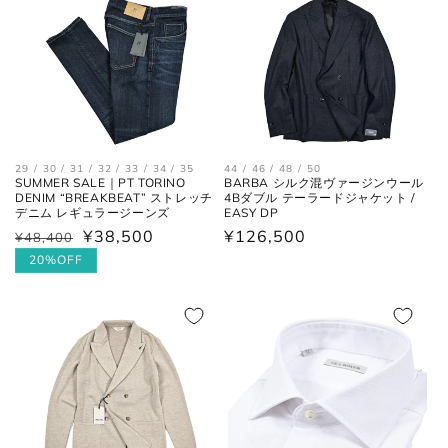
29 / 30 / 31 / 32 / 33 / 34 / 35
44 / 46 / 48 / 50
SUMMER SALE｜PT TORINO
BARBA シルク混ヴァージンウール
DENIM “BREAKBEAT” ストレッチ
4Bダブル テーラードジャケット /
デニム レギュラージーンズ
EASY DP
¥38,500
通
¥126,500
通
¥48,400
セ
常
常
ー
20%OFF
価
価
ル
格
格
価
格