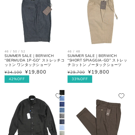
46 / 50 / 52
46 / 48
SUMMER SALE｜BERWICH
SUMMER SALE｜BERWICH
“BERMUDA 1P-GD” ストレッチコ
“SHORT SPIAGGIA-GD” ストレッ
ットン ワンタックショーツ
チコットン ノータックショーツ
¥19,800
¥19,800
通
¥34,100
セ
通
¥29,700
セ
常
ー
常
ー
42%OFF
33%OFF
価
ル
価
ル
格
価
格
価
格
格