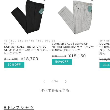
48 / 50 / 52 / 54 / 56 / 58 / 60 /
52
56 / 58
62 / 64
SUMMER SALE｜BERWICH
SUMME
SUMMER SALE｜BERWICH “SC
“RETRO GURKHA” ヴァージンウー
“BERM
SLIM” ビスコース混 ノータックスト
ル100% グルカパンツ
コットン
レッチパンツ
染め
¥18,150
通
¥36,300
セ
¥18,700
通
¥37,400
セ
通
¥29,7
セ
常
ー
50%OFF
常
ー
50%OFF
常
ー
33%
価
ル
価
ル
価
ル
格
価
格
価
格
価
格
格
格
の
1
/
24
すべてを表示する
#ドレスシャツ