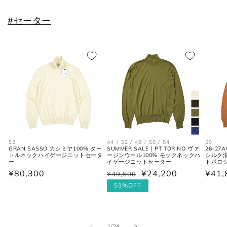
#セーター
52
44 / 52 / 48 / 50 / 54
50
GRAN SASSO カシミヤ100% ター
SUMMER SALE｜PT TORINO ヴァ
26-27A
トルネックハイゲージニットセータ
ージンウール100% モックネックハ
シルク
ー
イゲージニットセーター
トポロ
通
¥80,300
¥24,200
通
¥41,
通
¥49,500
セ
常
常
常
ー
51%OFF
価
価
価
ル
格
格
格
価
格
の
1
/
24