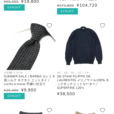
¥19,800
通
¥55,000
セ
¥104,720
通
¥272,800
セ
常
ー
64%OFF
常
ー
62%OFF
価
ル
価
ル
格
価
格
価
格
格
大剣幅 5.5CM
46 / 48 / 50 / 52 / 54
SUMMER SALE｜BARBA カシミヤ
26-27AW FILIPPO DE
混シルク ネクタイ ニットタイ /
LAURENTIIS メリノウール100% モ
cucito a mano 手縫い仕立て
ックネックニットセーター /
SUPERFINE 120's
¥9,900
通
¥26,400
セ
通
¥38,500
常
ー
63%OFF
常
価
ル
価
格
価
格
格