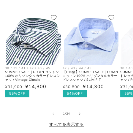
38 / 39 / 41 / 42 / 43 / 45
42 / 43 / 44 / 45
38 / 40
SUMMER SALE｜ORIAN コットン
【P10倍】SUMMER SALE｜ORIAN
SUMME
100% ホリゾンタルカラードレスシ
コットン100% ホリゾンタルカラー
トレッ
ャツ / Vintage Classic
ドレスシャツ / SLIM FIT
ャツ / F
¥14,300
¥14,300
通
¥31,900
セ
通
¥30,800
セ
通
¥31,9
セ
常
ー
常
ー
常
ー
55%OFF
54%OFF
55%
価
ル
価
ル
価
ル
格
価
格
価
格
価
格
格
格
の
1
/
24
すべてを表示する