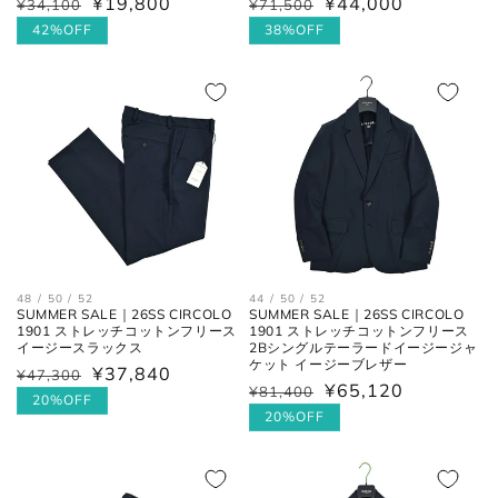
¥44,000
¥19,800
通
¥71,500
セ
通
¥34,100
セ
常
ー
常
ー
38%OFF
42%OFF
価
ル
価
ル
格
価
格
価
格
格
48 / 50 / 52
44 / 50 / 52
SUMMER SALE｜26SS CIRCOLO
SUMMER SALE｜26SS CIRCOLO
1901 ストレッチコットンフリース
1901 ストレッチコットンフリース
イージースラックス
2Bシングルテーラードイージージャ
ケット イージーブレザー
¥37,840
通
¥47,300
セ
¥65,120
通
¥81,400
セ
常
ー
20%OFF
常
ー
20%OFF
価
ル
価
ル
格
価
格
価
格
格