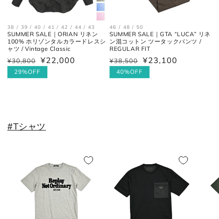
38 / 39 / 40 / 41 / 42 / 44 / 43
46 / 48 / 50
SUMMER SALE｜ORIAN リネン
SUMMER SALE｜GTA “LUCA” リネ
100% ホリゾンタルカラードレスシ
ン混コットン ツータックパンツ /
ャツ / Vintage Classic
REGULAR FIT
¥22,000
¥23,100
通
¥30,800
セ
通
¥38,500
セ
常
ー
常
ー
29%OFF
40%OFF
価
ル
価
ル
格
価
格
価
格
格
#Tシャツ