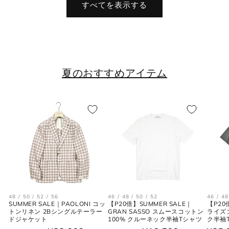
すべてを表示する
夏のおすすめアイテム
48 / 50 / 52 / 56
46 / 48 / 50 / 52
46 / 48
SUMMER SALE｜PAOLONI コッ
【P20倍】SUMMER SALE｜
【P20
トンリネン 2Bシングルテーラー
GRAN SASSO スムースコットン
ライズ
ドジャケット
100% クルーネック半袖Tシャツ
ク半袖Tシ