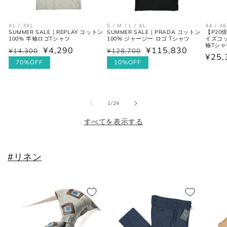
XL / 3XL
S / M / L / XL
44 / 46
SUMMER SALE｜REPLAY コットン
SUMMER SALE｜PRADA コットン
【P20
100% 半袖ロゴTシャツ
100% ジャージー ロゴ Tシャツ
イズコッ
袖Tシャツ 
¥4,290
¥115,830
通
¥14,300
セ
通
¥128,700
セ
通
¥25,
常
ー
常
ー
70%OFF
10%OFF
常
価
ル
価
ル
価
格
価
格
価
格
格
格
の
1
/
24
すべてを表示する
#リネン