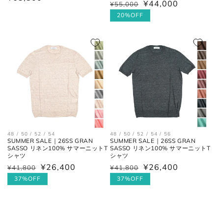
¥44,000
通
¥55,000
セ
常
常
ー
20%OFF
価
価
ル
格
格
価
格
48 / 50 / 52 / 54
48 / 50 / 52 / 54 / 56
SUMMER SALE｜26SS GRAN
SUMMER SALE｜26SS GRAN
SASSO リネン100% サマーニットT
SASSO リネン100% サマーニットT
シャツ
シャツ
¥26,400
¥26,400
通
¥41,800
セ
通
¥41,800
セ
常
ー
常
ー
37%OFF
37%OFF
価
ル
価
ル
格
価
格
価
格
格