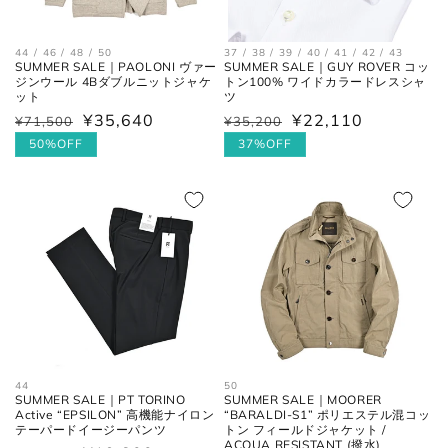
44 / 46 / 48 / 50
37 / 38 / 39 / 40 / 41 / 42 / 43
SUMMER SALE｜PAOLONI ヴァー
SUMMER SALE｜GUY ROVER コッ
ジンウール 4Bダブルニットジャケ
トン100% ワイドカラードレスシャ
ット
ツ
¥35,640
¥22,110
通
¥71,500
セ
通
¥35,200
セ
常
ー
常
ー
50%OFF
37%OFF
価
ル
価
ル
格
価
格
価
格
格
44
50
SUMMER SALE｜PT TORINO
SUMMER SALE｜MOORER
Active “EPSILON” 高機能ナイロン
“BARALDI-S1” ポリエステル混コッ
テーパードイージーパンツ
トン フィールドジャケット /
ACQUA RESISTANT (撥水)