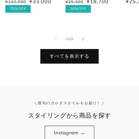
¥33,000
¥18,700
通
¥25,
通
¥132,000
セ
通
¥25,300
セ
常
常
ー
常
ー
75%OFF
26%OFF
価
価
ル
価
ル
格
格
価
格
価
格
格
の
1
/
23
すべてを表示する
＼最旬のガルダスタイルをお届け！／
スタイリングから商品を探す
Instagram →