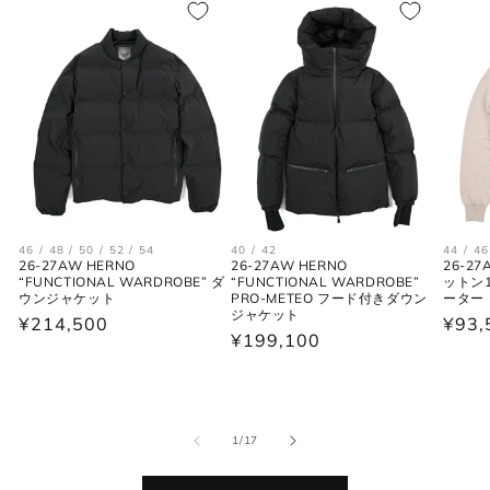
46 / 48 / 50 / 52 / 54
40 / 42
44 / 46
26-27AW HERNO
26-27AW HERNO
26-27
“FUNCTIONAL WARDROBE” ダ
“FUNCTIONAL WARDROBE”
ットン
ウンジャケット
PRO-METEO フード付きダウン
ーター
ジャケット
通
¥214,500
通
¥93,
通
¥199,100
常
常
常
価
価
価
格
格
格
の
1
/
17