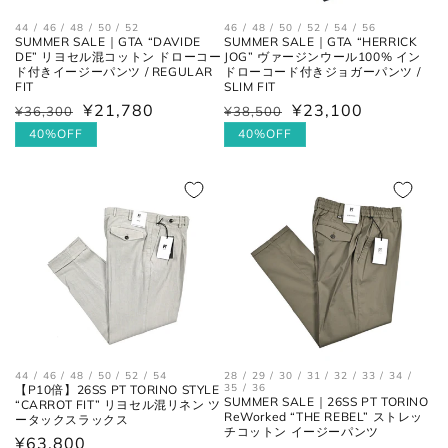
44 / 46 / 48 / 50 / 52
46 / 48 / 50 / 52 / 54 / 56
SUMMER SALE｜GTA “DAVIDE
SUMMER SALE｜GTA “HERRICK
DE” リヨセル混コットン ドローコー
JOG” ヴァージンウール100% イン
ド付きイージーパンツ / REGULAR
ドローコード付きジョガーパンツ /
FIT
SLIM FIT
¥21,780
¥23,100
通
¥36,300
セ
通
¥38,500
セ
常
ー
常
ー
40%OFF
40%OFF
価
ル
価
ル
格
価
格
価
格
格
44 / 46 / 48 / 50 / 52 / 54
28 / 29 / 30 / 31 / 32 / 33 / 34 /
35 / 36
【P10倍】26SS PT TORINO STYLE
SUMMER SALE｜26SS PT TORINO
“CARROT FIT” リヨセル混リネン ツ
ReWorked “THE REBEL” ストレッ
ータックスラックス
チコットン イージーパンツ
通
¥63,800