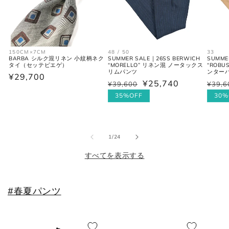
150CM×7CM
48 / 50
33
BARBA シルク混リネン 小紋柄ネク
SUMMER SALE｜26SS BERWICH
SUMME
タイ（セッテピエゲ）
“MORELLO” リネン混 ノータックス
“ROB
リムパンツ
ンターパン
通
¥29,700
¥25,740
通
¥39,600
セ
通
¥39,6
セ
常
常
ー
常
ー
35%OFF
30%
価
価
ル
価
ル
格
格
価
格
価
格
格
の
1
/
24
すべてを表示する
#春夏パンツ