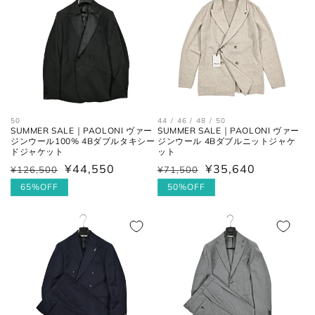
格
50
44 / 46 / 48 / 50
SUMMER SALE｜PAOLONI ヴァー
SUMMER SALE｜PAOLONI ヴァー
ジンウール100% 4Bダブルタキシー
ジンウール 4Bダブルニットジャケ
ドジャケット
ット
¥44,550
¥35,640
¥126,500
¥71,500
通
セ
通
セ
常
ー
65%OFF
常
ー
50%OFF
価
ル
価
ル
格
価
格
価
格
格