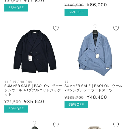
¥17,820
¥39,600
通
セ
¥66,000
¥148,500
通
セ
常
ー
55%OFF
常
ー
56%OFF
価
ル
価
ル
格
価
格
価
格
格
44 / 46 / 48 / 50
52
SUMMER SALE｜PAOLONI ヴァー
SUMMER SALE｜PAOLONI ウール
ジンウール 4Bダブルニットジャケ
2Bシングルテーラードスーツ
ット
¥48,400
¥139,700
通
セ
¥35,640
¥71,500
通
セ
常
ー
65%OFF
常
ー
50%OFF
価
ル
価
ル
格
価
格
価
格