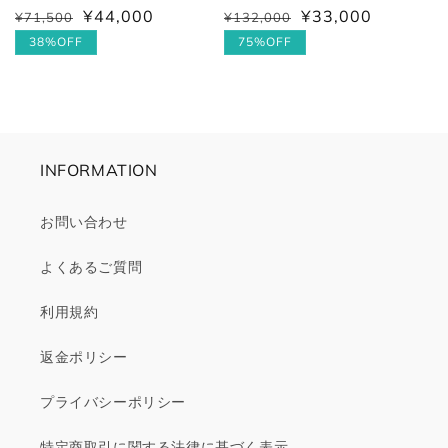
¥44,000
¥33,000
¥71,500
¥132,000
通
セ
通
セ
常
ー
38%OFF
常
ー
75%OFF
価
ル
価
ル
格
価
格
価
格
格
INFORMATION
お問い合わせ
よくあるご質問
利用規約
返金ポリシー
プライバシーポリシー
特定商取引に関する法律に基づく表示