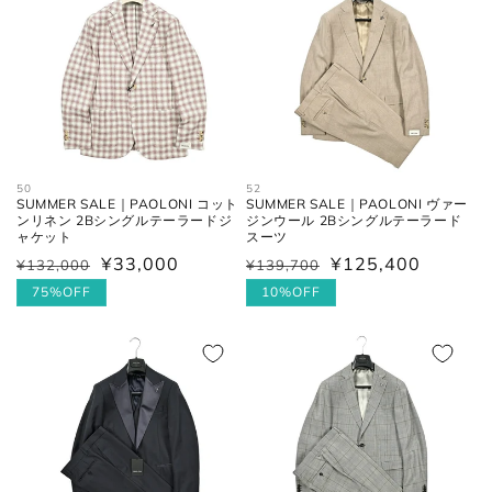
格
格
50
52
SUMMER SALE｜PAOLONI コット
SUMMER SALE｜PAOLONI ヴァー
ンリネン 2Bシングルテーラードジ
ジンウール 2Bシングルテーラード
ャケット
スーツ
¥33,000
¥125,400
¥132,000
¥139,700
通
セ
通
セ
常
ー
75%OFF
常
ー
10%OFF
価
ル
価
ル
格
価
格
価
格
格