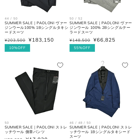
44 / 50
50 / 52
SUMMER SALE｜PAOLONI ヴァー
SUMMER SALE｜PAOLONI ヴァー
ジンウール100% 1Bシングルタキシ
ジンウール 100% 2Bシングルテー
ードスーツ
ラードスーツ
¥183,150
¥66,825
¥203,500
¥148,500
通
セ
通
セ
常
ー
10%OFF
常
ー
55%OFF
価
ル
価
ル
格
価
格
価
格
格
50
46 / 48 / 50
SUMMER SALE｜PAOLONI ストレ
SUMMER SALE｜PAOLONI ストレ
ッチウール 側章パンツ
ッチウール 1Bシングルタキシード
スーツ