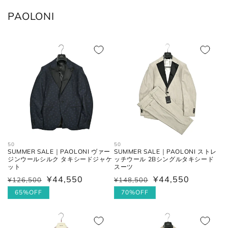
PAOLONI
50
50
SUMMER SALE｜PAOLONI ヴァー
SUMMER SALE｜PAOLONI ストレ
ジンウールシルク タキシードジャケ
ッチウール 2Bシングルタキシード
ット
スーツ
¥44,550
¥44,550
¥126,500
¥148,500
通
セ
通
セ
常
ー
65%OFF
常
ー
70%OFF
価
ル
価
ル
格
価
格
価