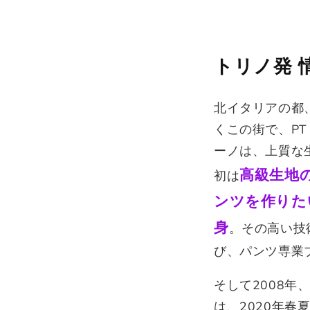
トリノ発 
北イタリアの都
くこの街で、PT
ーノは、上質な
高級生地
初は
ンツを作りた
身
。その高い技
び、パンツ専業
そして2008年
は、2020年春