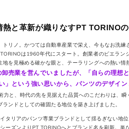
情熱と革新が織りなすPT TORINO
、トリノ。かつては自動車産業で栄え、今もなお洗練
 TORINOは1960年代にスタート。創業者のピエラ
生地を見極める確かな眼と、テーラリングへの熱い情
の卸売業を営んでいましたが、「自らの理想
い」という強い思いから、パンツのデザイン
術力と、時代の先を見据えた品質へのこだわりは、瞬
ブランドとしての確固たる地位を築き上げました。
、イタリアのパンツ専業ブランドとして揺るぎない地位
夏シーズンよりPT TORINOへとブランド名を刷新。