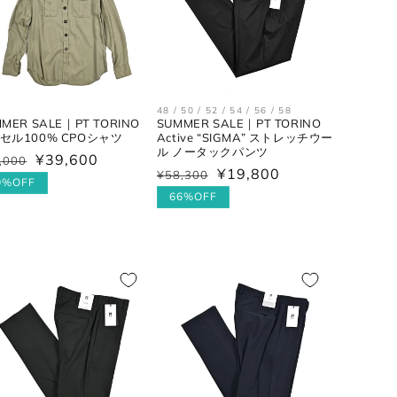
48 / 50 / 52 / 54 / 56 / 58
MER SALE｜PT TORINO
SUMMER SALE｜PT TORINO
セル100% CPOシャツ
Active “SIGMA” ストレッチウー
ル ノータックパンツ
¥39,600
,000
¥19,800
¥58,300
通
セ
0%OFF
常
ー
66%OFF
価
ル
格
価
格