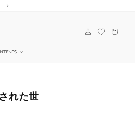
公式アプリでショッピング
ロ
カ
グ
ー
イ
ト
ン
NTENTS
練された世