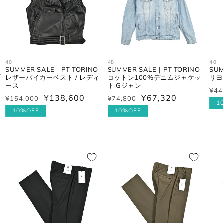
40
48
40
SUMMER SALE｜PT TORINO
SUMMER SALE｜PT TORINO
SUM
ブ
レザーバイカーベスト / レディ
コットン100%デニムジャケッ
リヨ
ース
ト Gジャン
¥44
通
セ
¥138,600
¥67,320
¥154,000
¥74,800
通
セ
通
セ
常
ー
1
常
ー
10%OFF
常
ー
10%OFF
価
ル
価
ル
価
ル
格
価
格
価
格
価
格
格
格