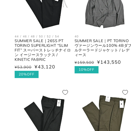
44 / 46 / 48 / 50 / 52 / 54
40
SUMMER SALE｜26SS PT
SUMMER SALE｜PT TORINO
TORINO SUPERLIGHT “SLIM
ヴァージンウール100% 4Bダ
FIT” スーパーストレッチナイロ
ルテーラードジャケット / レデ
ン イージースラックス /
ィース
KINETIC FABRIC
¥143,550
¥159,500
通
セ
¥43,120
¥53,900
通
セ
常
ー
10%OFF
常
ー
20%OFF
価
ル
価
ル
格
価
格
価
格
格