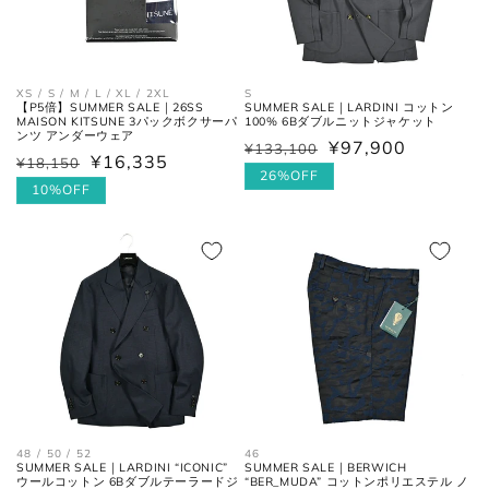
XS / S / M / L / XL / 2XL
S
【P5倍】SUMMER SALE｜26SS
SUMMER SALE｜LARDINI コットン
MAISON KITSUNE 3パックボクサーパ
100% 6Bダブルニットジャケット
ンツ アンダーウェア
¥97,900
¥133,100
通
セ
¥16,335
¥18,150
通
セ
常
ー
26%OFF
常
ー
10%OFF
価
ル
価
ル
格
価
格
価
格
格
48 / 50 / 52
46
SUMMER SALE｜LARDINI “ICONIC”
SUMMER SALE｜BERWICH
ウールコットン 6Bダブルテーラードジ
“BER_MUDA” コットンポリエステル ノ