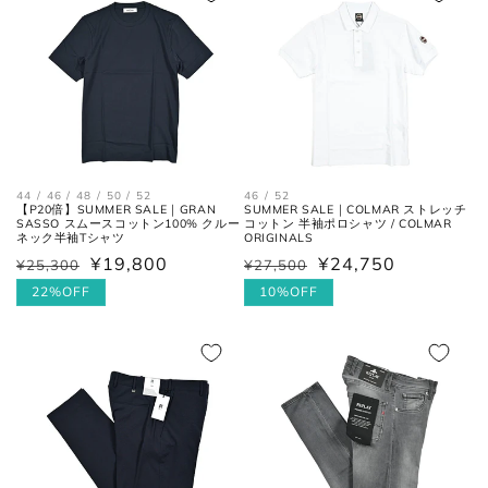
格
格
44 / 46 / 48 / 50 / 52
46 / 52
【P20倍】SUMMER SALE｜GRAN
SUMMER SALE｜COLMAR ストレッチ
SASSO スムースコットン100% クルー
コットン 半袖ポロシャツ / COLMAR
ネック半袖Tシャツ
ORIGINALS
¥19,800
¥24,750
¥25,300
¥27,500
通
セ
通
セ
常
ー
22%OFF
常
ー
10%OFF
価
ル
価
ル
格
価
格
価
格
格