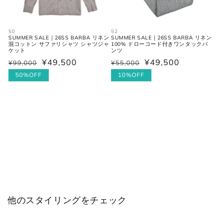
50
52
SUMMER SALE｜26SS BARBA リネン
SUMMER SALE｜26SS BARBA リネン
混コットン サファリシャツ シャツジャ
100% ドローコード付きワンタックパ
ケット
ンツ
¥49,500
¥49,500
¥99,000
¥55,000
通
セ
通
セ
常
ー
50%OFF
常
ー
10%OFF
価
ル
価
ル
格
価
格
価
格
格
他のスタイリングをチェック