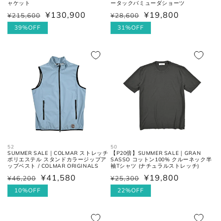
ャケット
ータックバミューダショーツ
¥130,900
¥19,800
¥215,600
¥28,600
通
セ
通
セ
常
ー
39%OFF
常
ー
31%OFF
価
ル
価
ル
格
価
格
価
格
格
52
50
SUMMER SALE｜COLMAR ストレッチ
【P20倍】SUMMER SALE｜GRAN
ポリエステル スタンドカラージップア
SASSO コットン100% クルーネック半
ップベスト / COLMAR ORIGINALS
袖Tシャツ (ナチュラルストレッチ)
¥41,580
¥19,800
¥46,200
¥25,300
通
セ
通
セ
常
ー
10%OFF
常
ー
22%OFF
価
ル
価
ル
格
価
格
価