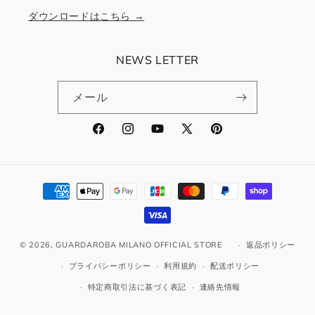
ダウンロードはこちら →
NEWS LETTER
メール
Facebook
Instagram
YouTube
X
Pinterest
(Twitter)
決
済
方
法
© 2026,
GUARDAROBA MILANO OFFICIAL STORE
返品ポリシー
プライバシーポリシー
利用規約
配送ポリシー
特定商取引法に基づく表記
連絡先情報