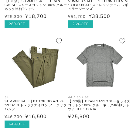
【P20倍】SUMMER SALE｜GRAN
SUMMER SALE｜PT TORINO DENIM
SASSO スムースコットン100% クルー
“BREAKBEAT” ストレッチデニム レギ
ネック半袖Tシャツ
ュラージーンズ
¥18,700
¥38,500
¥25,300
¥51,700
通
セ
通
セ
常
ー
26%OFF
常
ー
26%OFF
価
ル
価
ル
格
価
格
価
格
格
44 / 50 / 52
54
【P20倍】GRAN SASSO マーセライズ
SUMMER SALE｜PT TORINO Active
コットン100% クルーネック半袖Tシャ
“ZETA” ストレッチナイロン ノータック
ツ / FILO SCOZIA
パンツ
通
¥25,300
¥16,500
¥46,200
通
セ
常
常
ー
64%OFF
価
価
ル