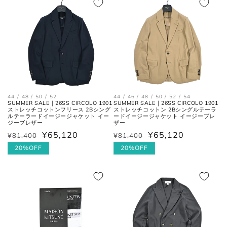
格
格
44 / 48 / 50 / 52
44 / 46 / 48 / 50 / 52 / 54
SUMMER SALE｜26SS CIRCOLO 1901
SUMMER SALE｜26SS CIRCOLO 1901
ストレッチコットンフリース 2Bシング
ストレッチコットン 2Bシングルテーラ
ルテーラードイージージャケット イー
ードイージージャケット イージーブレ
ジーブレザー
ザー
¥65,120
¥65,120
¥81,400
¥81,400
通
セ
通
セ
常
ー
20%OFF
常
ー
20%OFF
価
ル
価
ル
格
価
格
価
格
格