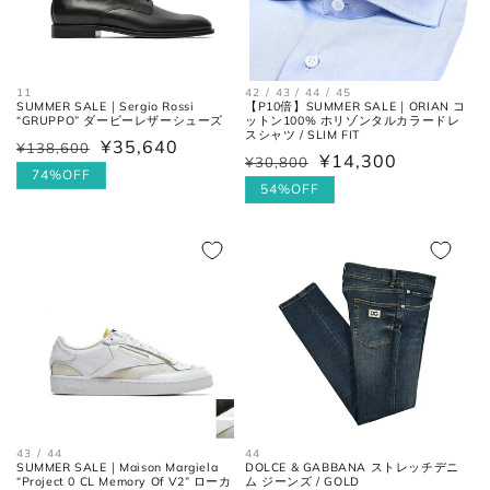
42 / 43 / 44 / 45
11
【P10倍】SUMMER SALE｜ORIAN コ
SUMMER SALE｜Sergio Rossi
ットン100% ホリゾンタルカラードレ
“GRUPPO” ダービーレザーシューズ
スシャツ / SLIM FIT
¥35,640
¥138,600
通
セ
¥14,300
¥30,800
通
セ
常
ー
74%OFF
常
ー
54%OFF
価
ル
価
ル
格
価
格
価
格
格
44
43 / 44
DOLCE & GABBANA ストレッチデニ
SUMMER SALE｜Maison Margiela
ム ジーンズ / GOLD
“Project 0 CL Memory Of V2” ローカ