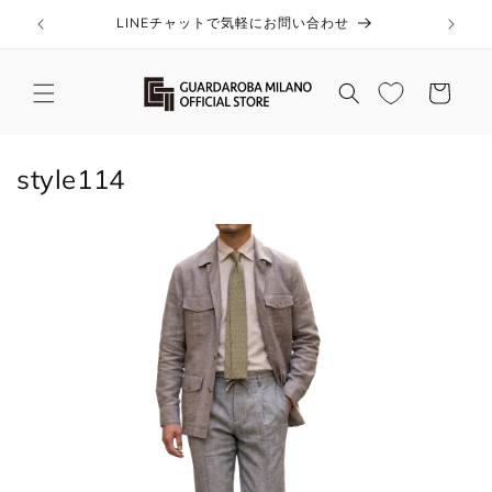
コンテ
ンツに
LINEチャットで気軽にお問い合わせ
進む
カ
ー
ト
コ
style114
レ
ク
シ
ョ
ン
: