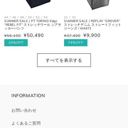
44 / 46 / 48 / 50 / 52 / 54
31 / 32
SUMMER SALE｜PT TORINO Edge
SUMMER SALE｜REPLAY “GROVER”
“REBEL FIT” ストレッチウール シアサ
ストレッチデニム ストレートフィット
ッカーパンツ
ジーンズ / MA972
¥50,490
¥9,900
¥56,100
¥37,400
通
セ
通
セ
常
ー
10%OFF
常
ー
74%OFF
価
ル
価
ル
格
価
格
価
すべてを表示する
格
格
INFORMATION
お問い合わせ
よくあるご質問