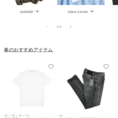
MOORER
GRAN SASSO
の
1
/
4
春のおすすめアイテム
46 / 48 / 50 / 52
28