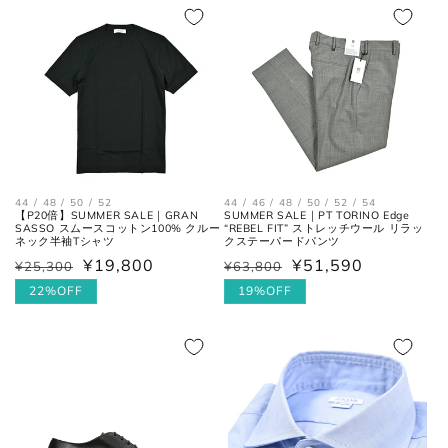
格
格
価
格
44 / 48 / 50 / 52
44 / 46 / 48 / 50 / 52 / 54
【P20倍】SUMMER SALE｜GRAN
SUMMER SALE｜PT TORINO Edge
SASSO スムースコットン100% クルー
“REBEL FIT” ストレッチウール リラッ
ネック半袖Tシャツ
クステーパードパンツ
¥19,800
¥51,590
¥25,300
¥63,800
通
セ
通
セ
常
ー
22%OFF
常
ー
19%OFF
価
ル
価
ル
格
価
格
価
格
格