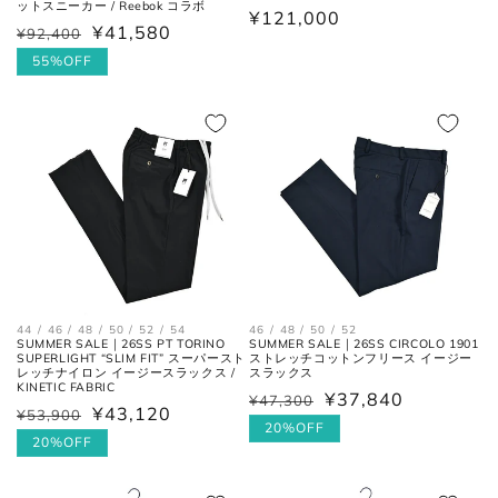
ットスニーカー / Reebok コラボ
通
¥121,000
¥41,580
¥92,400
通
セ
常
常
ー
55%OFF
価
価
ル
格
格
価
格
44 / 46 / 48 / 50 / 52 / 54
46 / 48 / 50 / 52
SUMMER SALE｜26SS PT TORINO
SUMMER SALE｜26SS CIRCOLO 1901
SUPERLIGHT “SLIM FIT” スーパースト
ストレッチコットンフリース イージー
レッチナイロン イージースラックス /
スラックス
KINETIC FABRIC
¥37,840
¥47,300
通
セ
¥43,120
¥53,900
通
セ
常
ー
20%OFF
常
ー
20%OFF
価
ル
価
ル
格
価
格
価