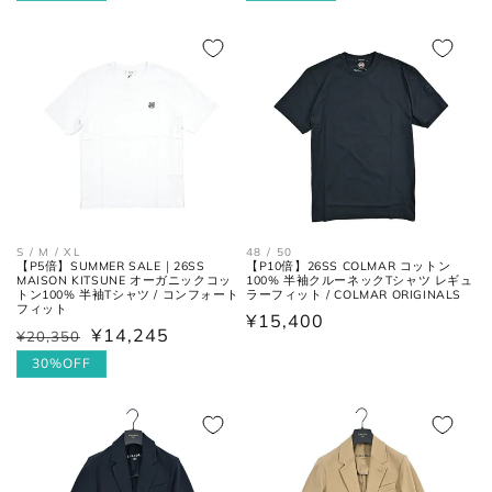
価
ル
価
ル
格
価
格
価
袖丈
肩の付け根から袖先までの長さ。
格
格
後ろ中心、首付け根の襟下より肩
裄丈
先を通った袖先までの長さ。
シャツ
48 / 50
S / M / XL
【P10倍】26SS COLMAR コットン
【P5倍】SUMMER SALE｜26SS
100% 半袖クルーネックTシャツ レギュ
MAISON KITSUNE オーガニックコッ
ラーフィット / COLMAR ORIGINALS
トン100% 半袖Tシャツ / コンフォート
フィット
通
¥15,400
¥14,245
¥20,350
通
セ
常
常
ー
30%OFF
価
価
ル
格
格
価
格
襟を平らに広げ、ボタンとホール