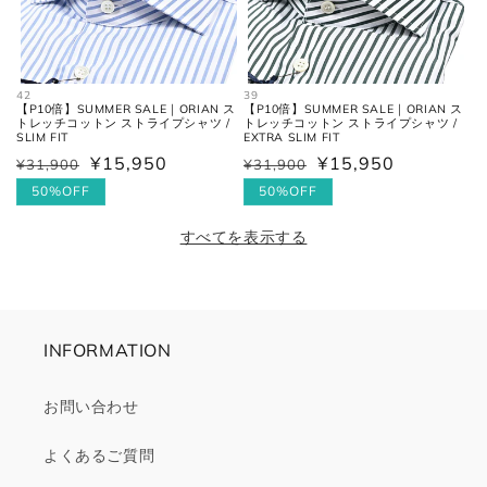
42
39
【P10倍】SUMMER SALE｜ORIAN ス
【P10倍】SUMMER SALE｜ORIAN ス
トレッチコットン ストライプシャツ /
トレッチコットン ストライプシャツ /
SLIM FIT
EXTRA SLIM FIT
¥15,950
¥15,950
¥31,900
¥31,900
通
セ
通
セ
常
ー
50%OFF
常
ー
50%OFF
価
ル
価
ル
すべてを表示する
格
価
格
価
格
格
INFORMATION
お問い合わせ
よくあるご質問