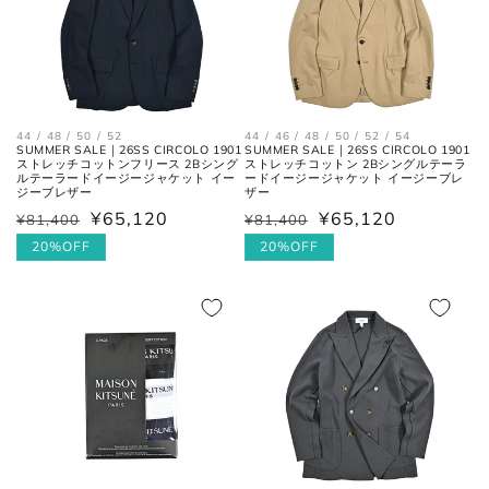
首周り
の中心までを結んだ長さ。
肩と袖の縫い目、左右の肩先を結
肩幅
んだ長さ。
44 / 48 / 50 / 52
44 / 46 / 48 / 50 / 52 / 54
SUMMER SALE｜26SS CIRCOLO 1901
SUMMER SALE｜26SS CIRCOLO 1901
一番くびれている箇所の左右を結
ストレッチコットンフリース 2Bシング
ストレッチコットン 2Bシングルテーラ
胴囲
んだ長さ。
ルテーラードイージージャケット イー
ードイージージャケット イージーブレ
ジーブレザー
ザー
¥65,120
¥65,120
¥81,400
¥81,400
通
セ
通
セ
肩幅の1/2cmを、袖丈の長さに足
裄丈
常
ー
20%OFF
常
ー
20%OFF
した数。
価
ル
価
ル
格
価
格
価
肩の付け根から袖先までの長さ。
格
格
(ボタンを外して腕を垂直に伸ば
袖丈
した時、手の甲が半分隠れるくら
いが適正サイズの目安です。)
ボトムス