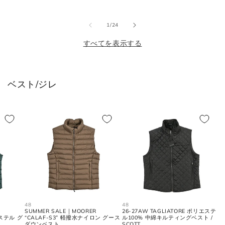
価
ル
格
価
格
価
格
価
格
格
XL
43
52
42
の
1
/
24
格
すべてを表示する
2XL
44
54
44
ベスト/ジレ
シューズ
JPN
UK
EU
US
25cm
6
40
7
25.5cm
6.5
40.5
7.5
26cm
7
41
8
48
48
SUMMER SALE｜MOORER
26-27AW TAGLIATORE ポリエステ
26.5cm
7.5
41.5
8.5
エステル グ
“CALAF-S3” 軽撥水ナイロン グース
ル100% 中綿キルティングベスト /
ダウンベスト
SCOTT