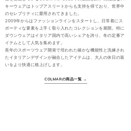
当店では全商品手作業で実寸を計測してお
キーウェアはトップアスリートからも支持を得ており、世界中
ります。
のセレブリティに愛用されてきました。
採寸には多少の誤差がある場合がございま
2009年からはファッションラインをスタートし、日常着にス
す。何卒ご了承ください。
ポーティな要素を上手く取り入れたコレクションを展開。特に
サイズについて気になる方は
こちら
からお
ダウンウェアはイタリア国内で高いシェアを誇り、冬の定番ア
問い合わせくださいませ。
イテムとして人気を集めます。
長年のスポーツウェア開発で培われた確かな機能性と洗練され
たイタリアンデザインが融合したアイテムは、大人の休日の装
ウェア
いをより快適に格上げします。
COLMARの商品一覧 →
JPN
IT
US
UK
XS
44
S
34
S
46
M
36
M
48
L
38