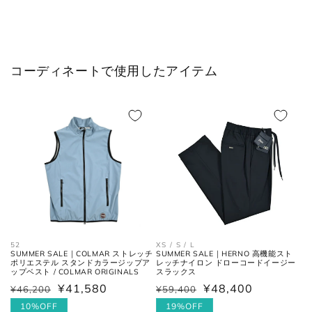
L
50
XL
40
XL
52
2XL
42
コーディネートで使用したアイテム
2XL
54
3XL
44
ボトムス
JPN
IT
US(inch)
UK
XS
44
29
34
52
XS / S / L
S
46
30
36
SUMMER SALE｜COLMAR ストレッチ
SUMMER SALE｜HERNO 高機能スト
ポリエステル スタンドカラージップア
レッチナイロン ドローコードイージー
ップベスト / COLMAR ORIGINALS
スラックス
M
48
31-32
38
¥41,580
¥48,400
¥46,200
¥59,400
通
セ
通
セ
常
ー
10%OFF
常
ー
19%OFF
L
50
33
40