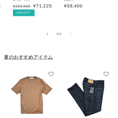
5
¥71,225
通
¥59,400
¥203,500
通
セ
27cm
8
42
9
常
常
ー
65%OFF
価
27.5cm
8.5
42.5
9.5
価
ル
格
格
価
28cm
9
43
10
格
の
6
/
6
28.5cm
9.5
43.5
10.5
29cm
10
44
11
夏のおすすめアイテム
29.5cm
10.5
44.5
11.5
30cm
11
45
12
各サイズの測り方は以下をご参照くださ
い。