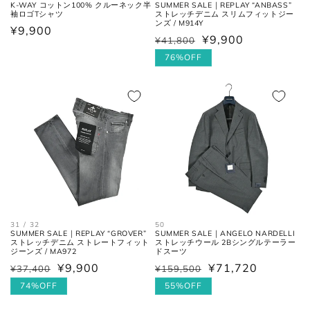
お直しについては
こちら
のページでご確認
SUMMER SALE｜REPLAY “ANBASS”
K-WAY コットン100% クルーネック半
ストレッチデニム スリムフィットジー
袖ロゴTシャツ
ください。
ンズ / M914Y
通
¥9,900
¥9,900
¥41,800
通
セ
常
常
ー
76%OFF
価
価
ル
格
格
価
格
31 / 32
50
SUMMER SALE｜REPLAY “GROVER”
SUMMER SALE｜ANGELO NARDELLI
ストレッチデニム ストレートフィット
ストレッチウール 2Bシングルテーラー
ジーンズ / MA972
ドスーツ
¥9,900
¥71,720
¥37,400
¥159,500
通
セ
通
セ
常
ー
74%OFF
常
ー
55%OFF
価
ル
価
ル