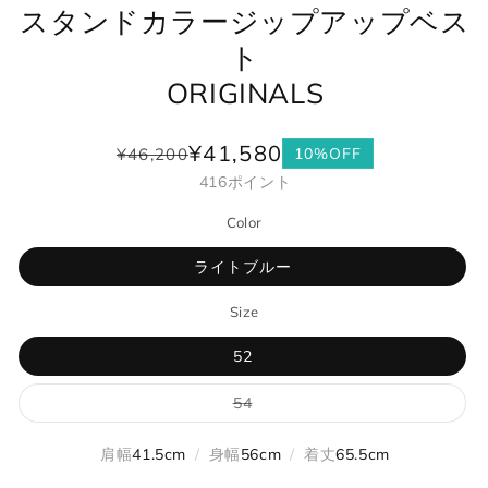
スタンドカラージップアップベス
ト
ORIGINALS
¥41,580
¥46,200
10%OFF
通
セ
416
ポイント
常
ー
価
ル
Color
格
価
格
ライトブルー
Size
52
バ
54
リ
エ
ー
肩幅
41.5cm
/
身幅
56cm
/
着丈
65.5cm
シ
ョ