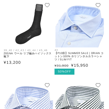
格
価
格
価
格
格
43
39_40 / 42_43 / 43_44 / 45_46
【P10倍】SUMMER SALE｜ORIAN コ
ZEGNA ウール リブ編みハイソックス
ットン100% ホリゾンタルカラーシャ
靴下
ツ / SLIM FIT
通
¥13,200
¥15,950
¥31,900
通
セ
常
常
ー
50%OFF
価
価
ル
格
格
価
格