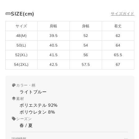
SIZE(cm)
サイズガイド
サイズ
肩幅
身幅
着丈
48(M)
39.5
52
62
50(L)
40.5
54
64
52(XL)
41.5
56
65.5
54(2XL)
42.5
57.5
67
カラー・柄
ライトブルー
素材
ポリエステル 92%
ポリウレタン 8%
シーズン
春 / 夏
詳細情報