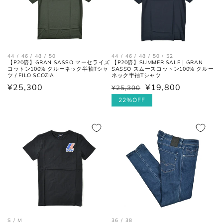
アウトソールに沿って前後の先端
全長
を結んだ長さ。
一番張り出しているアウトソール
最大幅
44 / 46 / 48 / 50
44 / 46 / 48 / 50 / 52
の最大幅。
【P20倍】GRAN SASSO マーセライズ
【P20倍】SUMMER SALE｜GRAN
コットン100% クルーネック半袖Tシャ
SASSO スムースコットン100% クルー
ツ / FILO SCOZIA
ネック半袖Tシャツ
ヒール
ヒールの上端と下端を結んだ長
通
¥25,300
¥19,800
¥25,300
通
セ
高さ
さ。
常
常
ー
22%OFF
価
価
ル
格
格
価
格
36 / 38
S / M