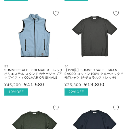
太腿幅
股下の縫い目の交点から、5cm裾
価
ル
価
ル
(ワタリ
方向へ下がった位置の端と端を結
格
価
格
価
幅)
んだ長さ。
格
格
裾幅
裾の端と端を結んだ長さ。
ネクタイ
52
50
SUMMER SALE｜COLMAR ストレッチ
【P20倍】SUMMER SALE｜GRAN
ポリエステル スタンドカラージップア
SASSO コットン100% クルーネック半
全長
大剣と小剣の先端を結んだ長さ。
ップベスト / COLMAR ORIGINALS
袖Tシャツ (ナチュラルストレッチ)
¥41,580
¥19,800
¥46,200
¥25,300
通
セ
通
セ
大剣幅
大剣の剣先幅。
常
ー
10%OFF
常
ー
22%OFF
価
ル
価
ル
格
価
格
価
格
格
シューズ