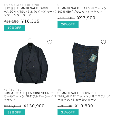
XS / S / M / L / XL / 2XL
S
【P5倍】SUMMER SALE｜26SS
SUMMER SALE｜LARDINI コットン
MAISON KITSUNE 3パックボクサーパ
100% 6Bダブルニットジャケット
ンツ アンダーウェア
¥97,900
¥133,100
通
セ
¥16,335
¥18,150
通
セ
常
ー
26%OFF
常
ー
10%OFF
価
ル
価
ル
格
価
格
価
格
格
ウエス
平置きにし、自然なテンションを
ト
加え端と端を結んだ長さ×2。
フロントの上端から股下の縫い目
股上
の交点。
48 / 50 / 52
46
SUMMER SALE｜LARDINI “ICONIC”
SUMMER SALE｜BERWICH
ウールコットン 6Bダブルテーラードジ
“BER_MUDA” コットンポリエステル ノ
股下の縫い目の交点から、内側の
股下
ャケット
ータックバミューダショーツ
シームに沿った裾までの長さ。
¥130,900
¥19,800
¥215,600
¥28,600
通
セ
通
セ
常
ー
39%OFF
常
ー
31%OFF