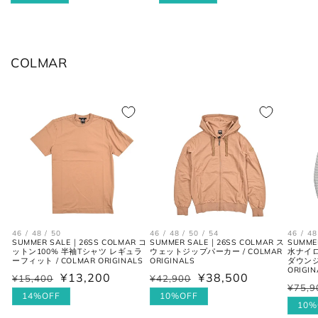
価
ル
価
ル
格
価
格
価
XL
52
34
42
格
格
COLMAR
2XL
54
35
44
シャツ (ネックサイズ表記)
首回り
JPN
IT
UK
(cm)
XS
37
44
34
46 / 48 / 50
46 / 48 / 50 / 54
46 / 48
SUMMER SALE｜26SS COLMAR コ
SUMMER SALE｜26SS COLMAR ス
SUMME
ットン100% 半袖Tシャツ レギュラ
ウェットジップパーカー / COLMAR
水ナイロ
S
38
46
36
ーフィット / COLMAR ORIGINALS
ORIGINALS
ダウンジ
ORIGIN
¥13,200
¥38,500
¥15,400
¥42,900
通
セ
通
セ
M
39-40
48
38
¥75,9
通
セ
常
ー
14%OFF
常
ー
10%OFF
常
ー
10%
価
ル
価
ル
L
41-42
50
40