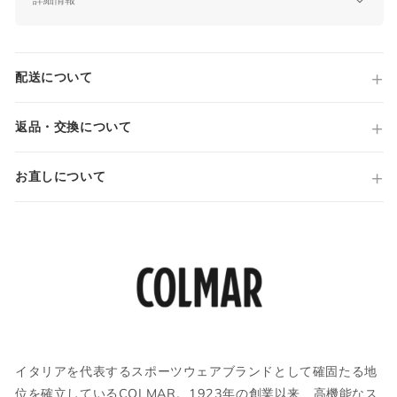
品番
TW7245201
原産国
配送について
Made in VIETNAM
仕様
COLMAR ORIGINALS
返品・交換について
フルジップ
ダブルジップ
お直しについて
インナーポケット
フロントポケット
国内参考価格
46,200円(税込)
サイズガイド
イタリアを代表するスポーツウェアブランドとして確固たる地
位を確立しているCOLMAR。1923年の創業以来、高機能なス