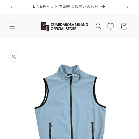
コンテ
ンツに
LINEチャットで気軽にお問い合わせ
進む
カ
ー
ト
商品情
報にス
キップ