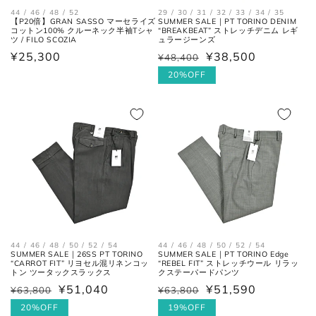
44 / 46 / 48 / 52
29 / 30 / 31 / 32 / 33 / 34 / 35
トップス
【P20倍】GRAN SASSO マーセライズ
SUMMER SALE｜PT TORINO DENIM
コットン100% クルーネック半袖Tシャ
“BREAKBEAT” ストレッチデニム レギ
ツ / FILO SCOZIA
ュラージーンズ
通
¥25,300
¥38,500
¥48,400
通
セ
常
常
ー
20%OFF
価
価
ル
格
格
価
格
肩と袖の縫い目、左右の肩先を結
肩幅
んだ長さ。
身幅
44 / 46 / 48 / 50 / 52 / 54
44 / 46 / 48 / 50 / 52 / 54
左右の脇下を結んだ長さ。
SUMMER SALE｜26SS PT TORINO
SUMMER SALE｜PT TORINO Edge
(胸囲)
“CARROT FIT” リヨセル混リネンコッ
“REBEL FIT” ストレッチウール リラッ
トン ツータックスラックス
クステーパードパンツ
¥51,040
¥51,590
¥63,800
¥63,800
通
セ
通
セ
後ろ中心、首付け根の襟下より裾
着丈
までの長さ。
常
ー
20%OFF
常
ー
19%OFF