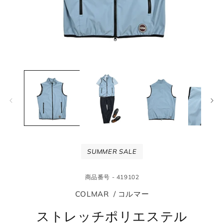
モ
モ
ー
ー
ダ
ダ
ル
ル
で
で
メ
メ
デ
デ
ィ
ィ
ア
ア
(1)
(2
SUMMER SALE
を
を
開
開
く
く
商品番号 - 419102
COLMAR / コルマー
ストレッチポリエステル