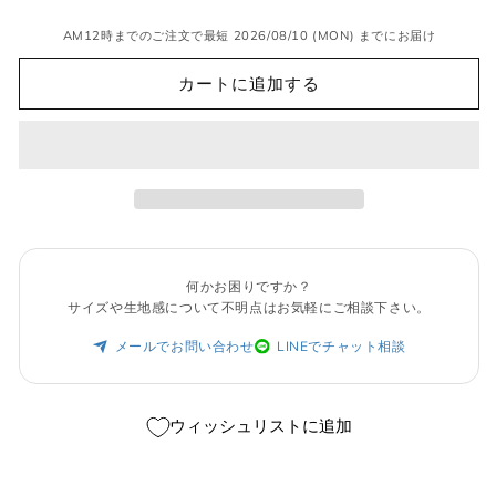
ン
は
売
AM12時までのご注文で最短 2026/08/10 (MON) までにお届け
り
切
カートに追加する
れ
て
い
る
か
販
売
で
き
ま
せ
ん
何かお困りですか？
サイズや生地感について不明点はお気軽にご相談下さい。
メールでお問い合わせ
LINEでチャット相談
ウィッシュリストに追加