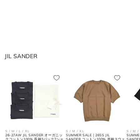
ボトムス
JPN
IT
US(inch)
UK
XS
44
29
34
JIL SANDER
S
46
30
36
M
48
31-32
38
L
50
33
40
XL
52
34
42
2XL
54
35
44
S / M / L / XL
S / M / XL
S / M /
26-27AW JIL SANDER オーガニッ
SUMMER SALE｜26SS JIL
SUMMER
クコットン100% 長袖3パックTシャ
SANDER コットン100% 半袖スウェ
SAND