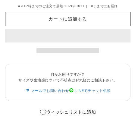
販
切
は
売
れ
売
AM12時までのご注文で最短 2026/08/11 (TUE) までにお届け
で
て
り
き
い
切
ま
る
カートに追加する
れ
せ
か
て
ん
販
い
売
る
で
か
き
販
ま
売
せ
で
ん
き
ま
せ
ん
何かお困りですか？
サイズや生地感について不明点はお気軽にご相談下さい。
メールでお問い合わせ
LINEでチャット相談
ウィッシュリストに追加