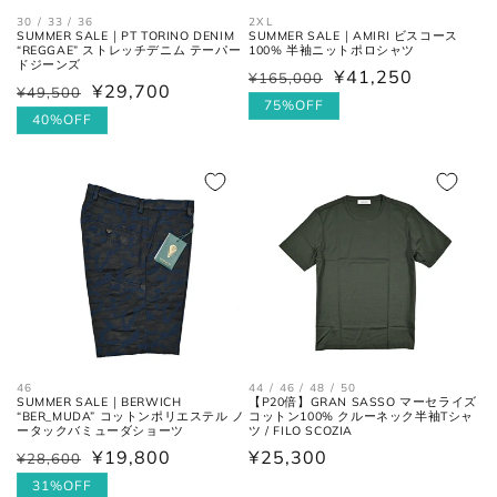
30 / 33 / 36
2XL
SUMMER SALE｜PT TORINO DENIM
SUMMER SALE｜AMIRI ビスコース
“REGGAE” ストレッチデニム テーパー
100% 半袖ニットポロシャツ
ドジーンズ
¥41,250
ウエス
平置きにし、自然なテンションを
¥165,000
通
セ
¥29,700
¥49,500
通
セ
ト
加え端と端を結んだ長さ×2。
常
ー
75%OFF
常
ー
40%OFF
価
ル
価
ル
フロントの上端から股下の縫い目
格
価
股上
格
価
の交点。
格
格
股下の縫い目の交点から、内側の
股下
シームに沿った裾までの長さ。
太腿幅
股下の縫い目の交点から、5cm裾
(ワタリ
方向へ下がった位置の端と端を結
幅)
んだ長さ。
46
44 / 46 / 48 / 50
SUMMER SALE｜BERWICH
【P20倍】GRAN SASSO マーセライズ
“BER_MUDA” コットンポリエステル ノ
コットン100% クルーネック半袖Tシャ
裾幅
裾の端と端を結んだ長さ。
ータックバミューダショーツ
ツ / FILO SCOZIA
¥19,800
通
¥25,300
¥28,600
通
セ
常
常
ー
31%OFF