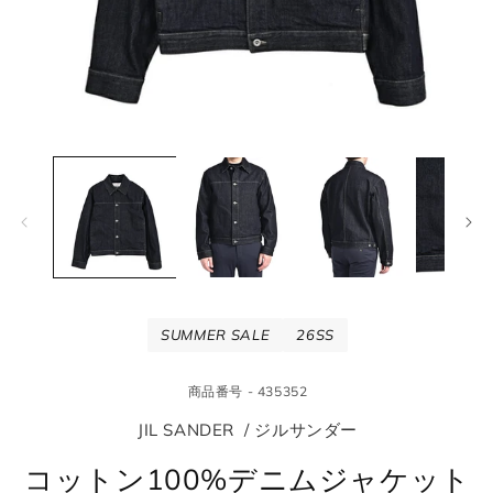
モ
モ
ー
ー
ダ
ダ
ル
ル
で
で
メ
メ
デ
デ
ィ
ィ
ア
ア
(1)
(2
SUMMER SALE
26SS
を
を
開
開
く
く
商品番号 - 435352
JIL SANDER / ジルサンダー
コットン100%デニムジャケット