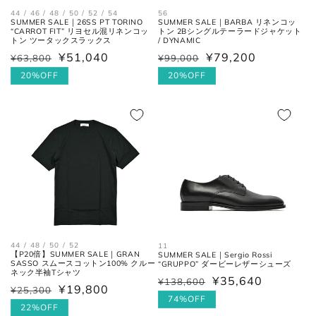
44 / 46 / 48 / 50 / 52 / 54
56
SUMMER SALE｜26SS PT TORINO
SUMMER SALE｜BARBA リネンコッ
“CARROT FIT” リヨセル混リネンコッ
トン 2Bシングルテーラードジャケット
トン ツータックスラックス
/ DYNAMIC
¥51,040
¥79,200
¥63,800
¥99,000
通
セ
通
セ
肩と袖の縫い目、左右の肩先を結
常
ー
20%OFF
常
ー
20%OFF
肩幅
んだ長さ。
価
ル
価
ル
格
価
格
価
身幅
格
格
左右の脇下を結んだ長さ。
(胸囲)
後ろ中心、首付け根の襟下より裾
着丈
までの長さ。
袖丈
肩の付け根から袖先までの長さ。
44 / 48 / 50 / 52
11
【P20倍】SUMMER SALE｜GRAN
SUMMER SALE｜Sergio Rossi
SASSO スムースコットン100% クルー
“GRUPPO” ダービーレザーシューズ
後ろ中心、首付け根の襟下より肩
裄丈
ネック半袖Tシャツ
¥35,640
先を通った袖先までの長さ。
¥138,600
通
セ
¥19,800
¥25,300
通
セ
常
ー
74%OFF
常
ー
22%OFF