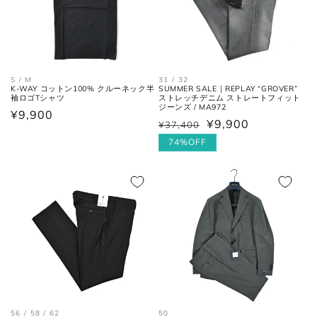
ヒール
ヒールの上端と下端を結んだ長
高さ
さ。
31 / 32
S / M
SUMMER SALE｜REPLAY “GROVER”
K-WAY コットン100% クルーネック半
ストレッチデニム ストレートフィット
袖ロゴTシャツ
ジーンズ / MA972
通
¥9,900
¥9,900
¥37,400
通
セ
常
常
ー
74%OFF
価
価
ル
格
格
価
格
お直しについては
こちら
のページでご確認
ください。
56 / 58 / 62
50