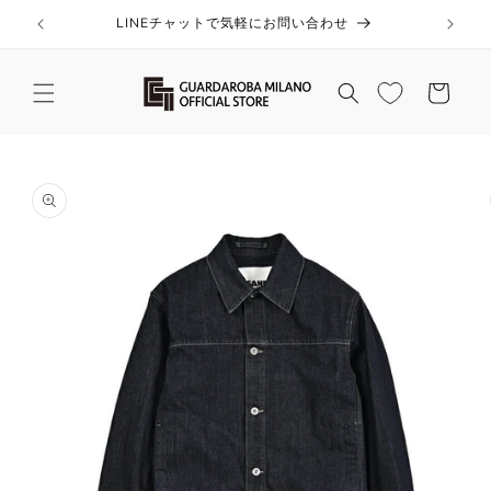
コンテ
ンツに
LINEチャットで気軽にお問い合わせ
進む
カ
ー
ト
商品情
報にス
キップ