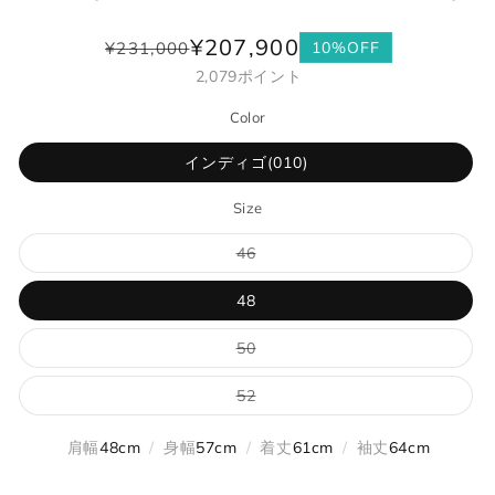
¥207,900
¥231,000
10%OFF
通
セ
2,079
ポイント
常
ー
価
ル
Color
格
価
格
インディゴ(010)
Size
バ
46
リ
エ
ー
48
シ
ョ
ン
バ
50
は
リ
売
エ
り
ー
バ
52
切
シ
リ
れ
ョ
エ
て
ン
ー
肩幅
48cm
/
身幅
57cm
/
着丈
61cm
/
袖丈
64cm
い
は
シ
る
売
ョ
か
り
ン