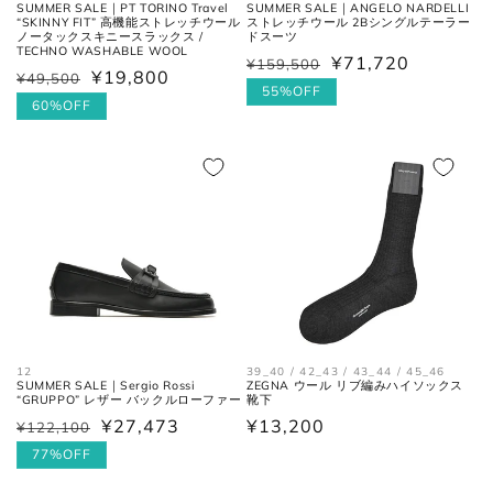
SUMMER SALE｜PT TORINO Travel
SUMMER SALE｜ANGELO NARDELLI
“SKINNY FIT” 高機能ストレッチウール
ストレッチウール 2Bシングルテーラー
ノータックスキニースラックス /
ドスーツ
TECHNO WASHABLE WOOL
¥71,720
¥159,500
通
セ
¥19,800
¥49,500
通
セ
常
ー
55%OFF
常
ー
60%OFF
価
ル
価
ル
格
価
格
価
格
格
12
39_40 / 42_43 / 43_44 / 45_46
SUMMER SALE｜Sergio Rossi
ZEGNA ウール リブ編みハイソックス
“GRUPPO” レザー バックルローファー
靴下
¥27,473
通
¥13,200
¥122,100
通
セ
常
常
ー
77%OFF
価
価
ル