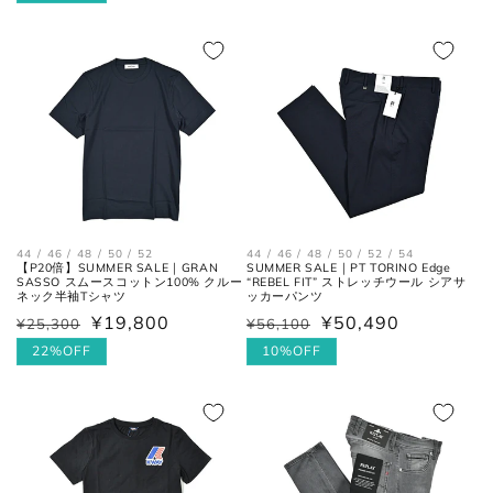
価
価
ル
ネクタイ
格
格
価
格
全長
大剣と小剣の先端を結んだ長さ。
大剣幅
大剣の剣先幅。
シューズ
44 / 46 / 48 / 50 / 52
44 / 46 / 48 / 50 / 52 / 54
【P20倍】SUMMER SALE｜GRAN
SUMMER SALE｜PT TORINO Edge
SASSO スムースコットン100% クルー
“REBEL FIT” ストレッチウール シアサ
ネック半袖Tシャツ
ッカーパンツ
¥19,800
¥50,490
¥25,300
¥56,100
通
セ
通
セ
アウトソールに沿って前後の先端
全長
常
ー
22%OFF
常
ー
10%OFF
を結んだ長さ。
価
ル
価
ル
格
価
格
価
一番張り出しているアウトソール
最大幅
格
格
の最大幅。