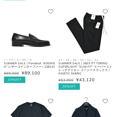
価
ル
価
ル
格
価
シャツ
格
価
格
格
44 / 46 / 48 / 50 / 52 / 54
7 / 7H / 8 / 8H / 9
SUMMER SALE｜26SS PT TORINO
SUMMER SALE｜Paraboot “ADONIS
SUPERLIGHT “SLIM FIT” スーパースト
H” レザーコインローファー / 228212
レッチナイロン イージースラックス /
¥89,100
襟を平らに広げ、ボタンとホール
¥99,000
通
セ
KINETIC FABRIC
首周り
の中心までを結んだ長さ。
¥43,120
常
ー
10%OFF
¥53,900
通
セ
価
ル
常
ー
20%OFF
肩と袖の縫い目、左右の肩先を結
格
価
価
ル
肩幅
んだ長さ。
格
格
価
格
一番くびれている箇所の左右を結
胴囲
んだ長さ。