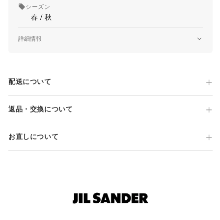
シーズン
春 / 秋
詳細情報
品番
J22SW0091 J45324
原産国
配送について
Made in ITALY
仕様
サイズガイド
BLOUSON 133 GW
返品・交換について
ボタンフロント
サイドポケット
お直しについて
サイドアジャスター
当店では全商品手作業で実寸を計測してお
国内参考価格
ります。
231,000円(税込)
採寸には多少の誤差がある場合がございま
す。何卒ご了承ください。
サイズについて気になる方は
こちら
からお
問い合わせくださいませ。