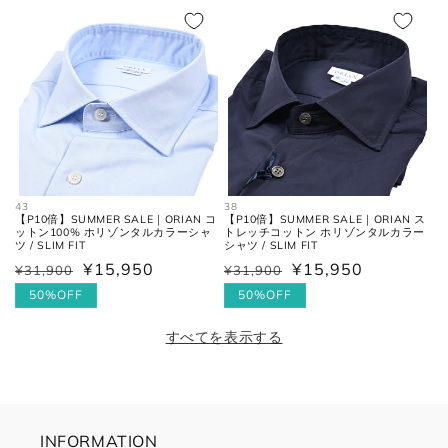
格
格
価
格
43
38
【P10倍】SUMMER SALE｜ORIAN コ
【P10倍】SUMMER SALE｜ORIAN ス
ットン100% ホリゾンタルカラーシャ
トレッチコットン ホリゾンタルカラー
ツ / SLIM FIT
シャツ / SLIM FIT
¥15,950
¥15,950
¥31,900
¥31,900
通
セ
通
セ
常
ー
50%OFF
常
ー
50%OFF
価
ル
価
ル
すべてを表示する
格
価
格
価
格
格
INFORMATION