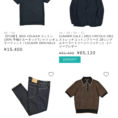
肩幅の1/2cmを、袖丈の長さに足
裄丈
した数。
肩の付け根から袖先までの長さ。
48 / 50
44 / 48 / 50 / 52
【P10倍】26SS COLMAR コットン
SUMMER SALE｜26SS CIRCOLO 1901
(ボタンを外して腕を垂直に伸ば
100% 半袖クルーネックTシャツ レギュ
ストレッチコットンフリース 2Bシング
袖丈
ラーフィット / COLMAR ORIGINALS
した時、手の甲が半分隠れるくら
ルテーラードイージージャケット イー
ジーブレザー
いが適正サイズの目安です。)
通
¥15,400
¥65,120
¥81,400
通
セ
常
常
ー
20%OFF
価
価
ル
格
ボトムス
格
価
格