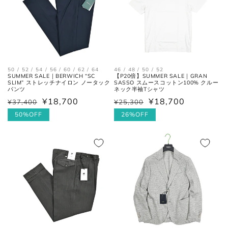
29cm
10
44
11
29.5cm
10.5
44.5
11.5
30cm
11
45
12
50 / 52 / 54 / 56 / 60 / 62 / 64
46 / 48 / 50 / 52
SUMMER SALE｜BERWICH “SC
【P20倍】SUMMER SALE｜GRAN
SLIM” ストレッチナイロン ノータック
SASSO スムースコットン100% クルー
パンツ
ネック半袖Tシャツ
¥18,700
¥18,700
¥37,400
¥25,300
通
セ
通
セ
各サイズの測り方は以下をご参照くださ
常
ー
50%OFF
常
ー
26%OFF
い。
価
ル
価
ル
格
価
格
価
格
格
トップス