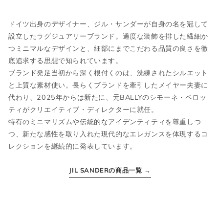
ウェア
ドイツ出身のデザイナー、ジル・サンダーが自身の名を冠して
設立したラグジュアリーブランド。過度な装飾を排した繊細か
つミニマルなデザインと、細部にまでこだわる品質の良さを徹
JPN
IT
US
UK
底追求する思想で知られています。
ブランド発足当初から深く根付くのは、洗練されたシルエット
XS
44
S
34
と上質な素材使い。長らくブランドを牽引したメイヤー夫妻に
代わり、2025年からは新たに、元BALLYのシモーネ・ベロッ
S
46
M
36
ティがクリエイティブ・ディレクターに就任。
特有のミニマリズムや伝統的なアイデンティティを尊重しつ
M
48
L
38
つ、新たな感性を取り入れた現代的なエレガンスを体現するコ
レクションを継続的に発表しています。
L
50
XL
40
XL
52
2XL
42
JIL SANDERの商品一覧 →
2XL
54
3XL
44