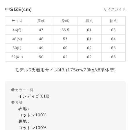
SIZE(cm)
サイズガイド
サイズ
肩幅
身幅
着丈
袖丈
46(S)
47
55.5
61
63
48(M)
48
57
61
64
50(L)
49
60
62
65
52(XL)
50
62
62
65
モデルS氏着用サイズ48 (175cm/73kg/標準体型)
カラー・柄
インディゴ(010)
素材
表地：
コットン100%
裏地：
コットン100%