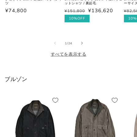
シャツ (ネックサイズ表記)
ツ
ットシャツ / 裏起毛
ーサイ
通
¥74,800
¥136,620
¥151,800
¥82,5
通
セ
通
セ
常
常
ー
10%OFF
常
ー
10%
価
首回り
価
ル
価
ル
JPN
IT
UK
(cm)
格
格
価
格
価
格
格
の
1
/
24
XS
37
44
34
すべてを表示する
S
38
46
36
M
39-40
48
38
ブルゾン
L
41-42
50
40
XL
43
52
42
2XL
44
54
44