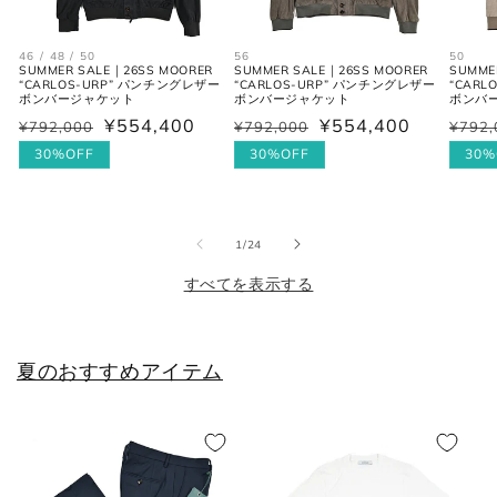
シューズ
46 / 48 / 50
56
50
SUMMER SALE｜26SS MOORER
SUMMER SALE｜26SS MOORER
SUMME
“CARLOS-URP” パンチングレザー
“CARLOS-URP” パンチングレザー
“CAR
JPN
UK
EU
US
ボンバージャケット
ボンバージャケット
ボンバ
¥554,400
¥554,400
¥792,000
¥792,000
¥792,
通
セ
通
セ
通
セ
25cm
6
40
7
常
ー
30%OFF
常
ー
30%OFF
常
ー
30%
価
ル
価
ル
価
ル
25.5cm
6.5
40.5
7.5
格
価
格
価
格
価
格
格
格
26cm
7
41
8
の
1
/
24
すべてを表示する
26.5cm
7.5
41.5
8.5
27cm
8
42
9
夏のおすすめアイテム
27.5cm
8.5
42.5
9.5
28cm
9
43
10
28.5cm
9.5
43.5
10.5