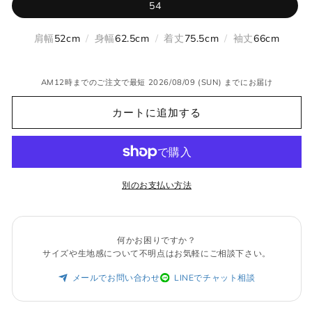
り
ン
ー
54
切
は
シ
れ
売
ョ
て
り
ン
肩幅
52cm
/
身幅
62.5cm
/
着丈
75.5cm
/
袖丈
66cm
い
切
は
る
れ
売
か
て
り
販
い
切
売
る
れ
AM12時までのご注文で最短 2026/08/09 (SUN) までにお届け
で
か
て
き
販
い
ま
売
る
カートに追加する
せ
で
か
ん
き
販
ま
売
せ
で
ん
き
ま
せ
別のお支払い方法
ん
何かお困りですか？
サイズや生地感について不明点はお気軽にご相談下さい。
メールでお問い合わせ
LINEでチャット相談