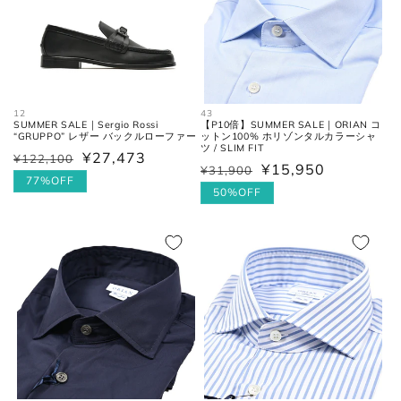
43
12
【P10倍】SUMMER SALE｜ORIAN コ
SUMMER SALE｜Sergio Rossi
ットン100% ホリゾンタルカラーシャ
“GRUPPO” レザー バックルローファー
ツ / SLIM FIT
¥27,473
¥122,100
通
セ
¥15,950
¥31,900
通
セ
常
ー
77%OFF
常
ー
50%OFF
価
ル
価
ル
格
価
格
価
格
格