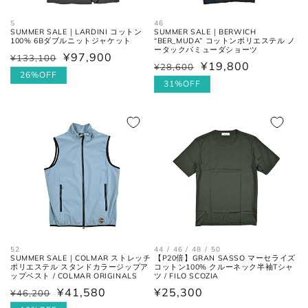
S
46
SUMMER SALE｜LARDINI コットン
SUMMER SALE｜BERWICH
100% 6Bダブルニットジャケット
“BER_MUDA” コットンポリエステル ノ
ータックバミューダショーツ
ネクタイ
¥97,900
¥133,100
通
セ
¥19,800
¥28,600
通
セ
常
ー
26%OFF
常
ー
31%OFF
価
ル
価
ル
全長
大剣と小剣の先端を結んだ長さ。
格
価
格
価
格
格
大剣幅
大剣の剣先幅。
シューズ
52
44 / 46 / 48 / 50
アウトソールに沿って前後の先端
SUMMER SALE｜COLMAR ストレッチ
【P20倍】GRAN SASSO マーセライズ
全長
を結んだ長さ。
ポリエステル スタンドカラージップア
コットン100% クルーネック半袖Tシャ
ップベスト / COLMAR ORIGINALS
ツ / FILO SCOZIA
¥41,580
通
¥25,300
¥46,200
通
セ
一番張り出しているアウトソール