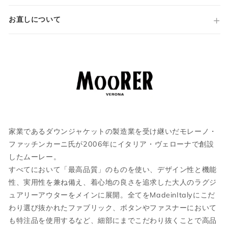
ショート丈
サイズについて気になる方は
こちら
からお
着脱可能フロントライナー（ダブルジップ）
問い合わせくださいませ。
お直しについて
フロント スナップボタン
フラップポケット（スナップボタン）
インナーポケット（ジップ）
ウェア
ノーベント
裾 ドローストリング
カフス スナップボタン
総裏地
JPN
IT
US
UK
国内参考価格
354,200円(税込)
XS
44
S
34
家業であるダウンジャケットの製造業を受け継いだモレーノ・
S
46
M
36
ファッチンカーニ氏が2006年にイタリア・ヴェローナで創設
したムーレー。
M
48
L
38
すべてにおいて「最高品質」のものを使い、デザイン性と機能
性、実用性を兼ね備え、着心地の良さを追求した大人のラグジ
L
50
XL
40
ュアリーアウターをメインに展開。全てをMadeinItalyにこだ
わり選び抜かれたファブリック、ボタンやファスナーにおいて
XL
52
2XL
42
も特注品を使用するなど、細部にまでこだわり抜くことで高品