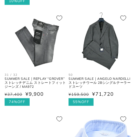
常
最大幅
常
ー
10%OFF
の最大幅。
価
価
ル
格
格
価
ヒール
ヒールの上端と下端を結んだ長
格
高さ
さ。
31 / 32
50
SUMMER SALE｜REPLAY “GROVER”
SUMMER SALE｜ANGELO NARDELLI
ストレッチデニム ストレートフィット
ストレッチウール 2Bシングルテーラー
ジーンズ / MA972
ドスーツ
¥9,900
¥71,720
¥37,400
¥159,500
通
セ
通
セ
常
ー
74%OFF
常
ー
55%OFF
お直しについては
こちら
のページでご確認
価
ル
価
ル
ください。
格
価
格
価
格
格