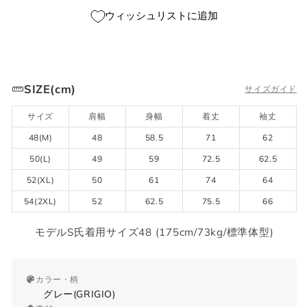
ウィッシュリストに追加
SIZE(cm)
サイズガイド
サイズ
肩幅
身幅
着丈
袖丈
48(M)
48
58.5
71
62
50(L)
49
59
72.5
62.5
52(XL)
50
61
74
64
54(2XL)
52
62.5
75.5
66
モデルS氏着用サイズ48 (175cm/73kg/標準体型)
カラー・柄
グレー(GRIGIO)