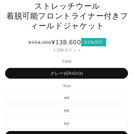
ストレッチウール
着脱可能フロントライナー付きフ
ィールドジャケット
¥138,600
¥354,200
61%OFF
通
セ
1,386
ポイント
常
ー
価
ル
Color
格
価
格
グレー(GRIGIO)
Size
バ
48
リ
エ
ー
バ
50
シ
リ
ョ
エ
ン
ー
バ
52
は
シ
リ
売
ョ
エ