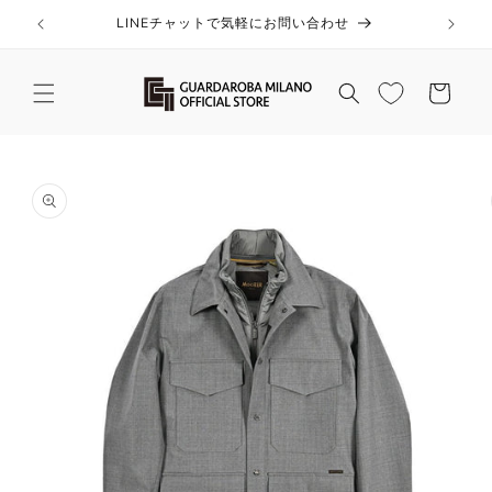
コンテ
ンツに
LINEチャットで気軽にお問い合わせ
進む
カ
ー
ト
商品情
報にス
キップ