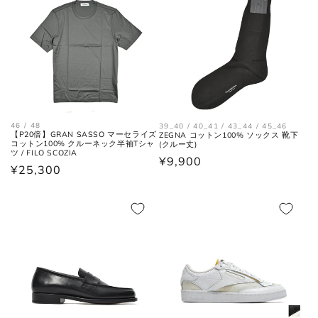
格
肩と袖の縫い目、左右の肩先を結
肩幅
46 / 48
39_40 / 40_41 / 43_44 / 45_46
んだ長さ。
【P20倍】GRAN SASSO マーセライズ
ZEGNA コットン100% ソックス 靴下
コットン100% クルーネック半袖Tシャ
(クルー丈)
ツ / FILO SCOZIA
通
¥9,900
身幅
通
¥25,300
左右の脇下を結んだ長さ。
常
(胸囲)
常
価
価
格
格
後ろ中心、首付け根の襟下より裾
着丈
までの長さ。
袖丈
肩の付け根から袖先までの長さ。
後ろ中心、首付け根の襟下より肩
裄丈