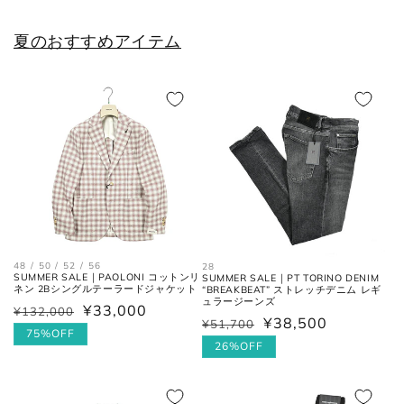
28cm
9
43
10
夏のおすすめアイテム
28.5cm
9.5
43.5
10.5
29cm
10
44
11
29.5cm
10.5
44.5
11.5
30cm
11
45
12
各サイズの測り方は以下をご参照くださ
い。
48 / 50 / 52 / 56
28
SUMMER SALE｜PAOLONI コットンリ
SUMMER SALE｜PT TORINO DENIM
ネン 2Bシングルテーラードジャケット
“BREAKBEAT” ストレッチデニム レギ
ュラージーンズ
¥33,000
¥132,000
通
セ
¥38,500
¥51,700
通
セ
トップス
常
ー
75%OFF
常
ー
26%OFF
価
ル
価
ル
格
価
格
価
格