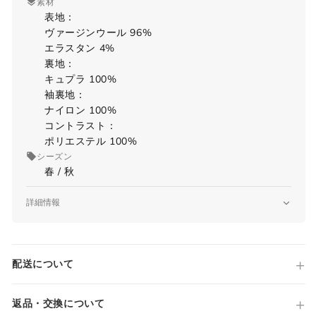
素材
表地：
ヴァージンウール 96%
エラスタン 4%
裏地：
キュプラ 100%
袖裏地：
ナイロン 100%
コントラスト：
ポリエステル 100%
シーズン
春 / 秋
サイズガイド
詳細情報
品番
SANDER-BT
当店では全商品手作業で実寸を計測してお
原産国
ります。
配送について
Made in ITALY
採寸には多少の誤差がある場合がございま
仕様
す。何卒ご了承ください。
撥水性・通気性 生地
返品・交換について