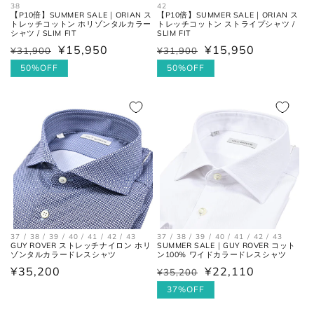
38
42
【P10倍】SUMMER SALE｜ORIAN ス
【P10倍】SUMMER SALE｜ORIAN ス
トレッチコットン ホリゾンタルカラー
トレッチコットン ストライプシャツ /
シャツ / SLIM FIT
SLIM FIT
¥15,950
¥15,950
¥31,900
¥31,900
通
セ
通
セ
常
ー
50%OFF
常
ー
50%OFF
価
ル
価
ル
格
価
格
価
格
格
37 / 38 / 39 / 40 / 41 / 42 / 43
37 / 38 / 39 / 40 / 41 / 42 / 43
GUY ROVER ストレッチナイロン ホリ
SUMMER SALE｜GUY ROVER コット
ゾンタルカラードレスシャツ
ン100% ワイドカラードレスシャツ
通
¥35,200
¥22,110
¥35,200
通
セ
常
常
ー
37%OFF
価
価
ル