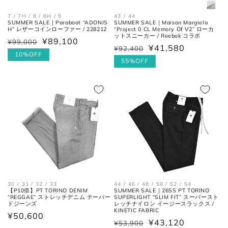
先を通った袖先までの長さ。
7 / 7H / 8 / 8H / 9
43 / 44
SUMMER SALE｜Paraboot “ADONIS
SUMMER SALE｜Maison Margiela
H” レザーコインローファー / 228212
“Project 0 CL Memory Of V2” ローカ
ットスニーカー / Reebok コラボ
¥89,100
¥99,000
通
セ
シャツ
¥41,580
¥92,400
通
セ
常
ー
10%OFF
常
ー
55%OFF
価
ル
価
ル
格
価
格
価
格
格
襟を平らに広げ、ボタンとホール
首周り
の中心までを結んだ長さ。
44 / 46 / 48 / 50 / 52 / 54
30 / 31 / 32 / 33
SUMMER SALE｜26SS PT TORINO
【P10倍】PT TORINO DENIM
SUPERLIGHT “SLIM FIT” スーパースト
“REGGAE” ストレッチデニム テーパー
レッチナイロン イージースラックス /
ドジーンズ
肩と袖の縫い目、左右の肩先を結
KINETIC FABRIC
肩幅
通
¥50,600
んだ長さ。
¥43,120
¥53,900
通
セ