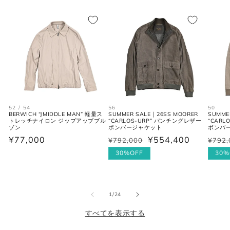
シューズ
JPN
UK
EU
US
25cm
6
40
7
52 / 54
56
50
BERWICH “JMIDDLE MAN” 軽量ス
SUMMER SALE｜26SS MOORER
SUMME
25.5cm
6.5
40.5
7.5
トレッチナイロン ジップアップブル
“CARLOS-URP” パンチングレザー
“CAR
ゾン
ボンバージャケット
ボンバ
通
¥77,000
¥554,400
¥792,000
¥792,
通
セ
通
セ
26cm
7
41
8
常
常
ー
30%OFF
常
ー
30%
価
価
ル
価
ル
26.5cm
7.5
41.5
8.5
格
格
価
格
価
27cm
8
42
9
格
格
の
1
/
24
27.5cm
8.5
42.5
9.5
すべてを表示する