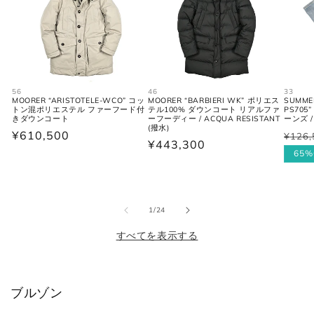
シャツ (ネックサイズ表記)
56
46
33
首回り
MOORER “ARISTOTELE-WCO” コッ
MOORER “BARBIERI WK” ポリエス
SUMME
JPN
IT
UK
トン混ポリエステル ファーフード付
テル100% ダウンコート リアルファ
PS70
(cm)
きダウンコート
ーフーディー / ACQUA RESISTANT
ーンズ 
(撥水)
通
¥610,500
¥126,
通
セ
通
¥443,300
XS
37
44
34
常
常
ー
65%
常
価
価
ル
価
S
38
46
36
格
格
価
格
格
M
39-40
48
38
の
1
/
24
すべてを表示する
L
41-42
50
40
XL
43
52
42
ブルゾン
2XL
44
54
44