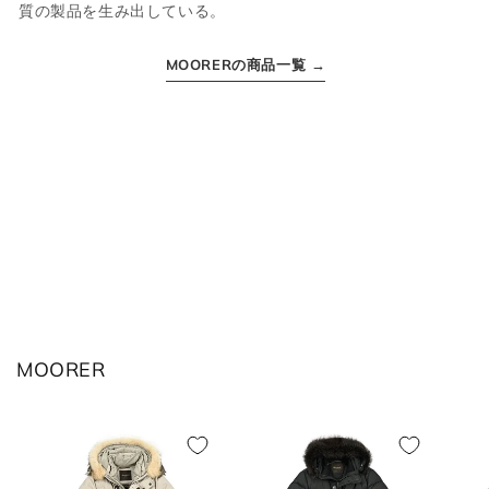
2XL
54
3XL
44
質の製品を生み出している。
MOORERの商品一覧 →
ボトムス
JPN
IT
US(inch)
UK
XS
44
29
34
S
46
30
36
M
48
31-32
38
MOORER
L
50
33
40
XL
52
34
42
2XL
54
35
44