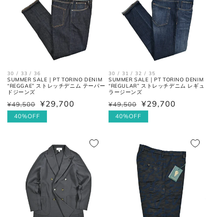
ウエス
平置きにし、自然なテンションを
ト
加え端と端を結んだ長さ×2。
30 / 33 / 36
30 / 31 / 32 / 35
SUMMER SALE｜PT TORINO DENIM
SUMMER SALE｜PT TORINO DENIM
“REGGAE” ストレッチデニム テーパー
“REGULAR” ストレッチデニム レギュ
ドジーンズ
ラージーンズ
フロントの上端から股下の縫い目
股上
¥29,700
¥29,700
¥49,500
¥49,500
通
セ
通
セ
の交点。
常
ー
40%OFF
常
ー
40%OFF
価
ル
価
ル
股下の縫い目の交点から、内側の
股下
格
価
格
価
シームに沿った裾までの長さ。
格
格
太腿幅
股下の縫い目の交点から、5cm裾
(ワタリ
方向へ下がった位置の端と端を結
幅)
んだ長さ。
裾幅
裾の端と端を結んだ長さ。