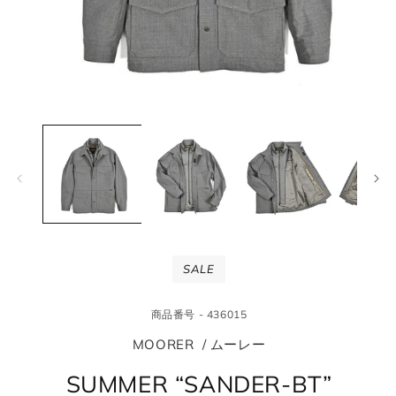
モ
モ
ー
ー
ダ
ダ
ル
ル
で
で
メ
メ
デ
デ
ィ
ィ
ア
ア
(1)
(2
SALE
を
を
開
開
く
く
商品番号 - 436015
MOORER / ムーレー
SUMMER “SANDER-BT”