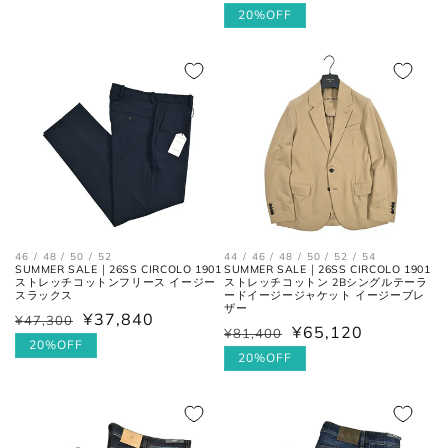
常
常
ー
20%OFF
価
一番くびれている箇所の左右を結
価
ル
格
胴囲
んだ長さ。
格
価
格
肩幅の1/2cmを、袖丈の長さに足
裄丈
した数。
肩の付け根から袖先までの長さ。
(ボタンを外して腕を垂直に伸ば
袖丈
した時、手の甲が半分隠れるくら
いが適正サイズの目安です。)
46 / 48 / 50 / 52
44 / 46 / 48 / 50 / 52 / 54
SUMMER SALE｜26SS CIRCOLO 1901
SUMMER SALE｜26SS CIRCOLO 1901
ストレッチコットンフリース イージー
ストレッチコットン 2Bシングルテーラ
スラックス
ードイージージャケット イージーブレ
ザー
¥37,840
¥47,300
通
セ
ボトムス
¥65,120
¥81,400
通
セ
常
ー
20%OFF
常
ー
20%OFF
価
ル
価
ル
格
価
格
価
格
格