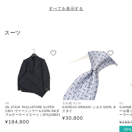
XL
52
34
42
すべてを表示する
2XL
54
35
44
スーツ
シャツ (ネックサイズ表記)
首回り
JPN
IT
UK
(cm)
XS
37
44
34
S
38
46
36
48
大剣幅 8CM
50
26-27AW TAGLIATORE SUPER
GIORGIO ARMANI シルク100% ネ
SUMME
M
39-40
48
38
130's ヴァージンウール100% 6Bダ
クタイ
ール混コ
ブルテーラードスーツ / 2FNJ20B01
ーラードス
通
¥30,800
通
¥184,800
¥159,
通
セ
L
41-42
50
40
常
常
常
ー
38%