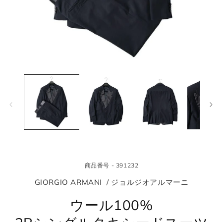
モ
モ
ー
ー
ダ
ダ
ル
ル
で
で
メ
メ
デ
デ
ィ
ィ
ア
ア
(1)
(2
を
を
商品番号 - 391232
開
開
く
く
GIORGIO ARMANI / ジョルジオアルマーニ
ウール100%