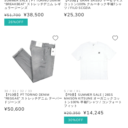
【P20倍】GRAN SASSO マーセライズ
SUMMER SALE｜PT TORINO DENIM
コットン100% クルーネック半袖Tシャ
“BREAKBEAT” ストレッチデニム レギ
ツ / FILO SCOZIA
ュラージーンズ
27.5cm
8.5
42.5
9.5
通
¥25,300
¥38,500
¥51,700
通
セ
常
常
ー
26%OFF
28cm
9
43
10
価
価
ル
格
格
価
28.5cm
9.5
43.5
10.5
格
29cm
10
44
11
29.5cm
10.5
44.5
11.5
30cm
11
45
12
30 / 31 / 32 / 33
S / M / XL
【P10倍】PT TORINO DENIM
【P5倍】SUMMER SALE｜26SS
“REGGAE” ストレッチデニム テーパー
MAISON KITSUNE オーガニックコッ
各サイズの測り方は以下をご参照くださ
ドジーンズ
トン100% 半袖Tシャツ / コンフォート
フィット
い。
通
¥50,600
¥14,245
¥20,350
通
セ
常
常
ー
30%OFF
価
トップス
価
ル