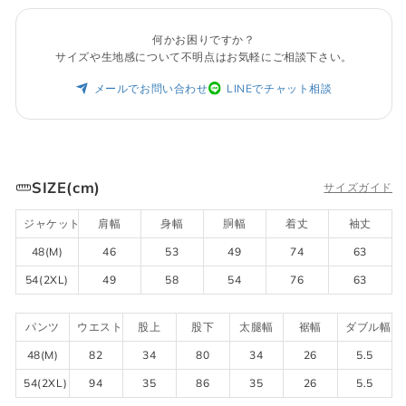
何かお困りですか？
サイズや生地感について不明点はお気軽にご相談下さい。
メールでお問い合わせ
LINEでチャット相談
SIZE(cm)
サイズガイド
ジャケット
肩幅
身幅
胴幅
着丈
袖丈
48(M)
46
53
49
74
63
54(2XL)
49
58
54
76
63
パンツ
ウエスト
股上
股下
太腿幅
裾幅
ダブル幅
48(M)
82
34
80
34
26
5.5
54(2XL)
94
35
86
35
26
5.5