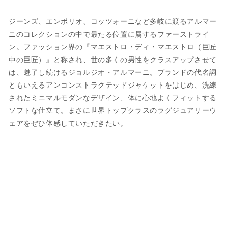
くるみボタン
採寸には多少の誤差がある場合がございま
ピークドラペル
ジーンズ、エンポリオ、コッツォーニなど多岐に渡るアルマー
す。何卒ご了承ください。
ノーフラップポケット
ニのコレクションの中で最たる位置に属するファーストライ
ノーベント
サイズについて気になる方は
こちら
からお
ン。ファッション界の『マエストロ・ディ・マエストロ（巨匠
内ポケット
問い合わせくださいませ。
中の巨匠）』と称され、世の多くの男性をクラスアップさせて
袖4つ釦重ね眠り切羽
は、魅了し続けるジョルジオ・アルマーニ。ブランドの代名詞
総裏地仕立て
ともいえるアンコンストラクテッドジャケットをはじめ、洗練
内ポケット
ウェア
されたミニマルモダンなデザイン、体に心地よくフィットする
【パンツ】
ソフトな仕立て。まさに世界トップクラスのラグジュアリーウ
ワンタック
ェアをぜひ体感していただきたい。
JPN
IT
US
UK
ジップフライ
ストレートポケット
裾 ダブル仕上げ
XS
44
S
34
国内参考価格
550,000円(税込)
S
46
M
36
M
48
L
38
L
50
XL
40