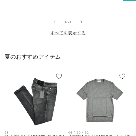
価
価
価
ル
XL
43
52
42
格
格
格
価
2XL
44
54
44
格
の
1
/
24
すべてを表示する
シューズ
夏のおすすめアイテム
JPN
UK
EU
US
25cm
6
40
7
25.5cm
6.5
40.5
7.5
26cm
7
41
8
26.5cm
7.5
41.5
8.5
44 / 50 / 52
28
27cm
8
42
9