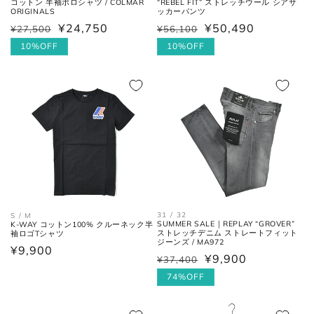
コットン 半袖ポロシャツ / COLMAR
“REBEL FIT” ストレッチウール シアサ
ORIGINALS
ッカーパンツ
¥24,750
¥50,490
¥27,500
¥56,100
肩と袖の縫い目、左右の肩先を結
通
セ
通
セ
肩幅
んだ長さ。
常
ー
10%OFF
常
ー
10%OFF
価
ル
価
ル
格
価
格
価
一番くびれている箇所の左右を結
胴囲
んだ長さ。
格
格
肩幅の1/2cmを、袖丈の長さに足
裄丈
した数。
肩の付け根から袖先までの長さ。
(ボタンを外して腕を垂直に伸ば
袖丈
した時、手の甲が半分隠れるくら
31 / 32
S / M
SUMMER SALE｜REPLAY “GROVER”
いが適正サイズの目安です。)
K-WAY コットン100% クルーネック半
ストレッチデニム ストレートフィット
袖ロゴTシャツ
ジーンズ / MA972
通
¥9,900
¥9,900
¥37,400
通
セ
常
常
ー
74%OFF
価
ボトムス
価
ル
格
格
価