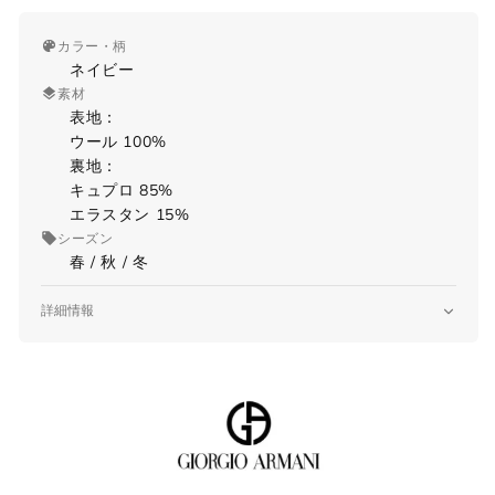
カラー・柄
ネイビー
素材
表地：
ウール 100%
裏地：
キュプロ 85%
エラスタン 15%
シーズン
春 / 秋 / 冬
詳細情報
品番
9WGAS00F T004K
サイズガイド
原産国
Made in ITALY
仕様
【ジャケット】
当店では全商品手作業で実寸を計測してお
2Bシングル
ります。