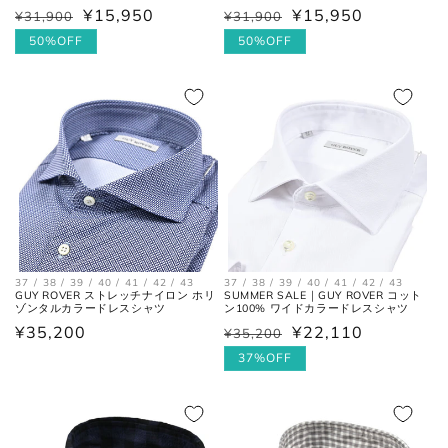
全長
¥15,950
¥15,950
¥31,900
¥31,900
を結んだ長さ。
通
セ
通
セ
常
ー
50%OFF
常
ー
50%OFF
価
ル
価
ル
一番張り出しているアウトソール
最大幅
格
価
格
価
の最大幅。
格
格
ヒール
ヒールの上端と下端を結んだ長
高さ
さ。
37 / 38 / 39 / 40 / 41 / 42 / 43
37 / 38 / 39 / 40 / 41 / 42 / 43
GUY ROVER ストレッチナイロン ホリ
SUMMER SALE｜GUY ROVER コット
ゾンタルカラードレスシャツ
ン100% ワイドカラードレスシャツ
通
¥35,200
¥22,110
¥35,200
通
セ
常
常
ー
37%OFF
価
価
ル
格
格
価
お直しについては
こちら
のページでご確認
格