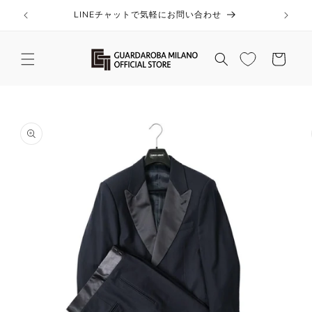
コンテ
ンツに
LINEチャットで気軽にお問い合わせ
進む
カ
ー
ト
商品情
報にス
キップ