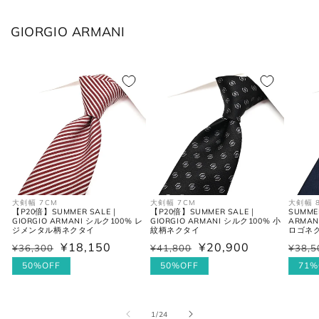
XL
52
2XL
42
GIORGIO ARMANI
2XL
54
3XL
44
ボトムス
JPN
IT
US(inch)
UK
XS
44
29
34
大剣幅 7CM
大剣幅 7CM
大剣幅 
【P20倍】SUMMER SALE｜
【P20倍】SUMMER SALE｜
SUMME
GIORGIO ARMANI シルク100% レ
GIORGIO ARMANI シルク100% 小
ARMA
ジメンタル柄ネクタイ
紋柄ネクタイ
ロゴネ
S
46
30
36
¥18,150
¥20,900
¥36,300
¥41,800
¥38,5
通
セ
通
セ
通
セ
常
ー
50%OFF
常
ー
50%OFF
常
ー
71%
M
48
31-32
38
価
ル
価
ル
価
ル
L
50
33
40
格
価
格
価
格
価
の
1
/
24
格
格
格