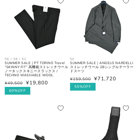
格
56 / 58 / 62
50
SUMMER SALE｜PT TORINO Travel
SUMMER SALE｜ANGELO NARDELLI
ウエス
平置きにし、自然なテンションを
“SKINNY FIT” 高機能ストレッチウール
ストレッチウール 2Bシングルテーラー
ト
加え端と端を結んだ長さ×2。
ノータックスキニースラックス /
ドスーツ
TECHNO WASHABLE WOOL
¥71,720
¥159,500
通
セ
¥19,800
¥49,500
通
セ
フロントの上端から股下の縫い目
常
ー
55%OFF
股上
常
ー
60%OFF
の交点。
価
ル
価
ル
格
価
格
価
格
股下の縫い目の交点から、内側の
股下
格
シームに沿った裾までの長さ。
太腿幅
股下の縫い目の交点から、5cm裾
(ワタリ
方向へ下がった位置の端と端を結