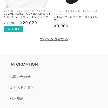
37 / 38 / 39 / 40 / 41 / 42 / 44
39_40 / 40_41 / 42_43 / 43_44 /
SUMMER SALE｜GUY ROVER コット
45_46
ZEGNA ウールソックス 靴下 (クルー
ン100% ワイドカラードレスシャツ
丈)
¥20,020
¥31,900
通
セ
通
¥9,900
常
ー
37%OFF
常
価
ル
価
すべてを表示する
格
価
格
格
INFORMATION
お問い合わせ
よくあるご質問
利用規約