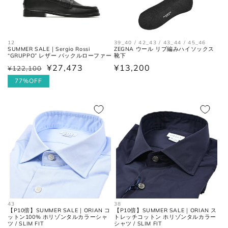
幅)
んだ長さ。
裾幅
裾の端と端を結んだ長さ。
12
39_40 / 42_43 / 43_44 / 45_46
SUMMER SALE｜Sergio Rossi
ZEGNA ウール リブ編みハイソックス
“GRUPPO” レザー バックルローファー
靴下
¥27,473
通
¥13,200
¥122,100
通
セ
ネクタイ
常
常
ー
77%OFF
価
価
ル
格
格
価
全長
大剣と小剣の先端を結んだ長さ。
格
大剣幅
大剣の剣先幅。
シューズ
43
38
【P10倍】SUMMER SALE｜ORIAN コ
【P10倍】SUMMER SALE｜ORIAN ス
ットン100% ホリゾンタルカラーシャ
トレッチコットン ホリゾンタルカラー
ツ / SLIM FIT
シャツ / SLIM FIT
アウトソールに沿って前後の先端