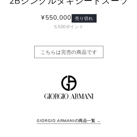
2Bシングルタキシードスーツ
¥550,000
通
売り切れ
常
5,500
ポイント
価
格
こちらは完売の商品です
GIORGIO ARMANIの商品一覧 →