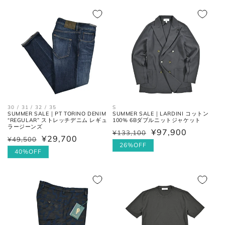
格
格
価
格
30 / 31 / 32 / 35
S
SUMMER SALE｜PT TORINO DENIM
SUMMER SALE｜LARDINI コットン
“REGULAR” ストレッチデニム レギュ
100% 6Bダブルニットジャケット
肩と袖の縫い目、左右の肩先を結
肩幅
ラージーンズ
¥97,900
んだ長さ。
¥133,100
通
セ
¥29,700
¥49,500
通
セ
常
ー
26%OFF
常
ー
40%OFF
価
ル
身幅
左右の脇下を結んだ長さ。
価
ル
(胸囲)
格
価
格
価
格
格
後ろ中心、首付け根の襟下より裾
着丈
までの長さ。