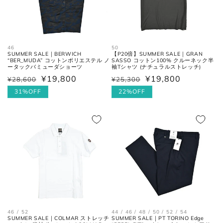
袖丈
肩の付け根から袖先までの長さ。
後ろ中心、首付け根の襟下より肩
裄丈
先を通った袖先までの長さ。
46
50
SUMMER SALE｜BERWICH
【P20倍】SUMMER SALE｜GRAN
“BER_MUDA” コットンポリエステル ノ
SASSO コットン100% クルーネック半
ータックバミューダショーツ
袖Tシャツ (ナチュラルストレッチ)
¥19,800
¥19,800
¥28,600
¥25,300
通
セ
通
セ
シャツ
常
ー
31%OFF
常
ー
22%OFF
価
ル
価
ル
格
価
格
価
格
格
襟を平らに広げ、ボタンとホール
首周り
46 / 52
44 / 46 / 48 / 50 / 52 / 54
の中心までを結んだ長さ。
SUMMER SALE｜COLMAR ストレッチ
SUMMER SALE｜PT TORINO Edge