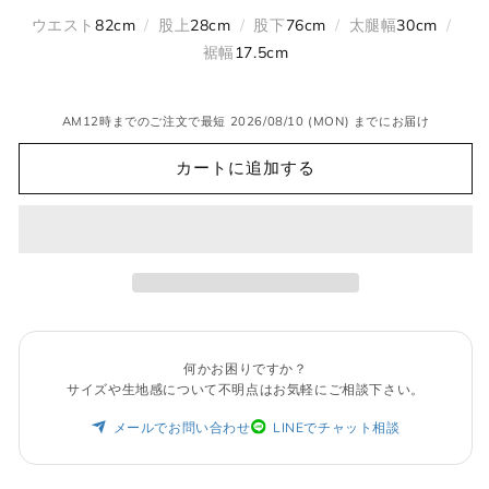
売
ョ
エ
り
ン
ー
ウエスト
82cm
/
股上
28cm
/
股下
76cm
/
太腿幅
30cm
/
切
は
シ
れ
売
ョ
裾幅
17.5cm
て
り
ン
い
切
は
る
れ
売
か
て
り
AM12時までのご注文で最短 2026/08/10 (MON) までにお届け
販
い
切
売
る
れ
で
か
て
カートに追加する
き
販
い
ま
売
る
せ
で
か
ん
き
販
ま
売
せ
で
ん
き
ま
せ
ん
何かお困りですか？
サイズや生地感について不明点はお気軽にご相談下さい。
メールでお問い合わせ
LINEでチャット相談