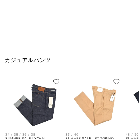
L
50
33
40
XL
52
34
42
2XL
54
35
44
カジュアルパンツ
シャツ (ネックサイズ表記)
首回り
JPN
IT
UK
(cm)
XS
37
44
34
S
38
46
36
34 / 35 / 36 / 38
36 / 40
48 / 50
M
39-40
48
38
SUMMER SALE｜YCHAI
SUMMER SALE｜PT TORINO
SUMME