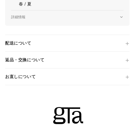
春 / 夏
当店では全商品手作業で実寸を計測してお
詳細情報
ります。
採寸には多少の誤差がある場合がございま
品番
E41R00-A 60428
す。何卒ご了承ください。
原産国
配送について
サイズについて気になる方は
こちら
からお
Made in EUROPEAN UNION
問い合わせくださいませ。
仕様
LUCA
返品・交換について
REGULAR FIT
シアサッカー
ウェア
お直しについて
ツータック(2プリーツ)
ジップフライ
スラントポケット
JPN
IT
US
UK
裾 ダブル仕上げ(ダブル幅 3cm)
国内参考価格
XS
44
S
34
47,300円(税込)
S
46
M
36