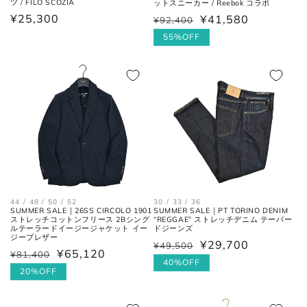
ツ / FILO SCOZIA
ットスニーカー / Reebok コラボ
通
¥25,300
¥41,580
¥92,400
通
セ
常
常
ー
55%OFF
トップス
価
価
ル
格
格
価
格
44 / 48 / 50 / 52
30 / 33 / 36
肩と袖の縫い目、左右の肩先を結
SUMMER SALE｜26SS CIRCOLO 1901
SUMMER SALE｜PT TORINO DENIM
肩幅
ストレッチコットンフリース 2Bシング
“REGGAE” ストレッチデニム テーパー
んだ長さ。
ルテーラードイージージャケット イー
ドジーンズ
ジーブレザー
¥29,700
¥49,500
通
セ
¥65,120
¥81,400
通
セ
身幅
常
ー
40%OFF
左右の脇下を結んだ長さ。
常
ー
20%OFF
(胸囲)
価
ル
価
ル
格
価
格
価