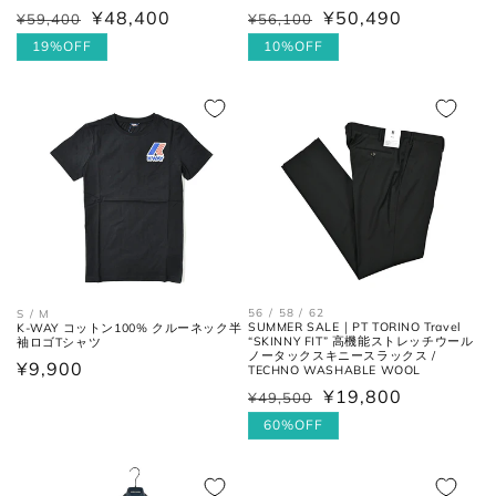
¥48,400
¥50,490
¥59,400
¥56,100
通
セ
通
セ
ボトムス
常
ー
19%OFF
常
ー
10%OFF
価
ル
価
ル
格
価
格
価
格
格
ウエス
平置きにし、自然なテンションを
56 / 58 / 62
S / M
ト
加え端と端を結んだ長さ×2。
SUMMER SALE｜PT TORINO Travel
K-WAY コットン100% クルーネック半
“SKINNY FIT” 高機能ストレッチウール
袖ロゴTシャツ
ノータックスキニースラックス /
通
¥9,900
TECHNO WASHABLE WOOL
フロントの上端から股下の縫い目
股上
常
¥19,800
¥49,500
通
セ
の交点。
価
常
ー
60%OFF
格
価
ル
股下の縫い目の交点から、内側の
股下
格
価
シームに沿った裾までの長さ。