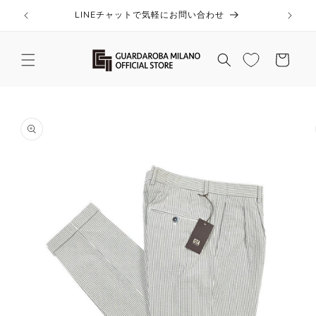
コンテ
ンツに
LINEチャットで気軽にお問い合わせ
進む
カ
ー
ト
商品情
報にス
キップ