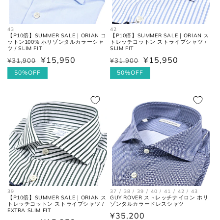
43
42
アウトソールに沿って前後の先端
【P10倍】SUMMER SALE｜ORIAN コ
【P10倍】SUMMER SALE｜ORIAN ス
全長
を結んだ長さ。
ットン100% ホリゾンタルカラーシャ
トレッチコットン ストライプシャツ /
ツ / SLIM FIT
SLIM FIT
¥15,950
¥15,950
¥31,900
¥31,900
通
セ
通
セ
一番張り出しているアウトソール
最大幅
常
ー
50%OFF
常
ー
50%OFF
の最大幅。
価
ル
価
ル
格
価
格
価
ヒール
ヒールの上端と下端を結んだ長
格
格
高さ
さ。
39
37 / 38 / 39 / 40 / 41 / 42 / 43
【P10倍】SUMMER SALE｜ORIAN ス
GUY ROVER ストレッチナイロン ホリ
トレッチコットン ストライプシャツ /
ゾンタルカラードレスシャツ
EXTRA SLIM FIT
通
¥35,200