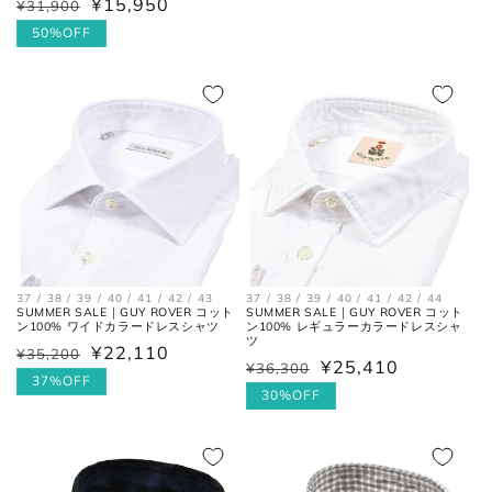
¥15,950
¥31,900
通
セ
常
常
ー
50%OFF
価
お直しについては
こちら
のページでご確認
価
ル
格
ください。
格
価
格
37 / 38 / 39 / 40 / 41 / 42 / 43
37 / 38 / 39 / 40 / 41 / 42 / 44
SUMMER SALE｜GUY ROVER コット
SUMMER SALE｜GUY ROVER コット
ン100% ワイドカラードレスシャツ
ン100% レギュラーカラードレスシャ
ツ
¥22,110
¥35,200
通
セ
¥25,410
¥36,300
通
セ
常
ー
37%OFF
常
ー
30%OFF
価
ル
価
ル
格
価
格
価
格
格