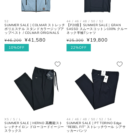
襟を平らに広げ、ボタンとホール
首周り
の中心までを結んだ長さ。
52
44 / 46 / 48 / 50 / 52
SUMMER SALE｜COLMAR ストレッチ
【P20倍】SUMMER SALE｜GRAN
ポリエステル スタンドカラージップア
SASSO スムースコットン100% クルー
肩と袖の縫い目、左右の肩先を結
ップベスト / COLMAR ORIGINALS
ネック半袖Tシャツ
肩幅
んだ長さ。
¥41,580
¥19,800
¥46,200
¥25,300
通
セ
通
セ
常
ー
10%OFF
常
ー
22%OFF
一番くびれている箇所の左右を結
価
ル
価
ル
胴囲
んだ長さ。
格
価
格
価
格
格
肩幅の1/2cmを、袖丈の長さに足
裄丈
した数。
肩の付け根から袖先までの長さ。
(ボタンを外して腕を垂直に伸ば
袖丈
した時、手の甲が半分隠れるくら
いが適正サイズの目安です。)
XS / S / L
44 / 46 / 48 / 50 / 52 / 54
SUMMER SALE｜HERNO 高機能スト
SUMMER SALE｜PT TORINO Edge
レッチナイロン ドローコードイージー
“REBEL FIT” ストレッチウール シアサ
スラックス
ッカーパンツ