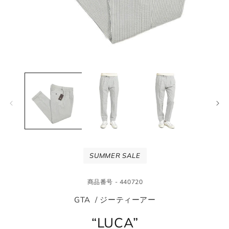
モ
モ
ー
ー
ダ
ダ
ル
ル
で
で
メ
メ
デ
デ
ィ
ィ
ア
ア
(1)
(2
SUMMER SALE
を
を
開
開
く
く
商品番号 - 440720
GTA / ジーティーアー
“LUCA”