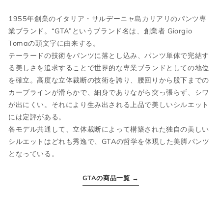
M
48
L
38
1955年創業のイタリア・サルデーニャ島カリアリのパンツ専
L
50
XL
40
業ブランド。“GTA”というブランド名は、創業者 Giorgio
Tomaの頭文字に由来する。
XL
52
2XL
42
テーラードの技術をパンツに落とし込み、パンツ単体で完結す
る美しさを追求することで世界的な専業ブランドとしての地位
2XL
54
3XL
44
を確立。高度な立体裁断の技術を誇り、腰回りから股下までの
カーブラインが滑らかで、細身でありながら突っ張らず、シワ
が出にくい。それにより生み出される上品で美しいシルエット
ボトムス
には定評がある。
各モデル共通して、立体裁断によって構築された独自の美しい
シルエットはどれも秀逸で、GTAの哲学を体現した美脚パンツ
JPN
IT
US(inch)
UK
となっている。
XS
44
29
34
GTAの商品一覧 →
S
46
30
36
M
48
31-32
38