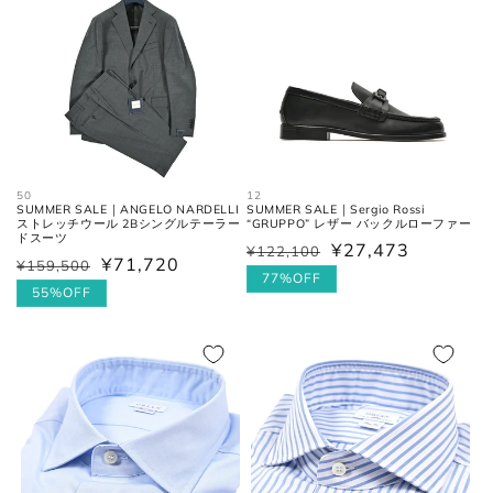
格
太腿幅
股下の縫い目の交点から、5cm裾
(ワタリ
方向へ下がった位置の端と端を結
幅)
んだ長さ。
裾幅
裾の端と端を結んだ長さ。
50
12
SUMMER SALE｜ANGELO NARDELLI
SUMMER SALE｜Sergio Rossi
ストレッチウール 2Bシングルテーラー
“GRUPPO” レザー バックルローファー
ネクタイ
ドスーツ
¥27,473
¥122,100
通
セ
¥71,720
¥159,500
通
セ
常
ー
77%OFF
常
ー
55%OFF
価
ル
価
ル
全長
大剣と小剣の先端を結んだ長さ。
格
価
格
価
格
格
大剣幅
大剣の剣先幅。
シューズ