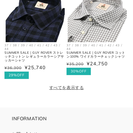
37 / 38 / 39 / 40 / 41 / 42 / 43 /
37 / 38 / 39 / 40 / 41 / 42 / 43 /
44
44
SUMMER SALE｜GUY ROVER ストレ
SUMMER SALE｜GUY ROVER コット
ッチコットン レギュラーカラーシアサ
ン100% ワイドカラーチェックシャツ
ッカーシャツ
¥24,750
¥35,200
通
セ
¥25,740
¥36,300
通
セ
常
ー
30%OFF
常
ー
29%OFF
価
ル
価
ル
格
価
すべてを表示する
格
価
格
格
INFORMATION