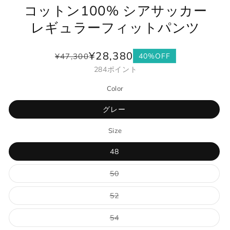
コットン100% シアサッカー
レギュラーフィットパンツ
¥28,380
¥47,300
40%OFF
通
セ
284
ポイント
常
ー
価
ル
Color
格
価
格
グレー
Size
48
バ
50
リ
エ
ー
バ
52
シ
リ
ョ
エ
ン
ー
バ
54
は
シ
リ