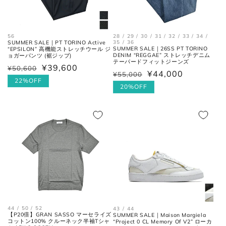
26.5cm
7.5
41.5
8.5
27cm
8
42
9
28 / 29 / 30 / 31 / 32 / 33 / 34 /
56
35 / 36
SUMMER SALE｜PT TORINO Active
SUMMER SALE｜26SS PT TORINO
“EPSILON” 高機能ストレッチウール ジ
27.5cm
8.5
42.5
9.5
DENIM “REGGAE” ストレッチデニム
ョガーパンツ (裾ジップ)
テーパードフィットジーンズ
¥39,600
¥50,600
通
セ
¥44,000
¥55,000
通
セ
28cm
9
43
10
常
ー
22%OFF
常
ー
20%OFF
価
ル
価
ル
28.5cm
9.5
43.5
10.5
格
価
格
価
格
29cm
10
44
11
格
29.5cm
10.5
44.5
11.5
30cm
11
45
12
44 / 50 / 52
43 / 44
各サイズの測り方は以下をご参照くださ
【P20倍】GRAN SASSO マーセライズ
SUMMER SALE｜Maison Margiela
コットン100% クルーネック半袖Tシャ
“Project 0 CL Memory Of V2” ローカ
い。