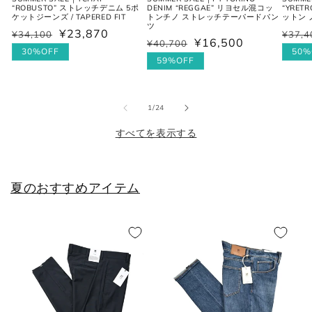
“ROBUSTO” ストレッチデニム 5ポ
DENIM “REGGAE” リヨセル混コッ
“YRET
ケットジーンズ / TAPERED FIT
トンチノ ストレッチテーパードパン
ットン
ツ
L
41-42
50
40
¥23,870
¥34,100
¥37,4
通
セ
通
セ
¥16,500
¥40,700
通
セ
常
ー
30%OFF
常
ー
50%
XL
43
52
42
常
ー
59%OFF
価
ル
価
ル
価
ル
格
価
格
価
2XL
44
54
44
格
価
格
格
の
1
/
24
格
すべてを表示する
シューズ
夏のおすすめアイテム
JPN
UK
EU
US
25cm
6
40
7
25.5cm
6.5
40.5
7.5
26cm
7
41
8