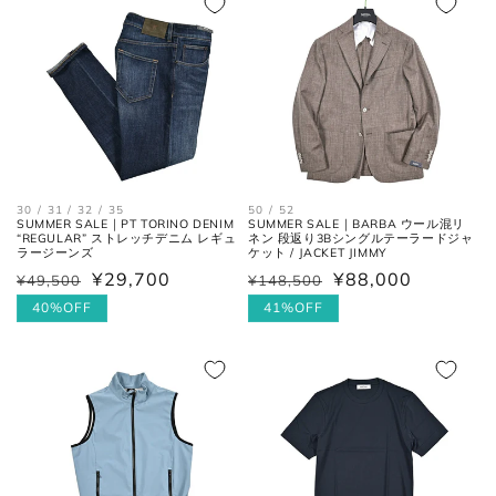
後ろ中心、首付け根の襟下より裾
格
着丈
格
までの長さ。
袖丈
肩の付け根から袖先までの長さ。
後ろ中心、首付け根の襟下より肩
裄丈
先を通った袖先までの長さ。
30 / 31 / 32 / 35
50 / 52
SUMMER SALE｜PT TORINO DENIM
SUMMER SALE｜BARBA ウール混リ
“REGULAR” ストレッチデニム レギュ
ネン 段返り3Bシングルテーラードジャ
ラージーンズ
ケット / JACKET JIMMY
シャツ
¥29,700
¥88,000
¥49,500
¥148,500
通
セ
通
セ
常
ー
40%OFF
常
ー
41%OFF
価
ル
価
ル
格
価
格
価
格
格