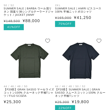
50 / 52
2XL
SUMMER SALE｜BARBA ウール混リ
SUMMER SALE｜AMIRI ビスコース
ネン 段返り3Bシングルテーラードジャ
100% 半袖ニットポロシャツ
ケット / JACKET JIMMY
¥41,250
¥165,000
通
セ
¥88,000
¥148,500
通
セ
常
ー
75%OFF
常
ー
41%OFF
価
ル
価
ル
格
価
格
価
格
格
44 / 46 / 48 / 50
44 / 46 / 48 / 50 / 52
【P20倍】GRAN SASSO マーセライズ
【P20倍】SUMMER SALE｜GRAN
コットン100% クルーネック半袖Tシャ
SASSO スムースコットン100% クルー
ツ / FILO SCOZIA
ネック半袖Tシャツ
通
¥25,300
¥19,800
¥25,300
通
セ
常
常
ー
22%OFF