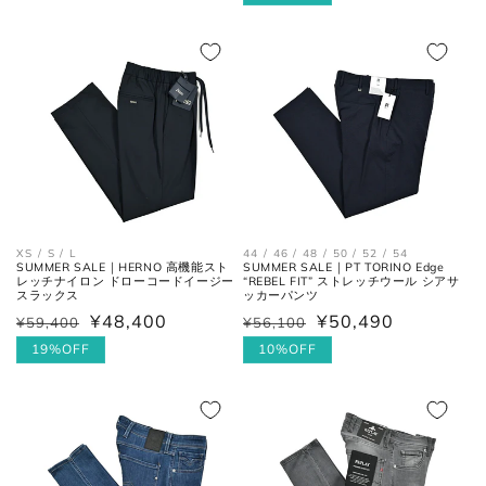
価
価
ル
格
格
価
格
XS / S / L
44 / 46 / 48 / 50 / 52 / 54
SUMMER SALE｜HERNO 高機能スト
SUMMER SALE｜PT TORINO Edge
レッチナイロン ドローコードイージー
“REBEL FIT” ストレッチウール シアサ
スラックス
ッカーパンツ
¥48,400
¥50,490
¥59,400
¥56,100
通
セ
通
セ
常
ー
19%OFF
常
ー
10%OFF
価
ル
価
ル
格
価
格
価
格
格