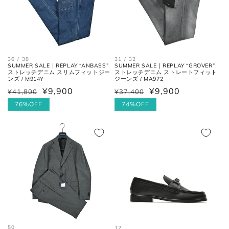
36 / 38
31 / 32
SUMMER SALE｜REPLAY “ANBASS”
SUMMER SALE｜REPLAY “GROVER”
ストレッチデニム スリムフィットジー
ストレッチデニム ストレートフィット
ンズ / M914Y
ジーンズ / MA972
¥9,900
¥9,900
¥41,800
¥37,400
通
セ
通
セ
常
ー
76%OFF
常
ー
74%OFF
価
ル
価
ル
格
価
格
価
格
格
50
12