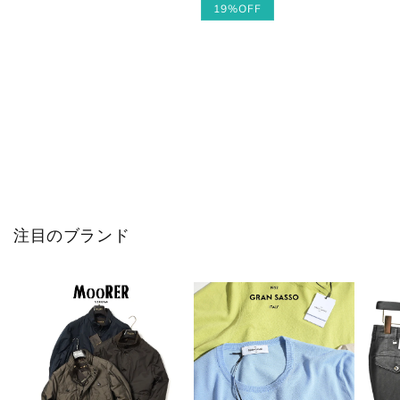
常
常
ー
19%OFF
価
価
ル
格
格
価
格
注目のブランド