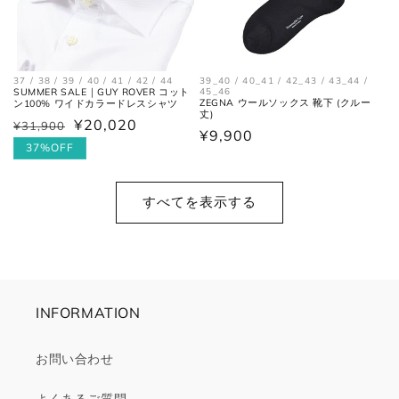
37 / 38 / 39 / 40 / 41 / 42 / 44
39_40 / 40_41 / 42_43 / 43_44 /
SUMMER SALE｜GUY ROVER コット
45_46
ZEGNA ウールソックス 靴下 (クルー
ン100% ワイドカラードレスシャツ
丈)
¥20,020
¥31,900
通
セ
通
¥9,900
常
ー
37%OFF
常
価
ル
価
格
価
格
すべてを表示する
格
INFORMATION
お問い合わせ