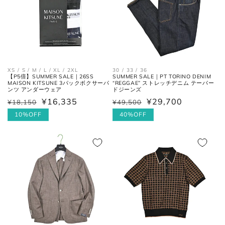
XS / S / M / L / XL / 2XL
30 / 33 / 36
【P5倍】SUMMER SALE｜26SS
SUMMER SALE｜PT TORINO DENIM
MAISON KITSUNE 3パックボクサーパ
“REGGAE” ストレッチデニム テーパー
ンツ アンダーウェア
ドジーンズ
¥16,335
¥29,700
¥18,150
¥49,500
通
セ
通
セ
常
ー
10%OFF
常
ー
40%OFF
価
ル
価
ル
格
価
格
価
格
格