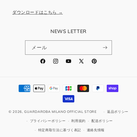
ダウンロードはこちら →
NEWS LETTER
メール
Facebook
Instagram
YouTube
X
Pinterest
(Twitter)
決
済
方
法
© 2026,
GUARDAROBA MILANO OFFICIAL STORE
返品ポリシー
プライバシーポリシー
利用規約
配送ポリシー
特定商取引法に基づく表記
連絡先情報