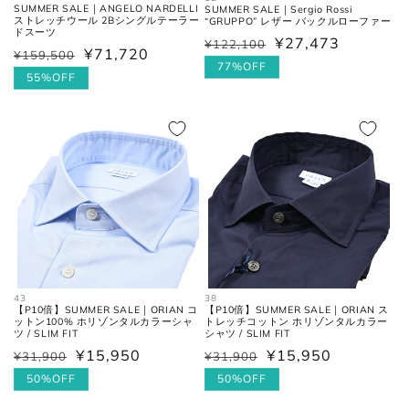
SUMMER SALE｜ANGELO NARDELLI
SUMMER SALE｜Sergio Rossi
ストレッチウール 2Bシングルテーラー
“GRUPPO” レザー バックルローファー
ドスーツ
¥27,473
¥122,100
通
セ
¥71,720
¥159,500
通
セ
常
ー
77%OFF
常
ー
55%OFF
価
ル
価
ル
格
価
格
価
格
格
43
38
【P10倍】SUMMER SALE｜ORIAN コ
【P10倍】SUMMER SALE｜ORIAN ス
ットン100% ホリゾンタルカラーシャ
トレッチコットン ホリゾンタルカラー
ツ / SLIM FIT
シャツ / SLIM FIT
¥15,950
¥15,950
¥31,900
¥31,900
通
セ
通
セ
常
ー
50%OFF
常
ー
50%OFF
価
ル
価
ル