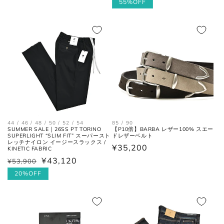
常
ー
55%OFF
価
価
ル
格
格
価
格
44 / 46 / 48 / 50 / 52 / 54
85 / 90
SUMMER SALE｜26SS PT TORINO
【P10倍】BARBA レザー100% スエー
SUPERLIGHT “SLIM FIT” スーパースト
ドレザーベルト
レッチナイロン イージースラックス /
通
¥35,200
KINETIC FABRIC
常
¥43,120
¥53,900
通
セ
価
常
ー
20%OFF
格
価
ル
格
価
格