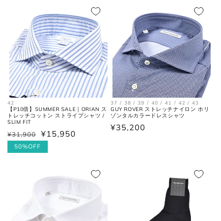
格
価
格
価
格
格
42
37 / 38 / 39 / 40 / 41 / 42 / 43
【P10倍】SUMMER SALE｜ORIAN ス
GUY ROVER ストレッチナイロン ホリ
トレッチコットン ストライプシャツ /
ゾンタルカラードレスシャツ
SLIM FIT
通
¥35,200
¥15,950
¥31,900
通
セ
常
常
ー
50%OFF
価
価
ル
格
格
価
格