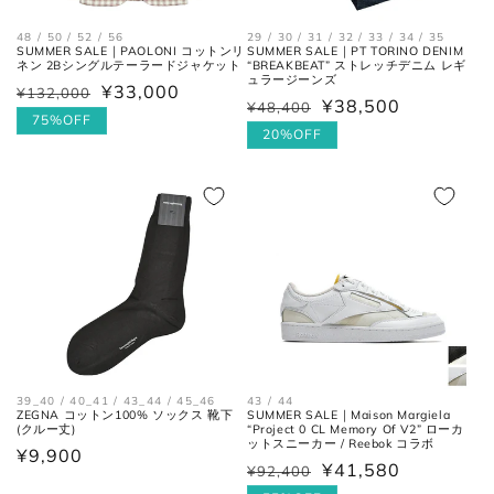
48 / 50 / 52 / 56
29 / 30 / 31 / 32 / 33 / 34 / 35
SUMMER SALE｜PAOLONI コットンリ
SUMMER SALE｜PT TORINO DENIM
ネン 2Bシングルテーラードジャケット
“BREAKBEAT” ストレッチデニム レギ
ュラージーンズ
¥33,000
¥132,000
通
セ
¥38,500
¥48,400
通
セ
常
ー
75%OFF
常
ー
20%OFF
価
ル
価
ル
格
価
格
価
格
格
39_40 / 40_41 / 43_44 / 45_46
43 / 44
ZEGNA コットン100% ソックス 靴下
SUMMER SALE｜Maison Margiela
(クルー丈)
“Project 0 CL Memory Of V2” ローカ
ットスニーカー / Reebok コラボ
通
¥9,900
¥41,580
¥92,400
通
セ
常