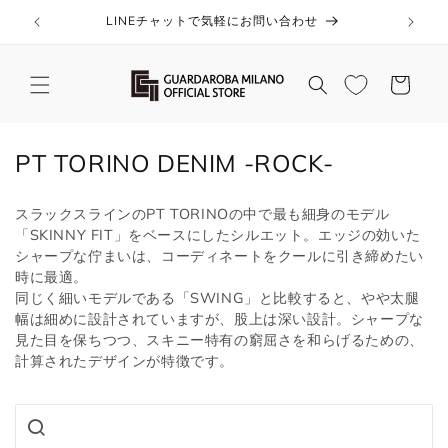
コンテ
ンツに
LINEチャットで気軽にお問い合わせ
進む
カ
ー
ト
コ
PT TORINO DENIM -ROCK-
レ
スラックスラインのPT TORINOの中で最も細身のモデル
ク
「SKINNY FIT」をベースにしたシルエット。エッジの効いた
シ
シャープな佇まいは、コーディネートをクールに引き締めたい
時に最適。
ョ
同じく細いモデルである「SWING」と比較すると、やや太腿
ン
幅は細めに設計されていますが、股上は深い設計。シャープな
見た目を保ちつつ、スキニー特有の窮屈さを和らげるための、
:
計算されたデザインが特徴です。