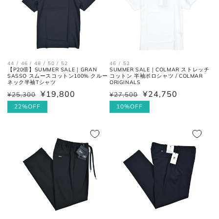
44 / 46 / 48 / 50 / 52
46 / 52
【P20倍】SUMMER SALE｜GRAN
SUMMER SALE｜COLMAR ストレッチ
SASSO スムースコットン100% クルー
コットン 半袖ポロシャツ / COLMAR
ネック半袖Tシャツ
ORIGINALS
¥19,800
¥24,750
¥25,300
¥27,500
通
セ
通
セ
常
ー
22%OFF
常
ー
10%OFF
価
ル
価
ル
格
価
格
価
格
格