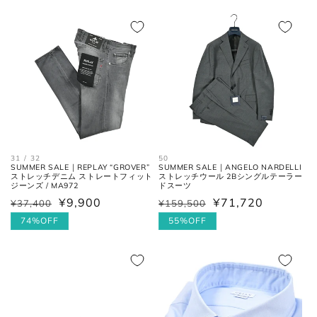
価
ル
格
格
価
格
31 / 32
50
SUMMER SALE｜REPLAY “GROVER”
SUMMER SALE｜ANGELO NARDELLI
ストレッチデニム ストレートフィット
ストレッチウール 2Bシングルテーラー
ジーンズ / MA972
ドスーツ
¥9,900
¥71,720
¥37,400
¥159,500
通
セ
通
セ
常
ー
74%OFF
常
ー
55%OFF
価
ル
価
ル
格
価
格
価
格
格