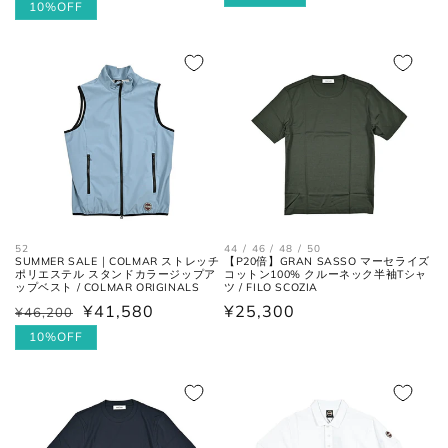
常
ー
10%OFF
価
ル
価
ル
格
価
格
価
格
格
52
44 / 46 / 48 / 50
SUMMER SALE｜COLMAR ストレッチ
【P20倍】GRAN SASSO マーセライズ
ポリエステル スタンドカラージップア
コットン100% クルーネック半袖Tシャ
ップベスト / COLMAR ORIGINALS
ツ / FILO SCOZIA
¥41,580
通
¥25,300
¥46,200
通
セ
常
常
ー
10%OFF
価
価
ル
格
格
価
格