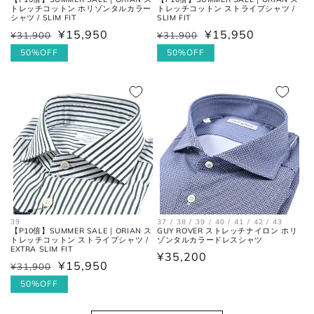
トレッチコットン ホリゾンタルカラー
トレッチコットン ストライプシャツ /
シャツ / SLIM FIT
SLIM FIT
¥15,950
¥15,950
¥31,900
¥31,900
通
セ
通
セ
常
ー
50%OFF
常
ー
50%OFF
価
ル
価
ル
格
価
格
価
格
格
39
37 / 38 / 39 / 40 / 41 / 42 / 43
【P10倍】SUMMER SALE｜ORIAN ス
GUY ROVER ストレッチナイロン ホリ
トレッチコットン ストライプシャツ /
ゾンタルカラードレスシャツ
EXTRA SLIM FIT
通
¥35,200
¥15,950
¥31,900
通
セ
常
常
ー
50%OFF
価
価
ル
格