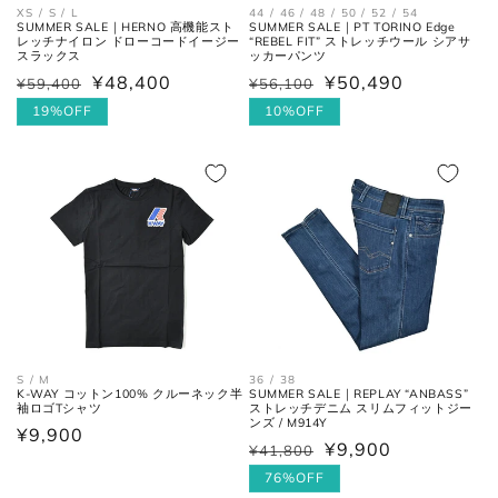
XS / S / L
44 / 46 / 48 / 50 / 52 / 54
SUMMER SALE｜HERNO 高機能スト
SUMMER SALE｜PT TORINO Edge
レッチナイロン ドローコードイージー
“REBEL FIT” ストレッチウール シアサ
スラックス
ッカーパンツ
¥48,400
¥50,490
¥59,400
¥56,100
通
セ
通
セ
常
ー
19%OFF
常
ー
10%OFF
価
ル
価
ル
格
価
格
価
格
格
36 / 38
S / M
SUMMER SALE｜REPLAY “ANBASS”
K-WAY コットン100% クルーネック半
ストレッチデニム スリムフィットジー
袖ロゴTシャツ
ンズ / M914Y
通
¥9,900
¥9,900
¥41,800
通
セ
常
常
ー
76%OFF
価