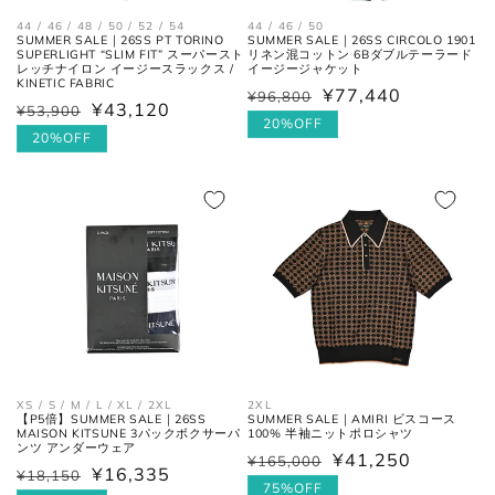
44 / 46 / 48 / 50 / 52 / 54
44 / 46 / 50
SUMMER SALE｜26SS PT TORINO
SUMMER SALE｜26SS CIRCOLO 1901
SUPERLIGHT “SLIM FIT” スーパースト
リネン混コットン 6Bダブルテーラード
レッチナイロン イージースラックス /
イージージャケット
KINETIC FABRIC
¥77,440
¥96,800
通
セ
¥43,120
¥53,900
通
セ
常
ー
20%OFF
常
ー
20%OFF
価
ル
価
ル
格
価
格
価
格
格
XS / S / M / L / XL / 2XL
2XL
【P5倍】SUMMER SALE｜26SS
SUMMER SALE｜AMIRI ビスコース
MAISON KITSUNE 3パックボクサーパ
100% 半袖ニットポロシャツ
ンツ アンダーウェア
¥41,250
¥165,000
通
セ
¥16,335
¥18,150
通
セ
常
ー
75%OFF