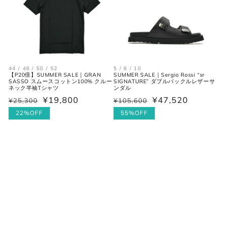
44 / 48 / 50 / 52
5 / 8 / 10
【P20倍】SUMMER SALE｜GRAN
SUMMER SALE｜Sergio Rossi “sr
SASSO スムースコットン100% クルー
SIGNATURE” ダブルバックルレザーサ
ネック半袖Tシャツ
ンダル
¥19,800
¥47,520
¥25,300
¥105,600
通
セ
通
セ
常
ー
22%OFF
常
ー
55%OFF
価
ル
価
ル
格
価
格
価
格
格