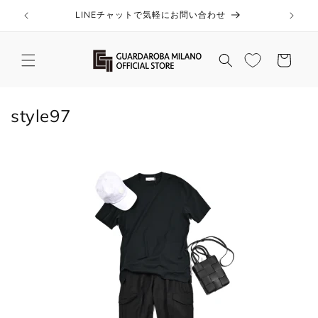
コンテ
ンツに
LINEチャットで気軽にお問い合わせ
進む
カ
ー
ト
コ
style97
レ
ク
シ
ョ
ン
: