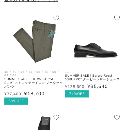
48 / 50 / 52 / 54 / 56 / 58 / 60 /
11
62 / 64
SUMMER SALE｜Sergio Rossi
SUMMER SALE｜BERWICH “SC
“GRUPPO” ダービーレザーシューズ
SLIM” ストレッチナイロン ノータック
¥35,640
¥138,600
パンツ
通
セ
¥18,700
¥37,400
常
ー
74%OFF
通
セ
価
ル
常
ー
50%OFF
格
価
価
ル
格
格
価
格