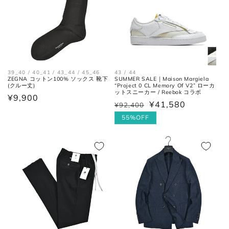
39_40 / 40_41 / 43_44 / 45_46
43 / 44
ZEGNA コットン100% ソックス 靴下
SUMMER SALE｜Maison Margiela
(クルー丈)
“Project 0 CL Memory Of V2” ローカ
ットスニーカー / Reebok コラボ
通
¥9,900
¥41,580
¥92,400
通
セ
常
常
ー
55%OFF
価
価
ル
格
格
価
格