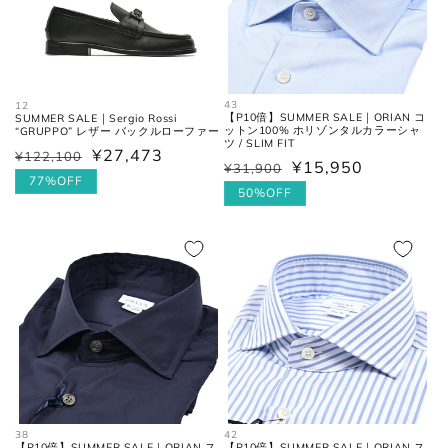
43
12
【P10倍】SUMMER SALE｜ORIAN コ
SUMMER SALE｜Sergio Rossi
ットン100% ホリゾンタルカラーシャ
“GRUPPO” レザー バックルローファー
ツ / SLIM FIT
¥27,473
¥122,100
通
セ
¥15,950
¥31,900
通
セ
常
ー
77%OFF
常
ー
50%OFF
価
ル
価
ル
格
価
格
価
格
格
38
42
【P10倍】SUMMER SALE｜ORIAN ス
【P10倍】SUMMER SALE｜ORIAN ス