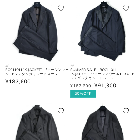
48
56
BOGLIOLI “K.JACKET” ヴァージンウー
SUMMER SALE｜BOGLIOLI
ル 1Bシングルタキシードスーツ
“K.JACKET” ヴァージンウール100% 1B
シングルタキシードスーツ
通
¥182,600
¥91,300
¥182,600
通
セ
常
常
ー
50%OFF
価
価
ル
格
格
価
格