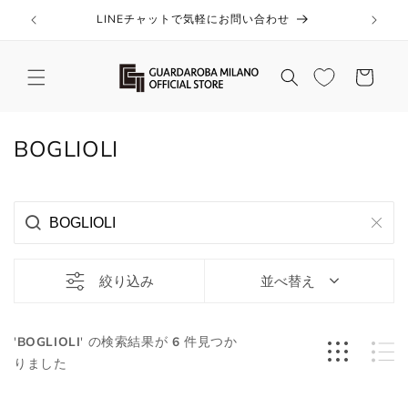
コンテ
ンツに
LINEチャットで気軽にお問い合わせ
進む
カ
ー
ト
コ
BOGLIOLI
レ
ク
シ
ョ
絞り込み
並べ替え
ン
:
'
BOGLIOLI
' の検索結果が
6
件見つか
りました