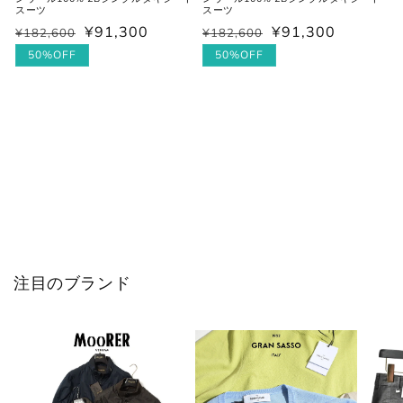
スーツ
スーツ
¥91,300
¥91,300
¥182,600
¥182,600
通
セ
通
セ
常
ー
50%OFF
常
ー
50%OFF
価
ル
価
ル
格
価
格
価
格
格
注目のブランド