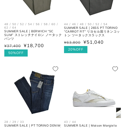
48 / 50 / 52 / 54 / 56 / 58 / 60 /
44 / 46 / 48 / 50 / 52 / 54
62 / 64
SUMMER SALE｜26SS PT TORINO
SUMMER SALE｜BERWICH “SC
“CARROT FIT” リヨセル混リネンコッ
SLIM” ストレッチナイロン ノータック
トン ツータックスラックス
パンツ
¥51,040
¥63,800
通
セ
¥18,700
¥37,400
通
セ
常
ー
20%OFF
常
ー
50%OFF
価
ル
価
ル
格
価
格
価
格
格
28 / 29 / 33
43 / 44
SUMMER SALE｜PT TORINO DENIM
SUMMER SALE｜Maison Margiela