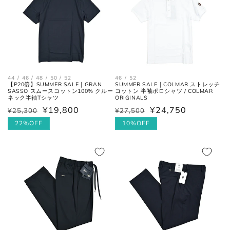
44 / 46 / 48 / 50 / 52
46 / 52
【P20倍】SUMMER SALE｜GRAN
SUMMER SALE｜COLMAR ストレッチ
SASSO スムースコットン100% クルー
コットン 半袖ポロシャツ / COLMAR
ネック半袖Tシャツ
ORIGINALS
¥19,800
¥24,750
¥25,300
¥27,500
通
セ
通
セ
常
ー
22%OFF
常
ー
10%OFF
価
ル
価
ル
格
価
格
価
格
格