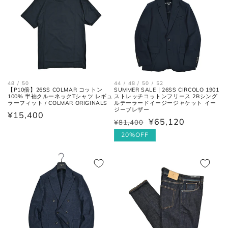
48 / 50
44 / 48 / 50 / 52
【P10倍】26SS COLMAR コットン
SUMMER SALE｜26SS CIRCOLO 1901
100% 半袖クルーネックTシャツ レギュ
ストレッチコットンフリース 2Bシング
ラーフィット / COLMAR ORIGINALS
ルテーラードイージージャケット イー
ジーブレザー
通
¥15,400
¥65,120
¥81,400
通
セ
常
常
ー
20%OFF
価
価
ル
格
格
価
格