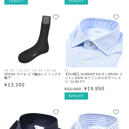
常
ー
76%OFF
常
ー
55%OFF
価
ル
価
ル
格
価
格
価
格
格
43
39_40 / 42_43 / 43_44 / 45_46
【P10倍】SUMMER SALE｜ORIAN コ
ZEGNA ウール リブ編みハイソックス
ットン100% ホリゾンタルカラーシャ
靴下
ツ / SLIM FIT
通
¥13,200
¥15,950
¥31,900
通
セ
常
常
ー
50%OFF
価
価
ル
格
格
価
格