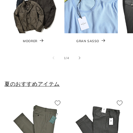
MOORER
GRAN SASSO
の
1
/
4
夏のおすすめアイテム