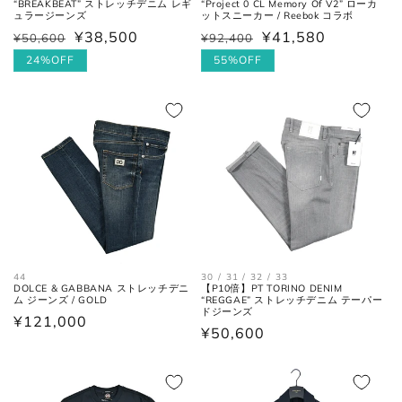
“BREAKBEAT” ストレッチデニム レギ
“Project 0 CL Memory Of V2” ローカ
ュラージーンズ
ットスニーカー / Reebok コラボ
¥38,500
¥41,580
¥50,600
¥92,400
通
セ
通
セ
常
ー
24%OFF
常
ー
55%OFF
価
ル
価
ル
格
価
格
価
格
格
44
30 / 31 / 32 / 33
DOLCE & GABBANA ストレッチデニ
【P10倍】PT TORINO DENIM
ム ジーンズ / GOLD
“REGGAE” ストレッチデニム テーパー
ドジーンズ
通
¥121,000
通
¥50,600
常
常
価
価
格
格