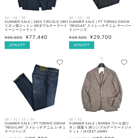
44 / 46 / 50
30 / 33 / 36
SUMMER SALE｜26SS CIRCOLO 1901
SUMMER SALE｜PT TORINO DENIM
リネン混コットン 6Bダブルテーラード
“REGGAE” ストレッチデニム テーパー
イージージャケット
ドジーンズ
¥77,440
¥29,700
¥96,800
¥49,500
通
セ
通
セ
常
ー
20%OFF
常
ー
40%OFF
価
ル
価
ル
格
価
格
価
格
格
30 / 31 / 32 / 35
50 / 52
SUMMER SALE｜PT TORINO DENIM
SUMMER SALE｜BARBA ウール混リ
“REGULAR” ストレッチデニム レギュ
ネン 段返り3Bシングルテーラードジャ
ラージーンズ
ケット / JACKET JIMMY