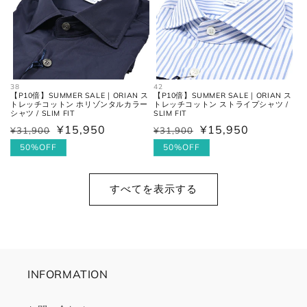
38
42
【P10倍】SUMMER SALE｜ORIAN ス
【P10倍】SUMMER SALE｜ORIAN ス
トレッチコットン ホリゾンタルカラー
トレッチコットン ストライプシャツ /
シャツ / SLIM FIT
SLIM FIT
¥15,950
¥15,950
¥31,900
¥31,900
通
セ
通
セ
常
ー
50%OFF
常
ー
50%OFF
価
ル
価
ル
格
価
格
価
すべてを表示する
格
格
INFORMATION