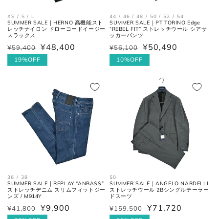
XS / S / L
44 / 46 / 48 / 50 / 52 / 54
SUMMER SALE｜HERNO 高機能スト
SUMMER SALE｜PT TORINO Edge
レッチナイロン ドローコードイージー
“REBEL FIT” ストレッチウール シアサ
スラックス
ッカーパンツ
¥48,400
¥50,490
¥59,400
¥56,100
通
セ
通
セ
常
ー
19%OFF
常
ー
10%OFF
価
ル
価
ル
格
価
格
価
格
格
36 / 38
50
SUMMER SALE｜REPLAY “ANBASS”
SUMMER SALE｜ANGELO NARDELLI
ストレッチデニム スリムフィットジー
ストレッチウール 2Bシングルテーラー
ンズ / M914Y
ドスーツ
¥9,900
¥71,720
¥41,800
¥159,500
通
セ
通
セ