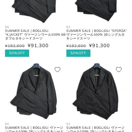
56
52
SUMMER SALE｜BOGLIOLI
SUMMER SALE｜BOGLIOLI “SFORZA”
“K.JACKET” ヴァージンウール100% 6B
ヴァージンウール100% 1Bシングルタ
ダブルタキシードスーツ
キシードスーツ
¥91,300
¥91,300
¥182,600
¥182,600
通
セ
通
セ
常
ー
50%OFF
常
ー
50%OFF
価
ル
価
ル
格
価
格
価
格
格
50
52
SUMMER SALE｜BOGLIOLI ヴァージ
SUMMER SALE｜BOGLIOLI ヴァージ
ンウール100% 2Bシングルタキシード
ンウール100% 2Bシングルタキシード