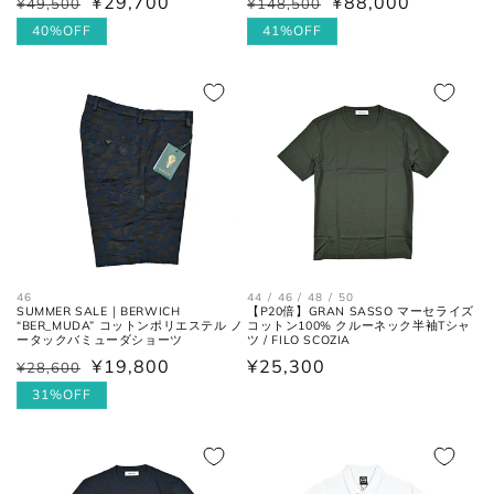
¥29,700
¥88,000
¥49,500
¥148,500
通
セ
通
セ
常
ー
40%OFF
常
ー
41%OFF
価
ル
価
ル
格
価
格
価
格
格
46
44 / 46 / 48 / 50
SUMMER SALE｜BERWICH
【P20倍】GRAN SASSO マーセライズ
“BER_MUDA” コットンポリエステル ノ
コットン100% クルーネック半袖Tシャ
ータックバミューダショーツ
ツ / FILO SCOZIA
¥19,800
通
¥25,300
¥28,600
通
セ
常
常
ー
31%OFF
価
価
ル
格
格
価
格