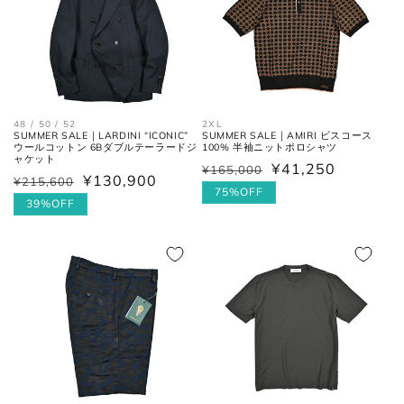
ネクタイ
全長
大剣と小剣の先端を結んだ長さ。
48 / 50 / 52
2XL
SUMMER SALE｜LARDINI “ICONIC”
SUMMER SALE｜AMIRI ビスコース
大剣幅
大剣の剣先幅。
ウールコットン 6Bダブルテーラードジ
100% 半袖ニットポロシャツ
ャケット
¥41,250
¥165,000
通
セ
¥130,900
¥215,600
通
セ
常
ー
75%OFF
常
ー
39%OFF
価
ル
シューズ
価
ル
格
価
格
価
格
格
アウトソールに沿って前後の先端
全長
を結んだ長さ。
一番張り出しているアウトソール
最大幅
の最大幅。