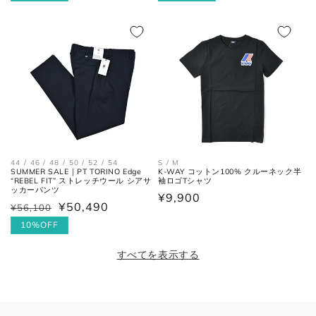
価
ル
価
ル
格
価
格
価
格
格
44 / 46 / 48 / 50 / 52 / 54
S / M
SUMMER SALE｜PT TORINO Edge
K-WAY コットン100% クルーネック半
“REBEL FIT” ストレッチウール シアサ
袖ロゴTシャツ
ッカーパンツ
通
¥9,900
¥50,490
¥56,100
通
セ
常
常
ー
10%OFF
価
価
ル
格
すべてを表示する
格
価
格