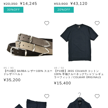
¥43,120
¥14,245
¥53,900
¥20,350
通
セ
通
セ
常
ー
20%OFF
常
ー
30%OFF
価
ル
価
ル
格
価
格
価
格
格
肩と袖の縫い目、左右の肩先を結
肩幅
んだ長さ。
身幅
左右の脇下を結んだ長さ。
(胸囲)
後ろ中心、首付け根の襟下より裾
着丈
までの長さ。
85 / 90
48 / 50
【P10倍】BARBA レザー100% スエー
【P10倍】26SS COLMAR コットン
ドレザーベルト
100% 半袖クルーネックTシャツ レギュ
ラーフィット / COLMAR ORIGINALS
通
¥35,200
袖丈
肩の付け根から袖先までの長さ。
通
¥15,400
常
常
価
後ろ中心、首付け根の襟下より肩
価
裄丈
格
先を通った袖先までの長さ。
格