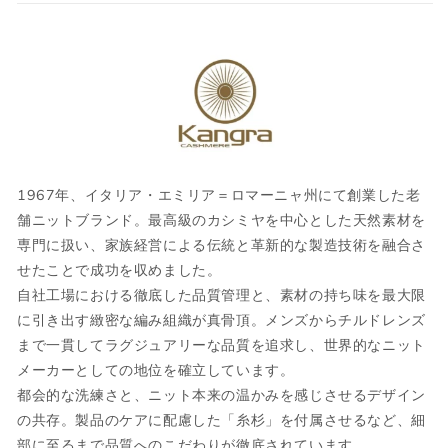
ウェア
JPN
IT
US
UK
XS
44
S
34
1967年、イタリア・エミリア＝ロマーニャ州にて創業した老
舗ニットブランド。最高級のカシミヤを中心とした天然素材を
S
46
M
36
専門に扱い、家族経営による伝統と革新的な製造技術を融合さ
せたことで成功を収めました。
M
48
L
38
自社工場における徹底した品質管理と、素材の持ち味を最大限
L
50
XL
40
に引き出す緻密な編み組織が真骨頂。メンズからチルドレンズ
まで一貫してラグジュアリーな品質を追求し、世界的なニット
XL
52
2XL
42
メーカーとしての地位を確立しています。
都会的な洗練さと、ニット本来の温かみを感じさせるデザイン
2XL
54
3XL
44
の共存。製品のケアに配慮した「糸杉」を付属させるなど、細
部に至るまで品質へのこだわりが徹底されています。