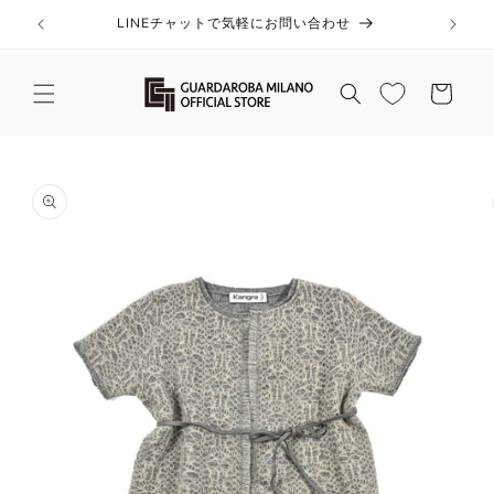
コンテ
ンツに
LINEチャットで気軽にお問い合わせ
進む
カ
ー
ト
商品情
報にス
キップ