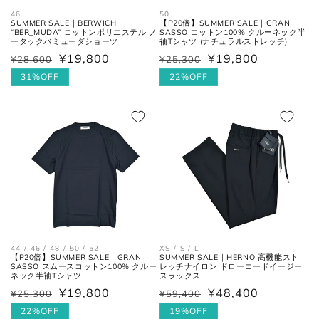
ヒール
ヒールの上端と下端を結んだ長
46
50
SUMMER SALE｜BERWICH
【P20倍】SUMMER SALE｜GRAN
高さ
さ。
“BER_MUDA” コットンポリエステル ノ
SASSO コットン100% クルーネック半
ータックバミューダショーツ
袖Tシャツ (ナチュラルストレッチ)
¥19,800
¥19,800
¥28,600
¥25,300
通
セ
通
セ
常
ー
31%OFF
常
ー
22%OFF
価
ル
価
ル
格
価
格
価
格
格
お直しについては
こちら
のページでご確認
ください。
44 / 46 / 48 / 50 / 52
XS / S / L
【P20倍】SUMMER SALE｜GRAN
SUMMER SALE｜HERNO 高機能スト
SASSO スムースコットン100% クルー
レッチナイロン ドローコードイージー
ネック半袖Tシャツ
スラックス
¥19,800
¥48,400
¥25,300
¥59,400
通
セ
通
セ
常
ー
22%OFF
常
ー
19%OFF