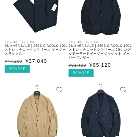
シャツ
46 / 48 / 50 / 52
44 / 48 / 50 / 52
SUMMER SALE｜26SS CIRCOLO 1901
SUMMER SALE｜26SS CIRCOLO 1901
ストレッチコットンフリース イージー
ストレッチコットンフリース 2Bシング
スラックス
ルテーラードイージージャケット イー
ジーブレザー
¥37,840
¥47,300
通
セ
¥65,120
¥81,400
通
セ
常
ー
20%OFF
常
ー
20%OFF
価
ル
価
ル
格
価
格
価
襟を平らに広げ、ボタンとホール
格
首周り
格
の中心までを結んだ長さ。
肩と袖の縫い目、左右の肩先を結
肩幅
んだ長さ。
一番くびれている箇所の左右を結