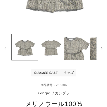
モ
モ
ー
ー
ダ
ダ
ル
ル
で
で
メ
メ
デ
デ
ィ
ィ
ア
ア
(1)
(2
SUMMER SALE
キッズ
を
を
開
開
く
く
商品番号 - 265386
Kangra / カングラ
メリノウール100%