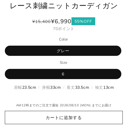
レース刺繍ニットカーディガン
¥6,990
¥15,400
55%OFF
通
セ
70
ポイント
常
ー
価
ル
Color
格
価
格
グレー
Size
6
肩幅
23.5cm
/
身幅
33cm
/
着丈
33.5cm
/
袖丈
13cm
AM12時までのご注文で最短 2026/08/10 (MON) までにお届け
カートに追加する