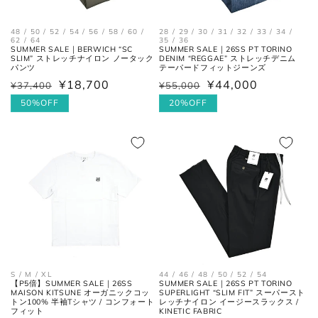
28.5cm
9.5
43.5
10.5
48 / 50 / 52 / 54 / 56 / 58 / 60 /
28 / 29 / 30 / 31 / 32 / 33 / 34 /
29cm
10
44
11
62 / 64
35 / 36
SUMMER SALE｜BERWICH “SC
SUMMER SALE｜26SS PT TORINO
SLIM” ストレッチナイロン ノータック
DENIM “REGGAE” ストレッチデニム
パンツ
テーパードフィットジーンズ
29.5cm
10.5
44.5
11.5
¥18,700
¥44,000
¥37,400
¥55,000
通
セ
通
セ
30cm
11
45
12
常
ー
50%OFF
常
ー
20%OFF
価
ル
価
ル
格
価
格
価
格
格
各サイズの測り方は以下をご参照くださ
い。
トップス
44 / 46 / 48 / 50 / 52 / 54
S / M / XL
SUMMER SALE｜26SS PT TORINO
【P5倍】SUMMER SALE｜26SS
SUPERLIGHT “SLIM FIT” スーパースト
MAISON KITSUNE オーガニックコッ
レッチナイロン イージースラックス /
トン100% 半袖Tシャツ / コンフォート
KINETIC FABRIC
フィット