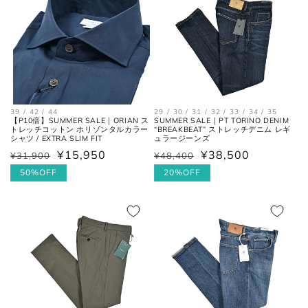
シューズ
JPN
UK
EU
US
25cm
6
40
7
39 / 42 / 44
29 / 30 / 31 / 32 / 33 / 34 / 35
【P10倍】SUMMER SALE｜ORIAN ス
SUMMER SALE｜PT TORINO DENIM
25.5cm
6.5
40.5
7.5
トレッチコットン ホリゾンタルカラー
“BREAKBEAT” ストレッチデニム レギ
シャツ / EXTRA SLIM FIT
ュラージーンズ
¥15,950
¥38,500
¥31,900
¥48,400
通
セ
通
セ
26cm
7
41
8
常
ー
50%OFF
常
ー
20%OFF
26.5cm
7.5
41.5
8.5
価
ル
価
ル
格
価
格
価
27cm
8
42
9
格
格
27.5cm
8.5
42.5
9.5
28cm
9
43
10