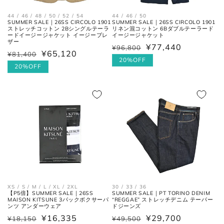
胴囲
んだ長さ。
44 / 46 / 48 / 50 / 52 / 54
44 / 46 / 50
SUMMER SALE｜26SS CIRCOLO 1901
SUMMER SALE｜26SS CIRCOLO 1901
ストレッチコットン 2Bシングルテーラ
リネン混コットン 6Bダブルテーラード
肩幅の1/2cmを、袖丈の長さに足
ードイージージャケット イージーブレ
イージージャケット
裄丈
した数。
ザー
¥77,440
¥96,800
通
セ
¥65,120
¥81,400
通
セ
常
ー
20%OFF
常
ー
20%OFF
肩の付け根から袖先までの長さ。
価
ル
(ボタンを外して腕を垂直に伸ば
価
ル
袖丈
格
価
した時、手の甲が半分隠れるくら
格
価
格
いが適正サイズの目安です。)
格
ボトムス
XS / S / M / L / XL / 2XL
30 / 33 / 36
【P5倍】SUMMER SALE｜26SS
SUMMER SALE｜PT TORINO DENIM
MAISON KITSUNE 3パックボクサーパ
“REGGAE” ストレッチデニム テーパー
ンツ アンダーウェア
ドジーンズ
¥16,335
¥29,700
¥18,150
¥49,500
通
セ
通
セ