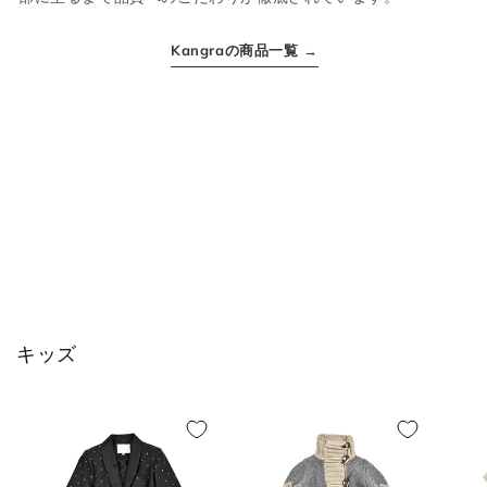
ボトムス
Kangraの商品一覧 →
JPN
IT
US(inch)
UK
XS
44
29
34
S
46
30
36
M
48
31-32
38
L
50
33
40
キッズ
XL
52
34
42
2XL
54
35
44