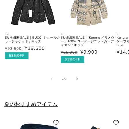
シャツ (ネックサイズ表記)
首回り
JPN
IT
UK
(cm)
12
6
6
SUMMER SALE｜GUCCI ショールカ
SUMMER SALE｜ Kangra メリノウ
Kang
ラージャケット / キッズ
ール100% ローゲージニットカーデ
ケーブル
ィガン / キッズ
ッズ
XS
37
44
34
¥39,600
¥93,500
通
セ
¥9,900
通
¥14,
¥25,300
通
セ
常
ー
58%OFF
常
S
38
46
36
常
ー
61%OFF
価
ル
価
価
ル
格
価
格
M
39-40
48
38
格
価
格
の
1
/
7
格
L
41-42
50
40
XL
43
52
42
夏のおすすめアイテム
2XL
44
54
44