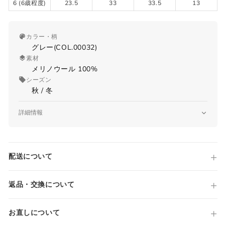
6 (6歳程度)
23.5
33
33.5
13
カラー・柄
グレー(COL.00032)
素材
メリノウール 100%
シーズン
秋 / 冬
サイズガイド
詳細情報
品番
4II/5699
当店では全商品手作業で実寸を計測してお
原産国
配送について
ります。
Made in Italy
国内参考価格
採寸には多少の誤差がある場合がございま
0円(税込)
返品・交換について
す。何卒ご了承ください。
サイズについて気になる方は
こちら
からお
お直しについて
問い合わせくださいませ。