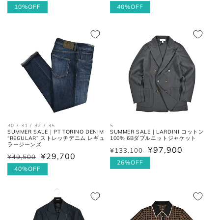
常
ー
10%OFF
常
ー
40%OFF
価
ル
価
ル
格
価
格
価
ウエス
平置きにし、自然なテンションを
格
格
ト
加え端と端を結んだ長さ×2。
フロントの上端から股下の縫い目
股上
の交点。
股下の縫い目の交点から、内側の
股下
シームに沿った裾までの長さ。
30 / 31 / 32 / 35
S
SUMMER SALE｜PT TORINO DENIM
SUMMER SALE｜LARDINI コットン
“REGULAR” ストレッチデニム レギュ
100% 6Bダブルニットジャケット
ラージーンズ
太腿幅
股下の縫い目の交点から、5cm裾
¥97,900
¥133,100
通
セ
¥29,700
(ワタリ
方向へ下がった位置の端と端を結
¥49,500
通
セ
常
ー
26%OFF
幅)
んだ長さ。
常
ー
40%OFF
価
ル
価
ル
格
価
裾幅
裾の端と端を結んだ長さ。
格
価
格
格