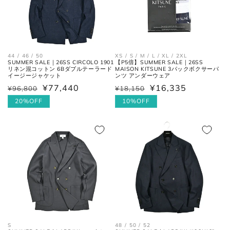
いが適正サイズの目安です。)
ボトムス
44 / 46 / 50
XS / S / M / L / XL / 2XL
SUMMER SALE｜26SS CIRCOLO 1901
【P5倍】SUMMER SALE｜26SS
リネン混コットン 6Bダブルテーラード
MAISON KITSUNE 3パックボクサーパ
イージージャケット
ンツ アンダーウェア
¥77,440
¥16,335
¥96,800
¥18,150
通
セ
通
セ
常
ー
20%OFF
常
ー
10%OFF
価
ル
価
ル
格
価
格
価
格
格
ウエス
平置きにし、自然なテンションを
ト
加え端と端を結んだ長さ×2。
フロントの上端から股下の縫い目
股上
の交点。
S
48 / 50 / 52