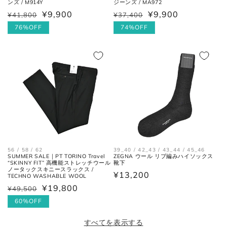
ンズ / M914Y
ジーンズ / MA972
¥9,900
¥9,900
¥41,800
¥37,400
通
セ
通
セ
常
ー
76%OFF
常
ー
74%OFF
価
ル
価
ル
格
価
格
価
格
格
56 / 58 / 62
39_40 / 42_43 / 43_44 / 45_46
SUMMER SALE｜PT TORINO Travel
ZEGNA ウール リブ編みハイソックス
“SKINNY FIT” 高機能ストレッチウール
靴下
ノータックスキニースラックス /
通
¥13,200
TECHNO WASHABLE WOOL
常
¥19,800
¥49,500
通
セ
価
常
ー
60%OFF
格
価
ル
すべてを表示する
格
価