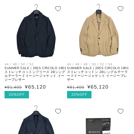
価
価
格
格
襟を平らに広げ、ボタンとホール
首周り
の中心までを結んだ長さ。
肩と袖の縫い目、左右の肩先を結
肩幅
んだ長さ。
44 / 48 / 50 / 52
44 / 46 / 48 / 50 / 52 / 54
SUMMER SALE｜26SS CIRCOLO 1901
SUMMER SALE｜26SS CIRCOLO 1901
ストレッチコットンフリース 2Bシング
ストレッチコットン 2Bシングルテーラ
一番くびれている箇所の左右を結
ルテーラードイージージャケット イー
ードイージージャケット イージーブレ
胴囲
ジーブレザー
ザー
んだ長さ。
¥65,120
¥65,120
¥81,400
¥81,400
通
セ
通
セ
常
ー
20%OFF
常
ー
20%OFF
肩幅の1/2cmを、袖丈の長さに足
裄丈
価
ル
価
ル
した数。
格
価
格
価
格
格
肩の付け根から袖先までの長さ。
(ボタンを外して腕を垂直に伸ば
袖丈
した時、手の甲が半分隠れるくら