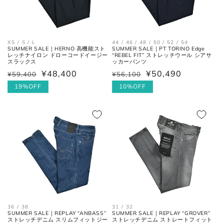
XS / S / L
44 / 46 / 48 / 50 / 52 / 54
SUMMER SALE｜HERNO 高機能スト
SUMMER SALE｜PT TORINO Edge
レッチナイロン ドローコードイージー
“REBEL FIT” ストレッチウール シアサ
お直しについては
こちら
のページでご確認
スラックス
ッカーパンツ
ください。
¥48,400
¥50,490
¥59,400
¥56,100
通
セ
通
セ
常
ー
19%OFF
常
ー
10%OFF
価
ル
価
ル
格
価
格
価
格
格
36 / 38
31 / 32
SUMMER SALE｜REPLAY “ANBASS”
SUMMER SALE｜REPLAY “GROVER”
ストレッチデニム スリムフィットジー
ストレッチデニム ストレートフィット