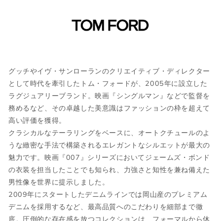
サイズガイド
当店では全商品手作業で実寸を計測してお
ります。
グッチやイヴ・サンローランのクリエイティブ・ディレクター
採寸には多少の誤差がある場合がございま
として時代を牽引したトム・フォードが、2005年に設立した
す。何卒ご了承ください。
ラグジュアリーブランド。映画『シングルマン』などで監督を
務めるなど、その卓越した美意識はファッションの枠を超えて
サイズについて気になる方は
こちら
からお
高い評価を獲得。
問い合わせくださいませ。
クラシカルなテーラリングをベースに、オートクチュールのよ
うな緻密な手法で構築されるエレガントなシルエットが最大の
魅力です。映画『007』シリーズにおいてジェームズ・ボンド
ウェア
の衣装を担当したことでも知られ、力強さと知性を兼ね備えた
男性像を世界に提示しました。
2009年にスタートしたデニムラインでは岡山産のプレミアム
JPN
IT
US
UK
デニムを採用するなど、最高品質へのこだわりを細部まで徹
XS
44
S
34
底。圧倒的な存在感を放つコレクションは、フォーマルから休