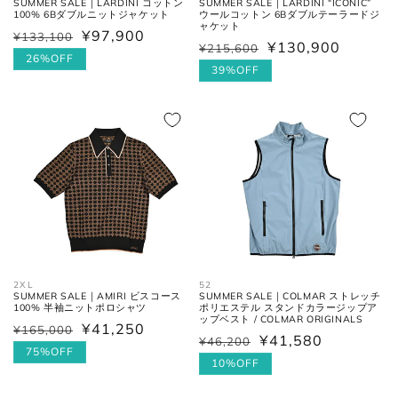
SUMMER SALE｜LARDINI コットン
SUMMER SALE｜LARDINI “ICONIC”
100% 6Bダブルニットジャケット
ウールコットン 6Bダブルテーラードジ
ャケット
¥97,900
股下の縫い目の交点から、内側の
¥133,100
通
セ
股下
¥130,900
¥215,600
通
セ
シームに沿った裾までの長さ。
常
ー
26%OFF
常
ー
39%OFF
価
ル
価
ル
太腿幅
股下の縫い目の交点から、5cm裾
格
価
格
価
(ワタリ
方向へ下がった位置の端と端を結
格
格
幅)
んだ長さ。
裾幅
裾の端と端を結んだ長さ。
ネクタイ
2XL
52
SUMMER SALE｜AMIRI ビスコース
SUMMER SALE｜COLMAR ストレッチ
100% 半袖ニットポロシャツ
ポリエステル スタンドカラージップア
ップベスト / COLMAR ORIGINALS
¥41,250
全長
大剣と小剣の先端を結んだ長さ。
¥165,000
通
セ
¥41,580
¥46,200
通
セ
常
ー
75%OFF
常
ー
10%OFF
価
ル
大剣幅
大剣の剣先幅。
価
ル
格
価