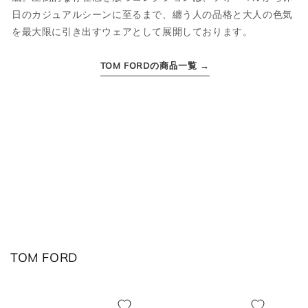
日のカジュアルシーンに至るまで、纏う人の品格と大人の色気
S
46
M
36
を最大限に引き出すウェアとして展開しております。
M
48
L
38
TOM FORDの商品一覧 →
L
50
XL
40
XL
52
2XL
42
2XL
54
3XL
44
ボトムス
TOM FORD
JPN
IT
US(inch)
UK
XS
44
29
34