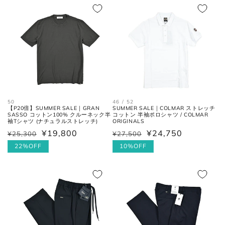
格
価
格
格
シューズ
アウトソールに沿って前後の先端
全長
を結んだ長さ。
50
46 / 52
一番張り出しているアウトソール
【P20倍】SUMMER SALE｜GRAN
SUMMER SALE｜COLMAR ストレッチ
最大幅
の最大幅。
SASSO コットン100% クルーネック半
コットン 半袖ポロシャツ / COLMAR
袖Tシャツ (ナチュラルストレッチ)
ORIGINALS
¥19,800
¥24,750
¥25,300
¥27,500
通
セ
通
セ
ヒール
ヒールの上端と下端を結んだ長
常
ー
22%OFF
常
ー
10%OFF
高さ
さ。
価
ル
価
ル
格
価
格
価
格
格