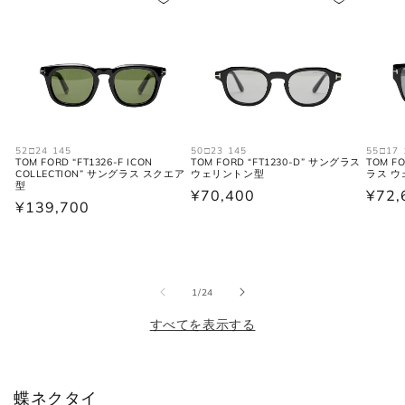
S
46
30
36
M
48
31-32
38
L
50
33
40
XL
52
34
42
52□24 145
50□23 145
55□17 
TOM FORD “FT1326-F ICON
TOM FORD “FT1230-D” サングラス
TOM FO
COLLECTION” サングラス スクエア
ウェリントン型
ラス 
2XL
54
35
44
型
通
¥70,400
通
¥72,
通
¥139,700
常
常
常
価
価
価
シャツ (ネックサイズ表記)
格
格
格
の
1
/
24
首回り
すべてを表示する
JPN
IT
UK
(cm)
XS
37
44
34
蝶ネクタイ