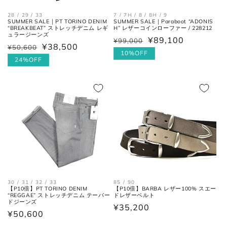
身幅
左右の脇下を結んだ長さ。
(胸囲)
28 / 29 / 33
7 / 7H / 8 / 8H / 9
SUMMER SALE｜PT TORINO DENIM
SUMMER SALE｜Paraboot “ADONIS
“BREAKBEAT” ストレッチデニム レギ
H” レザーコインローファー / 228212
ュラージーンズ
¥89,100
後ろ中心、首付け根の襟下より裾
¥99,000
通
セ
着丈
¥38,500
¥50,600
通
セ
までの長さ。
常
ー
10%OFF
常
ー
24%OFF
価
ル
価
ル
袖丈
肩の付け根から袖先までの長さ。
格
価
格
価
格
格
後ろ中心、首付け根の襟下より肩
裄丈
先を通った袖先までの長さ。
シャツ
85 / 90
30 / 31 / 32 / 33
【P10倍】BARBA レザー100% スエー
【P10倍】PT TORINO DENIM
ドレザーベルト
“REGGAE” ストレッチデニム テーパー
ドジーンズ
通
¥35,200
通
¥50,600
常
常