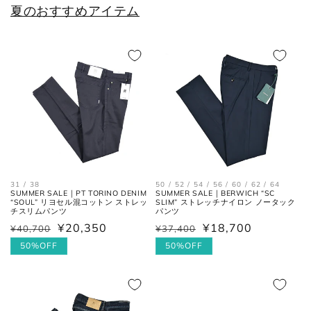
夏のおすすめアイテム
26cm
7
41
8
26.5cm
7.5
41.5
8.5
27cm
8
42
9
27.5cm
8.5
42.5
9.5
28cm
9
43
10
50 / 52 / 54 / 56 / 60 / 62 / 64
31 / 38
28.5cm
9.5
43.5
10.5
SUMMER SALE｜BERWICH “SC
SUMMER SALE｜PT TORINO DENIM
SLIM” ストレッチナイロン ノータック
“SOUL” リヨセル混コットン ストレッ
パンツ
チスリムパンツ
29cm
10
44
11
¥18,700
¥20,350
¥37,400
¥40,700
通
セ
通
セ
常
ー
50%OFF
常
ー
50%OFF
29.5cm
10.5
44.5
11.5
価
ル
価
ル
格
価
格
価
30cm
11
45
12
格
格