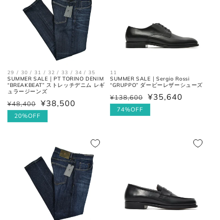
各サイズの測り方は以下をご参照くださ
い。
トップス
29 / 30 / 31 / 32 / 33 / 34 / 35
11
SUMMER SALE｜PT TORINO DENIM
SUMMER SALE｜Sergio Rossi
“BREAKBEAT” ストレッチデニム レギ
“GRUPPO” ダービーレザーシューズ
ュラージーンズ
¥35,640
¥138,600
通
セ
¥38,500
¥48,400
通
セ
常
ー
74%OFF
常
ー
20%OFF
価
ル
価
ル
格
価
格
価
格
格
肩と袖の縫い目、左右の肩先を結
肩幅
んだ長さ。