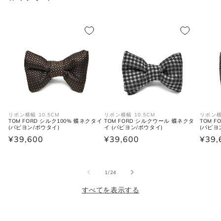
S
38
46
36
M
39-40
48
38
L
41-42
50
40
XL
43
52
42
2XL
44
54
44
リボン横幅 10.5CM
リボン横幅 10.5CM
リボン横
TOM FORD シルク100% 蝶ネクタイ
TOM FORD シルクウール 蝶ネクタ
TOM 
(パピヨン/ボウタイ)
イ (パピヨン/ボウタイ)
(パピヨ
シューズ
通
¥39,600
通
¥39,600
通
¥39,
常
常
常
価
価
価
の
1
/
24
格
格
格
JPN
UK
EU
US
すべてを表示する
25cm
6
40
7
25.5cm
6.5
40.5
7.5