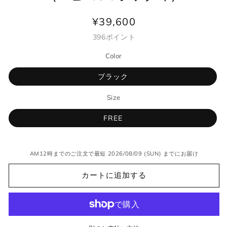
¥39,600
通
常
396
ポイント
価
Color
格
ブラック
Size
FREE
AM12時までのご注文で最短 2026/08/09 (SUN) までにお届け
カートに追加する