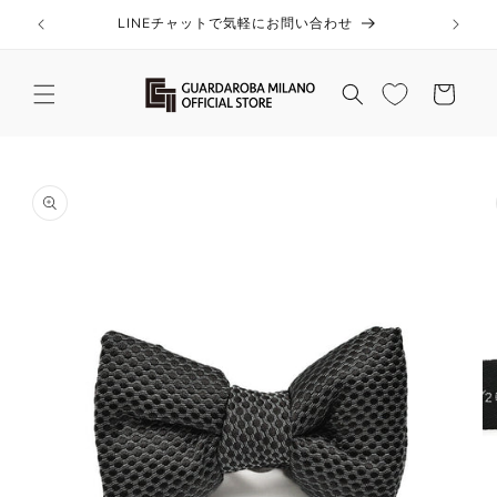
コンテ
ンツに
LINEチャットで気軽にお問い合わせ
進む
カ
ー
ト
商品情
報にス
キップ