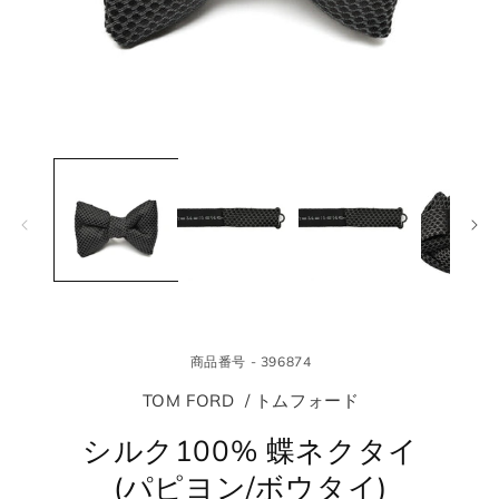
モ
モ
ー
ー
ダ
ダ
ル
ル
で
で
メ
メ
デ
デ
ィ
ィ
ア
ア
(1)
(2
を
を
商品番号 - 396874
開
開
く
く
TOM FORD / トムフォード
シルク100% 蝶ネクタイ
(パピヨン/ボウタイ)