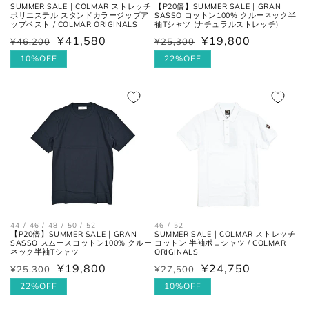
SUMMER SALE｜COLMAR ストレッチ
【P20倍】SUMMER SALE｜GRAN
ポリエステル スタンドカラージップア
SASSO コットン100% クルーネック半
ップベスト / COLMAR ORIGINALS
袖Tシャツ (ナチュラルストレッチ)
股下の縫い目の交点から、内側の
股下
¥41,580
¥19,800
¥46,200
¥25,300
通
セ
通
セ
シームに沿った裾までの長さ。
常
ー
10%OFF
常
ー
22%OFF
価
ル
価
ル
太腿幅
股下の縫い目の交点から、5cm裾
格
価
格
価
(ワタリ
方向へ下がった位置の端と端を結
幅)
んだ長さ。
格
格
裾幅
裾の端と端を結んだ長さ。
ネクタイ
44 / 46 / 48 / 50 / 52
46 / 52
【P20倍】SUMMER SALE｜GRAN
SUMMER SALE｜COLMAR ストレッチ
SASSO スムースコットン100% クルー
コットン 半袖ポロシャツ / COLMAR
ネック半袖Tシャツ
ORIGINALS
全長
大剣と小剣の先端を結んだ長さ。
¥19,800
¥24,750
¥25,300
¥27,500
通
セ
通
セ
常
ー
22%OFF
常
ー
10%OFF
大剣幅
大剣の剣先幅。
価
ル
価
ル