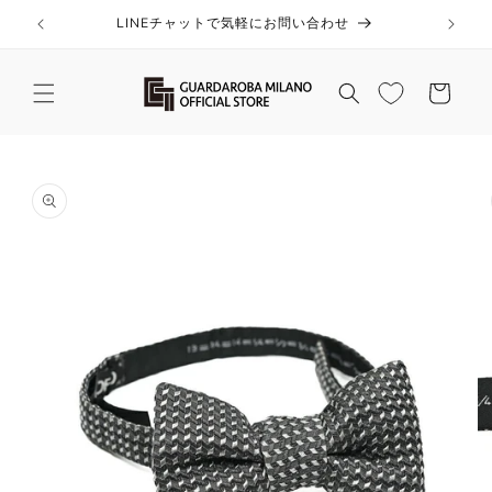
コンテ
ンツに
LINEチャットで気軽にお問い合わせ
進む
カ
ー
ト
商品情
報にス
キップ