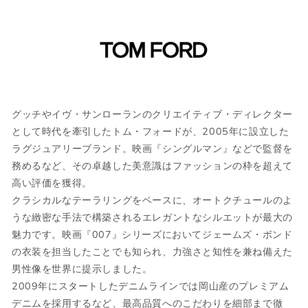
サイズガイド
当店では全商品手作業で実寸を計測してお
ります。
採寸には多少の誤差がある場合がございま
グッチやイヴ・サンローランのクリエイティブ・ディレクター
す。何卒ご了承ください。
として時代を牽引したトム・フォードが、2005年に設立した
ラグジュアリーブランド。映画『シングルマン』などで監督を
サイズについて気になる方は
こちら
からお
務めるなど、その卓越した美意識はファッションの枠を超えて
問い合わせくださいませ。
高い評価を獲得。
クラシカルなテーラリングをベースに、オートクチュールのよ
うな緻密な手法で構築されるエレガントなシルエットが最大の
ウェア
魅力です。映画『007』シリーズにおいてジェームズ・ボンド
の衣装を担当したことでも知られ、力強さと知性を兼ね備えた
男性像を世界に提示しました。
JPN
IT
US
UK
2009年にスタートしたデニムラインでは岡山産のプレミアム
デニムを採用するなど、最高品質へのこだわりを細部まで徹
XS
44
S
34