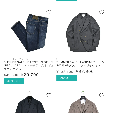
価
ル
価
ル
格
価
格
価
格
格
襟を平らに広げ、ボタンとホール
首周り
の中心までを結んだ長さ。
肩と袖の縫い目、左右の肩先を結
肩幅
んだ長さ。
30 / 31 / 32 / 35
S
SUMMER SALE｜PT TORINO DENIM
SUMMER SALE｜LARDINI コットン
一番くびれている箇所の左右を結
“REGULAR” ストレッチデニム レギュ
100% 6Bダブルニットジャケット
胴囲
ラージーンズ
んだ長さ。
¥97,900
¥133,100
通
セ
¥29,700
¥49,500
通
セ
常
ー
26%OFF
常
ー
40%OFF
肩幅の1/2cmを、袖丈の長さに足
価
ル
裄丈
価
ル
した数。
格
価
格
価
格
格
肩の付け根から袖先までの長さ。
(ボタンを外して腕を垂直に伸ば
袖丈
した時、手の甲が半分隠れるくら