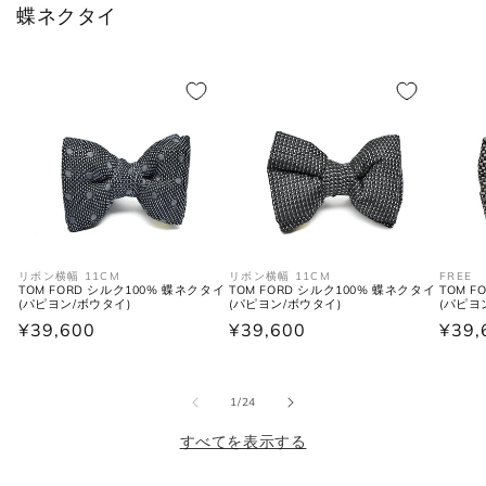
蝶ネクタイ
S
38
46
36
M
39-40
48
38
L
41-42
50
40
XL
43
52
42
2XL
44
54
44
リボン横幅 11CM
リボン横幅 11CM
FREE
TOM FORD シルク100% 蝶ネクタイ
TOM FORD シルク100% 蝶ネクタイ
TOM 
(パピヨン/ボウタイ)
(パピヨン/ボウタイ)
(パピヨ
シューズ
通
¥39,600
通
¥39,600
通
¥39,
常
常
常
価
価
価
JPN
UK
EU
US
の
1
/
24
格
格
格
すべてを表示する
25cm
6
40
7