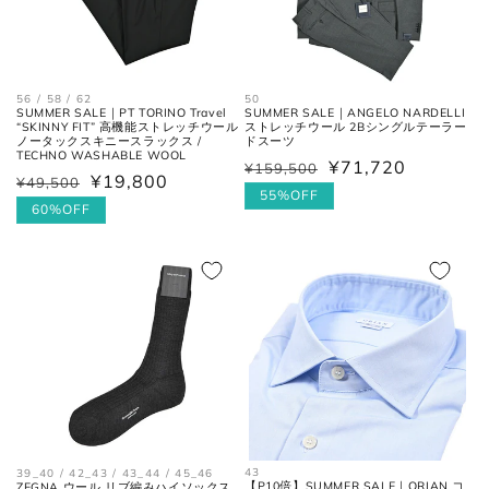
56 / 58 / 62
50
SUMMER SALE｜PT TORINO Travel
SUMMER SALE｜ANGELO NARDELLI
“SKINNY FIT” 高機能ストレッチウール
ストレッチウール 2Bシングルテーラー
お直しについては
こちら
のページでご確認
ノータックスキニースラックス /
ドスーツ
TECHNO WASHABLE WOOL
ください。
¥71,720
¥159,500
通
セ
¥19,800
¥49,500
通
セ
常
ー
55%OFF
常
ー
60%OFF
価
ル
価
ル
格
価
格
価
格
格
43
39_40 / 42_43 / 43_44 / 45_46
【P10倍】SUMMER SALE｜ORIAN コ
ZEGNA ウール リブ編みハイソックス