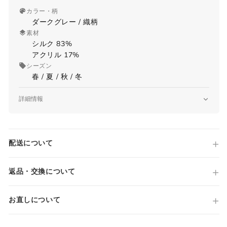
カラー・柄
ダークグレー / 織柄
素材
シルク 83%
アクリル 17%
シーズン
春 / 夏 / 秋 / 冬
詳細情報
品番
4TF32 4CH
原産国
配送について
Made in ITALY
国内参考価格
39,600円(税込)
返品・交換について
お直しについて