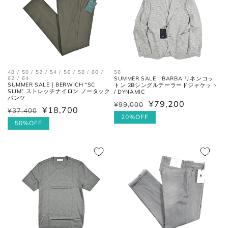
各サイズの測り方は以下をご参照くださ
い。
トップス
48 / 50 / 52 / 54 / 56 / 58 / 60 /
56
62 / 64
SUMMER SALE｜BARBA リネンコッ
SUMMER SALE｜BERWICH “SC
トン 2Bシングルテーラードジャケット
SLIM” ストレッチナイロン ノータック
/ DYNAMIC
パンツ
¥79,200
¥99,000
通
セ
¥18,700
¥37,400
通
セ
常
ー
20%OFF
常
ー
50%OFF
価
ル
価
ル
格
価
格
価
格
格
肩と袖の縫い目、左右の肩先を結
肩幅
んだ長さ。