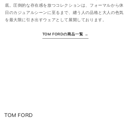
底。圧倒的な存在感を放つコレクションは、フォーマルから休
日のカジュアルシーンに至るまで、纏う人の品格と大人の色気
S
46
M
36
を最大限に引き出すウェアとして展開しております。
M
48
L
38
TOM FORDの商品一覧 →
L
50
XL
40
XL
52
2XL
42
2XL
54
3XL
44
ボトムス
JPN
IT
US(inch)
UK
TOM FORD
XS
44
29
34