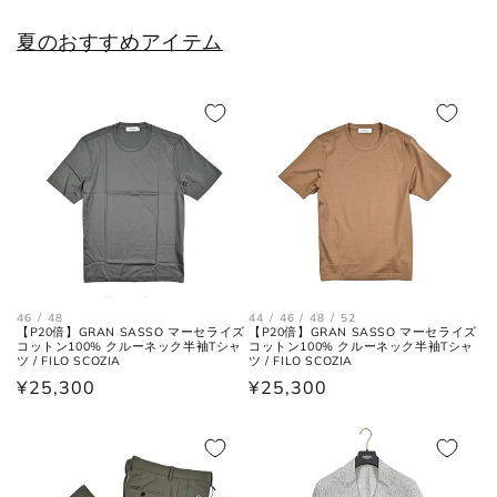
25.5cm
6.5
40.5
7.5
夏のおすすめアイテム
26cm
7
41
8
26.5cm
7.5
41.5
8.5
27cm
8
42
9
27.5cm
8.5
42.5
9.5
28cm
9
43
10
28.5cm
9.5
43.5
10.5
46 / 48
44 / 46 / 48 / 52
【P20倍】GRAN SASSO マーセライズ
【P20倍】GRAN SASSO マーセライズ
コットン100% クルーネック半袖Tシャ
コットン100% クルーネック半袖Tシャ
29cm
10
44
11
ツ / FILO SCOZIA
ツ / FILO SCOZIA
通
¥25,300
通
¥25,300
29.5cm
10.5
44.5
11.5
常
常
価
価
30cm
11
45
12
格
格