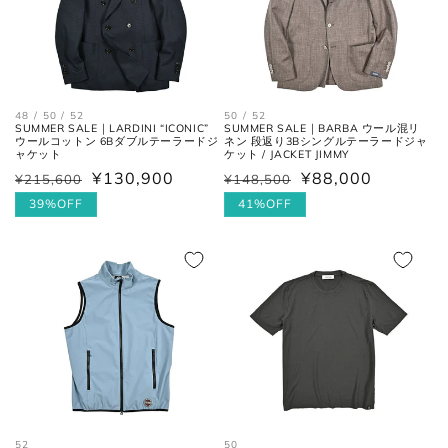
いが適正サイズの目安です。)
ボトムス
48 / 50 / 52
50 / 52
SUMMER SALE｜LARDINI “ICONIC”
SUMMER SALE｜BARBA ウール混リ
ウールコットン 6Bダブルテーラードジ
ネン 段返り3Bシングルテーラードジャ
ャケット
ケット / JACKET JIMMY
¥130,900
¥88,000
¥215,600
¥148,500
通
セ
通
セ
常
ー
39%OFF
常
ー
41%OFF
価
ル
価
ル
格
価
格
価
格
格
ウエス
平置きにし、自然なテンションを
ト
加え端と端を結んだ長さ×2。
フロントの上端から股下の縫い目
股上
の交点。
52
50