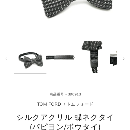
モ
モ
ー
ー
ダ
ダ
ル
ル
で
で
メ
メ
デ
デ
ィ
ィ
ア
ア
(1)
(2
を
を
商品番号 - 396913
開
開
く
く
TOM FORD / トムフォード
シルクアクリル 蝶ネクタイ
(パピヨン/ボウタイ)