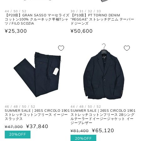
身幅
左右の脇下を結んだ長さ。
(胸囲)
44 / 50 / 52
30 / 31 / 32 / 33
【P20倍】GRAN SASSO マーセライズ
【P10倍】PT TORINO DENIM
コットン100% クルーネック半袖Tシャ
“REGGAE” ストレッチデニム テーパー
ツ / FILO SCOZIA
ドジーンズ
後ろ中心、首付け根の襟下より裾
着丈
通
¥25,300
通
¥50,600
までの長さ。
常
常
価
価
袖丈
肩の付け根から袖先までの長さ。
格
格
後ろ中心、首付け根の襟下より肩
裄丈
先を通った袖先までの長さ。
シャツ
46 / 48 / 50 / 52
44 / 48 / 50 / 52
SUMMER SALE｜26SS CIRCOLO 1901
SUMMER SALE｜26SS CIRCOLO 1901
ストレッチコットンフリース イージー
ストレッチコットンフリース 2Bシング
スラックス
ルテーラードイージージャケット イー
ジーブレザー
¥37,840
¥47,300
通
セ
¥65,120
¥81,400
通
セ
常
ー
20%OFF
常
ー
20%OFF