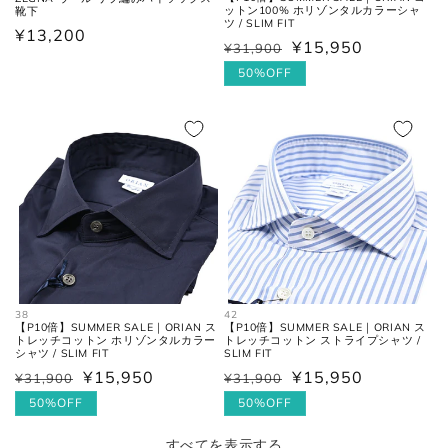
ットン100% ホリゾンタルカラーシャ
靴下
ツ / SLIM FIT
通
¥13,200
¥15,950
¥31,900
通
セ
常
常
ー
50%OFF
価
価
ル
格
格
価
格
38
42
【P10倍】SUMMER SALE｜ORIAN ス
【P10倍】SUMMER SALE｜ORIAN ス
トレッチコットン ホリゾンタルカラー
トレッチコットン ストライプシャツ /
シャツ / SLIM FIT
SLIM FIT
¥15,950
¥15,950
¥31,900
¥31,900
通
セ
通
セ
常
ー
50%OFF
常
ー
50%OFF
価
ル
価
ル
すべてを表示する