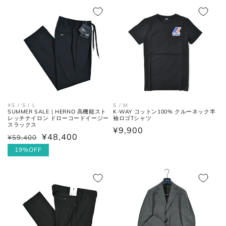
格
価
格
価
格
格
シューズ
アウトソールに沿って前後の先端
全長
を結んだ長さ。
XS / S / L
S / M
一番張り出しているアウトソール
最大幅
SUMMER SALE｜HERNO 高機能スト
K-WAY コットン100% クルーネック半
の最大幅。
レッチナイロン ドローコードイージー
袖ロゴTシャツ
スラックス
通
¥9,900
¥48,400
¥59,400
通
セ
常
ヒール
ヒールの上端と下端を結んだ長
常
ー
19%OFF
高さ
さ。
価
価
ル
格
格
価
格