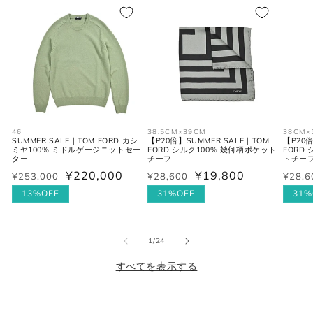
S
46
30
36
M
48
31-32
38
L
50
33
40
XL
52
34
42
46
38.5CM×39CM
38CM×
SUMMER SALE｜TOM FORD カシ
【P20倍】SUMMER SALE｜TOM
【P20倍
2XL
54
35
44
ミヤ100% ミドルゲージニットセー
FORD シルク100% 幾何柄ポケット
FORD
ター
チーフ
トチー
¥220,000
¥19,800
¥253,000
¥28,600
¥28,6
通
セ
通
セ
通
セ
常
ー
13%OFF
常
ー
31%OFF
常
ー
31%
シャツ (ネックサイズ表記)
価
ル
価
ル
価
ル
格
価
格
価
格
価
の
1
/
24
格
格
格
首回り
JPN
IT
UK
(cm)
すべてを表示する
XS
37
44
34