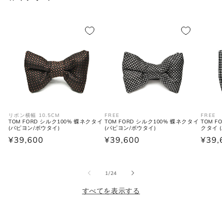
S
38
46
36
M
39-40
48
38
L
41-42
50
40
XL
43
52
42
2XL
44
54
44
リボン横幅 10.5CM
FREE
FREE
TOM FORD シルク100% 蝶ネクタイ
TOM FORD シルク100% 蝶ネクタイ
TOM 
(パピヨン/ボウタイ)
(パピヨン/ボウタイ)
クタイ 
通
¥39,600
通
¥39,600
通
¥39,
シューズ
常
常
常
価
価
価
の
1
/
24
格
格
格
JPN
UK
EU
US
すべてを表示する
25cm
6
40
7