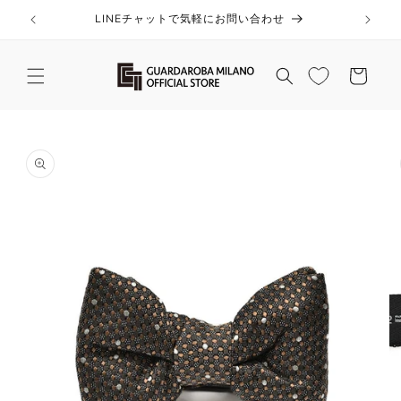
コンテ
ンツに
LINEチャットで気軽にお問い合わせ
進む
カ
ー
ト
商品情
報にス
キップ