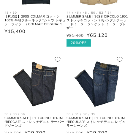
身幅
左右の脇下を結んだ長さ。
48 / 50
44 / 46 / 48 / 50 / 52 / 54
(胸囲)
【P10倍】26SS COLMAR コットン
SUMMER SALE｜26SS CIRCOLO 1901
100% 半袖クルーネックTシャツ レギュ
ストレッチコットン 2Bシングルテーラ
ラーフィット / COLMAR ORIGINALS
ードイージージャケット イージーブレ
ザー
後ろ中心、首付け根の襟下より裾
通
¥15,400
着丈
¥65,120
までの長さ。
¥81,400
通
セ
常
常
ー
20%OFF
価
価
ル
袖丈
肩の付け根から袖先までの長さ。
格
格
価
格
後ろ中心、首付け根の襟下より肩
裄丈
先を通った袖先までの長さ。
シャツ
30 / 33 / 36
30 / 31 / 32 / 35
SUMMER SALE｜PT TORINO DENIM
SUMMER SALE｜PT TORINO DENIM
“REGGAE” ストレッチデニム テーパー
“REGULAR” ストレッチデニム レギュ
ドジーンズ
ラージーンズ
¥29,700
¥29,700