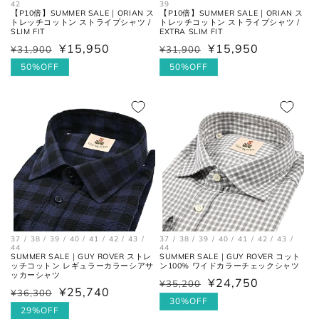
42
39
【P10倍】SUMMER SALE｜ORIAN ス
【P10倍】SUMMER SALE｜ORIAN ス
トレッチコットン ストライプシャツ /
トレッチコットン ストライプシャツ /
SLIM FIT
EXTRA SLIM FIT
¥15,950
¥15,950
¥31,900
¥31,900
通
セ
通
セ
常
ー
50%OFF
常
ー
50%OFF
価
ル
価
ル
格
価
格
価
格
格
37 / 38 / 39 / 40 / 41 / 42 / 43 /
37 / 38 / 39 / 40 / 41 / 42 / 43 /
44
44
SUMMER SALE｜GUY ROVER ストレ
SUMMER SALE｜GUY ROVER コット
ッチコットン レギュラーカラーシアサ
ン100% ワイドカラーチェックシャツ
ッカーシャツ
¥24,750
¥35,200
通
セ
¥25,740
¥36,300
通
セ
常
ー
30%OFF
常
ー
29%OFF