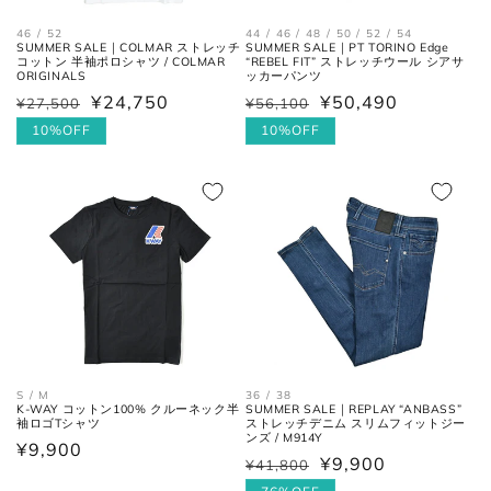
の交点。
46 / 52
44 / 46 / 48 / 50 / 52 / 54
SUMMER SALE｜COLMAR ストレッチ
SUMMER SALE｜PT TORINO Edge
コットン 半袖ポロシャツ / COLMAR
“REBEL FIT” ストレッチウール シアサ
股下の縫い目の交点から、内側の
股下
ORIGINALS
ッカーパンツ
シームに沿った裾までの長さ。
¥24,750
¥50,490
¥27,500
¥56,100
通
セ
通
セ
常
ー
10%OFF
常
ー
10%OFF
太腿幅
股下の縫い目の交点から、5cm裾
価
ル
価
ル
(ワタリ
方向へ下がった位置の端と端を結
格
価
格
価
幅)
んだ長さ。
格
格
裾幅
裾の端と端を結んだ長さ。
ネクタイ
36 / 38
S / M
SUMMER SALE｜REPLAY “ANBASS”
K-WAY コットン100% クルーネック半
ストレッチデニム スリムフィットジー
袖ロゴTシャツ
全長
大剣と小剣の先端を結んだ長さ。
ンズ / M914Y
通
¥9,900
¥9,900
¥41,800
通
セ
常
大剣幅
大剣の剣先幅。