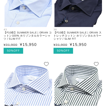
43
38
お直しについては
こちら
のページでご確認
【P10倍】SUMMER SALE｜ORIAN コ
【P10倍】SUMMER SALE｜ORIAN ス
ットン100% ホリゾンタルカラーシャ
トレッチコットン ホリゾンタルカラー
ください。
ツ / SLIM FIT
シャツ / SLIM FIT
¥15,950
¥15,950
¥31,900
¥31,900
通
セ
通
セ
常
ー
50%OFF
常
ー
50%OFF
価
ル
価
ル
格
価
格
価
格
格