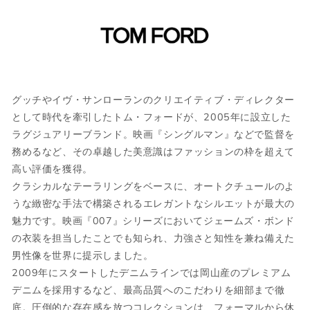
サイズガイド
当店では全商品手作業で実寸を計測してお
グッチやイヴ・サンローランのクリエイティブ・ディレクター
ります。
として時代を牽引したトム・フォードが、2005年に設立した
採寸には多少の誤差がある場合がございま
ラグジュアリーブランド。映画『シングルマン』などで監督を
す。何卒ご了承ください。
務めるなど、その卓越した美意識はファッションの枠を超えて
高い評価を獲得。
サイズについて気になる方は
こちら
からお
クラシカルなテーラリングをベースに、オートクチュールのよ
問い合わせくださいませ。
うな緻密な手法で構築されるエレガントなシルエットが最大の
魅力です。映画『007』シリーズにおいてジェームズ・ボンド
ウェア
の衣装を担当したことでも知られ、力強さと知性を兼ね備えた
男性像を世界に提示しました。
2009年にスタートしたデニムラインでは岡山産のプレミアム
JPN
IT
US
UK
デニムを採用するなど、最高品質へのこだわりを細部まで徹
底。圧倒的な存在感を放つコレクションは、フォーマルから休