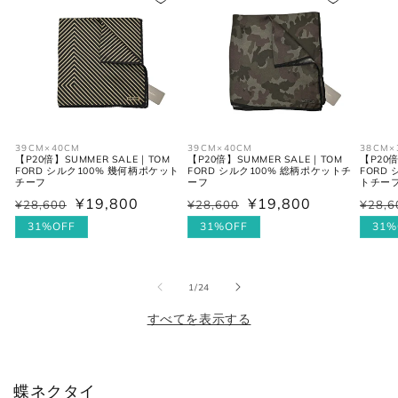
S
46
30
36
M
48
31-32
38
L
50
33
40
39CM×40CM
39CM×40CM
38CM×
XL
52
34
42
【P20倍】SUMMER SALE｜TOM
【P20倍】SUMMER SALE｜TOM
【P20倍
FORD シルク100% 幾何柄ポケット
FORD シルク100% 総柄ポケットチ
FORD
チーフ
ーフ
トチー
2XL
54
35
44
¥19,800
¥19,800
¥28,600
¥28,600
¥28,6
通
セ
通
セ
通
セ
常
ー
31%OFF
常
ー
31%OFF
常
ー
31%
価
ル
価
ル
価
ル
シャツ (ネックサイズ表記)
格
価
格
価
格
価
の
1
/
24
格
格
格
すべてを表示する
首回り
JPN
IT
UK
(cm)
蝶ネクタイ
XS
37
44
34