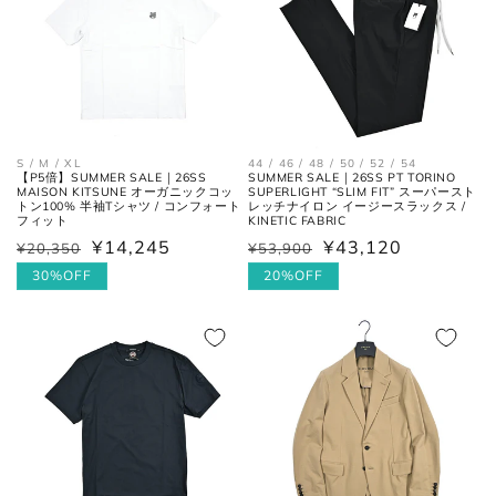
各サイズの測り方は以下をご参照くださ
い。
44 / 46 / 48 / 50 / 52 / 54
S / M / XL
トップス
SUMMER SALE｜26SS PT TORINO
【P5倍】SUMMER SALE｜26SS
SUPERLIGHT “SLIM FIT” スーパースト
MAISON KITSUNE オーガニックコッ
レッチナイロン イージースラックス /
トン100% 半袖Tシャツ / コンフォート
KINETIC FABRIC
フィット
¥43,120
¥14,245
¥53,900
¥20,350
通
セ
通
セ
常
ー
20%OFF
常
ー
30%OFF
価
ル
価
ル
格
価
格
価
格
格
肩と袖の縫い目、左右の肩先を結
肩幅
んだ長さ。