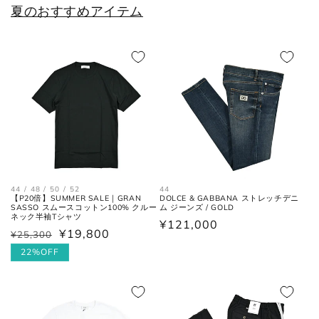
夏のおすすめアイテム
25.5cm
6.5
40.5
7.5
26cm
7
41
8
26.5cm
7.5
41.5
8.5
27cm
8
42
9
27.5cm
8.5
42.5
9.5
28cm
9
43
10
44 / 48 / 50 / 52
44
【P20倍】SUMMER SALE｜GRAN
DOLCE & GABBANA ストレッチデニ
28.5cm
9.5
43.5
10.5
SASSO スムースコットン100% クルー
ム ジーンズ / GOLD
ネック半袖Tシャツ
通
¥121,000
¥19,800
¥25,300
通
セ
29cm
10
44
11
常
常
ー
22%OFF
価
価
ル
29.5cm
10.5
44.5
11.5
格
格
価
30cm
11
45
12
格