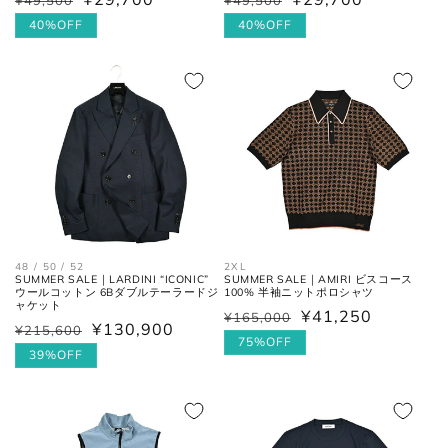
¥49,500
¥49,500
通
セ
通
セ
常
ー
40%OFF
常
ー
40%OFF
価
ル
価
ル
格
価
格
価
格
格
襟を平らに広げ、ボタンとホール
首周り
の中心までを結んだ長さ。
肩と袖の縫い目、左右の肩先を結
肩幅
んだ長さ。
48 / 50 / 52
2XL
一番くびれている箇所の左右を結
SUMMER SALE｜LARDINI “ICONIC”
SUMMER SALE｜AMIRI ビスコース
胴囲
んだ長さ。
ウールコットン 6Bダブルテーラードジ
100% 半袖ニットポロシャツ
ャケット
¥41,250
¥165,000
通
セ
¥130,900
¥215,600
通
セ
常
ー
75%OFF
肩幅の1/2cmを、袖丈の長さに足
常
ー
39%OFF
裄丈
した数。
価
ル
価
ル
格
価
格
価
格
肩の付け根から袖先までの長さ。
格
(ボタンを外して腕を垂直に伸ば