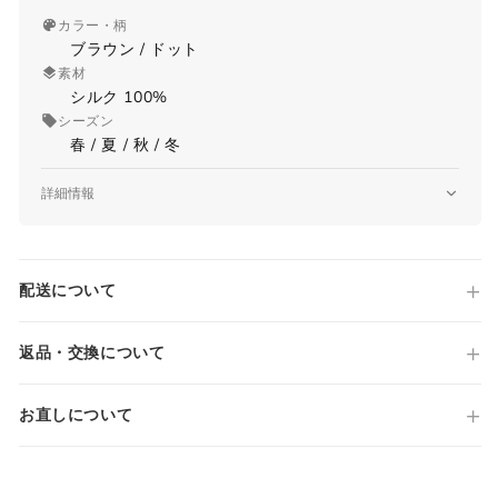
カラー・柄
ブラウン / ドット
素材
シルク 100%
シーズン
春 / 夏 / 秋 / 冬
詳細情報
品番
-
原産国
配送について
Made in ITALY
国内参考価格
39,600円(税込)
返品・交換について
お直しについて