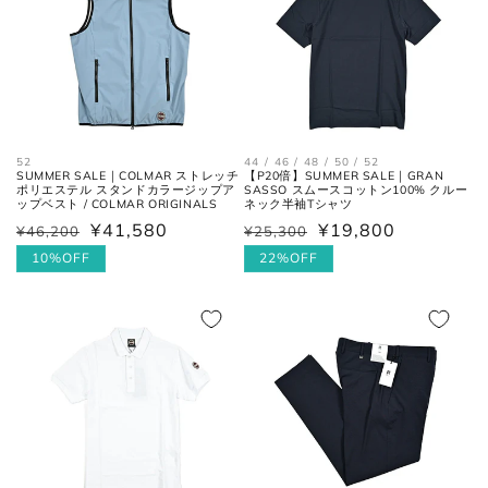
袖丈
した時、手の甲が半分隠れるくら
いが適正サイズの目安です。)
ボトムス
52
44 / 46 / 48 / 50 / 52
SUMMER SALE｜COLMAR ストレッチ
【P20倍】SUMMER SALE｜GRAN
ポリエステル スタンドカラージップア
SASSO スムースコットン100% クルー
ップベスト / COLMAR ORIGINALS
ネック半袖Tシャツ
¥41,580
¥19,800
¥46,200
¥25,300
通
セ
通
セ
常
ー
10%OFF
常
ー
22%OFF
価
ル
価
ル
格
価
格
価
格
格
ウエス
平置きにし、自然なテンションを
ト
加え端と端を結んだ長さ×2。
フロントの上端から股下の縫い目
股上