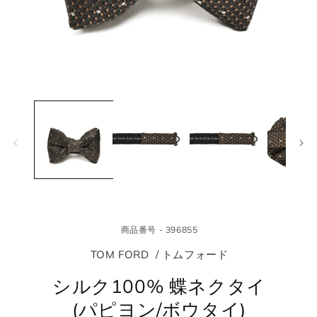
モ
モ
ー
ー
ダ
ダ
ル
ル
で
で
メ
メ
デ
デ
ィ
ィ
ア
ア
(1)
(2
を
を
商品番号 - 396855
開
開
く
く
TOM FORD / トムフォード
シルク100% 蝶ネクタイ
(パピヨン/ボウタイ)