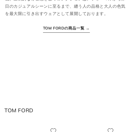
XS
44
S
34
日のカジュアルシーンに至るまで、纏う人の品格と大人の色気
を最大限に引き出すウェアとして展開しております。
S
46
M
36
TOM FORDの商品一覧 →
M
48
L
38
L
50
XL
40
XL
52
2XL
42
2XL
54
3XL
44
ボトムス
TOM FORD
JPN
IT
US(inch)
UK
XS
44
29
34