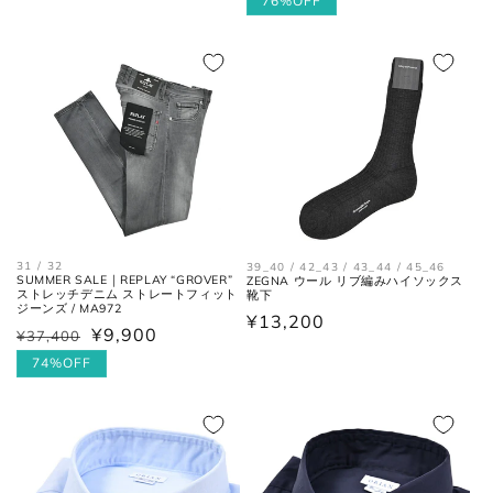
常
ー
76%OFF
価
価
ル
格
格
価
格
シューズ
アウトソールに沿って前後の先端
全長
を結んだ長さ。
一番張り出しているアウトソール
最大幅
31 / 32
39_40 / 42_43 / 43_44 / 45_46
の最大幅。
SUMMER SALE｜REPLAY “GROVER”
ZEGNA ウール リブ編みハイソックス
ストレッチデニム ストレートフィット
靴下
ジーンズ / MA972
通
¥13,200
ヒール
ヒールの上端と下端を結んだ長
¥9,900
¥37,400
通
セ
常
高さ
さ。
常
ー
74%OFF
価
価
ル
格
格
価
格