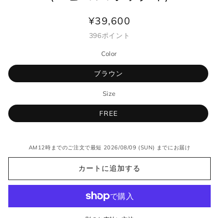
¥39,600
通
常
396
ポイント
価
Color
格
ブラウン
Size
FREE
AM12時までのご注文で最短 2026/08/09 (SUN) までにお届け
カートに追加する