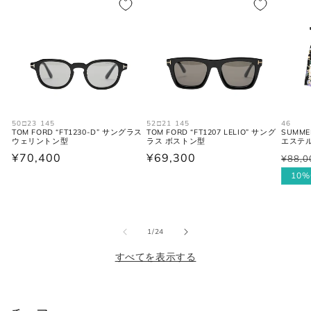
S
46
30
36
M
48
31-32
38
L
50
33
40
XL
52
34
42
50□23 145
52□21 145
46
TOM FORD “FT1230-D” サングラス
TOM FORD “FT1207 LELIO” サング
SUMME
ウェリントン型
ラス ボストン型
エステル
2XL
54
35
44
通
¥70,400
通
¥69,300
¥88,0
通
セ
常
常
常
ー
10%
価
価
価
ル
格
格
シャツ (ネックサイズ表記)
格
価
格
の
1
/
24
すべてを表示する
首回り
JPN
IT
UK
(cm)
XS
37
44
34