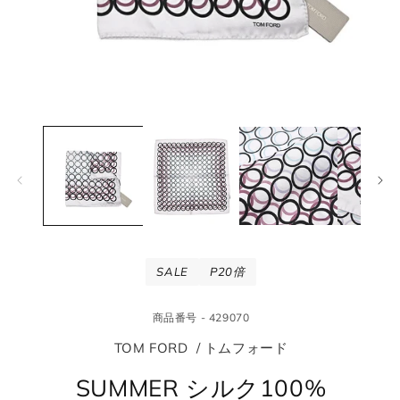
モ
モ
ー
ー
ダ
ダ
ル
ル
で
で
メ
メ
デ
デ
ィ
ィ
ア
ア
(1)
(2
SALE
P20倍
を
を
開
開
く
く
商品番号 - 429070
TOM FORD / トムフォード
SUMMER シルク100%