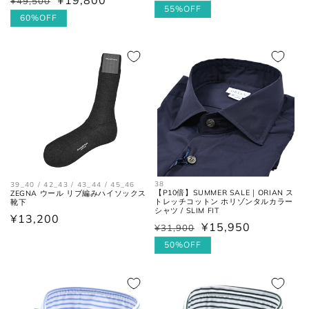
¥49,500
通
セ
常
ー
55%OFF
常
ー
60%OFF
価
ル
価
ル
格
価
格
価
シューズ
格
格
アウトソールに沿って前後の先端
全長
を結んだ長さ。
一番張り出しているアウトソール
最大幅
の最大幅。
38
39_40 / 42_43 / 43_44 / 45_46
【P10倍】SUMMER SALE｜ORIAN ス
ZEGNA ウール リブ編みハイソックス
トレッチコットン ホリゾンタルカラー
靴下
ヒール
ヒールの上端と下端を結んだ長
シャツ / SLIM FIT
通
¥13,200
高さ
さ。
¥15,950
¥31,900
通
セ
常
常
ー
50%OFF
価
価
ル
格
格
価
格