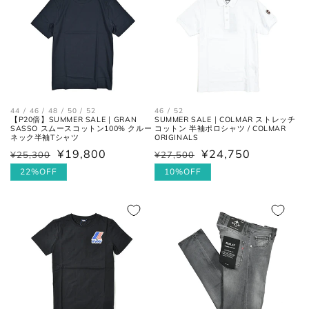
袖丈
した時、手の甲が半分隠れるくら
いが適正サイズの目安です。)
ボトムス
44 / 46 / 48 / 50 / 52
46 / 52
【P20倍】SUMMER SALE｜GRAN
SUMMER SALE｜COLMAR ストレッチ
SASSO スムースコットン100% クルー
コットン 半袖ポロシャツ / COLMAR
ネック半袖Tシャツ
ORIGINALS
¥19,800
¥24,750
¥25,300
¥27,500
通
セ
通
セ
常
ー
22%OFF
常
ー
10%OFF
価
ル
価
ル
格
価
格
価
格
格
ウエス
平置きにし、自然なテンションを
ト
加え端と端を結んだ長さ×2。
フロントの上端から股下の縫い目
股上