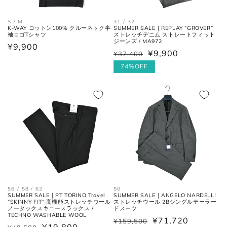
の交点。
31 / 32
S / M
SUMMER SALE｜REPLAY “GROVER”
K-WAY コットン100% クルーネック半
股下の縫い目の交点から、内側の
ストレッチデニム ストレートフィット
袖ロゴTシャツ
股下
シームに沿った裾までの長さ。
ジーンズ / MA972
通
¥9,900
¥9,900
¥37,400
通
セ
常
常
ー
74%OFF
太腿幅
股下の縫い目の交点から、5cm裾
価
(ワタリ
方向へ下がった位置の端と端を結
価
ル
格
幅)
んだ長さ。
格
価
格
裾幅
裾の端と端を結んだ長さ。
ネクタイ
56 / 58 / 62
50
SUMMER SALE｜PT TORINO Travel
SUMMER SALE｜ANGELO NARDELLI
全長
大剣と小剣の先端を結んだ長さ。
“SKINNY FIT” 高機能ストレッチウール
ストレッチウール 2Bシングルテーラー
ノータックスキニースラックス /
ドスーツ
TECHNO WASHABLE WOOL
¥71,720
¥159,500
通
セ
大剣幅
大剣の剣先幅。
¥19,800