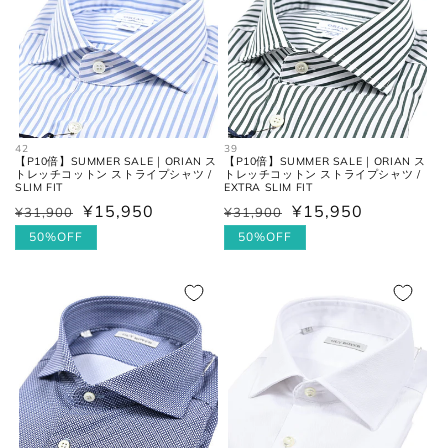
お直しについては
こちら
のページでご確認
42
39
ください。
【P10倍】SUMMER SALE｜ORIAN ス
【P10倍】SUMMER SALE｜ORIAN ス
トレッチコットン ストライプシャツ /
トレッチコットン ストライプシャツ /
SLIM FIT
EXTRA SLIM FIT
¥15,950
¥15,950
¥31,900
¥31,900
通
セ
通
セ
常
ー
50%OFF
常
ー
50%OFF
価
ル
価
ル
格
価
格
価
格
格