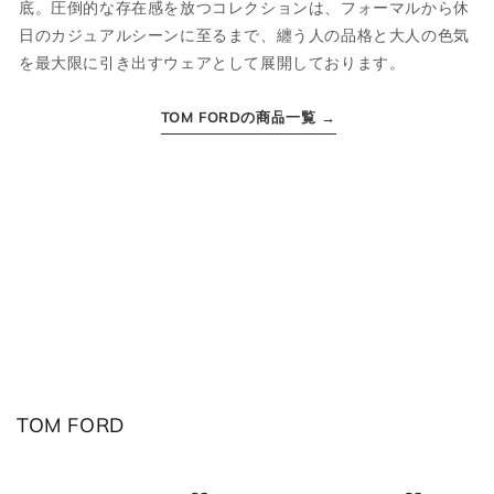
底。圧倒的な存在感を放つコレクションは、フォーマルから休
XS
44
S
34
日のカジュアルシーンに至るまで、纏う人の品格と大人の色気
を最大限に引き出すウェアとして展開しております。
S
46
M
36
M
48
L
38
TOM FORDの商品一覧 →
L
50
XL
40
XL
52
2XL
42
2XL
54
3XL
44
ボトムス
TOM FORD
JPN
IT
US(inch)
UK
XS
44
29
34