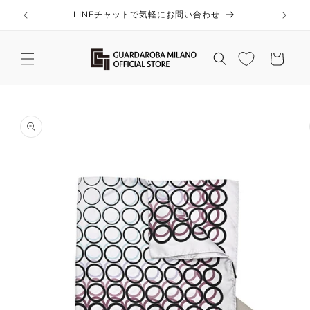
コンテ
ンツに
LINEチャットで気軽にお問い合わせ
進む
カ
ー
ト
商品情
報にス
キップ