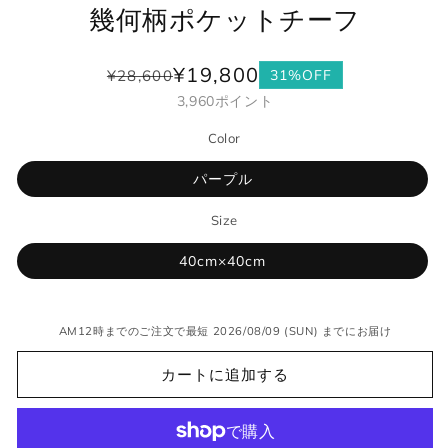
幾何柄ポケットチーフ
¥19,800
¥28,600
31%OFF
通
セ
3,960
ポイント
常
ー
価
ル
Color
格
価
格
パープル
Size
40cm×40cm
AM12時までのご注文で最短 2026/08/09 (SUN) までにお届け
カートに追加する