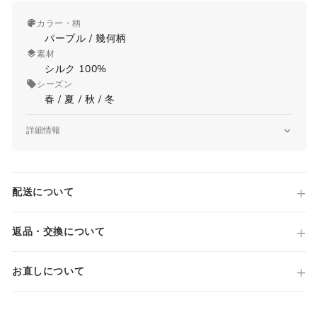
カラー・柄
パープル / 幾何柄
素材
シルク 100%
シーズン
春 / 夏 / 秋 / 冬
詳細情報
品番
8TF105 TF312
原産国
配送について
Made in ITALY
国内参考価格
28,600円(税込)
返品・交換について
お直しについて