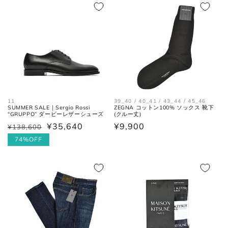
格
価
格
価
格
格
各サイズの測り方は以下をご参照くださ
い。
トップス
11
39_40 / 40_41 / 43_44 / 45_46
SUMMER SALE｜Sergio Rossi
ZEGNA コットン100% ソックス 靴下
“GRUPPO” ダービーレザーシューズ
(クルー丈)
¥35,640
通
¥9,900
¥138,600
通
セ
常
常
ー
74%OFF
価
価
ル
格
格
価
格
肩と袖の縫い目、左右の肩先を結
肩幅
んだ長さ。