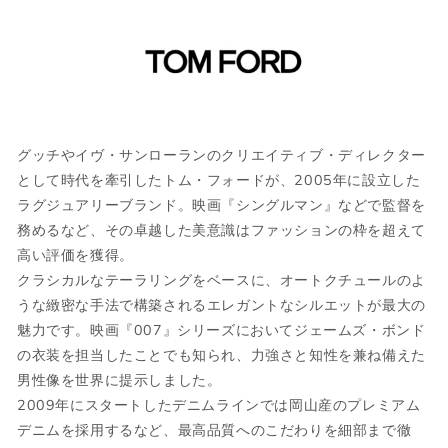
サイズガイド
当店では全商品手作業で実寸を計測してお
グッチやイヴ・サンローランのクリエイティブ・ディレクター
ります。
として時代を牽引したトム・フォードが、2005年に設立した
採寸には多少の誤差がある場合がございま
ラグジュアリーブランド。映画『シングルマン』などで監督を
す。何卒ご了承ください。
務めるなど、その卓越した美意識はファッションの枠を超えて
サイズについて気になる方は
こちら
からお
高い評価を獲得。
問い合わせくださいませ。
クラシカルなテーラリングをベースに、オートクチュールのよ
うな緻密な手法で構築されるエレガントなシルエットが最大の
魅力です。映画『007』シリーズにおいてジェームズ・ボンド
ウェア
の衣装を担当したことでも知られ、力強さと知性を兼ね備えた
男性像を世界に提示しました。
2009年にスタートしたデニムラインでは岡山産のプレミアム
JPN
IT
US
UK
デニムを採用するなど、最高品質へのこだわりを細部まで徹