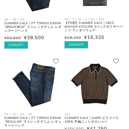
身幅
左右の脇下を結んだ長さ。
(胸囲)
XS / S / M / L / XL / 2XL
28 / 29 / 33
【P5倍】SUMMER SALE｜26SS
SUMMER SALE｜PT TORINO DENIM
MAISON KITSUNE 3パックボクサーパ
“BREAKBEAT” ストレッチデニム レギ
後ろ中心、首付け根の襟下より裾
ンツ アンダーウェア
ュラージーンズ
着丈
までの長さ。
¥16,335
¥38,500
¥18,150
¥50,600
通
セ
通
セ
常
ー
10%OFF
常
ー
24%OFF
袖丈
肩の付け根から袖先までの長さ。
価
ル
価
ル
格
価
格
価
後ろ中心、首付け根の襟下より肩
格
格
裄丈
先を通った袖先までの長さ。
シャツ
30 / 31 / 32 / 35
2XL
SUMMER SALE｜PT TORINO DENIM
SUMMER SALE｜AMIRI ビスコース
“REGULAR” ストレッチデニム レギュ
100% 半袖ニットポロシャツ
ラージーンズ
¥41,250
¥165,000