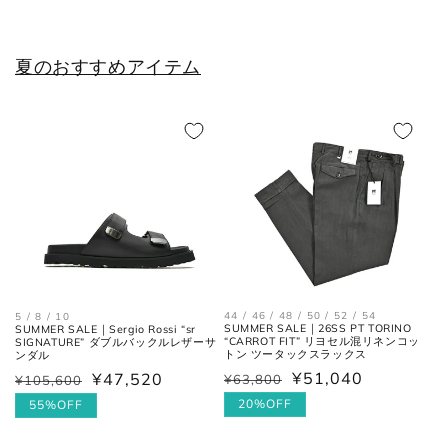
25.5cm
6.5
40.5
7.5
夏のおすすめアイテム
26cm
7
41
8
26.5cm
7.5
41.5
8.5
27cm
8
42
9
27.5cm
8.5
42.5
9.5
28cm
9
43
10
28.5cm
9.5
43.5
10.5
44 / 46 / 48 / 50 / 52 / 54
5 / 8 / 10
SUMMER SALE｜26SS PT TORINO
SUMMER SALE｜Sergio Rossi “sr
29cm
10
44
11
“CARROT FIT” リヨセル混リネンコッ
SIGNATURE” ダブルバックルレザーサ
トン ツータックスラックス
ンダル
¥51,040
¥47,520
29.5cm
10.5
44.5
11.5
¥63,800
¥105,600
通
セ
通
セ
常
ー
20%OFF
常
ー
55%OFF
30cm
11
45
12
価
ル
価
ル