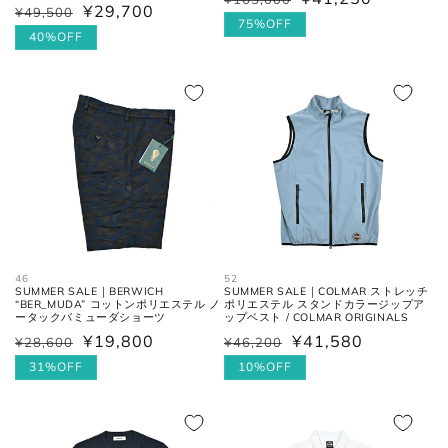
通
セ
¥29,700
¥49,500
通
セ
常
ー
75%OFF
常
ー
40%OFF
価
ル
価
ル
格
価
格
価
格
格
襟を平らに広げ、ボタンとホール
首周り
の中心までを結んだ長さ。
肩と袖の縫い目、左右の肩先を結
肩幅
んだ長さ。
一番くびれている箇所の左右を結
46
52
胴囲
SUMMER SALE｜BERWICH
SUMMER SALE｜COLMAR ストレッチ
んだ長さ。
“BER_MUDA” コットンポリエステル ノ
ポリエステル スタンドカラージップア
ータックバミューダショーツ
ップベスト / COLMAR ORIGINALS
¥19,800
¥41,580
¥28,600
¥46,200
通
セ
通
セ
肩幅の1/2cmを、袖丈の長さに足
裄丈
した数。
常
ー
31%OFF
常
ー
10%OFF
価
ル
価
ル
格
価
格
価
肩の付け根から袖先までの長さ。
(ボタンを外して腕を垂直に伸ば
格
格