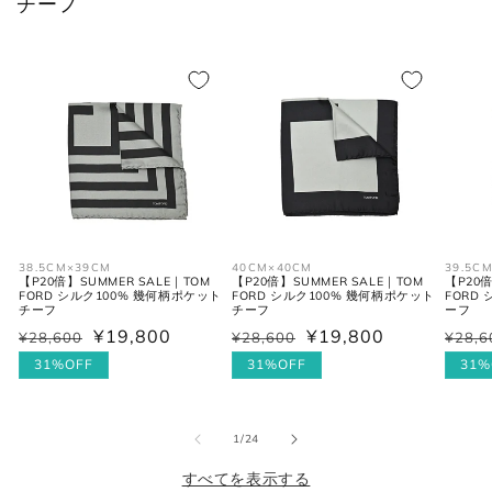
チーフ
S
38
46
36
M
39-40
48
38
L
41-42
50
40
XL
43
52
42
2XL
44
54
44
38.5CM×39CM
40CM×40CM
39.5C
【P20倍】SUMMER SALE｜TOM
【P20倍】SUMMER SALE｜TOM
【P20倍
FORD シルク100% 幾何柄ポケット
FORD シルク100% 幾何柄ポケット
FORD
チーフ
チーフ
ーフ
シューズ
¥19,800
¥19,800
¥28,600
¥28,600
¥28,6
通
セ
通
セ
通
セ
常
ー
31%OFF
常
ー
31%OFF
常
ー
31%
価
ル
価
ル
価
ル
JPN
UK
EU
US
格
価
格
価
格
価
の
1
/
24
格
格
格
25cm
6
40
7
すべてを表示する