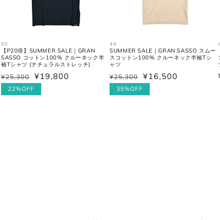
50
44
【P20倍】SUMMER SALE｜GRAN
SUMMER SALE｜GRAN SASSO スムー
SASSO コットン100% クルーネック半
スコットン100% クルーネック半袖Tシ
袖Tシャツ (ナチュラルストレッチ)
ャツ
¥19,800
¥16,500
¥25,300
¥25,300
通
セ
通
セ
肩と袖の縫い目、左右
肩幅
常
ー
22%OFF
常
ー
35%OFF
さ。
価
ル
価
ル
格
価
格
価
身幅
左右の脇下を結んだ長
格
格
(胸囲)
後ろ中心、首付け根の
着丈
さ。
袖丈
肩の付け根から袖先ま