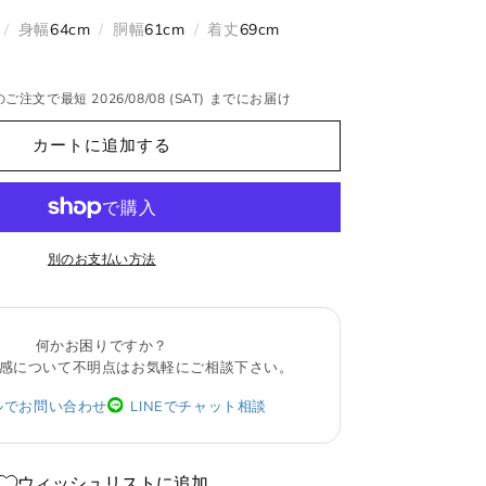
れ
売
ウェア
て
り
/
身幅
64cm
/
胴幅
61cm
/
着丈
69cm
い
切
る
れ
か
て
販
い
売
る
JPN
IT
US
ご注文で最短 2026/08/08 (SAT) までにお届け
で
か
き
販
ま
売
カートに追加する
XS
44
S
せ
で
ん
き
ま
S
46
M
せ
ん
M
48
L
別のお支払い方法
L
50
XL
何かお困りですか？
XL
52
2XL
感について不明点はお気軽にご相談下さい。
2XL
54
3XL
ルでお問い合わせ
LINEでチャット相談
ウィッシュリストに追加