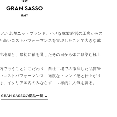
シューズ
JPN
UK
EU
立された老舗ニットブランド。小さな家族経営の工房からス
25cm
6
40
と高いコストパフォーマンスを実現したことで大きな成
25.5cm
6.5
40.
生地感と、最初に袖を通したその日から体に馴染む極上
26cm
7
41
内で行うことにこだわり、自社工場での徹底した品質管
26.5cm
7.5
41.
いコストパフォーマンス、適度なトレンド感と仕上がり
は、イタリア国内のみならず、世界的に人気を誇る。
27cm
8
42
27.5cm
8.5
42.
GRAN SASSOの商品一覧 →
28cm
9
43