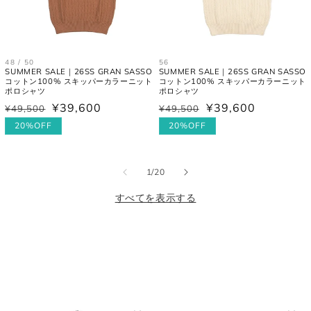
48 / 50
56
SUMMER SALE｜26SS GRAN SASSO
SUMMER SALE｜26SS GRAN SASSO
コットン100% スキッパーカラーニット
コットン100% スキッパーカラーニット
ポロシャツ
ポロシャツ
¥39,600
¥39,600
¥49,500
¥49,500
通
セ
通
セ
常
ー
20%OFF
常
ー
20%OFF
価
ル
価
ル
格
価
格
価
の
1
/
20
格
格
すべてを表示する