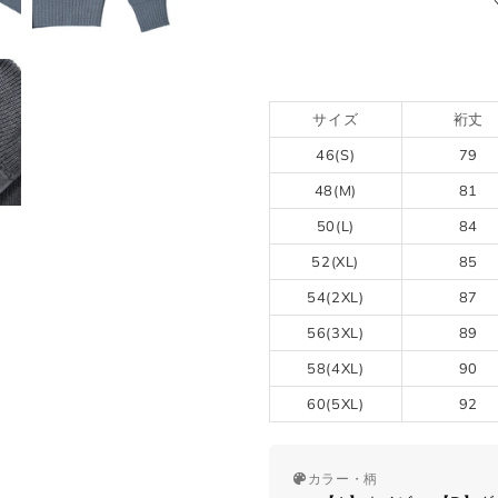
サイズ
裄丈
46(S)
79
48(M)
81
50(L)
84
52(XL)
85
54(2XL)
87
56(3XL)
89
58(4XL)
90
60(5XL)
92
カラー・柄