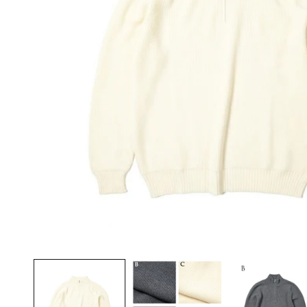
モ
ー
ダ
ル
で