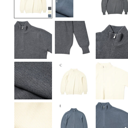
メ
デ
ィ
ア
(1)
を
開
く