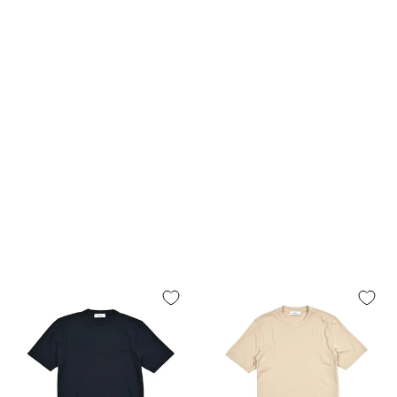
28.5cm
9.5
43.
29cm
10
44
29.5cm
10.5
44.
30cm
11
45
各サイズの測り方は以下をご
トップス