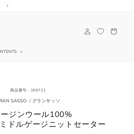
公式アプリでショッピング
ロ
カ
グ
ー
イ
ト
ン
NTENTS
商品番号 - 399721
RAN SASSO / グランサッソ
ージンウール100%
ミドルゲージニットセーター