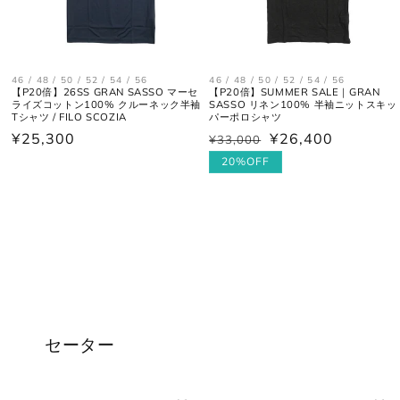
46 / 48 / 50 / 52 / 54 / 56
46 / 48 / 50 / 52 / 54 / 56
【P20倍】26SS GRAN SASSO マーセ
【P20倍】SUMMER SALE｜GRAN
ライズコットン100% クルーネック半袖
SASSO リネン100% 半袖ニットスキッ
Tシャツ / FILO SCOZIA
パーポロシャツ
通
¥25,300
¥26,400
¥33,000
通
セ
常
常
ー
20%OFF
価
価
ル
格
格
価
格
セーター