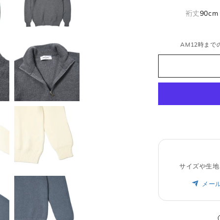
裄丈
90cm
AM12時までの
サイズや生地
メー