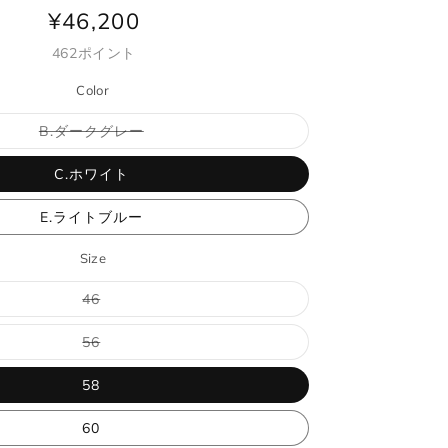
¥46,200
通
常
462
ポイント
価
Color
格
バ
B.ダークグレー
リ
エ
ー
C.ホワイト
シ
サイズガイド
ョ
ン
E.ライトブルー
は
売
り
Size
切
当店では全商品手作業で実寸を計測し
れ
バ
て
46
採寸には多少の誤差がある場合がござ
リ
い
承ください。
エ
る
ー
か
バ
56
シ
販
リ
サイズについて気になる方は
こちら
か
ョ
売
エ
ン
で
ー
58
ださいませ。
は
き
シ
売
ま
ョ
り
せ
ン
60
切
ん
は