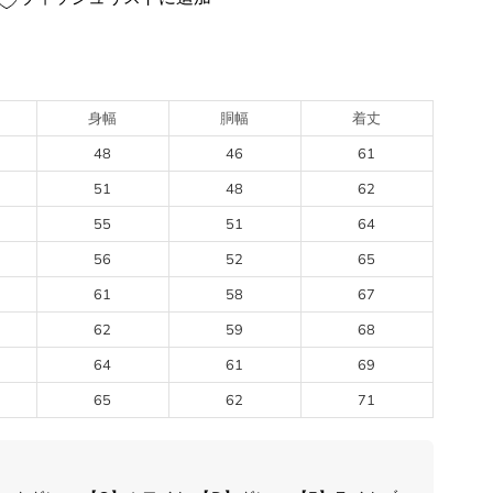
ボトムス
JPN
IT
US(in
身幅
胴幅
着丈
XS
44
29
48
46
61
51
48
62
S
46
30
55
51
64
M
48
31-3
56
52
65
61
58
67
L
50
33
62
59
68
XL
52
34
64
61
69
65
62
71
2XL
54
35