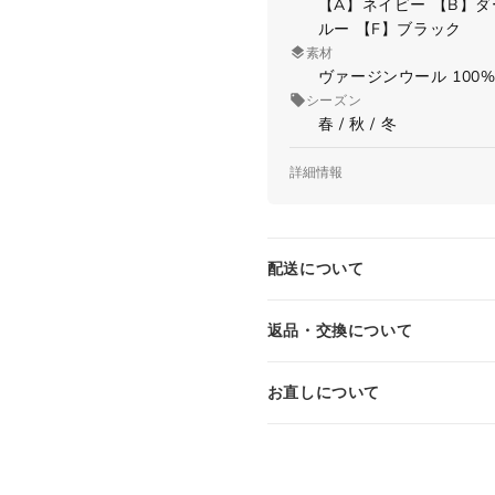
【A】ネイビー 【B】ダ
ルー 【F】ブラック
素材
ヴァージンウール 100
シーズン
春 / 秋 / 冬
詳細情報
品番
24132/2601
原産国
配送について
Made in ITALY
仕様
長袖
返品・交換について
ミドルゲージ
ハイネック
お直しについて
ハーフジップ
襟/袖/裾 リブ
ラグランスリーブ
国内参考価格