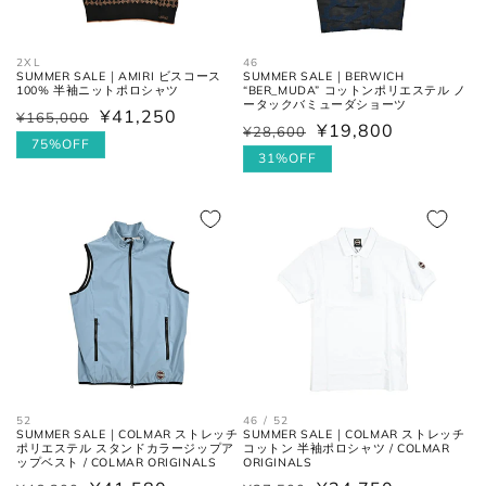
全長
大剣と小剣の先端を結んだ長さ。
2XL
46
大剣幅
大剣の剣先幅。
SUMMER SALE｜AMIRI ビスコース
SUMMER SALE｜BERWICH
100% 半袖ニットポロシャツ
“BER_MUDA” コットンポリエステル ノ
ータックバミューダショーツ
¥41,250
¥165,000
通
セ
¥19,800
¥28,600
通
セ
常
ー
75%OFF
シューズ
常
ー
31%OFF
価
ル
価
ル
格
価
格
価
格
格
アウトソールに沿って前後の先端
全長
を結んだ長さ。
一番張り出しているアウトソール
最大幅
の最大幅。
ヒール
ヒールの上端と下端を結んだ長
高さ
さ。
52
46 / 52
SUMMER SALE｜COLMAR ストレッチ
SUMMER SALE｜COLMAR ストレッチ
ポリエステル スタンドカラージップア
コットン 半袖ポロシャツ / COLMAR
ップベスト / COLMAR ORIGINALS
ORIGINALS