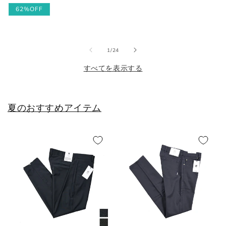
常
常
常
ー
62%OFF
価
価
25cm
6
40
7
価
ル
格
格
格
価
25.5cm
6.5
40.5
7.5
格
の
1
/
24
26cm
7
41
8
すべてを表示する
26.5cm
7.5
41.5
8.5
夏のおすすめアイテム
27cm
8
42
9
27.5cm
8.5
42.5
9.5
28cm
9
43
10
28.5cm
9.5
43.5
10.5
29cm
10
44
11
29.5cm
10.5
44.5
11.5