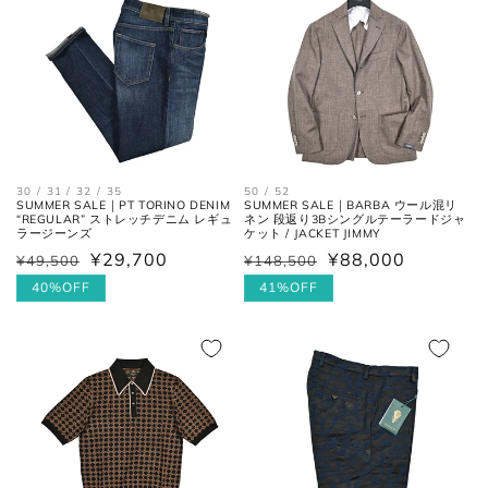
ト
加え端と端を結んだ長さ×2。
格
フロントの上端から股下の縫い目
股上
の交点。
股下の縫い目の交点から、内側の
股下
シームに沿った裾までの長さ。
30 / 31 / 32 / 35
50 / 52
SUMMER SALE｜PT TORINO DENIM
SUMMER SALE｜BARBA ウール混リ
太腿幅
股下の縫い目の交点から、5cm裾
“REGULAR” ストレッチデニム レギュ
ネン 段返り3Bシングルテーラードジャ
ラージーンズ
ケット / JACKET JIMMY
(ワタリ
方向へ下がった位置の端と端を結
¥29,700
¥88,000
¥49,500
¥148,500
幅)
んだ長さ。
通
セ
通
セ
常
ー
40%OFF
常
ー
41%OFF
価
ル
価
ル
裾幅
裾の端と端を結んだ長さ。
格
価
格
価
格
格
ネクタイ