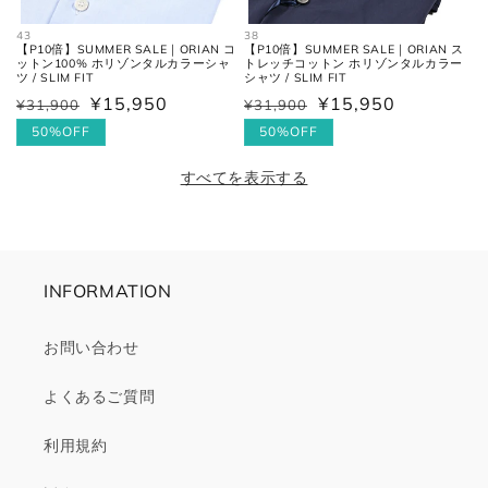
43
38
【P10倍】SUMMER SALE｜ORIAN コ
【P10倍】SUMMER SALE｜ORIAN ス
ットン100% ホリゾンタルカラーシャ
トレッチコットン ホリゾンタルカラー
ツ / SLIM FIT
シャツ / SLIM FIT
¥15,950
¥15,950
¥31,900
¥31,900
通
セ
通
セ
常
ー
50%OFF
常
ー
50%OFF
価
ル
価
ル
すべてを表示する
格
価
格
価
格
格
INFORMATION
お問い合わせ
よくあるご質問
利用規約