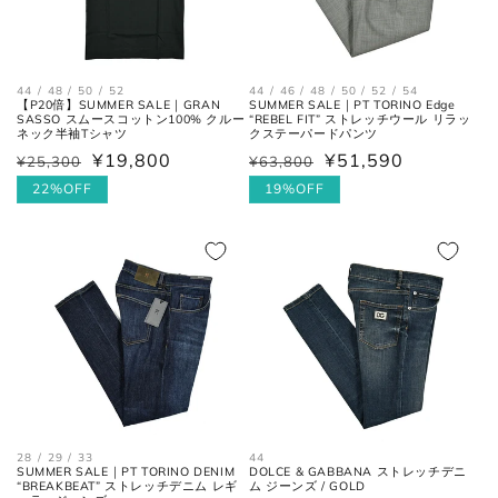
44 / 48 / 50 / 52
44 / 46 / 48 / 50 / 52 / 54
【P20倍】SUMMER SALE｜GRAN
SUMMER SALE｜PT TORINO Edge
SASSO スムースコットン100% クルー
“REBEL FIT” ストレッチウール リラッ
ネック半袖Tシャツ
クステーパードパンツ
¥19,800
¥51,590
¥25,300
¥63,800
通
セ
通
セ
常
ー
22%OFF
常
ー
19%OFF
襟を平らに広げ、ボタンとホール
価
ル
価
ル
首周り
の中心までを結んだ長さ。
格
価
格
価
格
格
肩と袖の縫い目、左右の肩先を結
肩幅
んだ長さ。
一番くびれている箇所の左右を結
胴囲
んだ長さ。
肩幅の1/2cmを、袖丈の長さに足
44
28 / 29 / 33
裄丈
DOLCE & GABBANA ストレッチデニ
SUMMER SALE｜PT TORINO DENIM
した数。
ム ジーンズ / GOLD
“BREAKBEAT” ストレッチデニム レギ