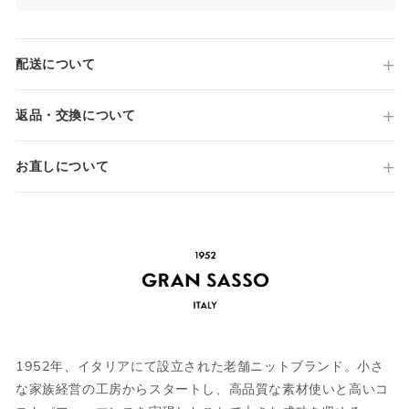
品番
55157/14290
原産国
配送について
Made in ITALY
仕様
サイズガイド
長袖
返品・交換について
ハイゲージ
タートルネック
お直しについて
襟/袖/裾 リブ
当店では全商品手作業で実寸を計測してお
国内参考価格
ります。
46,200円(税込)
採寸には多少の誤差がある場合がございま
す。何卒ご了承ください。
サイズについて気になる方は
こちら
からお
問い合わせくださいませ。
1952年、イタリアにて設立された老舗ニットブランド。小さ
ウェア
な家族経営の工房からスタートし、高品質な素材使いと高いコ