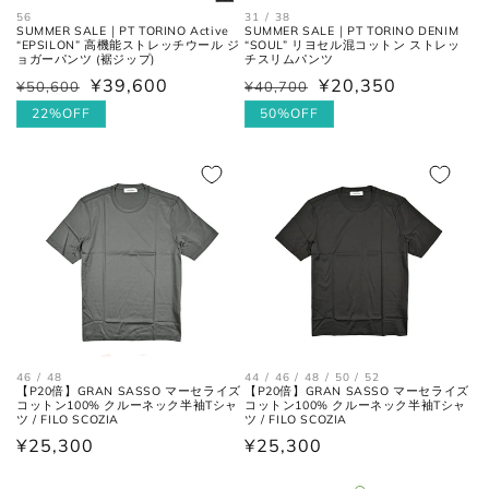
56
31 / 38
SUMMER SALE｜PT TORINO Active
SUMMER SALE｜PT TORINO DENIM
“EPSILON” 高機能ストレッチウール ジ
“SOUL” リヨセル混コットン ストレッ
30cm
11
45
12
ョガーパンツ (裾ジップ)
チスリムパンツ
¥39,600
¥20,350
¥50,600
¥40,700
通
セ
通
セ
常
ー
22%OFF
常
ー
50%OFF
価
ル
価
ル
各サイズの測り方は以下をご参照くださ
い。
格
価
格
価
格
格
トップス
46 / 48
44 / 46 / 48 / 50 / 52
【P20倍】GRAN SASSO マーセライズ
【P20倍】GRAN SASSO マーセライズ
コットン100% クルーネック半袖Tシャ
コットン100% クルーネック半袖Tシャ
ツ / FILO SCOZIA
ツ / FILO SCOZIA
通
¥25,300
通
¥25,300
常
常