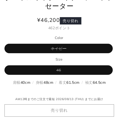
セーター
¥46,200
通
売り切れ
常
462
ポイント
価
Color
格
バ
ネイビー
リ
エ
ー
Size
シ
ョ
バ
46
ン
リ
は
エ
売
ー
り
肩幅
40cm
/
身幅
48cm
/
着丈
61.5cm
/
袖丈
64.5cm
シ
切
ョ
れ
ン
て
は
い
売
AM12時までのご注文で最短 2026/08/13 (THU) までにお届け
る
り
か
切
販
売り切れ
れ
売
て
で
い