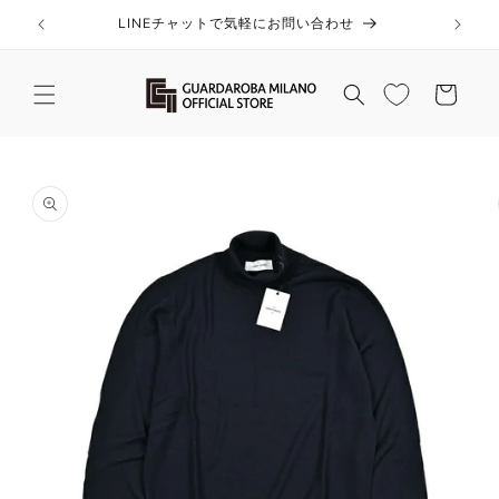
コンテ
ンツに
LINEチャットで気軽にお問い合わせ
進む
カ
ー
ト
商品情
報にス
キップ