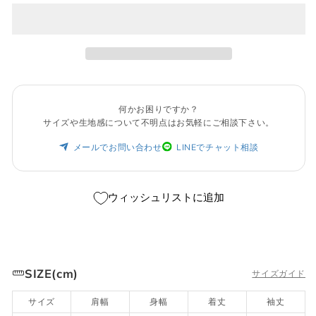
き
る
ま
か
せ
販
ん
売
で
き
ま
せ
ん
何かお困りですか？
サイズや生地感について不明点はお気軽にご相談下さい。
メールでお問い合わせ
LINEでチャット相談
ウィッシュリストに追加
SIZE(cm)
サイズガイド
サイズ
肩幅
身幅
着丈
袖丈