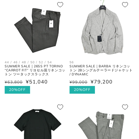
価
価
肩と袖の縫い目、左右の肩先を結
肩幅
格
格
んだ長さ。
身幅
左右の脇下を結んだ長さ。
(胸囲)
後ろ中心、首付け根の襟下より裾
着丈
までの長さ。
44 / 46 / 48 / 50 / 52 / 54
56
SUMMER SALE｜26SS PT TORINO
SUMMER SALE｜BARBA リネンコッ
“CARROT FIT” リヨセル混リネンコッ
トン 2Bシングルテーラードジャケット
袖丈
肩の付け根から袖先までの長さ。
トン ツータックスラックス
/ DYNAMIC
¥51,040
¥79,200
¥63,800
¥99,000
通
セ
通
セ
常
ー
20%OFF
常
ー
20%OFF
後ろ中心、首付け根の襟下より肩
裄丈
先を通った袖先までの長さ。
価
ル
価
ル
格
価
格
価
格
格
シャツ