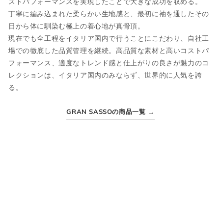
ストパフォーマンスを実現したことで大きな成功を収める。
丁寧に編み込まれた柔らかい生地感と、最初に袖を通したその
JPN
IT
US
UK
日から体に馴染む極上の着心地が真骨頂。
現在でも全工程をイタリア国内で行うことにこだわり、自社工
XS
44
S
34
場での徹底した品質管理を継続。高品質な素材と高いコストパ
S
46
M
36
フォーマンス、適度なトレンド感と仕上がりの良さが魅力のコ
レクションは、イタリア国内のみならず、世界的に人気を誇
M
48
L
38
る。
L
50
XL
40
GRAN SASSOの商品一覧 →
XL
52
2XL
42
2XL
54
3XL
44
ボトムス