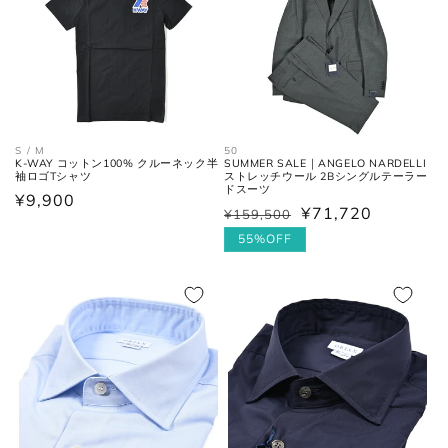
50
S / M
SUMMER SALE｜ANGELO NARDELLI
K-WAY コットン100% クルーネック半
ストレッチウール 2Bシングルテーラー
袖ロゴTシャツ
ドスーツ
通
¥9,900
¥71,720
¥159,500
通
セ
常
常
ー
55%OFF
価
価
ル
格
格
価
格