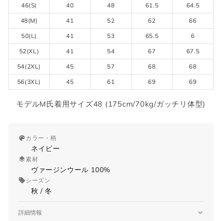
46(S)
40
48
61.5
64.5
48(M)
41
52
62
66
50(L)
41
53
65.5
6
52(XL)
41
54
67
67.5
54(2XL)
45
57
68
68
56(3XL)
45
61
69
69
モデルM氏着用サイズ48 (175cm/70kg/ガッチリ体型)
カラー・柄
ネイビー
素材
ヴァージンウール 100%
シーズン
秋 / 冬
詳細情報