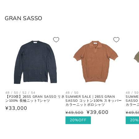
JPN
IT
US(inch)
UK
GRAN SASSO
XS
44
29
34
S
46
30
36
M
48
31-32
38
L
50
33
40
XL
52
34
42
2XL
54
35
44
48 / 50 / 52 / 54
48 / 50
48 / 50
【P20倍】26SS GRAN SASSO リネ
SUMMER SALE｜26SS GRAN
SUMME
ン100% 長袖ニットTシャツ
SASSO コットン100% スキッパー
SASS
カラーニットポロシャツ
カラー
通
¥33,000
¥39,600
¥49,500
¥49,5
通
セ
通
セ
シャツ (ネックサイズ表記)
常
常
ー
20%OFF
常
ー
20%
価
価
ル
価
ル
格
格
価
格
価
首回り