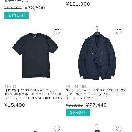
ュラージーンズ
通
¥121,000
¥38,500
¥50,600
通
セ
常
肩の付け根から袖先までの長さ。
常
ー
24%OFF
(ボタンを外して腕を垂直に伸ば
価
袖丈
価
ル
した時、手の甲が半分隠れるくら
格
いが適正サイズの目安です。)
格
価
格
ボトムス
48 / 50
44 / 46 / 50
【P10倍】26SS COLMAR コットン
SUMMER SALE｜26SS CIRCOLO 1901
100% 半袖クルーネックTシャツ レギュ
リネン混コットン 6Bダブルテーラード
ラーフィット / COLMAR ORIGINALS
イージージャケット
通
¥15,400
¥77,440
¥96,800
通
セ
常
常
ー
20%OFF
価
価
ル
格
ウエス
平置きにし、自然なテンションを
格
価