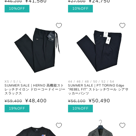
¥41,580
¥24,750
¥46,200
¥27,500
通
セ
通
セ
常
ー
10%OFF
常
ー
10%OFF
価
ル
価
ル
格
価
格
価
格
格
お直しについては
こちら
のページでご確認
ください。
XS / S / L
44 / 46 / 48 / 50 / 52 / 54
SUMMER SALE｜HERNO 高機能スト
SUMMER SALE｜PT TORINO Edge
レッチナイロン ドローコードイージー
“REBEL FIT” ストレッチウール シアサ
スラックス
ッカーパンツ
¥48,400
¥50,490
¥59,400
¥56,100
通
セ
通
セ
常
ー
19%OFF
常
ー
10%OFF
価
ル
価
ル
格
価
格
価
格
格