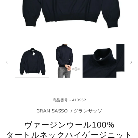
モ
モ
ー
ー
ダ
ダ
ル
ル
で
で
メ
メ
デ
デ
ィ
ィ
ア
ア
(1)
(2
を
を
商品番号 - 413952
開
開
く
く
GRAN SASSO / グランサッソ
ヴァージンウール100%
タートルネックハイゲージニット