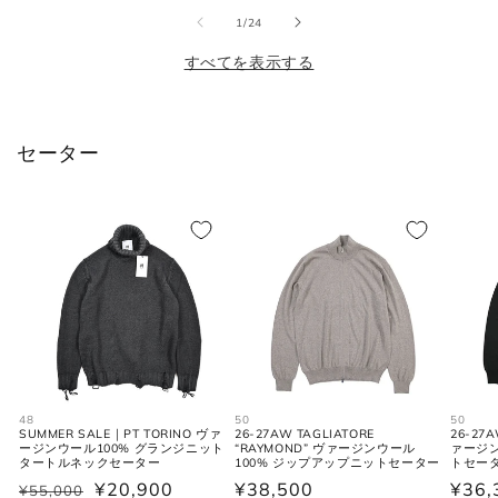
JPN
IT
UK
格
格
(cm)
の
1
/
24
すべてを表示する
XS
37
44
34
S
38
46
36
セーター
M
39-40
48
38
L
41-42
50
40
XL
43
52
42
2XL
44
54
44
シューズ
48
50
50
SUMMER SALE｜PT TORINO ヴァ
26-27AW TAGLIATORE
26-27A
ージンウール100% グランジニット
“RAYMOND” ヴァージンウール
ァージン
タートルネックセーター
100% ジップアップニットセーター
トセー
¥20,900
通
¥38,500
通
¥36,
¥55,000
JPN
UK
EU
US
通
セ