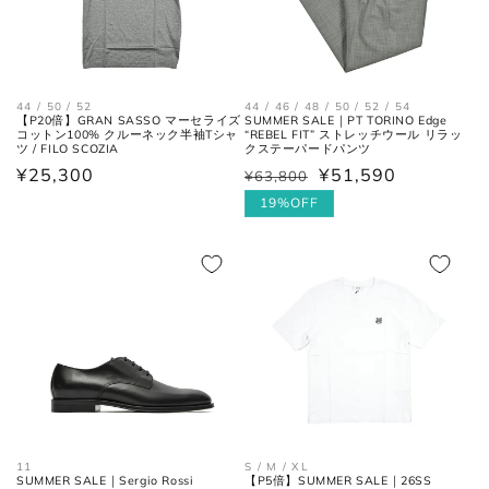
44 / 50 / 52
44 / 46 / 48 / 50 / 52 / 54
【P20倍】GRAN SASSO マーセライズ
SUMMER SALE｜PT TORINO Edge
コットン100% クルーネック半袖Tシャ
“REBEL FIT” ストレッチウール リラッ
ツ / FILO SCOZIA
クステーパードパンツ
肩と袖の縫い目、左右の肩先を結
通
¥25,300
¥51,590
¥63,800
通
セ
肩幅
んだ長さ。
常
常
ー
19%OFF
価
価
ル
格
身幅
格
価
左右の脇下を結んだ長さ。
(胸囲)
格
後ろ中心、首付け根の襟下より裾
着丈
までの長さ。
袖丈
肩の付け根から袖先までの長さ。
11
S / M / XL
後ろ中心、首付け根の襟下より肩
裄丈
SUMMER SALE｜Sergio Rossi
【P5倍】SUMMER SALE｜26SS