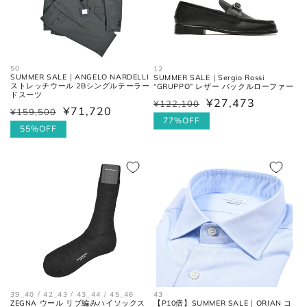
50
12
SUMMER SALE｜ANGELO NARDELLI
SUMMER SALE｜Sergio Rossi
ストレッチウール 2Bシングルテーラー
“GRUPPO” レザー バックルローファー
ドスーツ
¥27,473
¥122,100
通
セ
¥71,720
¥159,500
通
セ
常
ー
77%OFF
常
ー
55%OFF
価
ル
価
ル
格
価
格
価
格
格
43
39_40 / 42_43 / 43_44 / 45_46
【P10倍】SUMMER SALE｜ORIAN コ
ZEGNA ウール リブ編みハイソックス