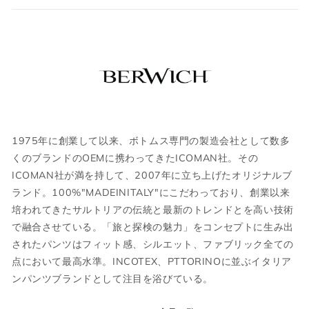
サイズについて気になる方は
こちら
からお
コインポケット
問い合わせくださいませ。
裾 シングル仕上げ
国内参考価格
37,400円(税込)
ウェア
JPN
IT
US
UK
1975年に創業して以来、ボトムス専門の製造会社として数多
XS
44
S
34
くのブランドのOEMに携わってきたICOMAN社。その
ICOMAN社が満を持して、2007年に立ち上げたオリジナルブ
S
46
M
36
ランド。100%"MADEINITALY"にこだわっており、創業以来
培われてきたサルトリアの伝統と最新のトレンドとを高い技術
M
48
L
38
で融合させている。「旅と探検の魅力」をコンセプトに生み出
されたパンツはフィット感、シルエット、ファブリック全ての
L
50
XL
40
点において最高水準。INCOTEX、PTTORINOに並ぶイタリア
XL
52
2XL
42
ンパンツブランドとして注目を浴びている。
2XL
54
3XL
44