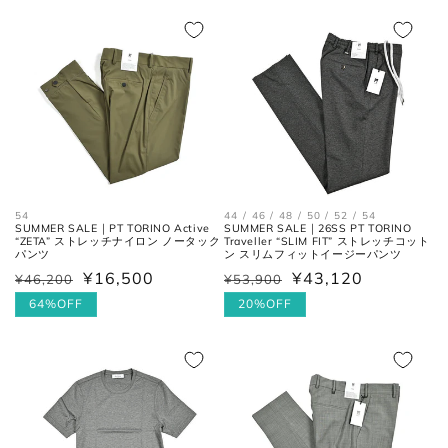
28cm
9
43
10
28.5cm
9.5
43.5
10.5
29cm
10
44
11
29.5cm
10.5
44.5
11.5
30cm
11
45
12
44 / 46 / 48 / 50 / 52 / 54
54
SUMMER SALE｜26SS PT TORINO
SUMMER SALE｜PT TORINO Active
Traveller “SLIM FIT” ストレッチコット
“ZETA” ストレッチナイロン ノータック
ン スリムフィットイージーパンツ
パンツ
各サイズの測り方は以下をご参照くださ
¥43,120
¥16,500
¥53,900
¥46,200
通
セ
通
セ
い。
常
ー
20%OFF
常
ー
64%OFF
価
ル
価
ル
格
価
格
価
トップス
格
格