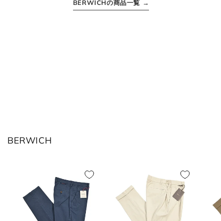
BERWICHの商品一覧 →
ボトムス
JPN
IT
US(inch)
UK
XS
44
29
34
S
46
30
36
BERWICH
M
48
31-32
38
L
50
33
40
XL
52
34
42
2XL
54
35
44