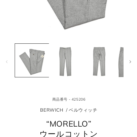
モ
モ
ー
ー
ダ
ダ
ル
ル
で
で
メ
メ
デ
デ
ィ
ィ
ア
ア
(1)
(2
を
を
商品番号 - 425206
開
開
く
く
BERWICH / ベルウィッチ
“MORELLO”
ウールコットン