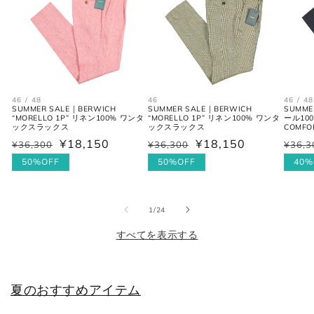
シューズ
JPN
UK
EU
US
46 / 48
46
46 / 48
SUMMER SALE｜BERWICH
SUMMER SALE｜BERWICH
SUMME
“MORELLO 1P” リネン100% ワンタ
“MORELLO 1P” リネン100% ワンタ
ール10
25cm
6
40
7
ックスラックス
ックスラックス
COMFOR
¥18,150
¥18,150
¥36,300
¥36,300
¥36,3
通
セ
通
セ
通
セ
25.5cm
6.5
40.5
7.5
常
ー
50%OFF
常
ー
50%OFF
常
ー
40%
価
ル
価
ル
価
ル
26cm
7
41
8
格
価
格
価
格
価
の
1
/
24
格
格
格
26.5cm
7.5
41.5
8.5
すべてを表示する
27cm
8
42
9
27.5cm
8.5
42.5
9.5
夏のおすすめアイテム