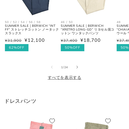
シャツ (ネックサイズ表記)
50 / 52 / 54 / 56 / 58
46 / 50
48
SUMMER SALE｜BERWICH “INT
SUMMER SALE｜BERWICH
SUMME
FF” ストレッチコットン ノータック
“XRETRO LONG-GD” リヨセル混コ
“CHIA
スラックス
ットン ワンタックパンツ
ウール
首回り
¥12,100
¥18,700
¥31,900
¥37,400
¥37,4
通
セ
通
セ
通
セ
JPN
IT
UK
(cm)
常
ー
62%OFF
常
ー
50%OFF
常
ー
50%
価
ル
価
ル
価
ル
XS
37
44
34
格
価
格
価
格
価
の
1
/
24
格
格
格
S
38
46
36
すべてを表示する
M
39-40
48
38
L
41-42
50
40
ドレスパンツ
XL
43
52
42
2XL
44
54
44