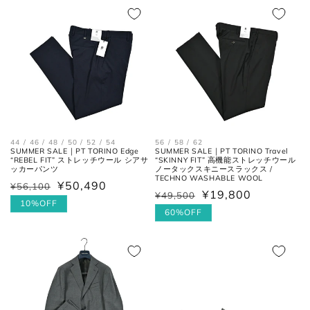
の最大幅。
格
価
格
価
格
格
ヒール
ヒールの上端と下端を結んだ長
高さ
さ。
44 / 46 / 48 / 50 / 52 / 54
56 / 58 / 62
SUMMER SALE｜PT TORINO Edge
SUMMER SALE｜PT TORINO Travel
“REBEL FIT” ストレッチウール シアサ
“SKINNY FIT” 高機能ストレッチウール
ッカーパンツ
ノータックスキニースラックス /
TECHNO WASHABLE WOOL
¥50,490
¥56,100
通
セ
¥19,800
¥49,500
通
セ
常
ー
10%OFF
常
ー
60%OFF
価
ル
価
ル
格
価
お直しについては
こちら
のページでご確認
格
価
格
ください。
格