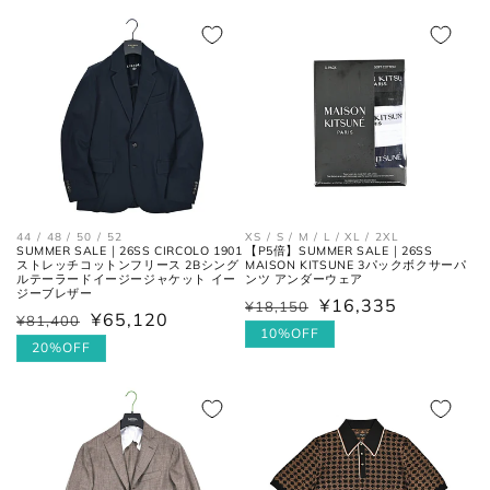
価
ル
格
価
一番くびれている箇所の左右を結
胴囲
格
んだ長さ。
肩幅の1/2cmを、袖丈の長さに足
裄丈
した数。
肩の付け根から袖先までの長さ。
(ボタンを外して腕を垂直に伸ば
袖丈
した時、手の甲が半分隠れるくら
44 / 48 / 50 / 52
XS / S / M / L / XL / 2XL
SUMMER SALE｜26SS CIRCOLO 1901
【P5倍】SUMMER SALE｜26SS
いが適正サイズの目安です。)
ストレッチコットンフリース 2Bシング
MAISON KITSUNE 3パックボクサーパ
ルテーラードイージージャケット イー
ンツ アンダーウェア
ジーブレザー
¥16,335
¥18,150
通
セ
¥65,120
¥81,400
通
セ
常
ー
10%OFF
常
ー
20%OFF
ボトムス
価
ル
価
ル
格
価
格
価
格
格