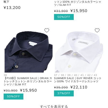
ットン100% ホリゾンタルカラーシャ
靴下
ツ / SLIM FIT
通
¥13,200
¥15,950
¥31,900
通
セ
常
常
ー
50%OFF
価
価
ル
格
格
価
格
38
37 / 38 / 39 / 40 / 41 / 42 / 43
【P10倍】SUMMER SALE｜ORIAN ス
SUMMER SALE｜GUY ROVER コット
トレッチコットン ホリゾンタルカラー
ン100% ワイドカラードレスシャツ
シャツ / SLIM FIT
¥22,110
¥35,200
通
セ
¥15,950
¥31,900
通
セ
常
ー
37%OFF
常
ー
50%OFF
価
ル
価
ル
格
価
すべてを表示する