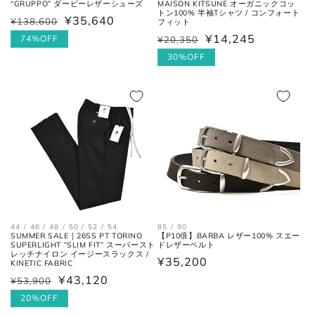
先を通った袖先までの長さ。
“GRUPPO” ダービーレザーシューズ
MAISON KITSUNE オーガニックコッ
トン100% 半袖Tシャツ / コンフォート
¥35,640
¥138,600
通
セ
フィット
¥14,245
常
ー
74%OFF
¥20,350
通
セ
価
ル
常
ー
30%OFF
シャツ
格
価
価
ル
格
格
価
格
44 / 46 / 48 / 50 / 52 / 54
85 / 90
襟を平らに広げ、ボタンとホール
SUMMER SALE｜26SS PT TORINO
【P10倍】BARBA レザー100% スエー
首周り
SUPERLIGHT “SLIM FIT” スーパースト
ドレザーベルト
の中心までを結んだ長さ。
レッチナイロン イージースラックス /
通
¥35,200
KINETIC FABRIC
常
¥43,120
¥53,900
通
セ
肩と袖の縫い目、左右の肩先を結
肩幅
価
常
ー
20%OFF
んだ長さ。
格