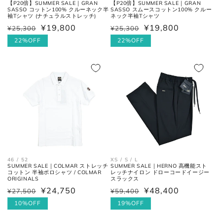
【P20倍】SUMMER SALE｜GRAN
【P20倍】SUMMER SALE｜GRAN
SASSO コットン100% クルーネック半
SASSO スムースコットン100% クルー
袖Tシャツ (ナチュラルストレッチ)
ネック半袖Tシャツ
¥19,800
¥19,800
¥25,300
¥25,300
通
セ
通
セ
ネクタイ
常
ー
22%OFF
常
ー
22%OFF
価
ル
価
ル
格
価
格
価
全長
大剣と小剣の先端を結んだ長さ。
格
格
大剣幅
大剣の剣先幅。
シューズ
46 / 52
XS / S / L
SUMMER SALE｜COLMAR ストレッチ
SUMMER SALE｜HERNO 高機能スト
コットン 半袖ポロシャツ / COLMAR
レッチナイロン ドローコードイージー
アウトソールに沿って前後の先端
ORIGINALS
スラックス
全長
を結んだ長さ。
¥24,750
¥48,400
¥27,500
¥59,400
通
セ
通
セ
常
ー
10%OFF
常
ー
19%OFF
一番張り出しているアウトソール
価
ル
価
ル
最大幅