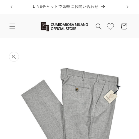
コンテ
ンツに
LINEチャットで気軽にお問い合わせ
進む
カ
ー
ト
商品情
報にス
キップ