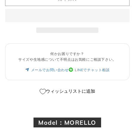
き
る
ま
か
せ
販
ん
売
で
き
ま
せ
ん
何かお困りですか？
サイズや生地感について不明点はお気軽にご相談下さい。
メールでお問い合わせ
LINEでチャット相談
ウィッシュリストに追加
Model：MORELLO