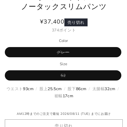
ノータックスリムパンツ
¥37,400
通
売り切れ
常
374
ポイント
価
Color
格
バ
グレー
リ
エ
ー
Size
シ
ョ
バ
52
ン
リ
は
エ
売
ー
り
ウエスト
93cm
/
股上
25.5cm
/
股下
86cm
/
太腿幅
32cm
/
シ
切
ョ
れ
裾幅
17cm
ン
て
は
い
売
る
り
か
AM12時までのご注文で最短 2026/08/11 (TUE) までにお届け
切
販
れ
売
て
で
売り切れ
い