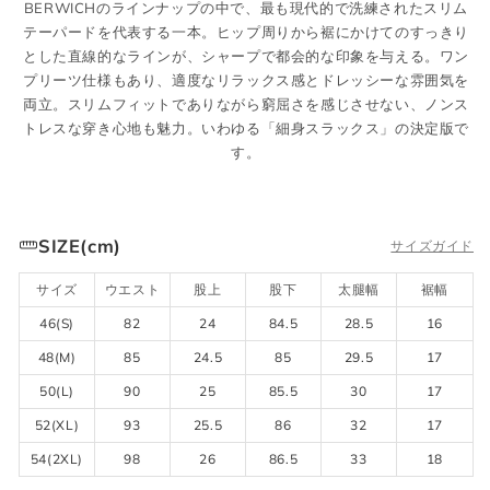
BERWICHのラインナップの中で、最も現代的で洗練されたスリム
テーパードを代表する一本。ヒップ周りから裾にかけてのすっきり
とした直線的なラインが、シャープで都会的な印象を与える。ワン
プリーツ仕様もあり、適度なリラックス感とドレッシーな雰囲気を
両立。スリムフィットでありながら窮屈さを感じさせない、ノンス
トレスな穿き心地も魅力。いわゆる「細身スラックス」の決定版で
す。
SIZE(cm)
サイズガイド
サイズ
ウエスト
股上
股下
太腿幅
裾幅
46(S)
82
24
84.5
28.5
16
48(M)
85
24.5
85
29.5
17
50(L)
90
25
85.5
30
17
52(XL)
93
25.5
86
32
17
54(2XL)
98
26
86.5
33
18