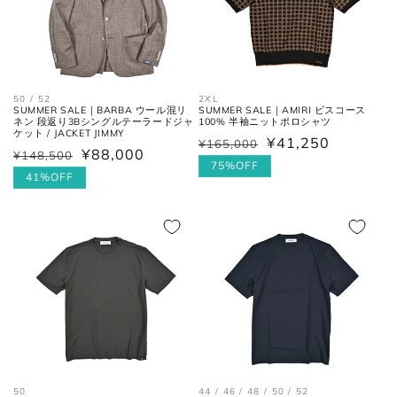
50 / 52
2XL
ウエス
平置きにし、自然なテンションを
SUMMER SALE｜BARBA ウール混リ
SUMMER SALE｜AMIRI ビスコース
ネン 段返り3Bシングルテーラードジャ
100% 半袖ニットポロシャツ
ト
加え端と端を結んだ長さ×2。
ケット / JACKET JIMMY
¥41,250
¥165,000
通
セ
¥88,000
¥148,500
通
セ
常
ー
75%OFF
フロントの上端から股下の縫い目
常
ー
41%OFF
股上
価
ル
の交点。
価
ル
格
価
格
価
格
股下の縫い目の交点から、内側の
格
股下
シームに沿った裾までの長さ。
太腿幅
股下の縫い目の交点から、5cm裾
(ワタリ
方向へ下がった位置の端と端を結
幅)
んだ長さ。
裾幅
裾の端と端を結んだ長さ。
50
44 / 46 / 48 / 50 / 52