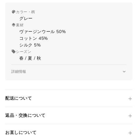
カラー・柄
グレー
素材
ヴァージンウール 50%
コットン 45%
シルク 5%
シーズン
春 / 夏 / 秋
詳細情報
サイズガイド
品番
morello
原産国
配送について
Made in ITALY
当店では全商品手作業で実寸を計測してお
仕様
ります。
MORELLO
返品・交換について
採寸には多少の誤差がある場合がございま
ノータック
す。何卒ご了承ください。
ジップフライ
お直しについて
スラントポケット