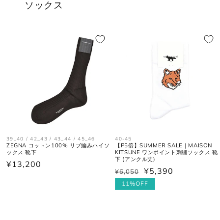
ソックス
39_40 / 42_43 / 43_44 / 45_46
40-45
ZEGNA コットン100% リブ編みハイソ
【P5倍】SUMMER SALE｜MAISON
ックス 靴下
KITSUNE ワンポイント刺繍ソックス 靴
下 (アンクル丈)
通
¥13,200
¥5,390
¥6,050
通
セ
常
常
ー
11%OFF
価
価
ル
格
格
価
格