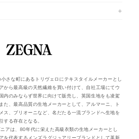
スの小さな町にあるトリヴェロにテキスタイルメーカーとし
アから最高級の天然繊維を買い付けて、自社工場にてウ
国内のみならず世界に向けて販売し、英国生地をも凌駕
また、最高品質の生地メーカーとして、アルマーニ、ト
メス、ブリオーニなど、名だたる一流ブランドへ生地を
引する存在となる。
たゼニアは、80年代に栄えた高級衣類の生地メーカーとし
アを代表するメンズラグジュアリーブランドとして革新