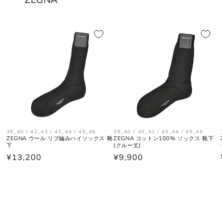
39_40 / 42_43 / 43_44 / 45_46
39_40 / 40_41 / 43_44 / 45_46
ZEGNA ウール リブ編みハイソックス 靴
ZEGNA コットン100% ソックス 靴下
下
(クルー丈)
通
¥13,200
通
¥9,900
常
常
価
価
格
格