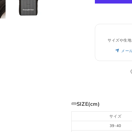
L
50
XL
40
XL
52
2XL
42
2XL
54
3XL
44
サイズや生地
メー
ボトムス
JPN
IT
US(inch)
UK
XS
44
29
34
SIZE(cm)
S
46
30
36
サイズ
M
48
31-32
38
39-40