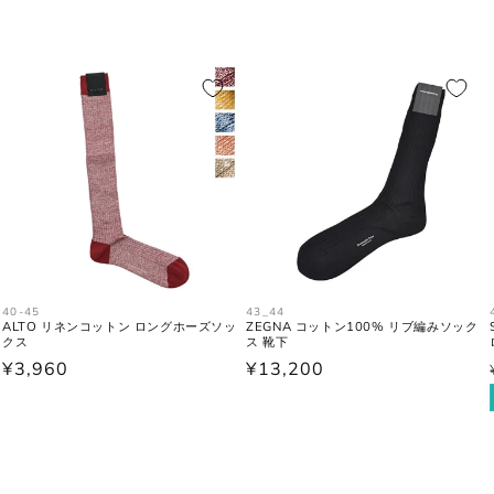
40-45
43_44
ALTO リネンコットン ロングホーズソッ
ZEGNA コットン100% リブ編みソック
クス
ス 靴下
通
¥3,960
通
¥13,200
常
常
価
価
格
格