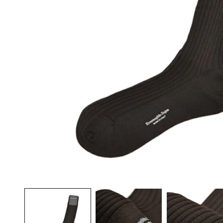
モ
ー
ダ
ル
で