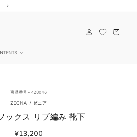
公式アプリでショッピング
ロ
カ
グ
ー
イ
ト
ン
NTENTS
商品番号 - 428046
ZEGNA / ゼニア
ソックス リブ編み 靴下
¥13,200
通