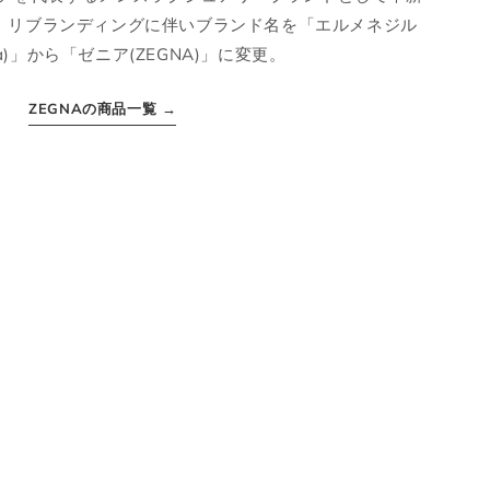
は、リブランディングに伴いブランド名を「エルメネジル
gna)」から「ゼニア(ZEGNA)」に変更。
ZEGNAの商品一覧 →