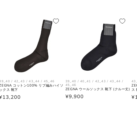
トップス
39_40 / 42_43 / 43_44 / 45_46
39_40 / 40_41 / 42_43 / 43_44 /
43
45_46
ZEGNA コットン100% リブ編みハイソ
Z
ZEGNA ウールソックス 靴下 (クルー丈)
ックス 靴下
ス
通
¥9,900
通
¥13,200
通
¥
常
常
常
肩と袖の縫い目、左右の肩先を結んだ長
肩幅
価
価
価
さ。
格
格
格
身幅
左右の脇下を結んだ長さ。