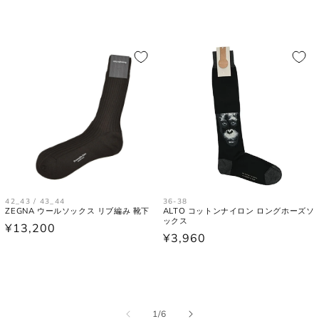
(胸囲)
後ろ中心、首付け根の襟下より裾までの長
着丈
さ。
袖丈
肩の付け根から袖先までの長さ。
後ろ中心、首付け根の襟下より肩先を通っ
裄丈
た袖先までの長さ。
42_43 / 43_44
36-38
シャツ
ZEGNA ウールソックス リブ編み 靴下
ALTO コットンナイロン ロングホーズソ
ックス
通
¥13,200
通
¥3,960
常
常
価
価
格
格
の
1
/
6