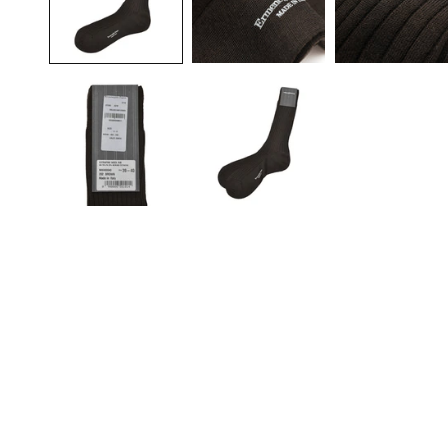
メ
デ
ィ
ア
(1)
を
開
く