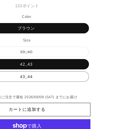
常
132
ポイント
価
Color
格
ブラウン
Size
バ
39_40
リ
エ
ー
42_43
シ
ョ
ン
43_44
は
売
り
切
れ
ご注文で最短 2026/08/08 (SAT) までにお届け
て
い
る
カートに追加する
か
販
売
で
き