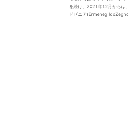
26.5cm
7.5
41.5
8.5
を続け、2021年12月から
ドゼニア(ErmenegildoZe
27cm
8
42
9
27.5cm
8.5
42.5
9.5
28cm
9
43
10
28.5cm
9.5
43.5
10.5
29cm
10
44
11
29.5cm
10.5
44.5
11.5
30cm
11
45
12
各サイズの測り方は以下をご参照ください。