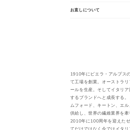
L
41-42
50
40
国内参考価格
お直しについて
13,200円(税込)
XL
43
52
42
2XL
44
54
44
シューズ
1910年にビエラ・アルプ
JPN
UK
EU
US
て工場を創業。オーストラリ
ールを生産。そしてイタリア
25cm
6
40
7
するブランドへと成長する。
ムフォード、キートン、エル
25.5cm
6.5
40.5
7.5
供給し、世界の繊維業界を牽
26cm
7
41
8
2010年に100周年を迎え
てだけではなく今ではイタリ