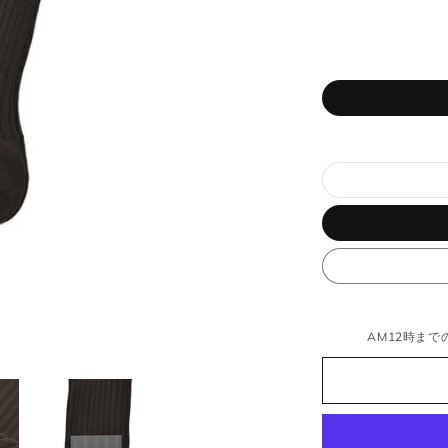
当店では全商品手作業で実寸を計測しております。
採寸には多少の誤差がある場合がございます。何卒ご了
承ください。
サイズについて気になる方は
こちら
からお問い合わせく
ださいませ。
ウェア
JPN
IT
US
UK
XS
44
S
34
AM12時までの
S
46
M
36
M
48
L
38