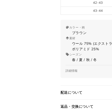
42-43
L
50
33
40
43-44
XL
52
34
42
2XL
54
35
44
カラー・柄
ブラウン
素材
ウール 75% (エクス
シャツ (ネックサイズ表記)
ポリアミド 25%
シーズン
春 / 夏 / 秋 / 冬
JPN
首回り(cm)
IT
UK
詳細情報
品番
XS
37
44
34
N4V40-004-202
原産国
S
38
46
36
配送について
Made in ITALY
仕様
M
39-40
48
38
ロングホーズ
返品・交換について
リブ編み