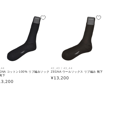
_44
42_43 / 43_44
EGNA コットン100% リブ編みソック
ZEGNA ウールソックス リブ編み 靴下
 靴下
通
¥13,200
13,200
常
価
格