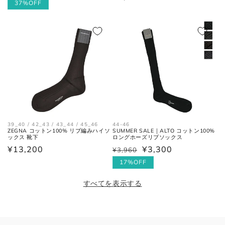
常
ー
37%OFF
常
価
ル
価
格
価
格
格
39_40 / 42_43 / 43_44 / 45_46
44-46
ZEGNA コットン100% リブ編みハイソ
SUMMER SALE｜ALTO コットン100%
ックス 靴下
ロングホーズリブソックス
通
¥13,200
¥3,300
¥3,960
通
セ
常
常
ー
17%OFF
価
価
ル
すべてを表示する
格
格
価
格