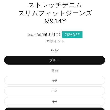
ストレッチデニム
スリムフィットジーンズ
M914Y
¥9,900
¥41,800
76%OFF
通
セ
99
ポイント
常
ー
価
ル
Color
格
価
格
ブルー
Size
バ
30
リ
エ
ー
バ
32
シ
リ
ョ
エ
ン
ー
バ
34
は
シ
リ
売
ョ
エ