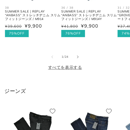
38
36 / 38
31 / 32
M
39-40
48
38
SUMMER SALE｜REPLAY
SUMMER SALE｜REPLAY
SUMME
“ANBASS” ストレッチデニム スリム
“ANBASS” ストレッチデニム スリム
“GRO
フィットジーンズ / M914
フィットジーンズ / M914Y
ートフィ
L
41-42
50
40
¥9,900
¥9,900
¥39,600
¥41,800
¥37,4
通
セ
通
セ
通
セ
常
ー
75%OFF
常
ー
76%OFF
常
ー
74%
XL
43
52
42
価
ル
価
ル
価
ル
格
価
格
価
格
価
2XL
44
54
44
格
格
格
の
1
/
24
すべてを表示する
シューズ
ジーンズ
JPN
UK
EU
US
25cm
6
40
7
25.5cm
6.5
40.5
7.5