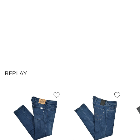
M
48
31-32
38
L
50
33
40
XL
52
34
42
2XL
54
35
44
REPLAY
シャツ (ネックサイズ表記)
首回り
JPN
IT
UK
(cm)
XS
37
44
34
S
38
46
36