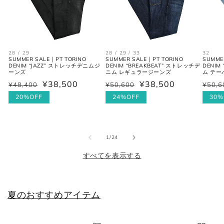
26cm
7
41
8
26.5cm
7.5
41.5
8.5
27cm
8
42
9
28 / 29
28 / 29 / 33
32
SUMMER SALE｜PT TORINO
SUMMER SALE｜PT TORINO
SUMME
DENIM “JAZZ” ストレッチデニムジ
DENIM “BREAKBEAT” ストレッチデ
DENIM
27.5cm
8.5
42.5
9.5
ーンズ
ニム レギュラージーンズ
ム テ
¥38,500
¥38,500
¥48,400
¥50,600
¥50,6
通
セ
通
セ
通
セ
28cm
9
43
10
常
ー
20%OFF
常
ー
24%OFF
常
ー
30%
価
ル
価
ル
価
ル
28.5cm
9.5
43.5
10.5
格
価
格
価
格
価
格
格
格
の
1
/
24
29cm
10
44
11
すべてを表示する
29.5cm
10.5
44.5
11.5
30cm
11
45
12
夏のおすすめアイテム