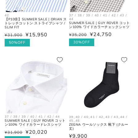
42
37 / 38 / 39 / 40 / 41 / 42 / 43 /
【P10倍】SUMMER SALE｜ORIAN ス
44
SUMMER SALE｜GUY ROVER コット
トレッチコットン ストライプシャツ /
ン100% ワイドカラーチェックシャツ
SLIM FIT
¥24,750
¥15,950
¥35,200
¥31,900
通
セ
通
セ
常
ー
30%OFF
常
ー
50%OFF
価
ル
価
ル
格
価
格
価
格
格
37 / 38 / 39 / 40 / 41 / 42 / 44
39_40 / 40_41 / 42_43 / 43_44 /
SUMMER SALE｜GUY ROVER コット
45_46
ZEGNA ウールソックス 靴下 (クルー
ン100% ワイドカラードレスシャツ
丈)
¥20,020
¥31,900
通
セ
通
¥9,900