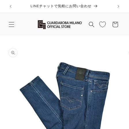
コンテ
ンツに
LINEチャットで気軽にお問い合わせ
進む
カ
ー
ト
商品情
報にス
キップ