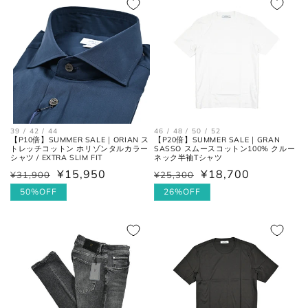
各サイズの測り方は以下をご参照くださ
い。
トップス
39 / 42 / 44
46 / 48 / 50 / 52
【P10倍】SUMMER SALE｜ORIAN ス
【P20倍】SUMMER SALE｜GRAN
トレッチコットン ホリゾンタルカラー
SASSO スムースコットン100% クルー
シャツ / EXTRA SLIM FIT
ネック半袖Tシャツ
¥15,950
¥18,700
¥31,900
¥25,300
通
セ
通
セ
常
ー
50%OFF
常
ー
26%OFF
価
ル
価
ル
格
価
格
価
肩と袖の縫い目、左右の肩先を結
格
格
肩幅
んだ長さ。
身幅
左右の脇下を結んだ長さ。
(胸囲)