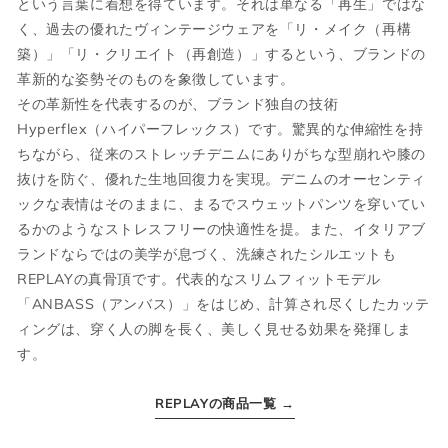
という言葉に着想を得ています。それは単なる「再生」ではな
S
46
M
36
く、過去の優れたヴィンテージウェアを「リ・メイク（再構
M
48
L
38
築）」「リ・クリエイト（再創造）」するという、ブランドの
革新的な姿勢そのものを象徴しています。
L
50
XL
40
その革新性を代表するのが、ブランド独自の技術
Hyperflex（ハイパーフレックス）です。驚異的な伸縮性を持
XL
52
2XL
42
ちながら、従来のストレッチデニムにありがちな型崩れや膝の
抜けを防ぐ、優れた生地回復力を実現。デニムのオーセンティ
2XL
54
3XL
44
ックな表情はそのままに、まるでスウェットパンツを穿いてい
るかのようなストレスフリーの快適性を提。また、イタリアブ
ランドならではの美学が息づく、洗練されたシルエットも
ボトムス
REPLAYの真骨頂です。代表的なスリムフィットモデル
「ANBASS（アンバス）」をはじめ、計算され尽くしたカッテ
ィングは、穿く人の脚を長く、美しく見せる効果を発揮しま
JPN
IT
US(inch)
UK
す。
XS
44
29
34
REPLAYの商品一覧 →
S
46
30
36