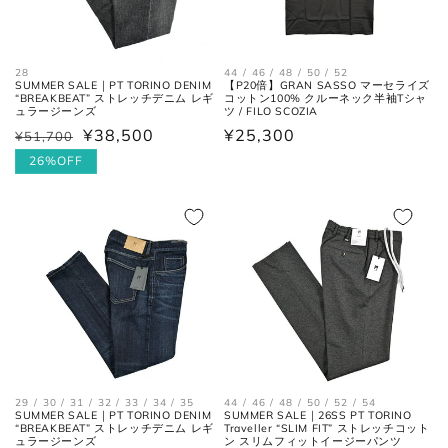
後ろ中心、首付け根の襟下より裾
着丈
までの長さ。
44 / 46 / 48 / 50 / 52
28
【P20倍】GRAN SASSO マーセライズ
SUMMER SALE｜PT TORINO DENIM
コットン100% クルーネック半袖Tシャ
“BREAKBEAT” ストレッチデニム レギ
ツ / FILO SCOZIA
ュラージーンズ
袖丈
肩の付け根から袖先までの長さ。
通
¥25,300
¥38,500
¥51,700
通
セ
常
常
ー
26%OFF
後ろ中心、首付け根の襟下より肩
裄丈
価
価
ル
先を通った袖先までの長さ。
格
格
価
格
シャツ
29 / 30 / 31 / 32 / 33 / 34 / 35
44 / 46 / 48 / 50 / 52 / 54
SUMMER SALE｜PT TORINO DENIM
SUMMER SALE｜26SS PT TORINO
“BREAKBEAT” ストレッチデニム レギ
Traveller “SLIM FIT” ストレッチコット
ュラージーンズ
ン スリムフィットイージーパンツ