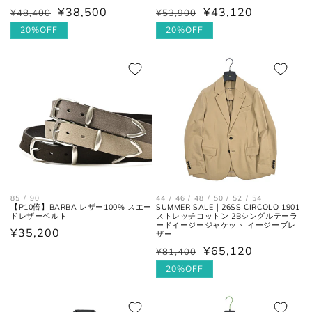
¥38,500
¥43,120
¥48,400
¥53,900
通
セ
通
セ
常
ー
20%OFF
常
ー
20%OFF
価
ル
価
ル
襟を平らに広げ、ボタンとホール
首周り
の中心までを結んだ長さ。
格
価
格
価
格
格
肩と袖の縫い目、左右の肩先を結
肩幅
んだ長さ。
一番くびれている箇所の左右を結
胴囲
んだ長さ。
85 / 90
44 / 46 / 48 / 50 / 52 / 54
肩幅の1/2cmを、袖丈の長さに足
【P10倍】BARBA レザー100% スエー
SUMMER SALE｜26SS CIRCOLO 1901
裄丈
した数。
ドレザーベルト
ストレッチコットン 2Bシングルテーラ
ードイージージャケット イージーブレ
通
¥35,200
ザー
常
¥65,120
¥81,400
肩の付け根から袖先までの長さ。
通
セ
価
(ボタンを外して腕を垂直に伸ば
常
ー
20%OFF
袖丈
した時、手の甲が半分隠れるくら
格
価
ル
いが適正サイズの目安です。)
格
価