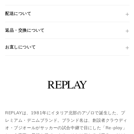
MA914Y.000.41A 615
原産国
配送について
Made in TUNISIA
当店では全商品手作業で実寸を計測してお
仕様
M914Y
ります。
返品・交換について
ANBASS
採寸には多少の誤差がある場合がございま
SLIM FIT
す。何卒ご了承ください。
お直しについて
10OZ
ジップフライ
サイズについて気になる方は
こちら
からお
5ポケット
問い合わせくださいませ。
リベット
レザーパッチ
裾 タタキ仕上げ
ウェア
国内参考価格
41,800円(税込)
JPN
IT
US
UK
REPLAYは、1981年にイタリア北部のアゾロで誕生した、プ
レミアム・デニムブランド。ブランド名は、創設者クラウディ
XS
44
S
34
オ・ブジオールがサッカーの試合中継で目にした「Re-play」