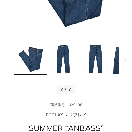
モ
モ
ー
ー
ダ
ダ
ル
ル
で
で
メ
メ
デ
デ
ィ
ィ
ア
ア
(1)
(2
SALE
を
を
開
開
く
く
商品番号 - 429196
REPLAY / リプレイ
SUMMER “ANBASS”