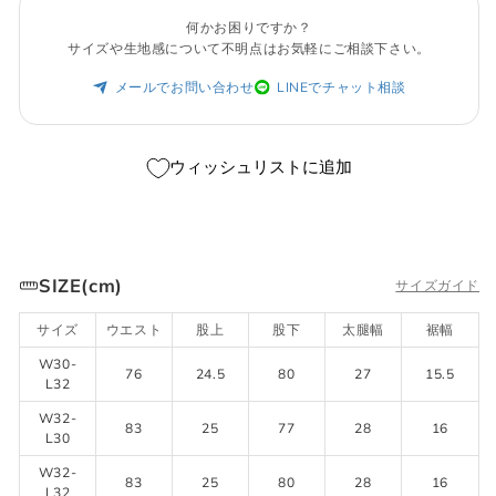
何かお困りですか？
サイズや生地感について不明点はお気軽にご相談下さい。
メールでお問い合わせ
LINEでチャット相談
ウィッシュリストに追加
SIZE(cm)
サイズガイド
サイズ
ウエスト
股上
股下
太腿幅
裾幅
W30-
76
24.5
80
27
15.5
L32
W32-
83
25
77
28
16
L30
W32-
83
25
80
28
16
L32