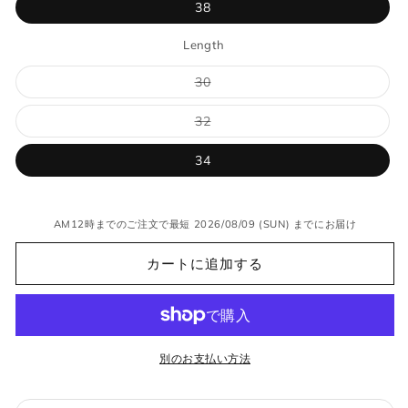
り
ン
ー
38
切
は
シ
れ
売
ョ
て
り
ン
Length
い
切
は
る
れ
売
か
て
バ
30
り
販
い
リ
切
売
る
エ
れ
で
か
ー
て
バ
32
き
販
シ
い
リ
ま
売
ョ
る
エ
せ
で
ン
か
ー
34
ん
き
は
販
シ
ま
売
売
ョ
せ
り
で
ン
ん
切
き
は
れ
ま
売
AM12時までのご注文で最短 2026/08/09 (SUN) までにお届け
て
せ
り
い
ん
切
る
れ
カートに追加する
か
て
販
い
売
る
で
か
き
販
ま
売
せ
で
別のお支払い方法
ん
き
ま
せ
ん