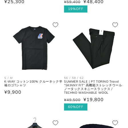
通
¥25,300
¥48,400
¥59,400
通
セ
シューズ
常
常
ー
19%OFF
価
価
ル
格
格
価
アウトソールに沿って前後の先端
格
全長
を結んだ長さ。
一番張り出しているアウトソール
最大幅
の最大幅。
ヒール
ヒールの上端と下端を結んだ長
高さ
さ。
56 / 58 / 62
S / M
SUMMER SALE｜PT TORINO Travel
K-WAY コットン100% クルーネック半
“SKINNY FIT” 高機能ストレッチウール
袖ロゴTシャツ
ノータックスキニースラックス /
通
¥9,900
TECHNO WASHABLE WOOL
常
¥19,800
¥49,500
通
セ
価
常
ー
60%OFF
格
価
ル
格
価