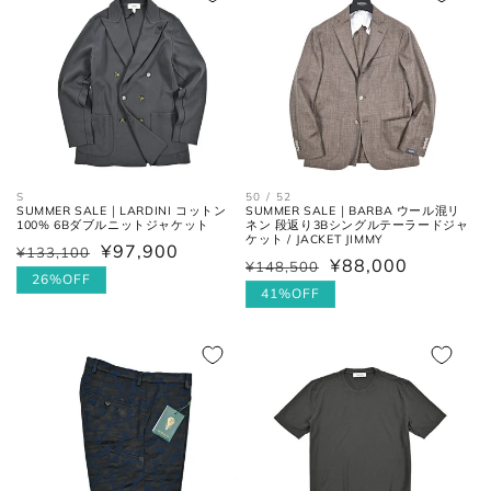
格
ボトムス
S
50 / 52
SUMMER SALE｜LARDINI コットン
SUMMER SALE｜BARBA ウール混リ
100% 6Bダブルニットジャケット
ネン 段返り3Bシングルテーラードジャ
ケット / JACKET JIMMY
¥97,900
¥133,100
通
セ
¥88,000
¥148,500
通
セ
常
ー
26%OFF
常
ー
41%OFF
価
ル
価
ル
格
価
ウエス
平置きにし、自然なテンションを
格
価
ト
加え端と端を結んだ長さ×2。
格
格
フロントの上端から股下の縫い目
股上
の交点。