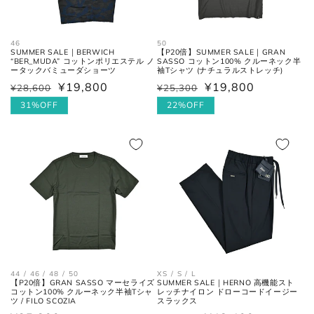
股下の縫い目の交点から、内側の
股下
シームに沿った裾までの長さ。
46
50
SUMMER SALE｜BERWICH
【P20倍】SUMMER SALE｜GRAN
太腿幅
股下の縫い目の交点から、5cm裾
“BER_MUDA” コットンポリエステル ノ
SASSO コットン100% クルーネック半
(ワタリ
方向へ下がった位置の端と端を結
ータックバミューダショーツ
袖Tシャツ (ナチュラルストレッチ)
幅)
んだ長さ。
¥19,800
¥19,800
¥28,600
¥25,300
通
セ
通
セ
常
ー
31%OFF
常
ー
22%OFF
裾幅
裾の端と端を結んだ長さ。
価
ル
価
ル
格
価
格
価
格
格
ネクタイ
全長
大剣と小剣の先端を結んだ長さ。
大剣幅
大剣の剣先幅。
44 / 46 / 48 / 50
XS / S / L
【P20倍】GRAN SASSO マーセライズ
SUMMER SALE｜HERNO 高機能スト
コットン100% クルーネック半袖Tシャ
レッチナイロン ドローコードイージー
ツ / FILO SCOZIA
スラックス