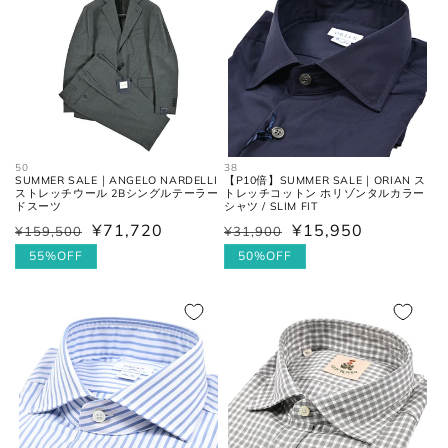
格
お直しについては
こちら
のページでご確認
ください。
50
38
SUMMER SALE｜ANGELO NARDELLI
【P10倍】SUMMER SALE｜ORIAN ス
ストレッチウール 2Bシングルテーラー
トレッチコットン ホリゾンタルカラー
ドスーツ
シャツ / SLIM FIT
¥71,720
¥15,950
¥159,500
¥31,900
通
セ
通
セ
常
ー
55%OFF
常
ー
50%OFF
価
ル
価
ル
格
価
格
価
格
格