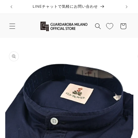
コンテ
ンツに
LINEチャットで気軽にお問い合わせ
進む
カ
ー
ト
商品情
報にス
キップ