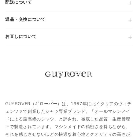
配送について
Made in TUNISIA
仕様
長袖
返品・交換について
バンドカラー
サイズガイド
ハーフボタンシャツ
お直しについて
国内参考価格
33,000円(税込)
当店では全商品手作業で実寸を計測してお
ります。
採寸には多少の誤差がある場合がございま
す。何卒ご了承ください。
サイズについて気になる方は
こちら
からお
問い合わせくださいませ。
GUYROVER（ギローバー）は、1967年に北イタリアのヴィチ
ェンツァで創業したシャツ専業ブランド。「オールマシンメイ
ウェア
ドによる最高峰のシャツ」と評され、徹底した品質・生産管理
下で製造されています。マシンメイドの精密さを持ちながら、
それを感じさせないほどの快適な着心地とクオリティの高さが