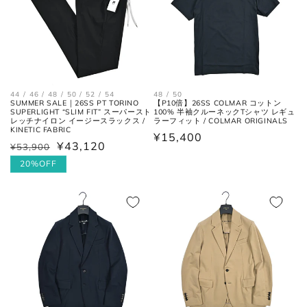
肩幅
んだ長さ。
身幅
左右の脇下を結んだ長さ。
(胸囲)
44 / 46 / 48 / 50 / 52 / 54
48 / 50
後ろ中心、首付け根の襟下より裾
SUMMER SALE｜26SS PT TORINO
【P10倍】26SS COLMAR コットン
着丈
SUPERLIGHT “SLIM FIT” スーパースト
100% 半袖クルーネックTシャツ レギュ
までの長さ。
レッチナイロン イージースラックス /
ラーフィット / COLMAR ORIGINALS
KINETIC FABRIC
通
¥15,400
¥43,120
¥53,900
通
セ
袖丈
肩の付け根から袖先までの長さ。
常
常
ー
20%OFF
価
価
ル
格
後ろ中心、首付け根の襟下より肩
裄丈
格
価
先を通った袖先までの長さ。
格
シャツ