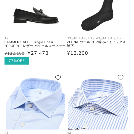
12
39_40 / 42_43 / 43_44 / 45_46
SUMMER SALE｜Sergio Rossi
ZEGNA ウール リブ編みハイソックス
“GRUPPO” レザー バックルローファー
靴下
¥27,473
通
¥13,200
¥122,100
通
セ
常
常
ー
77%OFF
価
価
ル
格
格
価
格
43
42