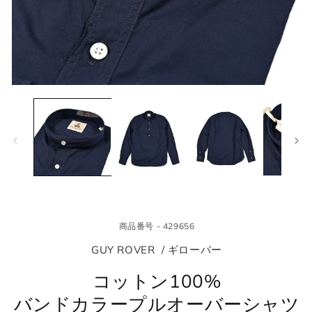
モ
モ
ー
ー
ダ
ダ
ル
ル
で
で
メ
メ
デ
デ
ィ
ィ
ア
ア
(1)
(2
を
を
商品番号 - 429656
開
開
く
く
GUY ROVER / ギローバー
コットン100%
バンドカラープルオーバーシャツ