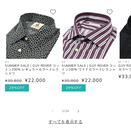
XS
44
29
34
S
46
30
36
M
48
31-32
38
L
50
33
40
41
41
M / XL
XL
52
34
42
SUMMER SALE｜GUY ROVER コッ
SUMMER SALE｜GUY ROVER コッ
GUY R
トン100% レギュラーカラードレス
トン100% ワイドカラードレスシャ
カラー
シャツ
ツ
通
¥33,
2XL
54
35
44
¥22,000
¥22,000
¥30,800
¥30,800
通
セ
通
セ
常
常
ー
29%OFF
常
ー
29%OFF
価
価
ル
価
ル
格
シャツ (ネックサイズ表記)
格
価
格
価
格
格
の
1
/
24
すべてを表示する
首回り
JPN
IT
UK
(cm)