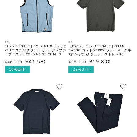
フロントの上端から股下の縫い目
股上
の交点。
股下の縫い目の交点から、内側の
股下
シームに沿った裾までの長さ。
52
50
SUMMER SALE｜COLMAR ストレッチ
【P20倍】SUMMER SALE｜GRAN
ポリエステル スタンドカラージップア
SASSO コットン100% クルーネック半
ップベスト / COLMAR ORIGINALS
袖Tシャツ (ナチュラルストレッチ)
太腿幅
股下の縫い目の交点から、5cm裾
¥41,580
¥19,800
(ワタリ
方向へ下がった位置の端と端を結
¥46,200
¥25,300
通
セ
通
セ
幅)
んだ長さ。
常
ー
10%OFF
常
ー
22%OFF
価
ル
価
ル
裾幅
裾の端と端を結んだ長さ。
格
価
格
価
格
格
ネクタイ
全長
大剣と小剣の先端を結んだ長さ。