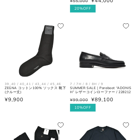
¥44,000
¥55,000
通
セ
常
30cm
11
45
12
常
ー
20%OFF
価
価
ル
格
格
価
格
各サイズの測り方は以下をご参照くださ
い。
トップス
39_40 / 40_41 / 43_44 / 45_46
7 / 7H / 8 / 8H / 9
ZEGNA コットン100% ソックス 靴下
SUMMER SALE｜Paraboot “ADONIS
(クルー丈)
H” レザーコインローファー / 228212
通
¥9,900
¥89,100
¥99,000
通
セ
常
常
ー
10%OFF
価
価
ル
格
格
価
格
肩と袖の縫い目、左右の肩先を結