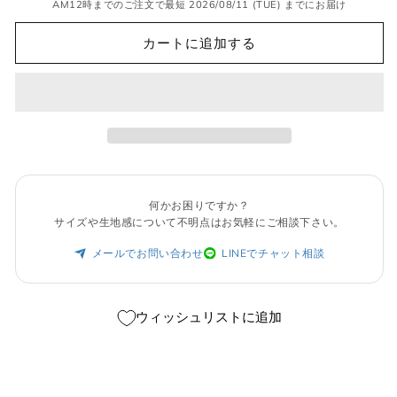
AM12時までのご注文で最短 2026/08/11 (TUE) までにお届け
切
れ
て
カートに追加する
い
る
か
販
売
で
き
ま
せ
ん
何かお困りですか？
サイズや生地感について不明点はお気軽にご相談下さい。
メールでお問い合わせ
LINEでチャット相談
ウィッシュリストに追加