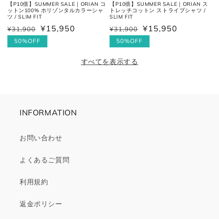
【P10倍】SUMMER SALE｜ORIAN コ
【P10倍】SUMMER SALE｜ORIAN ス
ットン100% ホリゾンタルカラーシャ
トレッチコットン ストライプシャツ /
ツ / SLIM FIT
SLIM FIT
¥15,950
¥15,950
¥31,900
¥31,900
通
セ
通
セ
常
ー
50%OFF
常
ー
50%OFF
価
ル
価
ル
すべてを表示する
格
価
格
価
格
格
INFORMATION
お問い合わせ
よくあるご質問
利用規約
返金ポリシー