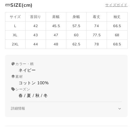
SIZE(cm)
サイズガイド
サイズ
首回り
肩幅
身幅
着丈
袖丈
L
42
45.5
57.5
74
66.5
XL
43
47
60
77.5
68
2XL
44
48
62.5
78
68.5
カラー・柄
ネイビー
素材
コットン 100%
シーズン
春 / 夏 / 秋 / 冬
詳細情報
品番
3850 GR207L 551101
原産国