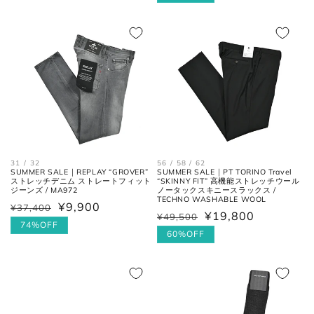
価
価
ル
格
格
価
格
お直しについては
こちら
のページでご確認
ください。
31 / 32
56 / 58 / 62
SUMMER SALE｜REPLAY “GROVER”
SUMMER SALE｜PT TORINO Travel
ストレッチデニム ストレートフィット
“SKINNY FIT” 高機能ストレッチウール
ジーンズ / MA972
ノータックスキニースラックス /
TECHNO WASHABLE WOOL
¥9,900
¥37,400
通
セ
¥19,800
¥49,500
通
セ
常
ー
74%OFF
常
ー
60%OFF
価
ル
価
ル
格
価
格
価
格
格