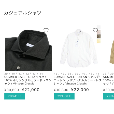
XS
37
44
34
カジュアルシャツ
S
38
46
36
M
39-40
48
38
L
41-42
50
40
XL
43
52
42
2XL
44
54
44
39 / 40 / 41 / 42 / 43 / 44
41 / 42 / 38 / 39 / 40 / 43 / 44
38 / 39
SUMMER SALE｜ORIAN リネン
SUMMER SALE｜ORIAN リネン混
SUMME
100% ホリゾンタルカラードレスシ
コットン ホリゾンタルカラードレス
100%
ャツ / Vintage Classic
シャツ / Vintage Classic
ャツ / Vi
シューズ
¥22,000
¥22,000
¥30,800
¥30,800
¥30,8
通
セ
通
セ
通
セ
常
ー
29%OFF
常
ー
29%OFF
常
ー
29%
価
ル
価
ル
価
ル
JPN
UK
EU
US
格
価
格
価
格
価