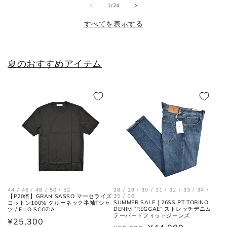
格
格
格
の
1
/
24
25cm
6
40
7
すべてを表示する
25.5cm
6.5
40.5
7.5
26cm
7
41
8
夏のおすすめアイテム
26.5cm
7.5
41.5
8.5
27cm
8
42
9
27.5cm
8.5
42.5
9.5
28cm
9
43
10
28.5cm
9.5
43.5
10.5
44 / 46 / 48 / 50 / 52
28 / 29 / 30 / 31 / 32 / 33 / 34 /
29cm
10
44
11
【P20倍】GRAN SASSO マーセライズ
35 / 36
SUMMER SALE｜26SS PT TORINO
コットン100% クルーネック半袖Tシャ
DENIM “REGGAE” ストレッチデニム
ツ / FILO SCOZIA
テーパードフィットジーンズ
29.5cm
10.5
44.5
11.5
通
¥25,300