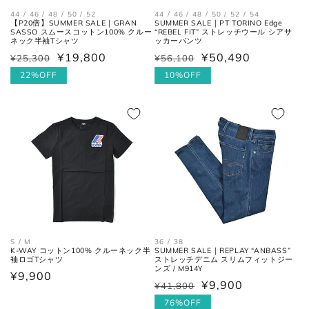
44 / 46 / 48 / 50 / 52
44 / 46 / 48 / 50 / 52 / 54
【P20倍】SUMMER SALE｜GRAN
SUMMER SALE｜PT TORINO Edge
大剣幅
大剣の剣先幅。
SASSO スムースコットン100% クルー
“REBEL FIT” ストレッチウール シアサ
ネック半袖Tシャツ
ッカーパンツ
¥19,800
¥50,490
¥25,300
¥56,100
通
セ
通
セ
常
ー
22%OFF
常
ー
10%OFF
シューズ
価
ル
価
ル
格
価
格
価
格
格
アウトソールに沿って前後の先端
全長
を結んだ長さ。
一番張り出しているアウトソール
最大幅
の最大幅。
ヒール
ヒールの上端と下端を結んだ長
36 / 38
S / M
SUMMER SALE｜REPLAY “ANBASS”
K-WAY コットン100% クルーネック半
高さ
さ。
ストレッチデニム スリムフィットジー
袖ロゴTシャツ
ンズ / M914Y
通
¥9,900
¥9,900
¥41,800
通
セ
常
常
ー
76%OFF