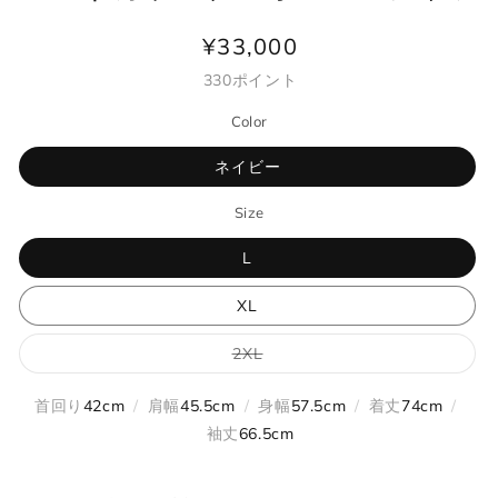
¥33,000
通
常
330
ポイント
価
Color
格
ネイビー
Size
L
XL
バ
2XL
リ
エ
ー
首回り
42cm
/
肩幅
45.5cm
/
身幅
57.5cm
/
着丈
74cm
/
シ
ョ
袖丈
66.5cm
ン
は
売
り