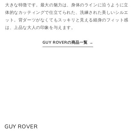
大きな特徴です。最大の魅力は、身体のラインに沿うように立
JPN
IT
US
UK
体的なカッティングで仕立てられた、洗練された美しいシルエ
XS
44
S
34
ット。背ダーツがなくてもスッキリと見える細身のフィット感
は、上品な大人の印象を与えます。
S
46
M
36
GUY ROVERの商品一覧 →
M
48
L
38
L
50
XL
40
XL
52
2XL
42
2XL
54
3XL
44
ボトムス
GUY ROVER
JPN
IT
US(inch)
UK