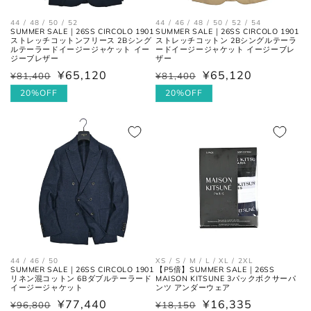
44 / 48 / 50 / 52
44 / 46 / 48 / 50 / 52 / 54
SUMMER SALE｜26SS CIRCOLO 1901
SUMMER SALE｜26SS CIRCOLO 1901
ストレッチコットンフリース 2Bシング
ストレッチコットン 2Bシングルテーラ
ルテーラードイージージャケット イー
ードイージージャケット イージーブレ
ジーブレザー
ザー
¥65,120
¥65,120
¥81,400
¥81,400
通
セ
通
セ
常
ー
20%OFF
常
ー
20%OFF
価
ル
価
ル
襟を平らに広げ、ボタンとホール
格
価
格
価
首周り
の中心までを結んだ長さ。
格
格
肩と袖の縫い目、左右の肩先を結
肩幅
んだ長さ。
一番くびれている箇所の左右を結
胴囲
んだ長さ。
44 / 46 / 50
XS / S / M / L / XL / 2XL
SUMMER SALE｜26SS CIRCOLO 1901
【P5倍】SUMMER SALE｜26SS
肩幅の1/2cmを、袖丈の長さに足
リネン混コットン 6Bダブルテーラード
MAISON KITSUNE 3パックボクサーパ
裄丈
した数。
イージージャケット
ンツ アンダーウェア
¥77,440
¥16,335
¥96,800
¥18,150
通
セ
通
セ