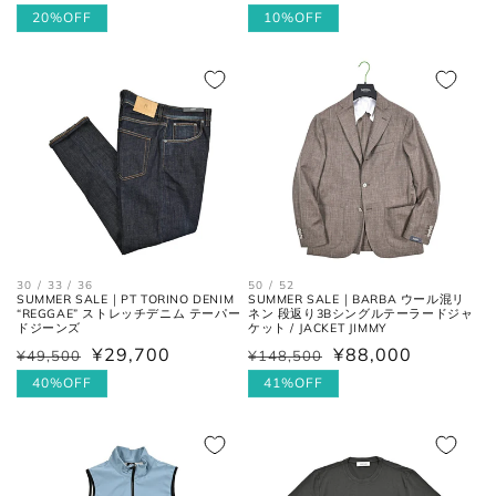
常
ー
20%OFF
常
ー
10%OFF
肩の付け根から袖先までの長さ。
(ボタンを外して腕を垂直に伸ば
価
ル
価
ル
袖丈
した時、手の甲が半分隠れるくら
格
価
格
価
いが適正サイズの目安です。)
格
格
ボトムス
30 / 33 / 36
50 / 52
SUMMER SALE｜PT TORINO DENIM
SUMMER SALE｜BARBA ウール混リ
“REGGAE” ストレッチデニム テーパー
ネン 段返り3Bシングルテーラードジャ
ドジーンズ
ケット / JACKET JIMMY
¥29,700
¥88,000
¥49,500
¥148,500
通
セ
通
セ
常
ー
40%OFF
常
ー
41%OFF
価
ル
価
ル
格
価
格
価
ウエス
平置きにし、自然なテンションを
格
格
ト
加え端と端を結んだ長さ×2。