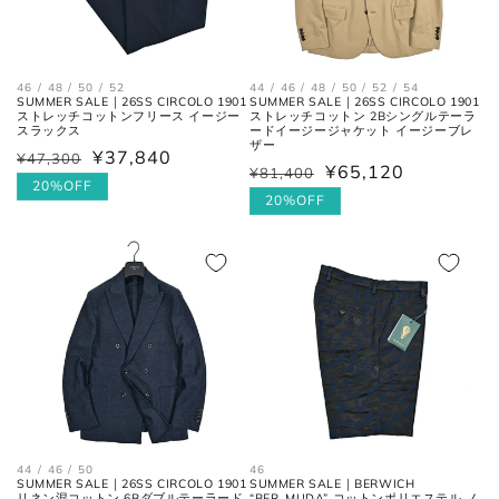
46 / 48 / 50 / 52
44 / 46 / 48 / 50 / 52 / 54
SUMMER SALE｜26SS CIRCOLO 1901
SUMMER SALE｜26SS CIRCOLO 1901
ストレッチコットンフリース イージー
ストレッチコットン 2Bシングルテーラ
スラックス
ードイージージャケット イージーブレ
ザー
¥37,840
¥47,300
通
セ
¥65,120
¥81,400
通
セ
常
ー
20%OFF
常
ー
20%OFF
価
ル
襟を平らに広げ、ボタンとホール
首周り
価
ル
の中心までを結んだ長さ。
格
価
格
価
格
格
肩と袖の縫い目、左右の肩先を結
肩幅
んだ長さ。
一番くびれている箇所の左右を結
胴囲
んだ長さ。
肩幅の1/2cmを、袖丈の長さに足
裄丈
44 / 46 / 50
46
した数。
SUMMER SALE｜26SS CIRCOLO 1901
SUMMER SALE｜BERWICH
リネン混コットン 6Bダブルテーラード
“BER_MUDA” コットンポリエステル ノ