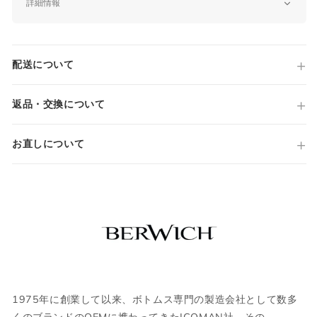
詳細情報
品番
yretro long zg1014x
原産国
配送について
Made in ITALY
サイズガイド
仕様
YRETRO LONG
返品・交換について
ノータック
ジップフライ
当店では全商品手作業で実寸を計測してお
お直しについて
スラントポケット
ります。
裾 ダブル仕上げ（ダブル幅4cm程度）
採寸には多少の誤差がある場合がございま
国内参考価格
す。何卒ご了承ください。
37,400円(税込)
サイズについて気になる方は
こちら
からお
問い合わせくださいませ。
ウェア
1975年に創業して以来、ボトムス専門の製造会社として数多
くのブランドのOEMに携わってきたICOMAN社。その