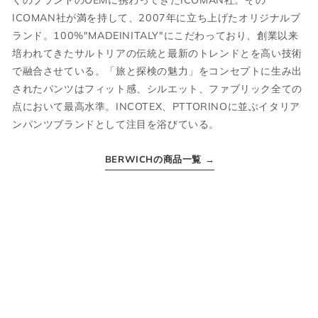
ICOMAN社が満を持して、2007年に立ち上げたオリジナルブ
JPN
IT
US
UK
ランド。100%"MADEINITALY"にこだわっており、創業以来
培われてきたサルトリアの伝統と最新のトレンドとを高い技術
XS
44
S
34
で融合させている。「旅と探検の魅力」をコンセプトに生み出
されたパンツはフィット感、シルエット、ファブリック全ての
S
46
M
36
点において最高水準。INCOTEX、PTTORINOに並ぶイタリア
M
48
L
38
ンパンツブランドとして注目を浴びている。
L
50
XL
40
BERWICHの商品一覧 →
XL
52
2XL
42
2XL
54
3XL
44
ボトムス