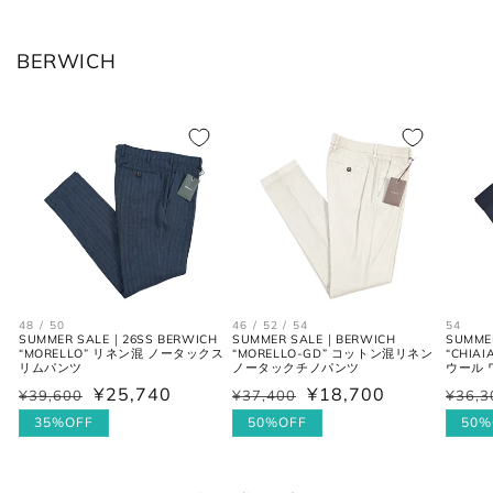
JPN
IT
US(inch)
UK
BERWICH
XS
44
29
34
S
46
30
36
M
48
31-32
38
L
50
33
40
XL
52
34
42
2XL
54
35
44
48 / 50
46 / 52 / 54
54
SUMMER SALE｜26SS BERWICH
SUMMER SALE｜BERWICH
SUMME
“MORELLO” リネン混 ノータックス
“MORELLO-GD” コットン混リネン
“CHIA
リムパンツ
ノータックチノパンツ
ウール
¥25,740
¥18,700
¥39,600
¥37,400
¥36,3
通
セ
通
セ
通
セ
シャツ (ネックサイズ表記)
常
ー
35%OFF
常
ー
50%OFF
常
ー
50%
価
ル
価
ル
価
ル
格
価
格
価
格
価
首回り