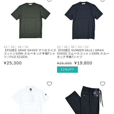
格
格
フロントの上端から股下の縫い目
股上
の交点。
股下の縫い目の交点から、内側の
股下
シームに沿った裾までの長さ。
44 / 46 / 48 / 50
44 / 46 / 48 / 50 / 52
太腿幅
股下の縫い目の交点から、5cm裾
【P20倍】GRAN SASSO マーセライズ
【P20倍】SUMMER SALE｜GRAN
コットン100% クルーネック半袖Tシャ
SASSO スムースコットン100% クルー
(ワタリ
方向へ下がった位置の端と端を結
ツ / FILO SCOZIA
ネック半袖Tシャツ
幅)
んだ長さ。
通
¥25,300
¥19,800
¥25,300
通
セ
常
常
ー
22%OFF
裾幅
裾の端と端を結んだ長さ。
価
価
ル
格
格
価
格
ネクタイ