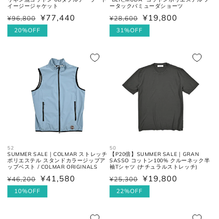
イージージャケット
ータックバミューダショーツ
¥77,440
¥19,800
肩の付け根から袖先までの長さ。
¥96,800
¥28,600
通
セ
通
セ
(ボタンを外して腕を垂直に伸ば
常
ー
20%OFF
常
ー
31%OFF
袖丈
した時、手の甲が半分隠れるくら
価
ル
価
ル
いが適正サイズの目安です。)
格
価
格
価
格
格
ボトムス
52
50
SUMMER SALE｜COLMAR ストレッチ
【P20倍】SUMMER SALE｜GRAN
ポリエステル スタンドカラージップア
SASSO コットン100% クルーネック半
ップベスト / COLMAR ORIGINALS
袖Tシャツ (ナチュラルストレッチ)
¥41,580
¥19,800
¥46,200
¥25,300
通
セ
通
セ
常
ー
10%OFF
常
ー
22%OFF
価
ル
価
ル
ウエス
平置きにし、自然なテンションを
格
価
格
価
ト
加え端と端を結んだ長さ×2。