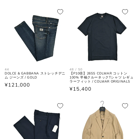
価
ル
肩と袖の縫い目、左右の肩先を結
格
価
肩幅
格
価
んだ長さ。
格
格
身幅
左右の脇下を結んだ長さ。
(胸囲)
後ろ中心、首付け根の襟下より裾
着丈
までの長さ。
44
48 / 50
袖丈
肩の付け根から袖先までの長さ。
DOLCE & GABBANA ストレッチデニ
【P10倍】26SS COLMAR コットン
ム ジーンズ / GOLD
100% 半袖クルーネックTシャツ レギュ
ラーフィット / COLMAR ORIGINALS
通
¥121,000
通
¥15,400
後ろ中心、首付け根の襟下より肩
常
裄丈
先を通った袖先までの長さ。
常
価
価
格
格
シャツ