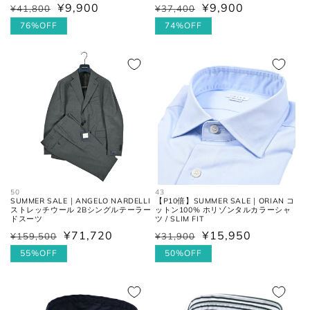
¥9,900
¥9,900
¥41,800
¥37,400
通
セ
通
セ
常
ー
76%OFF
常
ー
74%OFF
価
ル
価
ル
格
価
格
価
格
格
お直しについては
こちら
のページでご確認
ください。
50
43
SUMMER SALE｜ANGELO NARDELLI
【P10倍】SUMMER SALE｜ORIAN コ
ストレッチウール 2Bシングルテーラー
ットン100% ホリゾンタルカラーシャ
ドスーツ
ツ / SLIM FIT
¥71,720
¥15,950
¥159,500
¥31,900
通
セ
通
セ
常
ー
55%OFF
常
ー
50%OFF
価
ル
価
ル
格
価
格
価
格
格