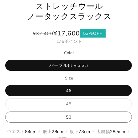
ストレッチウール
ノータックスラックス
¥17,600
¥37,400
53%OFF
通
セ
176
ポイント
常
ー
価
ル
Color
格
価
格
パープル(lt violet)
Size
46
バ
48
リ
エ
ー
50
シ
ョ
ン
ウエスト
84cm
/
股上
28cm
/
股下
78cm
/
太腿幅
28.5cm
/
は