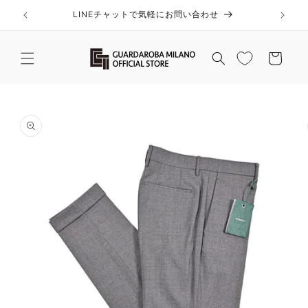
コンテ
ンツに
LINEチャットで気軽にお問い合わせ
進む
カ
ー
ト
商品情
報にス
キップ