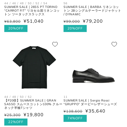
44 / 46 / 48 / 50 / 52 / 54
56
SUMMER SALE｜26SS PT TORINO
SUMMER SALE｜BARBA リネンコッ
“CARROT FIT” リヨセル混リネンコッ
トン 2Bシングルテーラードジャケット
30cm
11
45
12
トン ツータックスラックス
/ DYNAMIC
¥51,040
¥79,200
¥63,800
¥99,000
通
セ
通
セ
常
ー
20%OFF
常
ー
20%OFF
価
ル
価
ル
各サイズの測り方は以下をご参照くださ
い。
格
価
格
価
格
格
トップス
44 / 48 / 50 / 52
11
【P20倍】SUMMER SALE｜GRAN
SUMMER SALE｜Sergio Rossi
SASSO スムースコットン100% クルー
“GRUPPO” ダービーレザーシューズ
ネック半袖Tシャツ
¥35,640
¥138,600
通
セ
¥19,800
¥25,300
通
セ
常
ー
74%OFF
常
ー
22%OFF
価
ル