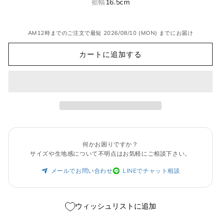
売
裾幅
16.5cm
り
切
れ
て
AM12時までのご注文で最短 2026/08/10 (MON) までにお届け
い
る
か
カートに追加する
販
売
で
き
ま
せ
ん
何かお困りですか？
サイズや生地感について不明点はお気軽にご相談下さい。
メールでお問い合わせ
LINEでチャット相談
ウィッシュリストに追加