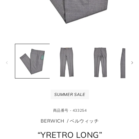
モ
モ
ー
ー
ダ
ダ
ル
ル
で
で
メ
メ
デ
デ
ィ
ィ
ア
ア
(1)
(2
SUMMER SALE
を
を
開
開
く
く
商品番号 - 433254
BERWICH / ベルウィッチ
“YRETRO LONG”