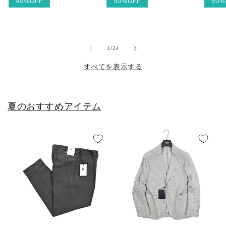
常
ー
40%OFF
常
ー
50%OFF
常
ー
50%
価
ル
価
ル
価
ル
25cm
6
40
7
格
価
格
価
格
価
格
格
格
25.5cm
6.5
40.5
7.5
の
1
/
24
26cm
7
41
8
すべてを表示する
26.5cm
7.5
41.5
8.5
夏のおすすめアイテム
27cm
8
42
9
27.5cm
8.5
42.5
9.5
28cm
9
43
10
28.5cm
9.5
43.5
10.5
29cm
10
44
11
29.5cm
10.5
44.5
11.5