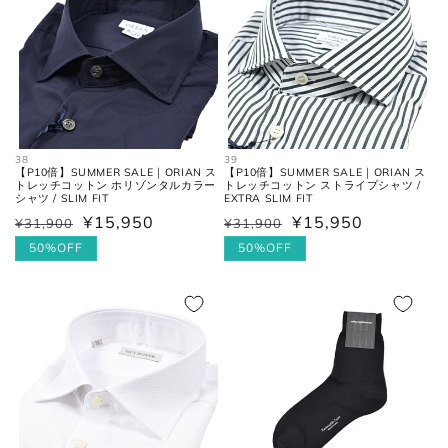
38
39
【P10倍】SUMMER SALE｜ORIAN ス
【P10倍】SUMMER SALE｜ORIAN ス
トレッチコットン ホリゾンタルカラー
トレッチコットン ストライプシャツ /
シャツ / SLIM FIT
EXTRA SLIM FIT
¥15,950
¥15,950
¥31,900
¥31,900
通
セ
通
セ
常
ー
50%OFF
常
ー
50%OFF
価
ル
価
ル
格
価
格
価
格
格