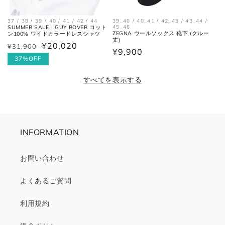
37 / 38 / 39 / 40 / 41 / 42 / 44
39_40 / 40_41 / 42_43 / 43_44 /
SUMMER SALE｜GUY ROVER コット
45_46
ZEGNA ウールソックス 靴下 (クルー
ン100% ワイドカラードレスシャツ
丈)
¥20,020
¥31,900
通
セ
通
¥9,900
常
ー
37%OFF
常
価
ル
価
すべてを表示する
格
価
格
格
INFORMATION
お問い合わせ
よくあるご質問
利用規約