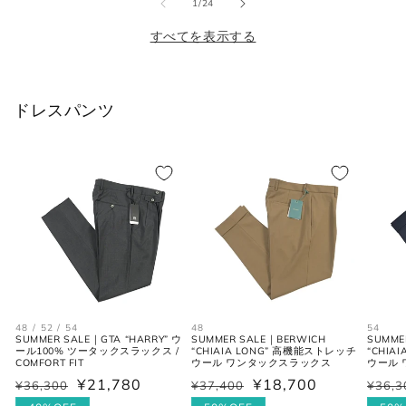
JPN
IT
UK
の
1
/
24
格
格
格
(cm)
すべてを表示する
XS
37
44
34
S
38
46
36
ドレスパンツ
M
39-40
48
38
L
41-42
50
40
XL
43
52
42
2XL
44
54
44
48 / 52 / 54
48
54
シューズ
SUMMER SALE｜GTA “HARRY” ウ
SUMMER SALE｜BERWICH
SUMME
ール100% ツータックスラックス /
“CHIAIA LONG” 高機能ストレッチ
“CHIA
COMFORT FIT
ウール ワンタックスラックス
ウール
¥21,780
¥18,700
¥36,300
¥37,400
¥36,3
通
セ
通
セ
通
セ
JPN
UK
EU
US