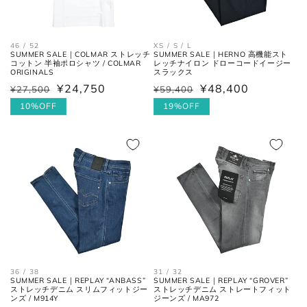
全長
大剣と小剣の先端を結んだ長さ。
大剣幅
大剣の剣先幅。
46 / 52
XS / S / L
SUMMER SALE｜COLMAR ストレッチ
SUMMER SALE｜HERNO 高機能スト
コットン 半袖ポロシャツ / COLMAR
レッチナイロン ドローコードイージー
ORIGINALS
スラックス
¥24,750
¥48,400
¥27,500
¥59,400
通
セ
通
セ
シューズ
常
ー
10%OFF
常
ー
19%OFF
価
ル
価
ル
格
価
格
価
アウトソールに沿って前後の先端
格
格
全長
を結んだ長さ。
一番張り出しているアウトソール
最大幅
の最大幅。
ヒール
ヒールの上端と下端を結んだ長
高さ
さ。
36 / 38
31 / 32
SUMMER SALE｜REPLAY “ANBASS”
SUMMER SALE｜REPLAY “GROVER”
ストレッチデニム スリムフィットジー
ストレッチデニム ストレートフィット
ンズ / M914Y
ジーンズ / MA972