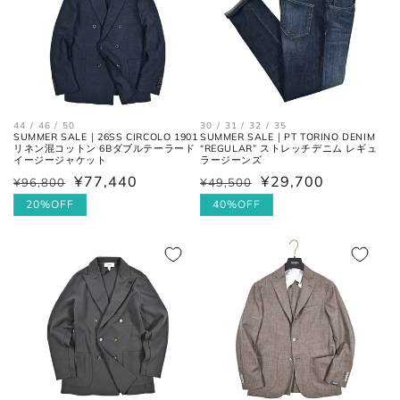
一番くびれている箇所の左右を結
胴囲
んだ長さ。
肩幅の1/2cmを、袖丈の長さに足
裄丈
した数。
44 / 46 / 50
30 / 31 / 32 / 35
SUMMER SALE｜26SS CIRCOLO 1901
SUMMER SALE｜PT TORINO DENIM
リネン混コットン 6Bダブルテーラード
“REGULAR” ストレッチデニム レギュ
イージージャケット
ラージーンズ
肩の付け根から袖先までの長さ。
¥77,440
¥29,700
¥96,800
¥49,500
通
セ
通
セ
(ボタンを外して腕を垂直に伸ば
袖丈
常
ー
20%OFF
常
ー
40%OFF
した時、手の甲が半分隠れるくら
いが適正サイズの目安です。)
価
ル
価
ル
格
価
格
価
格
格
ボトムス