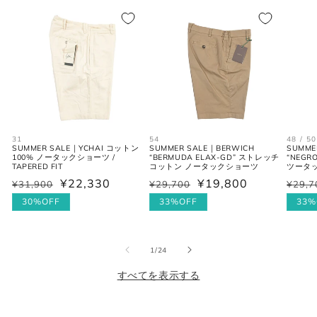
シャツ (ネックサイズ表記)
首回り
JPN
IT
UK
(cm)
31
54
48 / 50
SUMMER SALE｜YCHAI コットン
SUMMER SALE｜BERWICH
SUMME
XS
37
44
34
100% ノータックショーツ /
“BERMUDA ELAX-GD” ストレッチ
“NEGR
TAPERED FIT
コットン ノータックショーツ
ツータ
¥22,330
¥19,800
S
38
46
36
¥31,900
¥29,700
¥29,7
通
セ
通
セ
通
セ
常
ー
30%OFF
常
ー
33%OFF
常
ー
33%
M
39-40
48
38
価
ル
価
ル
価
ル
格
価
格
価
格
価
L
41-42
50
40
の
1
/
24
格
格
格
すべてを表示する
XL
43
52
42
2XL
44
54
44