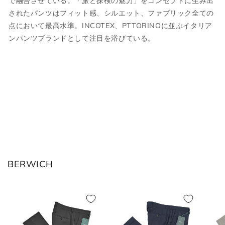
で融合させている。「旅と探検の魅力」をコンセプトに生み出
サイズについて気になる方は
こちら
からお
されたパンツはフィット感、シルエット、ファブリック全ての
問い合わせくださいませ。
点において最高水準。INCOTEX、PTTORINOに並ぶイタリア
ンパンツブランドとして注目を浴びている。
ウェア
JPN
IT
US
UK
XS
44
S
34
S
46
M
36
BERWICH
M
48
L
38
L
50
XL
40
XL
52
2XL
42