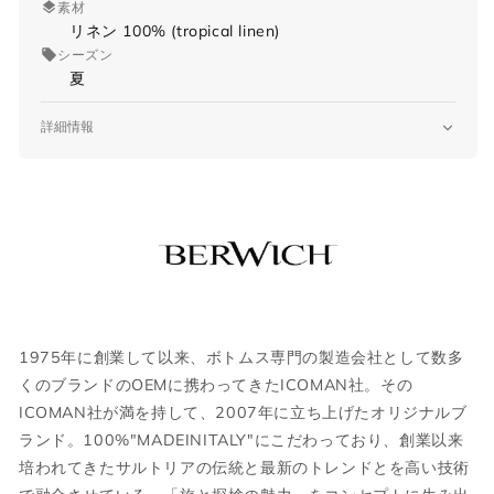
素材
リネン 100% (tropical linen)
シーズン
夏
詳細情報
品番
ber_muda an1370
原産国
Made in ITALY
仕様
BER_MUDA
サイズガイド
ノータック
ジップフライ
スラントポケット
1975年に創業して以来、ボトムス専門の製造会社として数多
裾 タタキ仕上げ
くのブランドのOEMに携わってきたICOMAN社。その
当店では全商品手作業で実寸を計測してお
国内参考価格
ICOMAN社が満を持して、2007年に立ち上げたオリジナルブ
ります。
28,600円(税込)
ランド。100%"MADEINITALY"にこだわっており、創業以来
採寸には多少の誤差がある場合がございま
培われてきたサルトリアの伝統と最新のトレンドとを高い技術
す。何卒ご了承ください。