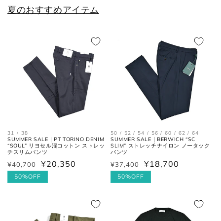
夏のおすすめアイテム
シューズ
JPN
UK
EU
US
25cm
6
40
7
25.5cm
6.5
40.5
7.5
50 / 52 / 54 / 56 / 60 / 62 / 64
31 / 38
SUMMER SALE｜BERWICH “SC
SUMMER SALE｜PT TORINO DENIM
26cm
7
41
8
SLIM” ストレッチナイロン ノータック
“SOUL” リヨセル混コットン ストレッ
パンツ
チスリムパンツ
26.5cm
7.5
41.5
8.5
¥18,700
¥20,350
¥37,400
¥40,700
通
セ
通
セ
常
ー
50%OFF
常
ー
50%OFF
27cm
8
42
9
価
ル
価
ル
格
価
格
価
27.5cm
8.5
42.5
9.5
格
格