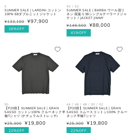
S
50 / 52
SUMMER SALE｜LARDINI コットン
SUMMER SALE｜BARBA ウール混リ
100% 6Bダブルニットジャケット
ネン 段返り3Bシングルテーラードジャ
ケット / JACKET JIMMY
¥97,900
¥133,100
通
セ
¥88,000
¥148,500
通
セ
常
ー
26%OFF
常
ー
41%OFF
価
ル
ウエス
平置きにし、自然なテンションを
価
ル
格
価
ト
加え端と端を結んだ長さ×2。
格
価
格
格
フロントの上端から股下の縫い目
股上
の交点。
股下の縫い目の交点から、内側の
股下
シームに沿った裾までの長さ。
太腿幅
股下の縫い目の交点から、5cm裾
50
44 / 46 / 48 / 50 / 52
【P20倍】SUMMER SALE｜GRAN
【P20倍】SUMMER SALE｜GRAN
(ワタリ
方向へ下がった位置の端と端を結
SASSO コットン100% クルーネック半
SASSO スムースコットン100% クルー
袖Tシャツ (ナチュラルストレッチ)
ネック半袖Tシャツ
幅)
んだ長さ。
¥19,800
¥19,800
¥25,300
¥25,300
通
セ
通
セ
常
ー
22%OFF
常
ー
22%OFF
裾幅
裾の端と端を結んだ長さ。