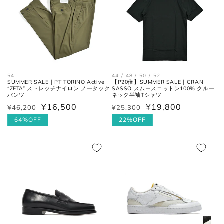
28cm
9
43
10
28.5cm
9.5
43.5
10.5
29cm
10
44
11
29.5cm
10.5
44.5
11.5
44 / 48 / 50 / 52
54
【P20倍】SUMMER SALE｜GRAN
SUMMER SALE｜PT TORINO Active
SASSO スムースコットン100% クルー
“ZETA” ストレッチナイロン ノータック
ネック半袖Tシャツ
パンツ
30cm
11
45
12
¥19,800
¥16,500
¥25,300
¥46,200
通
セ
通
セ
常
ー
22%OFF
常
ー
64%OFF
価
ル
価
ル
各サイズの測り方は以下をご参照くださ
格
価
格
価
い。
格
格
トップス