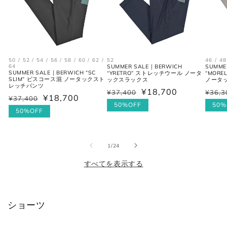
2XL
54
3XL
44
ボトムス
50 / 52 / 54 / 56 / 58 / 60 / 62 /
52
46 / 48
64
SUMMER SALE｜BERWICH
SUMME
SUMMER SALE｜BERWICH “SC
“YRETRO” ストレッチウール ノータ
“MOR
SLIM” ビスコース混 ノータックスト
ックスラックス
ノータ
JPN
IT
US(inch)
UK
レッチパンツ
¥18,700
¥37,400
¥36,3
通
セ
通
セ
¥18,700
¥37,400
通
セ
常
ー
50%OFF
常
ー
50%
XS
44
29
34
常
ー
50%OFF
価
ル
価
ル
価
ル
格
価
格
価
S
46
30
36
格
価
格
格
の
1
/
24
格
M
48
31-32
38
すべてを表示する
L
50
33
40
XL
52
34
42
ショーツ
2XL
54
35
44