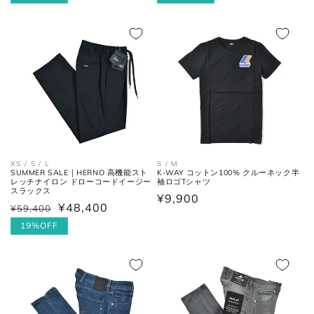
価
ル
価
ル
格
価
格
価
格
格
ネクタイ
全長
大剣と小剣の先端を結んだ長さ。
大剣幅
大剣の剣先幅。
XS / S / L
S / M
SUMMER SALE｜HERNO 高機能スト
K-WAY コットン100% クルーネック半
レッチナイロン ドローコードイージー
袖ロゴTシャツ
スラックス
通
¥9,900
¥48,400
シューズ
¥59,400
通
セ
常
常
ー
19%OFF
価
価
ル
格
格
価
アウトソールに沿って前後の先端
全長
格
を結んだ長さ。
一番張り出しているアウトソール