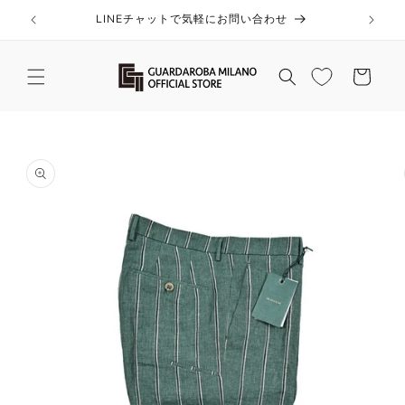
コンテ
ンツに
LINEチャットで気軽にお問い合わせ
進む
カ
ー
ト
商品情
報にス
キップ