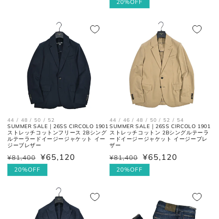
常
ー
20%OFF
裄丈
価
先を通った袖先までの長さ。
価
ル
格
格
価
格
シャツ
44 / 48 / 50 / 52
44 / 46 / 48 / 50 / 52 / 54
SUMMER SALE｜26SS CIRCOLO 1901
SUMMER SALE｜26SS CIRCOLO 1901
ストレッチコットンフリース 2Bシング
ストレッチコットン 2Bシングルテーラ
ルテーラードイージージャケット イー
ードイージージャケット イージーブレ
ジーブレザー
ザー
¥65,120
¥65,120
¥81,400
¥81,400
通
セ
通
セ
襟を平らに広げ、ボタンとホール
常
ー
20%OFF
常
ー
20%OFF
首周り
の中心までを結んだ長さ。
価
ル
価
ル
格
価
格
価
格
格
肩と袖の縫い目、左右の肩先を結
肩幅
んだ長さ。