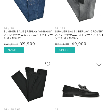
最大幅
の最大幅。
ヒール
ヒールの上端と下端を結んだ長
高さ
さ。
36 / 38
31 / 32
SUMMER SALE｜REPLAY “ANBASS”
SUMMER SALE｜REPLAY “GROVER”
ストレッチデニム スリムフィットジー
ストレッチデニム ストレートフィット
ンズ / M914Y
ジーンズ / MA972
¥9,900
¥9,900
¥41,800
¥37,400
通
セ
通
セ
常
ー
76%OFF
常
ー
74%OFF
価
ル
価
ル
格
価
格
価
格
格
お直しについては
こちら
のページでご確認
ください。
56 / 58 / 62
12