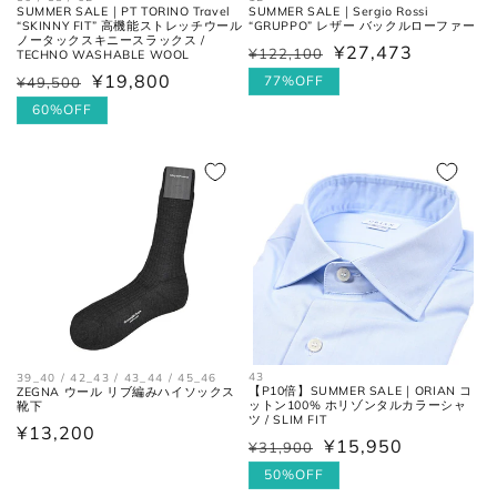
SUMMER SALE｜PT TORINO Travel
SUMMER SALE｜Sergio Rossi
“SKINNY FIT” 高機能ストレッチウール
“GRUPPO” レザー バックルローファー
ノータックスキニースラックス /
¥27,473
¥122,100
通
セ
TECHNO WASHABLE WOOL
¥19,800
常
ー
77%OFF
¥49,500
通
セ
価
ル
常
ー
60%OFF
格
価
価
ル
格
格
価
格
43
39_40 / 42_43 / 43_44 / 45_46
【P10倍】SUMMER SALE｜ORIAN コ
ZEGNA ウール リブ編みハイソックス
ットン100% ホリゾンタルカラーシャ
靴下
ツ / SLIM FIT
通
¥13,200
¥15,950
¥31,900
通
セ
常
常
ー
50%OFF
価