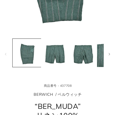
モ
モ
ー
ー
ダ
ダ
ル
ル
で
で
メ
メ
デ
デ
ィ
ィ
ア
ア
(1)
(2
を
を
商品番号 - 437708
開
開
く
く
BERWICH / ベルウィッチ
“BER_MUDA”