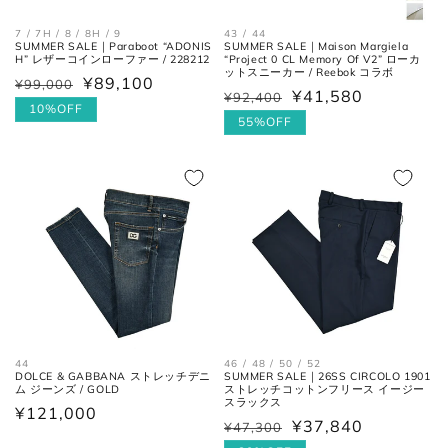
7 / 7H / 8 / 8H / 9
43 / 44
SUMMER SALE｜Paraboot “ADONIS
SUMMER SALE｜Maison Margiela
H” レザーコインローファー / 228212
“Project 0 CL Memory Of V2” ローカ
ットスニーカー / Reebok コラボ
¥89,100
¥99,000
通
セ
¥41,580
¥92,400
通
セ
常
ー
10%OFF
常
ー
55%OFF
価
ル
価
ル
格
価
格
価
肩と袖の縫い目、左右の肩先を結
格
肩幅
んだ長さ。
格
身幅
左右の脇下を結んだ長さ。
(胸囲)
後ろ中心、首付け根の襟下より裾
着丈
までの長さ。
44
46 / 48 / 50 / 52
DOLCE & GABBANA ストレッチデニ
SUMMER SALE｜26SS CIRCOLO 1901
ム ジーンズ / GOLD
ストレッチコットンフリース イージー
袖丈
肩の付け根から袖先までの長さ。
スラックス
通
¥121,000
¥37,840
¥47,300
通
セ
常
後ろ中心、首付け根の襟下より肩