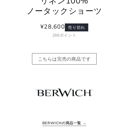
リネン100%
ノータックショーツ
¥28,600
通
売り切れ
常
286
ポイント
価
格
こちらは完売の商品です
BERWICHの商品一覧 →