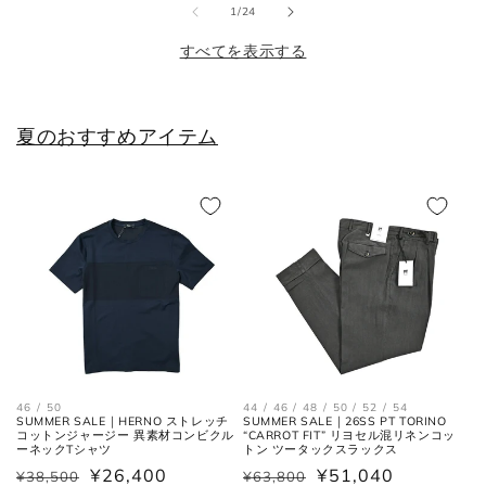
格
格
の
1
/
24
格
2XL
44
54
44
すべてを表示する
シューズ
夏のおすすめアイテム
JPN
UK
EU
US
25cm
6
40
7
25.5cm
6.5
40.5
7.5
26cm
7
41
8
26.5cm
7.5
41.5
8.5
46 / 50
44 / 46 / 48 / 50 / 52 / 54
SUMMER SALE｜HERNO ストレッチ
SUMMER SALE｜26SS PT TORINO
コットンジャージー 異素材コンビクル
“CARROT FIT” リヨセル混リネンコッ
27cm
8
42
9
ーネックTシャツ
トン ツータックスラックス
¥26,400
¥51,040
¥38,500
¥63,800
通
セ
通
セ