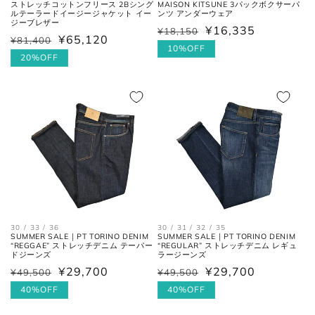
ストレッチコットンフリース 2Bシング
MAISON KITSUNE 3パックボクサーパ
ルテーラードイージージャケット イー
ンツ アンダーウェア
後ろ中心、首付け根の襟下より肩
ジーブレザー
裄丈
¥16,335
¥18,150
通
セ
先を通った袖先までの長さ。
¥65,120
¥81,400
通
セ
常
ー
10%OFF
常
ー
20%OFF
価
ル
価
ル
格
価
格
価
シャツ
格
格
30 / 33 / 36
30 / 31 / 32 / 35
SUMMER SALE｜PT TORINO DENIM
SUMMER SALE｜PT TORINO DENIM
“REGGAE” ストレッチデニム テーパー
“REGULAR” ストレッチデニム レギュ
ドジーンズ
ラージーンズ
襟を平らに広げ、ボタンとホール
¥29,700
¥29,700
¥49,500
¥49,500
通
セ
通
セ
首周り
の中心までを結んだ長さ。
常
ー
40%OFF
常
ー
40%OFF
価
ル
価
ル