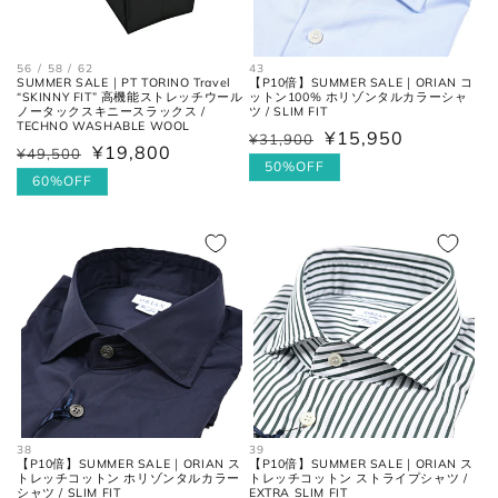
56 / 58 / 62
43
SUMMER SALE｜PT TORINO Travel
【P10倍】SUMMER SALE｜ORIAN コ
“SKINNY FIT” 高機能ストレッチウール
ットン100% ホリゾンタルカラーシャ
ノータックスキニースラックス /
ツ / SLIM FIT
TECHNO WASHABLE WOOL
¥15,950
¥31,900
通
セ
¥19,800
¥49,500
通
セ
常
ー
50%OFF
常
ー
60%OFF
価
ル
価
ル
格
価
格
価
格
格
38
39
【P10倍】SUMMER SALE｜ORIAN ス
【P10倍】SUMMER SALE｜ORIAN ス
トレッチコットン ホリゾンタルカラー
トレッチコットン ストライプシャツ /
シャツ / SLIM FIT
EXTRA SLIM FIT