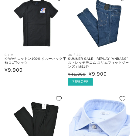
格
格
一番張り出しているアウトソール
最大幅
の最大幅。
ヒール
ヒールの上端と下端を結んだ長
高さ
さ。
36 / 38
S / M
SUMMER SALE｜REPLAY “ANBASS”
K-WAY コットン100% クルーネック半
ストレッチデニム スリムフィットジー
袖ロゴTシャツ
ンズ / M914Y
通
¥9,900
¥9,900
¥41,800
通
セ
常
常
ー
76%OFF
価
価
ル
格
格
価
格
お直しについては
こちら
のページでご確認
ください。