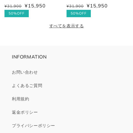
¥15,950
¥15,950
¥31,900
¥31,900
通
セ
通
セ
常
ー
50%OFF
常
ー
50%OFF
価
ル
価
ル
すべてを表示する
格
価
格
価
格
格
INFORMATION
お問い合わせ
よくあるご質問
利用規約
返金ポリシー
プライバシーポリシー