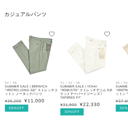
2XL
54
35
44
カジュアルパンツ
シャツ (ネックサイズ表記)
首回り
JPN
IT
UK
(cm)
XS
37
44
34
54 / 56
31 / 32 / 38
46 / 50
S
38
46
36
SUMMER SALE｜BERWICH
SUMMER SALE｜YCHAI
SUMME
“YRETRO LONG-GD” ストレッチコ
“ROBUSTO” ストレッチデニム 5ポ
“XRET
ットン ノータックパンツ
ケットテーパードジーンズ /
ットン
M
39-40
48
38
TAPERED FIT
¥11,000
¥35,200
¥37,4
通
セ
通
セ
¥22,330
¥31,900
通
セ
常
ー
69%OFF
常
ー
50%
L
41-42
50
40
常
ー
30%OFF
価
ル
価
ル
価
ル
格
価
格
価
XL
43
52
42
格
価