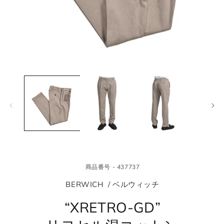
モ
モ
ー
ー
ダ
ダ
ル
ル
で
で
メ
メ
デ
デ
ィ
ィ
ア
ア
(1)
(2
を
を
商品番号 - 437737
開
開
く
く
BERWICH / ベルウィッチ
“XRETRO-GD”