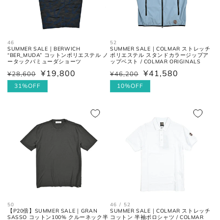
46
52
SUMMER SALE｜BERWICH
SUMMER SALE｜COLMAR ストレッチ
“BER_MUDA” コットンポリエステル ノ
ポリエステル スタンドカラージップア
ータックバミューダショーツ
ップベスト / COLMAR ORIGINALS
¥19,800
¥41,580
¥28,600
¥46,200
通
セ
通
セ
ウエス
平置きにし、自然なテンションを
常
ー
31%OFF
常
ー
10%OFF
ト
加え端と端を結んだ長さ×2。
価
ル
価
ル
格
価
格
価
フロントの上端から股下の縫い目
格
格
股上
の交点。
股下の縫い目の交点から、内側の
股下
シームに沿った裾までの長さ。
太腿幅
股下の縫い目の交点から、5cm裾
(ワタリ
方向へ下がった位置の端と端を結
50
46 / 52
幅)
んだ長さ。
【P20倍】SUMMER SALE｜GRAN
SUMMER SALE｜COLMAR ストレッチ
SASSO コットン100% クルーネック半
コットン 半袖ポロシャツ / COLMAR