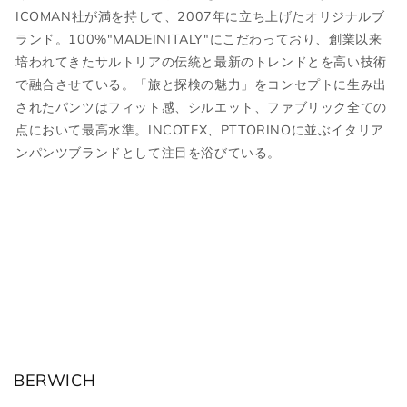
す。何卒ご了承ください。
国内参考価格
ICOMAN社が満を持して、2007年に立ち上げたオリジナルブ
35,200円(税込)
ランド。100%"MADEINITALY"にこだわっており、創業以来
サイズについて気になる方は
こちら
からお
培われてきたサルトリアの伝統と最新のトレンドとを高い技術
問い合わせくださいませ。
で融合させている。「旅と探検の魅力」をコンセプトに生み出
されたパンツはフィット感、シルエット、ファブリック全ての
点において最高水準。INCOTEX、PTTORINOに並ぶイタリア
ウェア
ンパンツブランドとして注目を浴びている。
JPN
IT
US
UK
XS
44
S
34
S
46
M
36
M
48
L
38
L
50
XL
40
BERWICH
XL
52
2XL
42