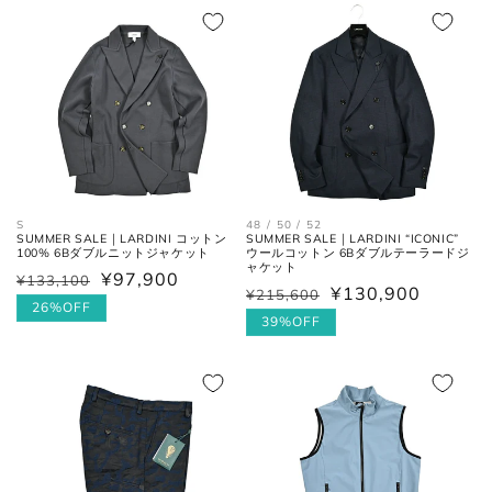
肩と袖の縫い目、左右の肩先を結
格
価
格
価
肩幅
んだ長さ。
格
格
一番くびれている箇所の左右を結
胴囲
んだ長さ。
肩幅の1/2cmを、袖丈の長さに足
裄丈
した数。
S
48 / 50 / 52
SUMMER SALE｜LARDINI コットン
SUMMER SALE｜LARDINI “ICONIC”
肩の付け根から袖先までの長さ。
100% 6Bダブルニットジャケット
ウールコットン 6Bダブルテーラードジ
(ボタンを外して腕を垂直に伸ば
ャケット
¥97,900
袖丈
¥133,100
通
セ
した時、手の甲が半分隠れるくら
¥130,900
¥215,600
通
セ
常
ー
26%OFF
いが適正サイズの目安です。)
常
ー
39%OFF
価
ル
価
ル
格
価
格
価
格
格
ボトムス