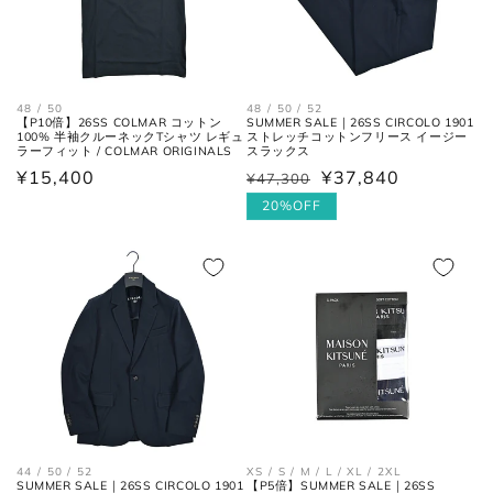
48 / 50
48 / 50 / 52
【P10倍】26SS COLMAR コットン
SUMMER SALE｜26SS CIRCOLO 1901
100% 半袖クルーネックTシャツ レギュ
ストレッチコットンフリース イージー
ラーフィット / COLMAR ORIGINALS
スラックス
通
¥15,400
¥37,840
¥47,300
通
セ
常
常
ー
20%OFF
肩と袖の縫い目、左右の肩先を結
価
価
ル
肩幅
んだ長さ。
格
格
価
格
身幅
左右の脇下を結んだ長さ。
(胸囲)
後ろ中心、首付け根の襟下より裾
着丈
までの長さ。
袖丈
肩の付け根から袖先までの長さ。
44 / 50 / 52
XS / S / M / L / XL / 2XL
SUMMER SALE｜26SS CIRCOLO 1901
【P5倍】SUMMER SALE｜26SS