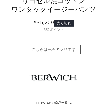
リヨセル混コットン
ワンタックイージーパンツ
¥35,200
通
売り切れ
常
352
ポイント
価
格
こちらは完売の商品です
BERWICHの商品一覧 →