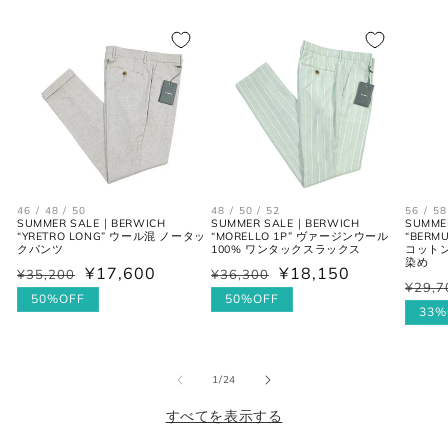
2XL
54
3XL
44
ボトムス
JPN
IT
US(inch)
UK
46 / 48 / 50
48 / 50 / 52
56 / 58
SUMMER SALE｜BERWICH
SUMMER SALE｜BERWICH
SUMME
“YRETRO LONG” ウール混 ノータッ
“MORELLO 1P” ヴァージンウール
“BERM
XS
44
29
34
クパンツ
100% ワンタックスラックス
コットン
染め
¥17,600
¥18,150
¥35,200
¥36,300
通
セ
通
セ
¥29,7
通
セ
S
46
30
36
常
ー
50%OFF
常
ー
50%OFF
常
ー
33%
価
ル
価
ル
価
ル
M
48
31-32
38
格
価
格
価
格
価
格
格
の
1
/
24
L
50
33
40
格
すべてを表示する
XL
52
34
42