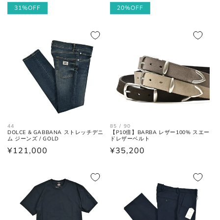
27.5cm
8.5
42.5
9.5
常
ー
31%OFF
常
ー
20%OFF
価
ル
価
ル
28cm
9
43
10
格
価
格
価
格
格
28.5cm
9.5
43.5
10.5
29cm
10
44
11
29.5cm
10.5
44.5
11.5
30cm
11
45
12
44
85 / 90
DOLCE & GABBANA ストレッチデニ
【P10倍】BARBA レザー100% スエー
ム ジーンズ / GOLD
ドレザーベルト
通
¥121,000
通
¥35,200
各サイズの測り方は以下をご参照くださ
常
常
い。
価
価
格
格
トップス