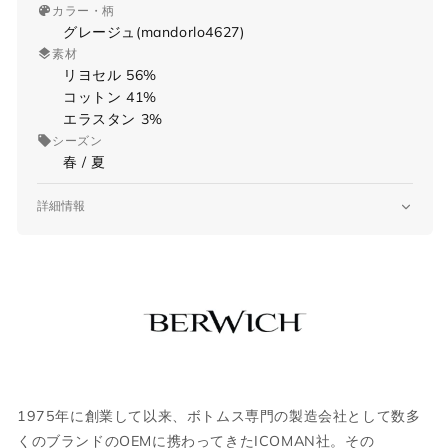
カラー・柄
グレージュ(mandorlo4627)
素材
リヨセル 56%
コットン 41%
エラスタン 3%
シーズン
春 / 夏
詳細情報
品番
xretro-GD de0006x
原産国
Made in ITALY
サイズガイド
仕様
XRETRO-GD
ワンタック(1プリーツ)
当店では全商品手作業で実寸を計測してお
ジップフライ
ります。
スラントポケット
1975年に創業して以来、ボトムス専門の製造会社として数多
採寸には多少の誤差がある場合がございま
裾 タタキ仕上げ
くのブランドのOEMに携わってきたICOMAN社。その