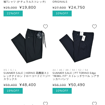
袖Tシャツ (ナチュラルストレッチ)
ORIGINALS
¥19,800
¥24,750
裾幅
裾の端と端を結んだ長さ。
¥25,300
¥27,500
通
セ
通
セ
常
ー
22%OFF
常
ー
10%OFF
価
ル
価
ル
格
価
格
価
ネクタイ
格
格
全長
大剣と小剣の先端を結んだ長さ。
大剣幅
大剣の剣先幅。
XS / S / L
44 / 46 / 48 / 50 / 52 / 54
SUMMER SALE｜HERNO 高機能スト
SUMMER SALE｜PT TORINO Edge
レッチナイロン ドローコードイージー
“REBEL FIT” ストレッチウール シアサ
シューズ
スラックス
ッカーパンツ
¥48,400
¥50,490
¥59,400
¥56,100
通
セ
通
セ
常
ー
19%OFF
常
ー
10%OFF
アウトソールに沿って前後の先端
価
ル
価
ル
全長
を結んだ長さ。
格
価
格
価