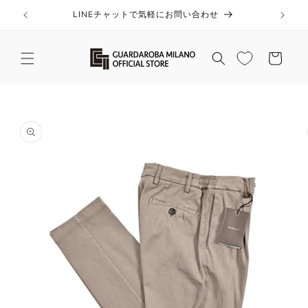
コンテ
ンツに
LINEチャットで気軽にお問い合わせ
進む
カ
ー
ト
商品情
報にス
キップ