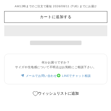
売
り
AM12時までのご注文で最短 2026/08/11 (TUE) までにお届け
切
れ
て
カートに追加する
い
る
か
販
売
で
き
ま
せ
ん
何かお困りですか？
サイズや生地感について不明点はお気軽にご相談下さい。
メールでお問い合わせ
LINEでチャット相談
ウィッシュリストに追加