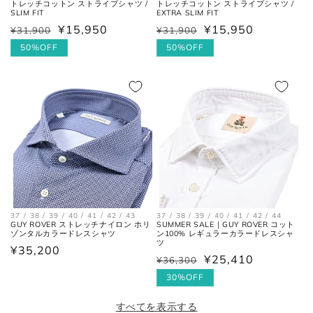
トレッチコットン ストライプシャツ /
トレッチコットン ストライプシャツ /
SLIM FIT
EXTRA SLIM FIT
¥15,950
¥15,950
¥31,900
¥31,900
通
セ
通
セ
常
ー
50%OFF
常
ー
50%OFF
価
ル
価
ル
格
価
格
価
格
格
37 / 38 / 39 / 40 / 41 / 42 / 43
37 / 38 / 39 / 40 / 41 / 42 / 44
GUY ROVER ストレッチナイロン ホリ
SUMMER SALE｜GUY ROVER コット
ゾンタルカラードレスシャツ
ン100% レギュラーカラードレスシャ
ツ
通
¥35,200
¥25,410
¥36,300
通
セ
常
常
ー
30%OFF
価
価
ル
格
すべてを表示する
格
価