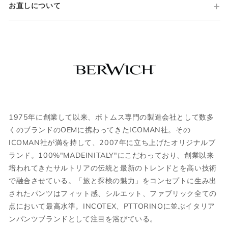
サイズについて気になる方は
こちら
からお
お直しについて
ジップフライ
問い合わせくださいませ。
スラントポケット
裾 タタキ仕上げ
国内参考価格
ウェア
37,400円(税込)
JPN
IT
US
UK
XS
44
S
34
1975年に創業して以来、ボトムス専門の製造会社として数多
くのブランドのOEMに携わってきたICOMAN社。その
S
46
M
36
ICOMAN社が満を持して、2007年に立ち上げたオリジナルブ
ランド。100%"MADEINITALY"にこだわっており、創業以来
M
48
L
38
培われてきたサルトリアの伝統と最新のトレンドとを高い技術
L
50
XL
40
で融合させている。「旅と探検の魅力」をコンセプトに生み出
されたパンツはフィット感、シルエット、ファブリック全ての
XL
52
2XL
42
点において最高水準。INCOTEX、PTTORINOに並ぶイタリア
ンパンツブランドとして注目を浴びている。
2XL
54
3XL
44