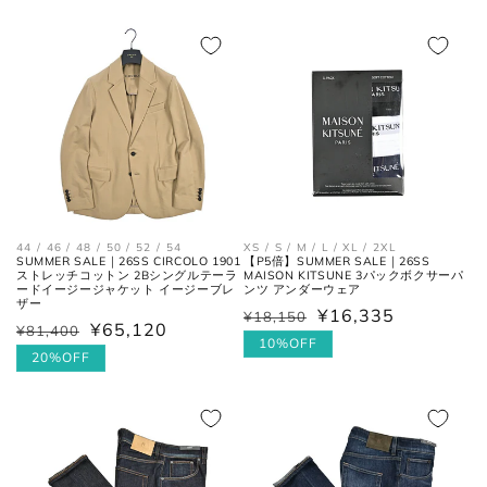
常
価
一番くびれている箇所の左右を結
価
胴囲
格
んだ長さ。
格
肩幅の1/2cmを、袖丈の長さに足
裄丈
した数。
肩の付け根から袖先までの長さ。
(ボタンを外して腕を垂直に伸ば
袖丈
した時、手の甲が半分隠れるくら
44 / 46 / 48 / 50 / 52 / 54
XS / S / M / L / XL / 2XL
いが適正サイズの目安です。)
SUMMER SALE｜26SS CIRCOLO 1901
【P5倍】SUMMER SALE｜26SS
ストレッチコットン 2Bシングルテーラ
MAISON KITSUNE 3パックボクサーパ
ードイージージャケット イージーブレ
ンツ アンダーウェア
ザー
¥16,335
¥18,150
通
セ
¥65,120
¥81,400
通
セ
常
ー
10%OFF
ボトムス
常
ー
20%OFF
価
ル
価
ル
格
価
格
価
格
格