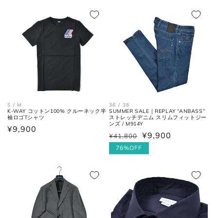
価
ル
の最大幅。
格
格
価
格
ヒール
ヒールの上端と下端を結んだ長
高さ
さ。
36 / 38
S / M
SUMMER SALE｜REPLAY “ANBASS”
K-WAY コットン100% クルーネック半
ストレッチデニム スリムフィットジー
袖ロゴTシャツ
ンズ / M914Y
通
¥9,900
¥9,900
¥41,800
通
セ
常
常
ー
76%OFF
価
価
ル
格
お直しについては
こちら
のページでご確認
格
価
ください。
格