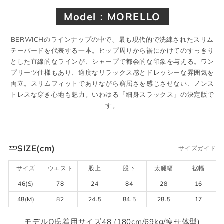
Model：MORELLO
BERWICHのラインナップの中で、最も現代的で洗練されたスリム
テーパードを代表する一本。ヒップ周りから裾にかけてのすっきり
とした直線的なラインが、シャープで都会的な印象を与える。ワン
プリーツ仕様もあり、適度なリラックス感とドレッシーな雰囲気を
両立。スリムフィットでありながら窮屈さを感じさせない、ノンス
トレスな穿き心地も魅力。いわゆる「細身スラックス」の決定版で
す。
SIZE(cm)
サイズガイド
サイズ
ウエスト
股上
股下
太腿幅
裾幅
46(S)
78
24
84
28
16
48(M)
82
24.5
84.5
28.5
17
モデルO氏着用サイズ48 (180cm/69kg/痩せ体型)