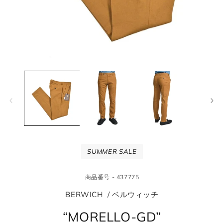
モ
モ
ー
ー
ダ
ダ
ル
ル
で
で
メ
メ
デ
デ
ィ
ィ
ア
ア
(1)
(2
SUMMER SALE
を
を
開
開
く
く
商品番号 - 437775
BERWICH / ベルウィッチ
“MORELLO-GD”