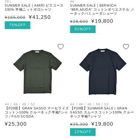
2XL
46
SUMMER SALE｜AMIRI ビスコース
SUMMER SALE｜BERWICH
100% 半袖ニットポロシャツ
“BER_MUDA” コットンポリエステル ノ
ータックバミューダショーツ
¥41,250
¥165,000
通
セ
¥19,800
ネクタイ
¥28,600
通
セ
常
ー
75%OFF
常
ー
31%OFF
価
ル
価
ル
格
価
格
価
全長
大剣と小剣の先端を結んだ長さ。
格
格
大剣幅
大剣の剣先幅。
シューズ
44 / 46 / 48 / 50
44 / 46 / 48 / 50 / 52
【P20倍】GRAN SASSO マーセライズ
【P20倍】SUMMER SALE｜GRAN
アウトソールに沿って前後の先端
コットン100% クルーネック半袖Tシャ
SASSO スムースコットン100% クルー
全長
ツ / FILO SCOZIA
ネック半袖Tシャツ
を結んだ長さ。
通
¥25,300
¥19,800
¥25,300
通
セ
常
常
ー
22%OFF
一番張り出しているアウトソール
最大幅
価