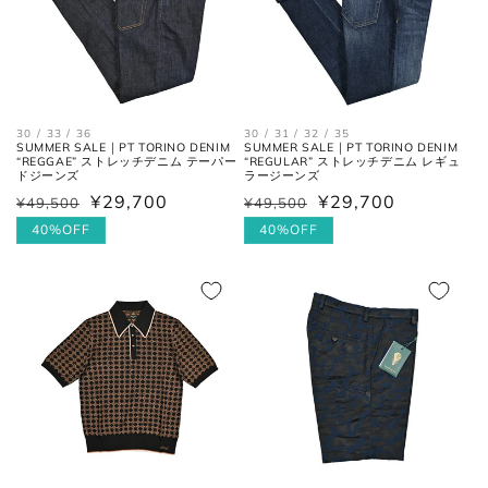
ウエス
平置きにし、自然なテンションを
30 / 33 / 36
30 / 31 / 32 / 35
SUMMER SALE｜PT TORINO DENIM
SUMMER SALE｜PT TORINO DENIM
ト
加え端と端を結んだ長さ×2。
“REGGAE” ストレッチデニム テーパー
“REGULAR” ストレッチデニム レギュ
ドジーンズ
ラージーンズ
¥29,700
¥29,700
¥49,500
¥49,500
通
セ
通
セ
フロントの上端から股下の縫い目
股上
常
ー
40%OFF
常
ー
40%OFF
の交点。
価
ル
価
ル
格
価
格
価
股下の縫い目の交点から、内側の
股下
格
格
シームに沿った裾までの長さ。
太腿幅
股下の縫い目の交点から、5cm裾
(ワタリ
方向へ下がった位置の端と端を結
幅)
んだ長さ。
裾幅
裾の端と端を結んだ長さ。