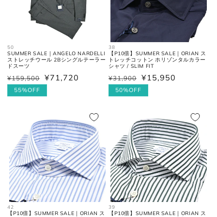
50
38
SUMMER SALE｜ANGELO NARDELLI
【P10倍】SUMMER SALE｜ORIAN ス
ストレッチウール 2Bシングルテーラー
トレッチコットン ホリゾンタルカラー
ドスーツ
シャツ / SLIM FIT
¥71,720
¥15,950
¥159,500
¥31,900
通
セ
通
セ
常
ー
55%OFF
常
ー
50%OFF
価
ル
価
ル
格
価
格
価
格
格
42
39
【P10倍】SUMMER SALE｜ORIAN ス
【P10倍】SUMMER SALE｜ORIAN ス