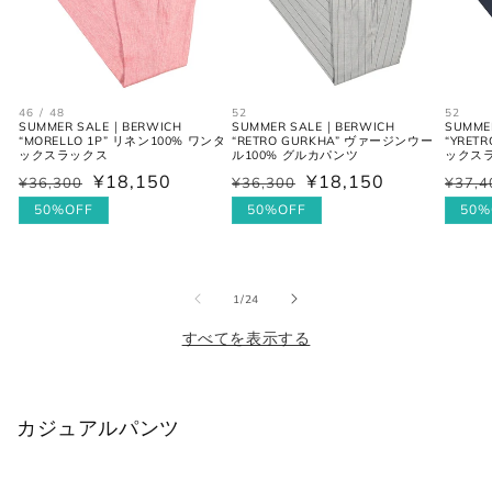
シャツ (ネックサイズ表記)
46 / 48
52
52
SUMMER SALE｜BERWICH
SUMMER SALE｜BERWICH
SUMME
“MORELLO 1P” リネン100% ワンタ
“RETRO GURKHA” ヴァージンウー
“YRE
首回り
JPN
IT
UK
ックスラックス
ル100% グルカパンツ
ックス
(cm)
¥18,150
¥18,150
¥36,300
¥36,300
¥37,4
通
セ
通
セ
通
セ
常
ー
50%OFF
常
ー
50%OFF
常
ー
50%
XS
37
44
34
価
ル
価
ル
価
ル
格
価
格
価
格
価
S
38
46
36
格
格
格
の
1
/
24
M
39-40
48
38
すべてを表示する
L
41-42
50
40
XL
43
52
42
カジュアルパンツ
2XL
44
54
44