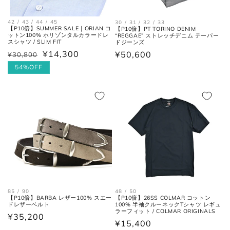
42 / 43 / 44 / 45
30 / 31 / 32 / 33
【P10倍】SUMMER SALE｜ORIAN コ
【P10倍】PT TORINO DENIM
ットン100% ホリゾンタルカラードレ
“REGGAE” ストレッチデニム テーパー
スシャツ / SLIM FIT
ドジーンズ
シャツ
¥14,300
通
¥50,600
¥30,800
通
セ
常
常
ー
54%OFF
価
価
ル
格
格
価
格
襟を平らに広げ、ボタンとホール
首周り
の中心までを結んだ長さ。
85 / 90
48 / 50
【P10倍】BARBA レザー100% スエー
【P10倍】26SS COLMAR コットン
ドレザーベルト
100% 半袖クルーネックTシャツ レギュ
肩と袖の縫い目、左右の肩先を結
ラーフィット / COLMAR ORIGINALS
肩幅
通
¥35,200
んだ長さ。
通
¥15,400
常