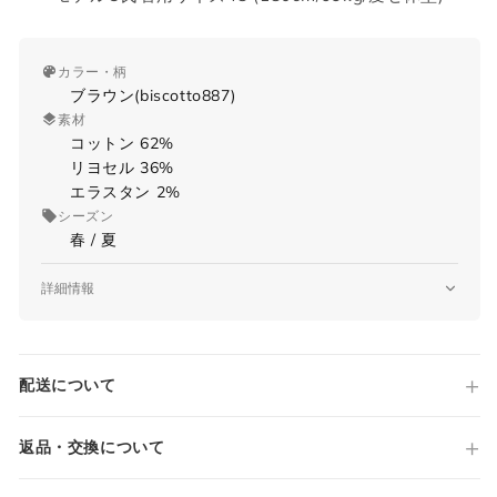
カラー・柄
ブラウン(biscotto887)
素材
コットン 62%
リヨセル 36%
エラスタン 2%
シーズン
春 / 夏
サイズガイド
詳細情報
品番
morello-GD ol0628x
当店では全商品手作業で実寸を計測してお
原産国
配送について
Made in ITALY
ります。
仕様
採寸には多少の誤差がある場合がございま
VISSUTO
返品・交換について
す。何卒ご了承ください。
MORELLO-GD
ノータック