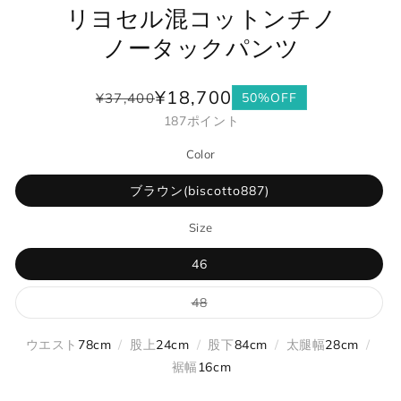
リヨセル混コットンチノ
ノータックパンツ
¥18,700
¥37,400
50%OFF
通
セ
187
ポイント
常
ー
価
ル
Color
格
価
格
ブラウン(biscotto887)
Size
46
バ
48
リ
エ
ー
ウエスト
78cm
/
股上
24cm
/
股下
84cm
/
太腿幅
28cm
/
シ
ョ
裾幅
16cm
ン
は