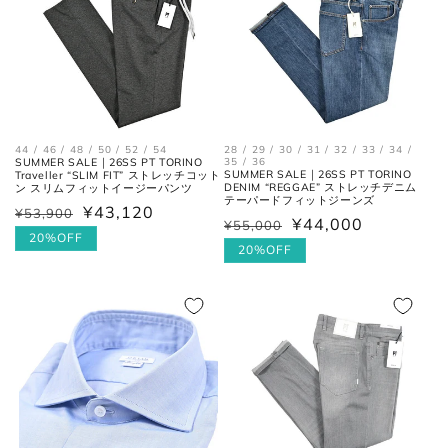
44 / 46 / 48 / 50 / 52 / 54
28 / 29 / 30 / 31 / 32 / 33 / 34 /
肩と袖の縫い目、左右の肩先を結
SUMMER SALE｜26SS PT TORINO
35 / 36
肩幅
SUMMER SALE｜26SS PT TORINO
Traveller “SLIM FIT” ストレッチコット
んだ長さ。
DENIM “REGGAE” ストレッチデニム
ン スリムフィットイージーパンツ
テーパードフィットジーンズ
¥43,120
¥53,900
通
セ
¥44,000
¥55,000
通
セ
身幅
常
ー
20%OFF
左右の脇下を結んだ長さ。
(胸囲)
常
ー
20%OFF
価
ル
価
ル
格
価
格
価
後ろ中心、首付け根の襟下より裾
格
着丈
格
までの長さ。
袖丈
肩の付け根から袖先までの長さ。
後ろ中心、首付け根の襟下より肩
裄丈
先を通った袖先までの長さ。