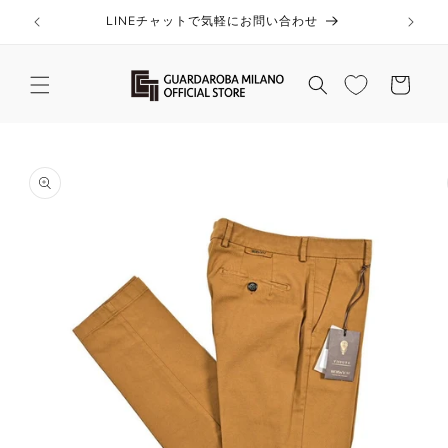
コンテ
ンツに
LINEチャットで気軽にお問い合わせ
進む
カ
ー
ト
商品情
報にス
キップ