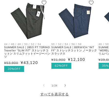
シューズ
JPN
UK
EU
US
25cm
6
40
7
44 / 46 / 48 / 50 / 52 / 54
50 / 52 / 54 / 56 / 58
48 / 50
SUMMER SALE｜26SS PT TORINO
SUMMER SALE｜BERWICH “INT
SUMME
Traveller “SLIM FIT” ストレッチコ
FF” ストレッチコットン ノータック
“MOR
ットン スリムフィットイージーパン
スラックス
リムパ
25.5cm
6.5
40.5
7.5
ツ
¥12,100
¥31,900
¥39,6
通
セ
通
セ
¥43,120
¥53,900
通
セ
26cm
7
41
8
常
ー
62%OFF
常
ー
35%
常
ー
20%OFF
価
ル
価
ル
価
ル
26.5cm
7.5
41.5
8.5
格
価
格
価
格
価
格
格
の
1
/
24
格
27cm
8
42
9
すべてを表示する
27.5cm
8.5
42.5
9.5