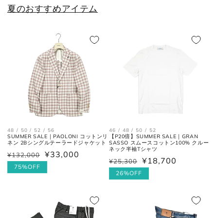
28cm
9
43
10
夏のおすすめアイテム
28.5cm
9.5
43.5
10.5
29cm
10
44
11
29.5cm
10.5
44.5
11.5
30cm
11
45
12
各サイズの測り方は以下をご参照くださ
48 / 50 / 52 / 56
46 / 48 / 50 / 52
SUMMER SALE｜PAOLONI コットンリ
【P20倍】SUMMER SALE｜GRAN
い。
ネン 2Bシングルテーラードジャケット
SASSO スムースコットン100% クルー
ネック半袖Tシャツ
¥33,000
¥132,000
通
セ
¥18,700
¥25,300
通
セ
常
ー
75%OFF
トップス
常
ー
26%OFF
価
ル
価
ル
格
価
格
価
格
格