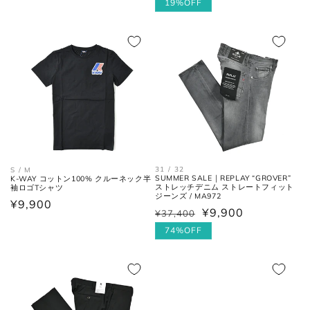
常
股下の縫い目の交点から、内側の
常
ー
19%OFF
股下
シームに沿った裾までの長さ。
価
価
ル
格
格
価
太腿幅
股下の縫い目の交点から、5cm裾
格
(ワタリ
方向へ下がった位置の端と端を結
幅)
んだ長さ。
裾幅
裾の端と端を結んだ長さ。
31 / 32
S / M
ネクタイ
SUMMER SALE｜REPLAY “GROVER”
K-WAY コットン100% クルーネック半
ストレッチデニム ストレートフィット
袖ロゴTシャツ
ジーンズ / MA972
通
¥9,900
¥9,900
¥37,400
通
セ
常
全長
大剣と小剣の先端を結んだ長さ。
常
ー
74%OFF
価
価
ル
格
格
価
大剣幅
大剣の剣先幅。
格