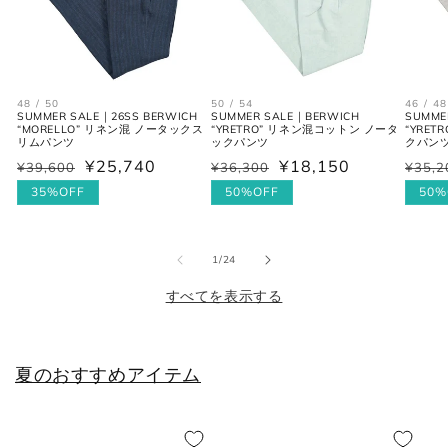
M
39-40
48
38
L
41-42
50
40
48 / 50
50 / 54
46 / 48
SUMMER SALE｜26SS BERWICH
SUMMER SALE｜BERWICH
SUMME
XL
43
52
42
“MORELLO” リネン混 ノータックス
“YRETRO” リネン混コットン ノータ
“YRET
リムパンツ
ックパンツ
クパン
2XL
44
54
44
¥25,740
¥18,150
¥39,600
¥36,300
¥35,2
通
セ
通
セ
通
セ
常
ー
35%OFF
常
ー
50%OFF
常
ー
50%
価
ル
価
ル
価
ル
格
価
格
価
格
価
シューズ
の
1
/
24
格
格
格
すべてを表示する
JPN
UK
EU
US
25cm
6
40
7
夏のおすすめアイテム
25.5cm
6.5
40.5
7.5