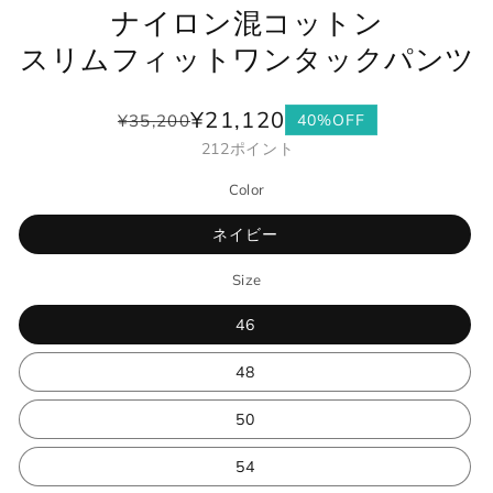
ナイロン混コットン
スリムフィットワンタックパンツ
¥21,120
¥35,200
40%OFF
通
セ
212
ポイント
常
ー
価
ル
Color
格
価
格
ネイビー
Size
46
48
50
54