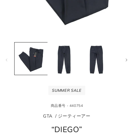
モ
モ
ー
ー
ダ
ダ
ル
ル
で
で
メ
メ
デ
デ
ィ
ィ
ア
ア
(1)
(2
SUMMER SALE
を
を
開
開
く
く
商品番号 - 440754
GTA / ジーティーアー
“DIEGO”