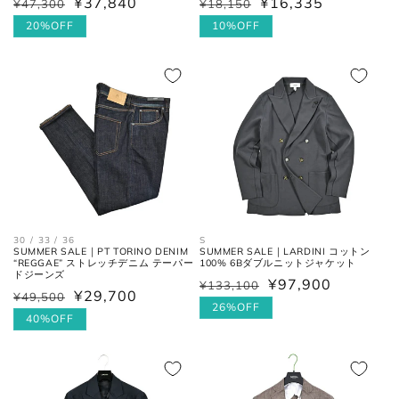
¥37,840
¥16,335
¥47,300
¥18,150
通
セ
通
セ
常
ー
20%OFF
常
ー
10%OFF
後ろ中心、首付け根の襟下より裾
着丈
価
ル
価
ル
までの長さ。
格
価
格
価
格
格
袖丈
肩の付け根から袖先までの長さ。
後ろ中心、首付け根の襟下より肩
裄丈
先を通った袖先までの長さ。
シャツ
30 / 33 / 36
S
SUMMER SALE｜PT TORINO DENIM
SUMMER SALE｜LARDINI コットン
“REGGAE” ストレッチデニム テーパー
100% 6Bダブルニットジャケット
ドジーンズ
¥97,900
¥133,100
通
セ
¥29,700
¥49,500
通
セ
常
ー
26%OFF
常
ー
40%OFF
価
ル
価
ル
格
価
格
価
格
格