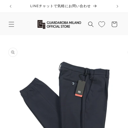
コンテ
ンツに
LINEチャットで気軽にお問い合わせ
進む
カ
ー
ト
商品情
報にス
キップ