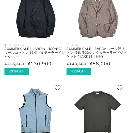
襟を平らに広げ、ボタンとホール
首周り
の中心までを結んだ長さ。
肩と袖の縫い目、左右の肩先を結
肩幅
48 / 50 / 52
50 / 52
んだ長さ。
SUMMER SALE｜LARDINI “ICONIC”
SUMMER SALE｜BARBA ウール混リ
ウールコットン 6Bダブルテーラードジ
ネン 段返り3Bシングルテーラードジャ
ャケット
ケット / JACKET JIMMY
¥130,900
¥88,000
一番くびれている箇所の左右を結
¥215,600
¥148,500
通
セ
通
セ
胴囲
んだ長さ。
常
ー
39%OFF
常
ー
41%OFF
価
ル
価
ル
肩幅の1/2cmを、袖丈の長さに足
格
価
格
価
裄丈
した数。
格
格
肩の付け根から袖先までの長さ。
(ボタンを外して腕を垂直に伸ば
袖丈
した時、手の甲が半分隠れるくら
いが適正サイズの目安です。)