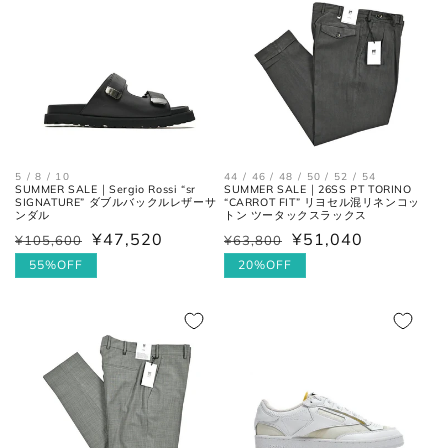
26cm
7
41
8
26.5cm
7.5
41.5
8.5
27cm
8
42
9
27.5cm
8.5
42.5
9.5
44 / 46 / 48 / 50 / 52 / 54
5 / 8 / 10
28cm
9
43
10
SUMMER SALE｜26SS PT TORINO
SUMMER SALE｜Sergio Rossi “sr
“CARROT FIT” リヨセル混リネンコッ
SIGNATURE” ダブルバックルレザーサ
トン ツータックスラックス
ンダル
28.5cm
9.5
43.5
10.5
¥51,040
¥47,520
¥63,800
¥105,600
通
セ
通
セ
常
ー
20%OFF
常
ー
55%OFF
29cm
10
44
11
価
ル
価
ル
格
価
格
価
29.5cm
10.5
44.5
11.5
格
格
30cm
11
45
12