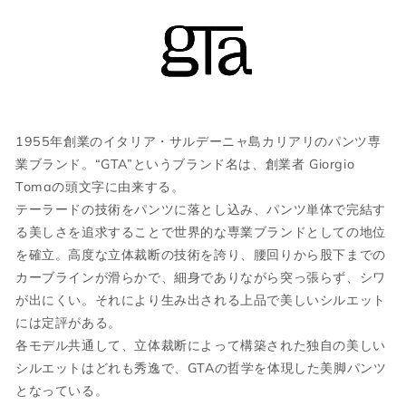
ウエストシャーリングゴム(伸縮幅 8cm程度)
S
46
M
36
※実寸値はウエストの最小値を表記しております。
国内参考価格
M
48
L
38
35,200円(税込)
L
50
XL
40
XL
52
2XL
42
1955年創業のイタリア・サルデーニャ島カリアリのパンツ専
業ブランド。“GTA”というブランド名は、創業者 Giorgio
2XL
54
3XL
44
Tomaの頭文字に由来する。
テーラードの技術をパンツに落とし込み、パンツ単体で完結す
る美しさを追求することで世界的な専業ブランドとしての地位
ボトムス
を確立。高度な立体裁断の技術を誇り、腰回りから股下までの
カーブラインが滑らかで、細身でありながら突っ張らず、シワ
が出にくい。それにより生み出される上品で美しいシルエット
JPN
IT
US(inch)
UK
には定評がある。
各モデル共通して、立体裁断によって構築された独自の美しい
XS
44
29
34
シルエットはどれも秀逸で、GTAの哲学を体現した美脚パンツ
となっている。
S
46
30
36