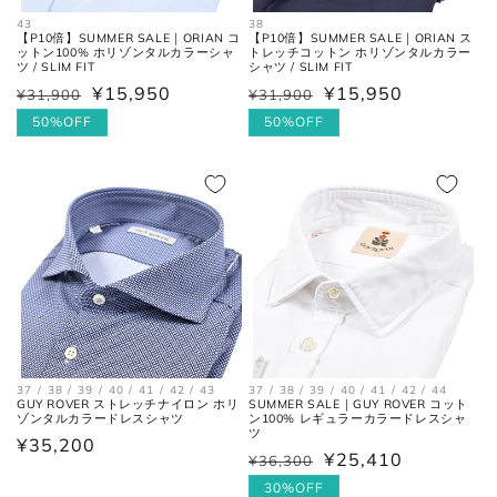
43
38
【P10倍】SUMMER SALE｜ORIAN コ
【P10倍】SUMMER SALE｜ORIAN ス
ットン100% ホリゾンタルカラーシャ
トレッチコットン ホリゾンタルカラー
ツ / SLIM FIT
シャツ / SLIM FIT
お直しについては
こちら
のページでご確認
¥15,950
¥15,950
¥31,900
¥31,900
通
セ
通
セ
ください。
常
ー
50%OFF
常
ー
50%OFF
価
ル
価
ル
格
価
格
価
格
格
37 / 38 / 39 / 40 / 41 / 42 / 43
37 / 38 / 39 / 40 / 41 / 42 / 44
GUY ROVER ストレッチナイロン ホリ
SUMMER SALE｜GUY ROVER コット
ゾンタルカラードレスシャツ
ン100% レギュラーカラードレスシャ
ツ
通
¥35,200
¥25,410
¥36,300
通
セ
常
常
ー
30%OFF