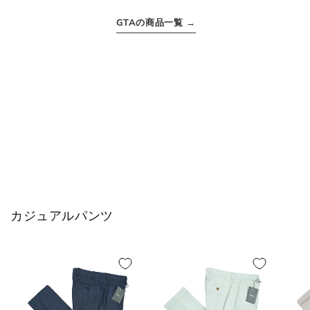
M
48
31-32
38
GTAの商品一覧 →
L
50
33
40
XL
52
34
42
2XL
54
35
44
シャツ (ネックサイズ表記)
カジュアルパンツ
首回り
JPN
IT
UK
(cm)
XS
37
44
34
S
38
46
36