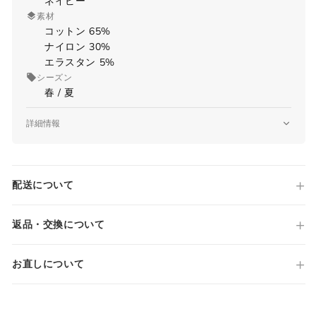
ネイビー
素材
コットン 65%
ナイロン 30%
当店では全商品手作業で実寸を計測してお
エラスタン 5%
ります。
シーズン
採寸には多少の誤差がある場合がございま
春 / 夏
す。何卒ご了承ください。
詳細情報
サイズについて気になる方は
こちら
からお
品番
問い合わせくださいませ。
E79S00-X 64038
原産国
配送について
Made in EUROPEAN UNION
ウェア
仕様
DIEGO
返品・交換について
SLIM FIT
JPN
IT
US
UK
ワンタック(1プリーツ)
お直しについて
ジップフライ
スラントポケット
XS
44
S
34
裾 リブ