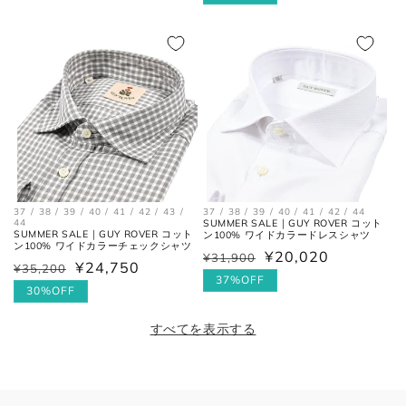
価
価
ル
格
格
価
格
37 / 38 / 39 / 40 / 41 / 42 / 43 /
37 / 38 / 39 / 40 / 41 / 42 / 44
44
SUMMER SALE｜GUY ROVER コット
SUMMER SALE｜GUY ROVER コット
ン100% ワイドカラードレスシャツ
ン100% ワイドカラーチェックシャツ
¥20,020
¥31,900
通
セ
¥24,750
¥35,200
通
セ
常
ー
37%OFF
常
ー
30%OFF
価
ル
価
ル
格
価
すべてを表示する
格
価
格
格