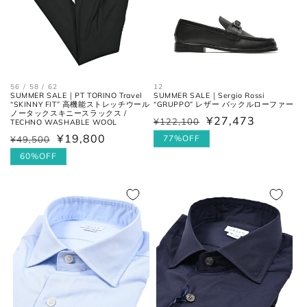
シューズ
アウトソールに沿って前後の先端
全長
を結んだ長さ。
56 / 58 / 62
12
SUMMER SALE｜PT TORINO Travel
SUMMER SALE｜Sergio Rossi
“SKINNY FIT” 高機能ストレッチウール
“GRUPPO” レザー バックルローファー
ノータックスキニースラックス /
一番張り出しているアウトソール
¥27,473
¥122,100
通
セ
TECHNO WASHABLE WOOL
最大幅
の最大幅。
¥19,800
常
ー
77%OFF
¥49,500
通
セ
価
ル
常
ー
60%OFF
ヒール
ヒールの上端と下端を結んだ長
格
価
価
ル
高さ
さ。
格
格
価
格