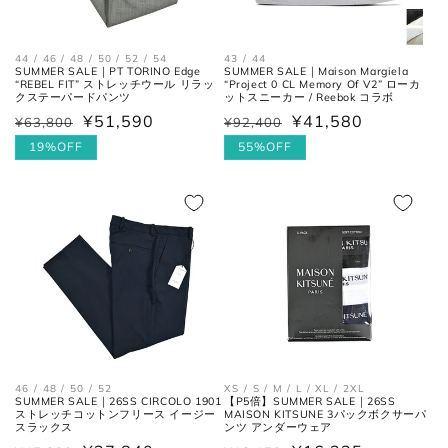
各サイズの測り方は以下をご参照くださ
い。
44 / 46 / 48 / 50 / 52 / 54
43 / 44
SUMMER SALE｜PT TORINO Edge
SUMMER SALE｜Maison Margiela
“REBEL FIT” ストレッチウール リラッ
“Project 0 CL Memory Of V2” ローカ
トップス
クステーパードパンツ
ットスニーカー / Reebok コラボ
¥51,590
¥41,580
¥63,800
¥92,400
通
セ
通
セ
常
ー
19%OFF
常
ー
55%OFF
価
ル
価
ル
格
価
格
価
格
格
肩と袖の縫い目、左右の肩先を結
肩幅
んだ長さ。
46 / 48 / 50 / 52
XS / S / M / L / XL / 2XL
SUMMER SALE｜26SS CIRCOLO 1901
【P5倍】SUMMER SALE｜26SS
ストレッチコットンフリース イージー
MAISON KITSUNE 3パックボクサーパ
身幅
左右の脇下を結んだ長さ。
スラックス
ンツ アンダーウェア
(胸囲)