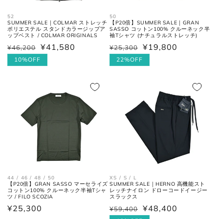
52
50
SUMMER SALE｜COLMAR ストレッチ
【P20倍】SUMMER SALE｜GRAN
ボトムス
ポリエステル スタンドカラージップア
SASSO コットン100% クルーネック半
ップベスト / COLMAR ORIGINALS
袖Tシャツ (ナチュラルストレッチ)
¥41,580
¥19,800
¥46,200
¥25,300
通
セ
通
セ
常
ー
10%OFF
常
ー
22%OFF
価
ル
価
ル
格
価
格
価
格
格
ウエス
平置きにし、自然なテンションを
ト
加え端と端を結んだ長さ×2。
44 / 46 / 48 / 50
XS / S / L
【P20倍】GRAN SASSO マーセライズ
SUMMER SALE｜HERNO 高機能スト
フロントの上端から股下の縫い目
股上
コットン100% クルーネック半袖Tシャ
レッチナイロン ドローコードイージー
の交点。
ツ / FILO SCOZIA
スラックス
通
¥25,300
¥48,400
¥59,400
通
セ