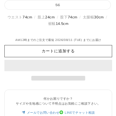
バ
56
リ
エ
ー
ウエスト
74cm
/
股上
24cm
/
股下
74cm
/
太腿幅
30cm
/
シ
ョ
裾幅
14.5cm
ン
は
売
り
AM12時までのご注文で最短 2026/08/11 (TUE) までにお届け
切
れ
て
カートに追加する
い
る
か
販
売
で
き
ま
せ
ん
何かお困りですか？
サイズや生地感について不明点はお気軽にご相談下さい。
メールでお問い合わせ
LINEでチャット相談