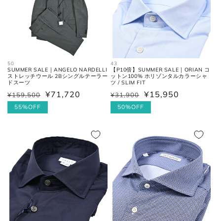
50
43
SUMMER SALE｜ANGELO NARDELLI
【P10倍】SUMMER SALE｜ORIAN コ
ストレッチウール 2Bシングルテーラー
ットン100% ホリゾンタルカラーシャ
ドスーツ
ツ / SLIM FIT
¥71,720
¥15,950
¥159,500
¥31,900
通
セ
通
セ
常
ー
55%OFF
常
ー
50%OFF
価
ル
価
ル
格
価
格
価
格
格