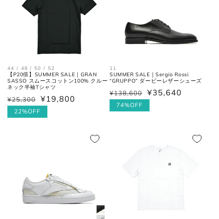
肩と袖の縫い目、左右の肩先を結
肩幅
んだ長さ。
身幅
左右の脇下を結んだ長さ。
(胸囲)
44 / 48 / 50 / 52
11
後ろ中心、首付け根の襟下より裾
【P20倍】SUMMER SALE｜GRAN
SUMMER SALE｜Sergio Rossi
着丈
SASSO スムースコットン100% クルー
“GRUPPO” ダービーレザーシューズ
までの長さ。
ネック半袖Tシャツ
¥35,640
¥138,600
通
セ
¥19,800
¥25,300
通
セ
常
ー
74%OFF
袖丈
肩の付け根から袖先までの長さ。
常
ー
22%OFF
価
ル
価
ル
格
価
格
価
後ろ中心、首付け根の襟下より肩
格
裄丈
先を通った袖先までの長さ。
格
シャツ