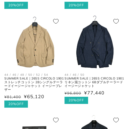
常
ー
20%OFF
常
ー
20%OFF
肩の付け根から袖先までの長さ。
価
ル
価
ル
(ボタンを外して腕を垂直に伸ば
袖丈
格
価
格
価
した時、手の甲が半分隠れるくら
いが適正サイズの目安です。)
格
格
ボトムス
44 / 46 / 48 / 50 / 52 / 54
44 / 46 / 50
SUMMER SALE｜26SS CIRCOLO 1901
SUMMER SALE｜26SS CIRCOLO 1901
ストレッチコットン 2Bシングルテーラ
リネン混コットン 6Bダブルテーラード
ードイージージャケット イージーブレ
イージージャケット
ザー
¥77,440
¥96,800
通
セ
¥65,120
¥81,400
通
セ
常
ー
20%OFF
常
ー
20%OFF
価
ル
価
ル
格
価
格
価
ウエス
平置きにし、自然なテンションを
格
格
ト
加え端と端を結んだ長さ×2。