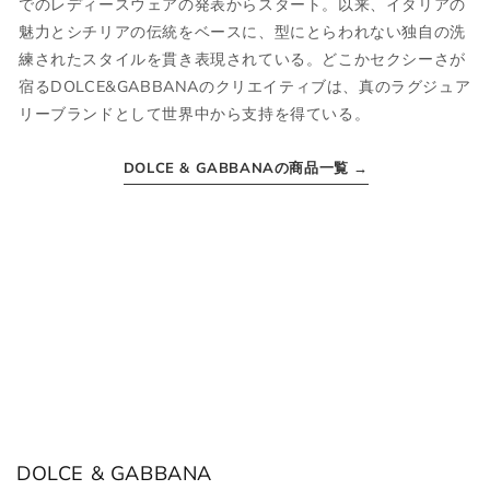
でのレディースウェアの発表からスタート。以来、イタリアの
JPN
IT
US
UK
魅力とシチリアの伝統をベースに、型にとらわれない独自の洗
練されたスタイルを貫き表現されている。どこかセクシーさが
XS
44
S
34
宿るDOLCE&GABBANAのクリエイティブは、真のラグジュア
リーブランドとして世界中から支持を得ている。
S
46
M
36
DOLCE & GABBANAの商品一覧 →
M
48
L
38
L
50
XL
40
XL
52
2XL
42
2XL
54
3XL
44
ボトムス
DOLCE & GABBANA