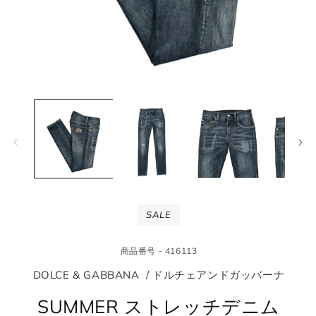
モ
モ
ー
ー
ダ
ダ
ル
ル
で
で
メ
メ
デ
デ
ィ
ィ
ア
ア
(1)
(2
SALE
を
を
開
開
く
く
商品番号 - 416113
DOLCE & GABBANA / ドルチェアンドガッバーナ
SUMMER ストレッチデニム