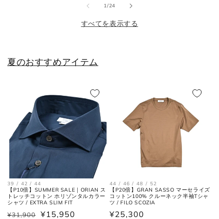
格
格
格
の
1
/
24
25cm
6
40
7
すべてを表示する
25.5cm
6.5
40.5
7.5
26cm
7
41
8
夏のおすすめアイテム
26.5cm
7.5
41.5
8.5
27cm
8
42
9
27.5cm
8.5
42.5
9.5
28cm
9
43
10
28.5cm
9.5
43.5
10.5
39 / 42 / 44
44 / 46 / 48 / 52
【P10倍】SUMMER SALE｜ORIAN ス
【P20倍】GRAN SASSO マーセライズ
29cm
10
44
11
トレッチコットン ホリゾンタルカラー
コットン100% クルーネック半袖Tシャ
シャツ / EXTRA SLIM FIT
ツ / FILO SCOZIA
29.5cm
10.5
44.5
11.5
¥15,950
通
¥25,300
¥31,900
通
セ