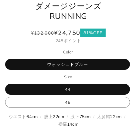
ダメージジーンズ
RUNNING
¥24,750
¥132,000
81%OFF
通
セ
248
ポイント
常
ー
価
ル
Color
格
価
格
ウォッシュドブルー
Size
44
46
ウエスト
64cm
/
股上
22cm
/
股下
75cm
/
太腿幅
22cm
/
裾幅
14cm