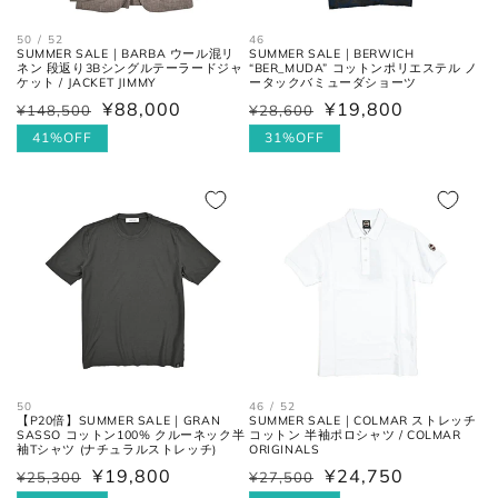
50 / 52
46
大剣幅
大剣の剣先幅。
SUMMER SALE｜BARBA ウール混リ
SUMMER SALE｜BERWICH
ネン 段返り3Bシングルテーラードジャ
“BER_MUDA” コットンポリエステル ノ
ケット / JACKET JIMMY
ータックバミューダショーツ
¥88,000
¥19,800
¥148,500
¥28,600
通
セ
通
セ
常
ー
41%OFF
常
ー
31%OFF
シューズ
価
ル
価
ル
格
価
格
価
格
格
アウトソールに沿って前後の先端
全長
を結んだ長さ。
一番張り出しているアウトソール
最大幅
の最大幅。
ヒール
ヒールの上端と下端を結んだ長
50
46 / 52
高さ
さ。
【P20倍】SUMMER SALE｜GRAN
SUMMER SALE｜COLMAR ストレッチ
SASSO コットン100% クルーネック半
コットン 半袖ポロシャツ / COLMAR
袖Tシャツ (ナチュラルストレッチ)
ORIGINALS
¥19,800
¥24,750
¥25,300
¥27,500
通
セ
通
セ