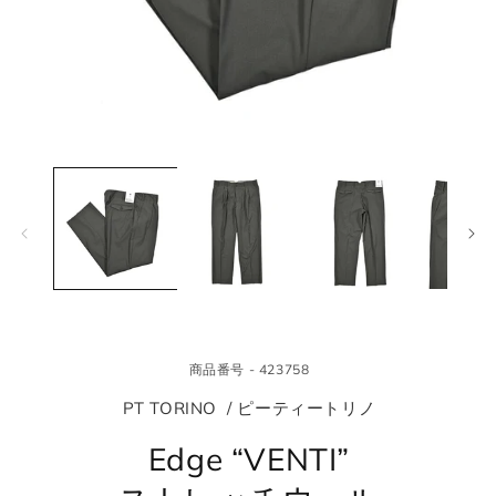
モ
モ
ー
ー
ダ
ダ
ル
ル
で
で
メ
メ
デ
デ
ィ
ィ
ア
ア
(1)
(2
を
を
商品番号 - 423758
開
開
く
く
PT TORINO / ピーティートリノ
Edge “VENTI”