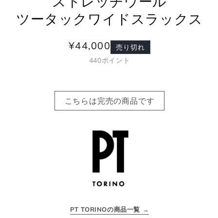
ストレッチウール
ツータックワイドスラックス
¥44,000
通
売り切れ
常
440
ポイント
価
格
こちらは完売の商品です
PT TORINOの商品一覧 →