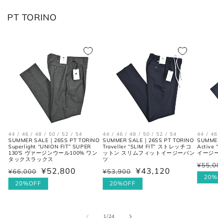
L
50
XL
40
PT TORINO
XL
52
2XL
42
2XL
54
3XL
44
ボトムス
JPN
IT
US(inch)
UK
44 / 46 / 48 / 50 / 52 / 54
44 / 46 / 48 / 50 / 52 / 54
44 / 46
SUMMER SALE｜26SS PT TORINO
SUMMER SALE｜26SS PT TORINO
SUMME
XS
44
29
34
Superlight “UNION FIT” SUPER
Traveller “SLIM FIT” ストレッチコ
Activ
130'S ヴァージンウール100% ワン
ットン スリムフィットイージーパン
イージ
タックスラックス
ツ
¥55,0
通
セ
S
46
30
36
¥52,800
¥43,120
¥66,000
¥53,900
通
セ
通
セ
常
ー
20%
常
ー
20%OFF
常
ー
20%OFF
価
ル
M
48
31-32
38
価
ル
価
ル
格
価
格
価
格
価
L
50
33
40
格
の
1
/
24