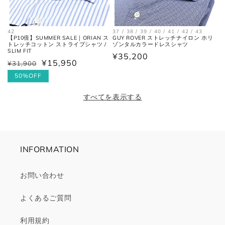
42
37 / 38 / 39 / 40 / 41 / 42 / 43
【P10倍】SUMMER SALE｜ORIAN ス
GUY ROVER ストレッチナイロン ホリ
トレッチコットン ストライプシャツ /
ゾンタルカラードレスシャツ
SLIM FIT
通
¥35,200
¥15,950
¥31,900
通
セ
常
常
ー
50%OFF
価
価
ル
格
すべてを表示する
格
価
格
INFORMATION
お問い合わせ
よくあるご質問
利用規約