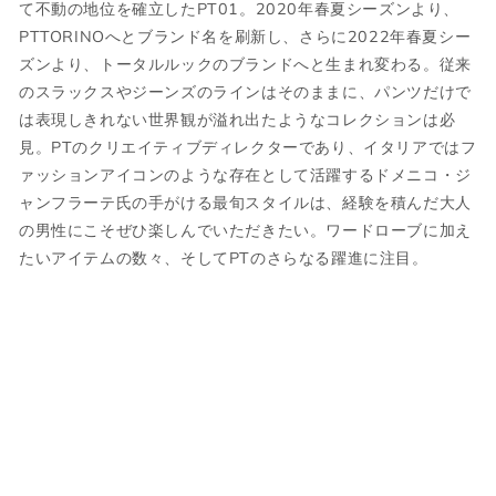
スラントポケット
て不動の地位を確立したPT01。2020年春夏シーズンより、
ります。
裾 シングル仕上げ
PTTORINOへとブランド名を刷新し、さらに2022年春夏シー
採寸には多少の誤差がある場合がございま
国内参考価格
ズンより、トータルルックのブランドへと生まれ変わる。従来
す。何卒ご了承ください。
44,000円(税込)
のスラックスやジーンズのラインはそのままに、パンツだけで
サイズについて気になる方は
こちら
からお
は表現しきれない世界観が溢れ出たようなコレクションは必
問い合わせくださいませ。
見。PTのクリエイティブディレクターであり、イタリアではフ
ァッションアイコンのような存在として活躍するドメニコ・ジ
ャンフラーテ氏の手がける最旬スタイルは、経験を積んだ大人
ウェア
の男性にこそぜひ楽しんでいただきたい。ワードローブに加え
たいアイテムの数々、そしてPTのさらなる躍進に注目。
JPN
IT
US
UK
XS
44
S
34
S
46
M
36
M
48
L
38