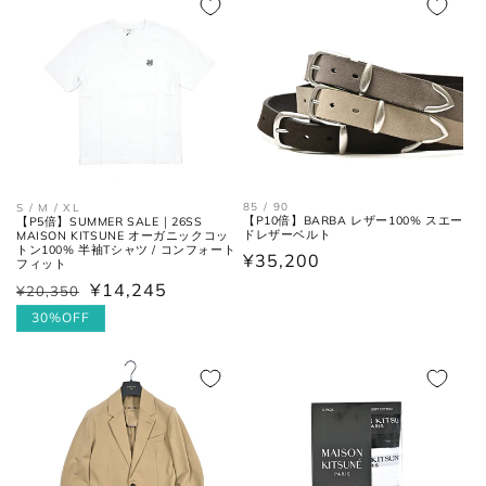
トップス
格
85 / 90
S / M / XL
【P10倍】BARBA レザー100% スエー
【P5倍】SUMMER SALE｜26SS
ドレザーベルト
MAISON KITSUNE オーガニックコッ
トン100% 半袖Tシャツ / コンフォート
通
¥35,200
フィット
肩と袖の縫い目、左右の肩先を結
常
¥14,245
肩幅
¥20,350
通
セ
んだ長さ。
価
常
ー
30%OFF
格
価
ル
身幅
左右の脇下を結んだ長さ。
格
価
(胸囲)
格
後ろ中心、首付け根の襟下より裾
着丈
までの長さ。