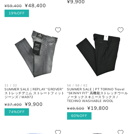
通
¥9,900
アウトソールに沿って前後の先端
¥48,400
¥59,400
通
セ
全長
常
を結んだ長さ。
常
ー
19%OFF
価
価
ル
格
一番張り出しているアウトソール
格
価
最大幅
の最大幅。
格
ヒール
ヒールの上端と下端を結んだ長
高さ
さ。
31 / 32
56 / 58 / 62
SUMMER SALE｜REPLAY “GROVER”
SUMMER SALE｜PT TORINO Travel
ストレッチデニム ストレートフィット
“SKINNY FIT” 高機能ストレッチウール
ジーンズ / MA972
ノータックスキニースラックス /
TECHNO WASHABLE WOOL
¥9,900
¥37,400
通
セ
¥19,800
¥49,500
通
セ
常
ー
74%OFF
常
ー
60%OFF
価
ル
価
ル
格
価
格
価
お直しについては
こちら
のページでご確認