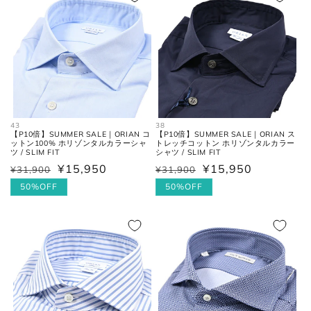
格
格
ください。
43
38
【P10倍】SUMMER SALE｜ORIAN コ
【P10倍】SUMMER SALE｜ORIAN ス
ットン100% ホリゾンタルカラーシャ
トレッチコットン ホリゾンタルカラー
ツ / SLIM FIT
シャツ / SLIM FIT
¥15,950
¥15,950
¥31,900
¥31,900
通
セ
通
セ
常
ー
50%OFF
常
ー
50%OFF
価
ル
価
ル
格
価
格
価
格
格