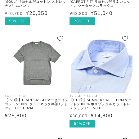
“CARROT FIT” リヨセル混リネンコッ
“SOUL” リヨセル混コットン ストレッ
27cm
8
42
9
トン ツータックスラックス
チスリムパンツ
¥51,040
¥20,350
¥63,800
¥40,700
通
セ
通
セ
27.5cm
8.5
42.5
9.5
常
ー
20%OFF
常
ー
50%OFF
価
ル
価
ル
28cm
9
43
10
格
価
格
価
格
格
28.5cm
9.5
43.5
10.5
29cm
10
44
11
29.5cm
10.5
44.5
11.5
30cm
11
45
12
44 / 50 / 52
42 / 43 / 44 / 45
【P20倍】GRAN SASSO マーセライズ
【P10倍】SUMMER SALE｜ORIAN コ
コットン100% クルーネック半袖Tシャ
ットン100% ホリゾンタルカラードレ
ツ / FILO SCOZIA
スシャツ / SLIM FIT
各サイズの測り方は以下をご参照くださ
通
¥25,300
¥14,300
¥30,800
通
セ
い。
常
常
ー
54%OFF
価
価
ル
格
格
価