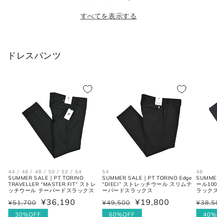
格
格
すべてを表示する
XL
52
34
42
2XL
54
35
44
ドレスパンツ
シャツ (ネックサイズ表記)
首回り
JPN
IT
UK
(cm)
XS
37
44
34
S
38
46
36
44 / 46 / 48 / 50 / 52 / 54
54
48
SUMMER SALE｜PT TORINO
SUMMER SALE｜PT TORINO Edge
SUMMER
TRAVELLER “MASTER FIT” ストレ
“DIECI” ストレッチウール スリムテ
ール10
M
39-40
48
38
ッチウール テーパードスラックス
ーパードスラックス
ラックス 
¥36,190
¥19,800
¥51,700
¥49,500
¥38,5
通
セ
通
セ
通
セ
L
41-42
50
40
常
ー
30%OFF
常
ー
60%OFF
常
ー
40%