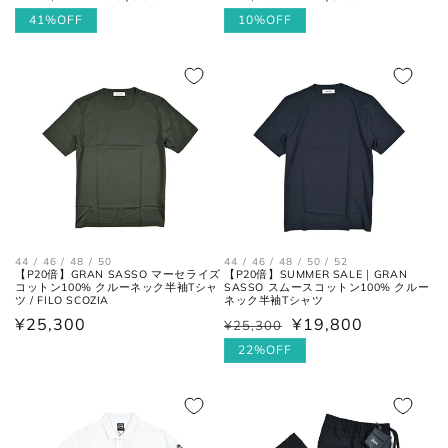
肩の付け根から袖先までの長さ。
常
ー
41%OFF
常
ー
10%OFF
(ボタンを外して腕を垂直に伸ば
価
ル
価
ル
袖丈
した時、手の甲が半分隠れるくら
格
価
格
価
いが適正サイズの目安です。)
格
格
ボトムス
44 / 46 / 48 / 50
44 / 46 / 48 / 50 / 52
【P20倍】GRAN SASSO マーセライズ
【P20倍】SUMMER SALE｜GRAN
コットン100% クルーネック半袖Tシャ
SASSO スムースコットン100% クルー
ツ / FILO SCOZIA
ネック半袖Tシャツ
通
¥25,300
¥19,800
¥25,300
通
セ
常
常
ー
22%OFF
価
価
ル
格
格
価
ウエス
平置きにし、自然なテンションを
格
ト
加え端と端を結んだ長さ×2。