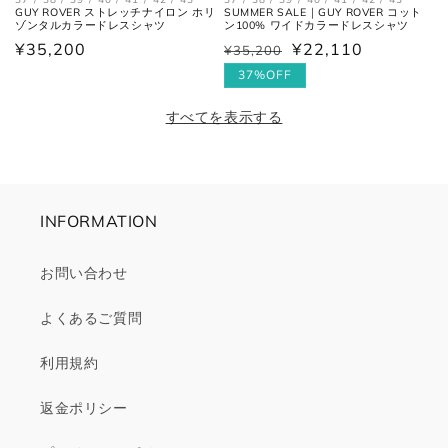
GUY ROVER ストレッチナイロン ホリ
SUMMER SALE｜GUY ROVER コット
ゾンタルカラードレスシャツ
ン100% ワイドカラードレスシャツ
通
¥35,200
¥22,110
¥35,200
通
セ
常
常
ー
37%OFF
価
価
ル
すべてを表示する
格
格
価
格
INFORMATION
お問い合わせ
よくあるご質問
利用規約
返金ポリシー