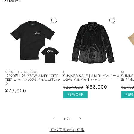
AMIRI
XS
44
29
34
S
46
30
36
M
48
31-32
38
L
50
33
40
XL
52
34
42
S / M / L / XL / 2XL
L
M
【P20倍】26-27AW AMIRI “CITY
SUMMER SALE｜AMIRI ビスコース
SUMME
2XL
54
35
44
TEE” コットン100% 半袖ロゴTシャ
100% ベルベットシャツ
混 半
ツ
¥66,000
¥264,000
¥176,
通
セ
通
セ
通
¥77,000
常
ー
75%OFF
常
ー
75%
常
価
ル
価
ル
シャツ (ネックサイズ表記)
価
格
価
格
価
格
格
格
の
1
/
24
首回り
JPN
IT
UK
すべてを表示する
(cm)