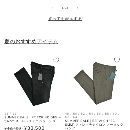
25cm
6
40
7
格
格
の
1
/
24
すべてを表示する
25.5cm
6.5
40.5
7.5
26cm
7
41
8
夏のおすすめアイテム
26.5cm
7.5
41.5
8.5
27cm
8
42
9
27.5cm
8.5
42.5
9.5
28cm
9
43
10
28.5cm
9.5
43.5
10.5
29cm
10
44
11
28 / 29
48 / 50 / 52 / 54 / 56 / 58 / 60 /
SUMMER SALE｜PT TORINO DENIM
62 / 64
SUMMER SALE｜BERWICH “SC
“JAZZ” ストレッチデニムジーンズ
29.5cm
10.5
44.5
11.5
SLIM” ストレッチナイロン ノータック
¥38,500
¥48,400
通
セ
パンツ