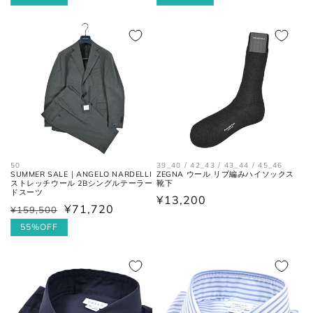
価
ル
価
ル
格
価
格
価
格
格
お直しについては
こちら
のページでご確認
ください。
50
39_40 / 42_43 / 43_44 / 45_46
SUMMER SALE｜ANGELO NARDELLI
ZEGNA ウール リブ編みハイソックス
ストレッチウール 2Bシングルテーラー
靴下
ドスーツ
通
¥13,200
¥71,720
¥159,500
通
セ
常
常
ー
55%OFF
価
価
ル
格
格
価
格