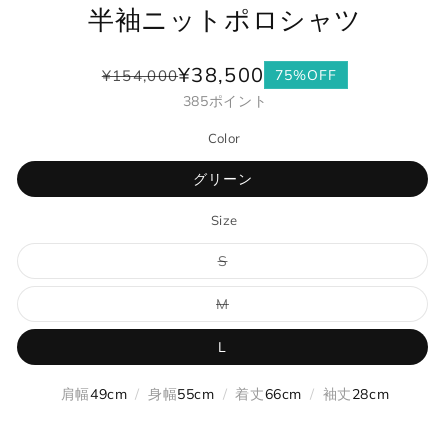
半袖ニットポロシャツ
¥38,500
¥154,000
75%OFF
通
セ
385
ポイント
常
ー
価
ル
Color
格
価
格
グリーン
Size
バ
S
リ
エ
ー
バ
M
シ
リ
ョ
エ
ン
ー
L
は
シ
売
ョ
り
ン
肩幅
49cm
/
身幅
55cm
/
着丈
66cm
/
袖丈
28cm
切
は
れ
売
て
り
い
切