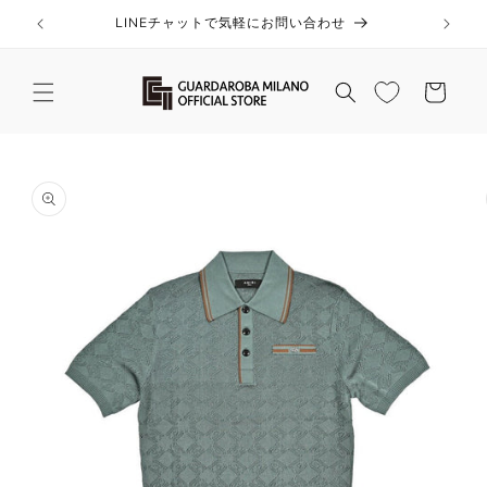
コンテ
ンツに
LINEチャットで気軽にお問い合わせ
進む
カ
ー
ト
商品情
報にス
キップ