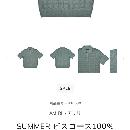
モ
モ
ー
ー
ダ
ダ
ル
ル
で
で
メ
メ
デ
デ
ィ
ィ
ア
ア
(1)
(2
SALE
を
を
開
開
く
く
商品番号 - 430609
AMIRI / アミリ
SUMMER ビスコース100%