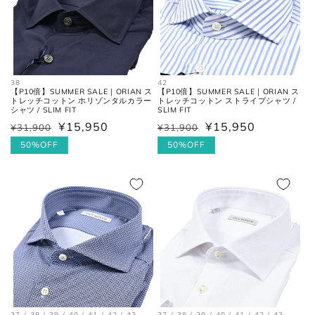
38
42
【P10倍】SUMMER SALE｜ORIAN ス
【P10倍】SUMMER SALE｜ORIAN ス
トレッチコットン ホリゾンタルカラー
トレッチコットン ストライプシャツ /
シャツ / SLIM FIT
SLIM FIT
¥15,950
¥15,950
¥31,900
¥31,900
通
セ
通
セ
常
ー
50%OFF
常
ー
50%OFF
価
ル
価
ル
格
価
格
価
格
格
37 / 38 / 39 / 40 / 41 / 42 / 43
37 / 38 / 39 / 40 / 41 / 42 / 43