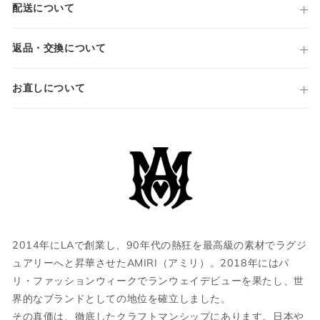
原産国
配送について
Made in ITALY
仕様
半袖
返品・交換について
メッシュニット
サイズガイド
袖/裾 リブ
お直しについて
国内参考価格
154,000円(税込)
当店では全商品手作業で実寸を計測してお
ります。
採寸には多少の誤差がある場合がございま
す。何卒ご了承ください。
サイズについて気になる方は
こちら
からお
問い合わせくださいませ。
2014年にLAで創業し、90年代の熱狂を最高級の素材でラグジ
ュアリーへと昇華させたAMIRI（アミリ）。2018年にはパ
ウェア
リ・ファッションウィークでランウェイデビューを果たし、世
界的なブランドとしての地位を確立しました。
その真価は、徹底したクラフトマンシップにあります。日本や