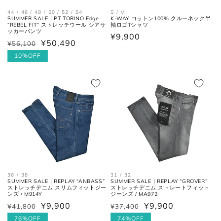
44 / 46 / 48 / 50 / 52 / 54
S / M
大剣幅
大剣の剣先幅。
SUMMER SALE｜PT TORINO Edge
K-WAY コットン100% クルーネック半
“REBEL FIT” ストレッチウール シアサ
袖ロゴTシャツ
ッカーパンツ
通
¥9,900
¥50,490
¥56,100
通
セ
常
常
ー
10%OFF
シューズ
価
価
ル
格
格
価
格
アウトソールに沿って前後の先端
全長
を結んだ長さ。
一番張り出しているアウトソール
最大幅
の最大幅。
ヒール
ヒールの上端と下端を結んだ長
36 / 38
31 / 32
高さ
さ。
SUMMER SALE｜REPLAY “ANBASS”
SUMMER SALE｜REPLAY “GROVER”
ストレッチデニム スリムフィットジー
ストレッチデニム ストレートフィット
ンズ / M914Y
ジーンズ / MA972
¥9,900
¥9,900
¥41,800
¥37,400
通
セ
通
セ
常
ー
76%OFF
常
ー
74%OFF