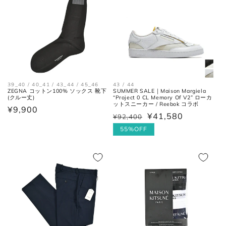
格
肩幅
んだ長さ。
身幅
左右の脇下を結んだ長さ。
(胸囲)
後ろ中心、首付け根の襟下より裾
着丈
までの長さ。
39_40 / 40_41 / 43_44 / 45_46
43 / 44
ZEGNA コットン100% ソックス 靴下
SUMMER SALE｜Maison Margiela
(クルー丈)
“Project 0 CL Memory Of V2” ローカ
ットスニーカー / Reebok コラボ
袖丈
肩の付け根から袖先までの長さ。
通
¥9,900
¥41,580
¥92,400
通
セ
常
常
ー
55%OFF
価
後ろ中心、首付け根の襟下より肩
裄丈
価
ル
先を通った袖先までの長さ。
格
格
価
格
シャツ