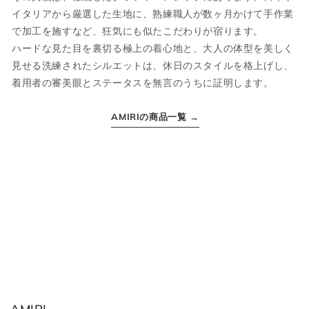
JPN
IT
US
UK
イタリアから厳選した生地に、熟練職人が数ヶ月かけて手作業
で加工を施すなど、狂気にも似たこだわりが宿ります。
XS
44
S
34
ハードな見た目を裏切る極上の着心地と、大人の体型を美しく
見せる洗練されたシルエットは、休日のスタイルを格上げし、
S
46
M
36
着用者の審美眼とステータスを無言のうちに証明します。
M
48
L
38
AMIRIの商品一覧 →
L
50
XL
40
XL
52
2XL
42
2XL
54
3XL
44
ボトムス
JPN
IT
US(inch)
UK