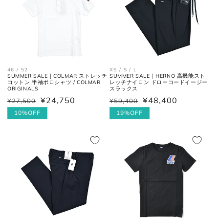
フロントの上端から股下の縫い目
股上
の交点。
股下の縫い目の交点から、内側の
股下
シームに沿った裾までの長さ。
46 / 52
XS / S / L
SUMMER SALE｜COLMAR ストレッチ
SUMMER SALE｜HERNO 高機能スト
コットン 半袖ポロシャツ / COLMAR
レッチナイロン ドローコードイージー
太腿幅
股下の縫い目の交点から、5cm裾
ORIGINALS
スラックス
(ワタリ
方向へ下がった位置の端と端を結
¥24,750
¥48,400
¥27,500
¥59,400
通
セ
通
セ
幅)
んだ長さ。
常
ー
10%OFF
常
ー
19%OFF
価
ル
価
ル
裾幅
裾の端と端を結んだ長さ。
格
価
格
価
格
格
ネクタイ
全長
大剣と小剣の先端を結んだ長さ。