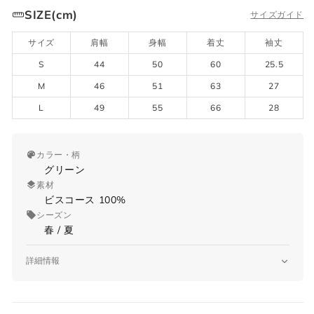
SIZE(cm)
サイズガイド
サイズ
肩幅
身幅
着丈
袖丈
S
44
50
60
25.5
M
46
51
63
27
L
49
55
66
28
カラー・柄
グリーン
素材
ビスコース 100%
シーズン
春 / 夏
詳細情報
品番
AMKNPO1059