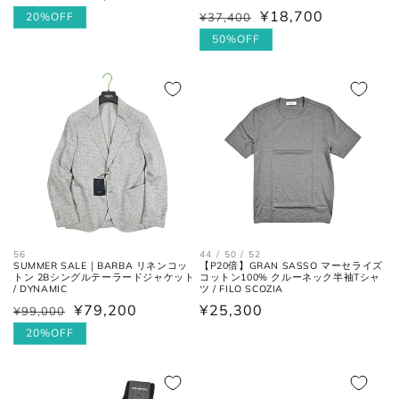
¥18,700
常
ー
20%OFF
¥37,400
30cm
11
45
12
通
セ
価
ル
常
ー
50%OFF
格
価
価
ル
格
格
価
各サイズの測り方は以下をご参照くださ
格
い。
トップス
56
44 / 50 / 52
SUMMER SALE｜BARBA リネンコッ
【P20倍】GRAN SASSO マーセライズ
トン 2Bシングルテーラードジャケット
コットン100% クルーネック半袖Tシャ
/ DYNAMIC
ツ / FILO SCOZIA
¥79,200
通
¥25,300
¥99,000
通
セ
常
常
ー
20%OFF
価
価
ル
格
格
価
肩と袖の縫い目、左右の肩先を結