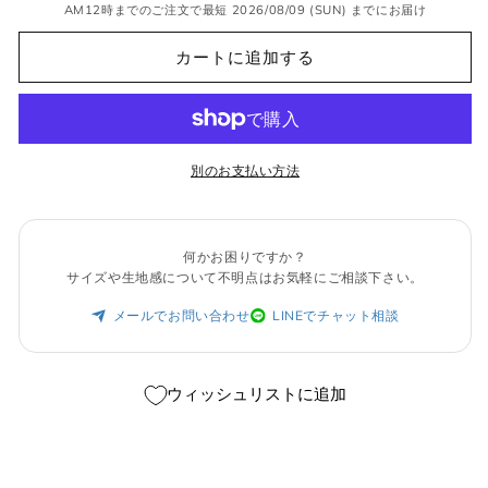
る
れ
AM12時までのご注文で最短 2026/08/09 (SUN) までにお届け
か
て
販
い
売
る
カートに追加する
で
か
き
販
ま
売
せ
で
ん
き
ま
せ
別のお支払い方法
ん
何かお困りですか？
サイズや生地感について不明点はお気軽にご相談下さい。
メールでお問い合わせ
LINEでチャット相談
ウィッシュリストに追加