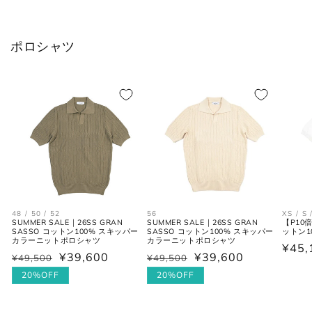
XS
37
44
34
ポロシャツ
S
38
46
36
M
39-40
48
38
L
41-42
50
40
XL
43
52
42
2XL
44
54
44
48 / 50 / 52
56
XS / S 
SUMMER SALE｜26SS GRAN
SUMMER SALE｜26SS GRAN
【P10倍
SASSO コットン100% スキッパー
SASSO コットン100% スキッパー
ットン1
シューズ
カラーニットポロシャツ
カラーニットポロシャツ
通
¥45,
¥39,600
¥39,600
¥49,500
¥49,500
通
セ
通
セ
常
常
ー
20%OFF
常
ー
20%OFF
価
価
ル
価
ル
JPN
UK
EU
US
格
格
価
格
価