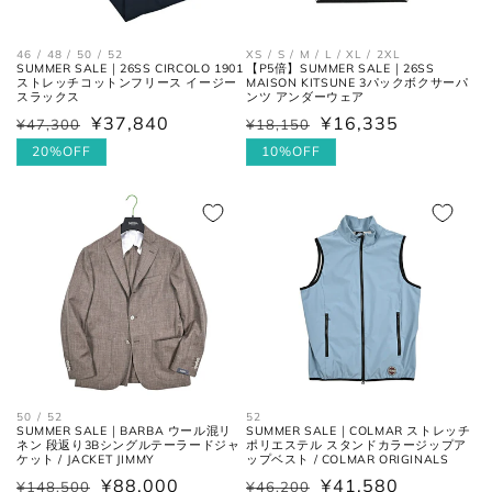
46 / 48 / 50 / 52
XS / S / M / L / XL / 2XL
SUMMER SALE｜26SS CIRCOLO 1901
【P5倍】SUMMER SALE｜26SS
ストレッチコットンフリース イージー
MAISON KITSUNE 3パックボクサーパ
スラックス
ンツ アンダーウェア
¥37,840
¥16,335
¥47,300
¥18,150
通
セ
通
セ
常
ー
20%OFF
常
ー
10%OFF
価
ル
価
ル
襟を平らに広げ、ボタンとホール
首周り
格
価
格
価
の中心までを結んだ長さ。
格
格
肩と袖の縫い目、左右の肩先を結
肩幅
んだ長さ。
一番くびれている箇所の左右を結
胴囲
んだ長さ。
50 / 52
52
肩幅の1/2cmを、袖丈の長さに足
SUMMER SALE｜BARBA ウール混リ
SUMMER SALE｜COLMAR ストレッチ
裄丈
ネン 段返り3Bシングルテーラードジャ
ポリエステル スタンドカラージップア
した数。
ケット / JACKET JIMMY
ップベスト / COLMAR ORIGINALS
¥88,000
¥41,580
¥148,500
¥46,200
通
セ
通
セ