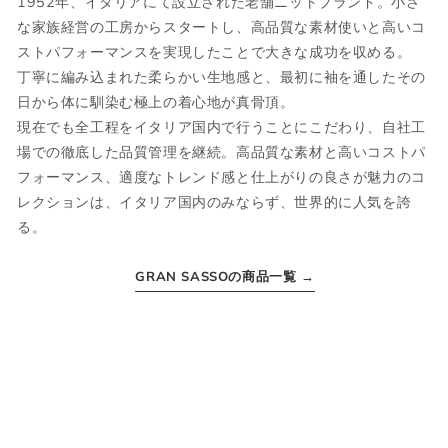
1952年、イタリアにて設立された老舗ニットブランド。小さ
ウェア
な家族経営の工房からスタートし、高品質な素材使いと高いコ
ストパフォーマンスを実現したことで大きな成功を収める。
丁寧に編み込まれた柔らかい生地感と、最初に袖を通したその
JPN
IT
US
UK
日から体に馴染む極上の着心地が真骨頂。
現在でも全工程をイタリア国内で行うことにこだわり、自社工
XS
44
S
34
場での徹底した品質管理を継続。高品質な素材と高いコストパ
S
46
M
36
フォーマンス、適度なトレンド感と仕上がりの良さが魅力のコ
レクションは、イタリア国内のみならず、世界的に人気を誇
M
48
L
38
る。
L
50
XL
40
GRAN SASSOの商品一覧 →
XL
52
2XL
42
2XL
54
3XL
44
ボトムス