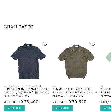
JPN
IT
US(inch)
UK
GRAN SASSO
XS
44
29
34
S
46
30
36
M
48
31-32
38
L
50
33
40
XL
52
34
42
2XL
54
35
44
46 / 48 / 50 / 52 / 54 / 56
54
52
【P20倍】SUMMER SALE｜GRAN
SUMMER SALE｜26SS GRAN
SUMME
SASSO リネン100% 半袖ニットス
SASSO コットン100% スキッパー
SASS
キッパーポロシャツ
カラーニットポロシャツ
カラー
¥26,400
¥39,600
¥33,000
¥49,500
¥49,5
通
セ
通
セ
通
セ
シャツ (ネックサイズ表記)
常
ー
20%OFF
常
ー
20%OFF
常
ー
20%