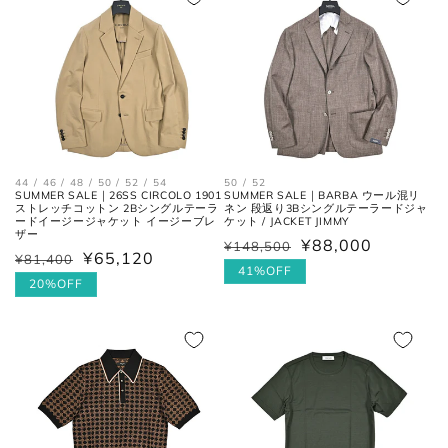
格
44 / 46 / 48 / 50 / 52 / 54
50 / 52
SUMMER SALE｜26SS CIRCOLO 1901
SUMMER SALE｜BARBA ウール混リ
ストレッチコットン 2Bシングルテーラ
ネン 段返り3Bシングルテーラードジャ
ードイージージャケット イージーブレ
ケット / JACKET JIMMY
ザー
襟を平らに広げ、ボタンとホール
¥88,000
¥148,500
通
セ
首周り
¥65,120
¥81,400
通
セ
の中心までを結んだ長さ。
常
ー
41%OFF
常
ー
20%OFF
価
ル
価
ル
肩と袖の縫い目、左右の肩先を結
格
価
肩幅
格
価
んだ長さ。
格
格
一番くびれている箇所の左右を結
胴囲
んだ長さ。