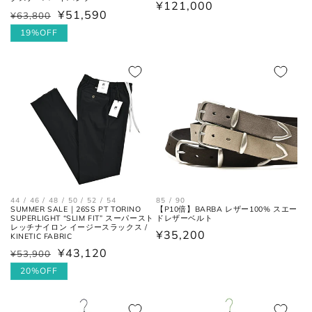
通
¥121,000
¥51,590
¥63,800
通
セ
常
常
ー
19%OFF
価
肩と袖の縫い目、左右の肩先を結
価
ル
肩幅
格
んだ長さ。
格
価
格
身幅
左右の脇下を結んだ長さ。
(胸囲)
後ろ中心、首付け根の襟下より裾
着丈
までの長さ。
袖丈
肩の付け根から袖先までの長さ。
44 / 46 / 48 / 50 / 52 / 54
85 / 90
SUMMER SALE｜26SS PT TORINO
【P10倍】BARBA レザー100% スエー
SUPERLIGHT “SLIM FIT” スーパースト
ドレザーベルト
レッチナイロン イージースラックス /
通
¥35,200
後ろ中心、首付け根の襟下より肩
KINETIC FABRIC
裄丈
先を通った袖先までの長さ。
常
¥43,120
¥53,900
通
セ
価
常
ー
20%OFF
格
価
ル
格
価
シャツ