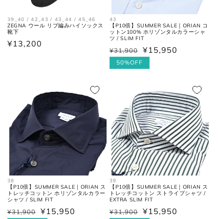
43
39_40 / 42_43 / 43_44 / 45_46
【P10倍】SUMMER SALE｜ORIAN コ
ZEGNA ウール リブ編みハイソックス
ットン100% ホリゾンタルカラーシャ
靴下
ツ / SLIM FIT
通
¥13,200
¥15,950
¥31,900
通
セ
常
常
ー
50%OFF
価
価
ル
格
格
価
格
お直しについては
こちら
のページでご確認
ください。
38
39
【P10倍】SUMMER SALE｜ORIAN ス
【P10倍】SUMMER SALE｜ORIAN ス
トレッチコットン ホリゾンタルカラー
トレッチコットン ストライプシャツ /
シャツ / SLIM FIT
EXTRA SLIM FIT
¥15,950
¥15,950
¥31,900
¥31,900
通
セ
通
セ