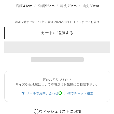
売
エ
て
り
ー
肩幅
41cm
/
身幅
55cm
/
着丈
70cm
/
袖丈
30cm
い
切
シ
る
れ
ョ
か
て
ン
販
い
は
売
る
売
AM12時までのご注文で最短 2026/08/11 (TUE) までにお届け
で
か
り
き
販
切
ま
売
カートに追加する
れ
せ
で
て
ん
き
い
ま
る
せ
か
ん
販
売
で
き
ま
せ
ん
何かお困りですか？
サイズや生地感について不明点はお気軽にご相談下さい。
メールでお問い合わせ
LINEでチャット相談
ウィッシュリストに追加