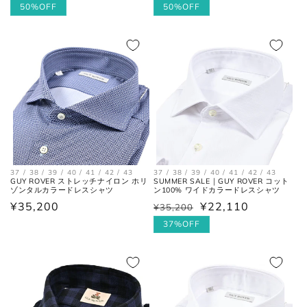
常
ー
50%OFF
常
ー
50%OFF
価
ル
価
ル
格
価
格
価
格
格
37 / 38 / 39 / 40 / 41 / 42 / 43
37 / 38 / 39 / 40 / 41 / 42 / 43
GUY ROVER ストレッチナイロン ホリ
SUMMER SALE｜GUY ROVER コット
ゾンタルカラードレスシャツ
ン100% ワイドカラードレスシャツ
通
¥35,200
¥22,110
¥35,200
通
セ
常
常
ー
37%OFF
価
価
ル
格
格
価
格