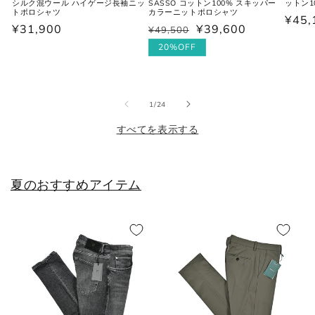
シルク混ウール ハイゲージ長袖ニッ
SASSO コットン100% スキッパー
ットン1
トポロシャツ
カラーニットポロシャツ
通
¥45,
通
¥31,900
¥39,600
¥49,500
通
セ
JPN
UK
EU
US
常
常
常
ー
20%OFF
価
価
25cm
6
40
7
価
ル
格
格
格
価
25.5cm
6.5
40.5
7.5
格
の
1
/
24
26cm
7
41
8
すべてを表示する
26.5cm
7.5
41.5
8.5
夏のおすすめアイテム
27cm
8
42
9
27.5cm
8.5
42.5
9.5
28cm
9
43
10
28.5cm
9.5
43.5
10.5