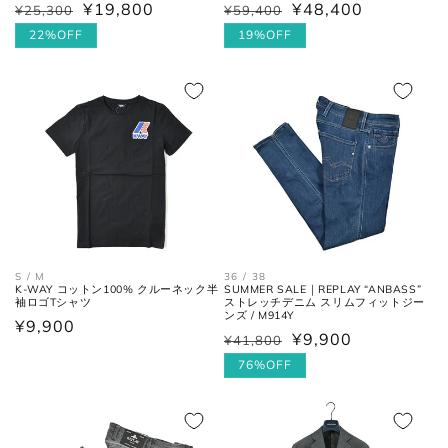
¥19,800
¥48,400
¥25,300
¥59,400
通
セ
通
セ
ウエス
平置きにし、自然なテンションを
常
ー
22%OFF
常
ー
19%OFF
ト
加え端と端を結んだ長さ×2。
価
ル
価
ル
格
価
格
価
フロントの上端から股下の縫い目
格
格
股上
の交点。
股下の縫い目の交点から、内側の
股下
シームに沿った裾までの長さ。
太腿幅
股下の縫い目の交点から、5cm裾
(ワタリ
方向へ下がった位置の端と端を結
36 / 38
S / M
幅)
んだ長さ。
SUMMER SALE｜REPLAY “ANBASS”
K-WAY コットン100% クルーネック半
ストレッチデニム スリムフィットジー
袖ロゴTシャツ
ンズ / M914Y
通
¥9,900
¥9,900
¥41,800
通
セ
裾幅
裾の端と端を結んだ長さ。
常
常
ー
76%OFF
価
価
ル
格
格
価
ネクタイ
格