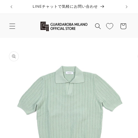
コンテ
ンツに
LINEチャットで気軽にお問い合わせ
進む
カ
ー
ト
商品情
報にス
キップ