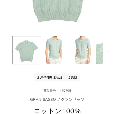
モ
モ
ー
ー
ダ
ダ
ル
ル
で
で
メ
メ
デ
デ
ィ
ィ
ア
ア
(1)
(2
SUMMER SALE
26SS
を
を
開
開
く
く
商品番号 - 440705
GRAN SASSO / グランサッソ
コットン100%