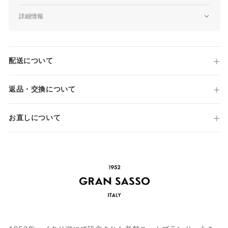
詳細情報
品番
23139/13868
原産国
配送について
Made in ITALY
仕様
サイズガイド
半袖
返品・交換について
ミドルゲージ
スキッパーカラー
お直しについて
襟/袖/裾 リブ
当店では全商品手作業で実寸を計測してお
国内参考価格
ります。
49,500円(税込)
採寸には多少の誤差がある場合がございま
す。何卒ご了承ください。
サイズについて気になる方は
こちら
からお
問い合わせくださいませ。