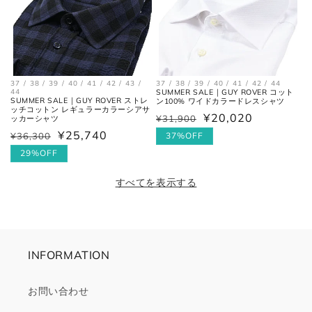
37 / 38 / 39 / 40 / 41 / 42 / 43 /
37 / 38 / 39 / 40 / 41 / 42 / 44
44
SUMMER SALE｜GUY ROVER コット
SUMMER SALE｜GUY ROVER ストレ
ン100% ワイドカラードレスシャツ
ッチコットン レギュラーカラーシアサ
¥20,020
¥31,900
ッカーシャツ
通
セ
¥25,740
¥36,300
常
ー
37%OFF
通
セ
価
ル
常
ー
29%OFF
格
価
価
ル
すべてを表示する
格
格
価
格
INFORMATION
お問い合わせ