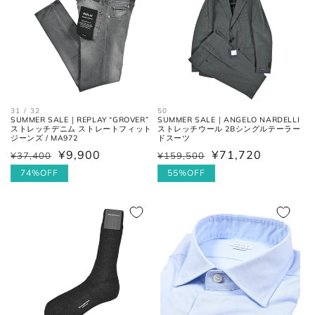
全長
大剣と小剣の先端を結んだ長さ。
大剣幅
大剣の剣先幅。
31 / 32
50
SUMMER SALE｜REPLAY “GROVER”
SUMMER SALE｜ANGELO NARDELLI
ストレッチデニム ストレートフィット
ストレッチウール 2Bシングルテーラー
シューズ
ジーンズ / MA972
ドスーツ
¥9,900
¥71,720
¥37,400
¥159,500
通
セ
通
セ
常
ー
74%OFF
常
ー
55%OFF
価
ル
価
ル
アウトソールに沿って前後の先端
全長
を結んだ長さ。
格
価
格
価
格
格
一番張り出しているアウトソール
最大幅
の最大幅。
ヒール
ヒールの上端と下端を結んだ長
高さ
さ。