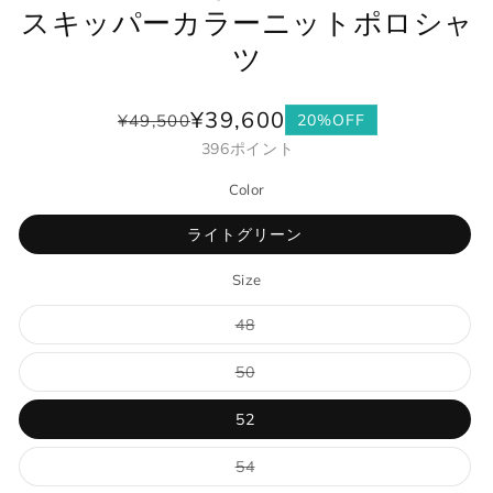
スキッパーカラーニットポロシャ
ツ
¥39,600
¥49,500
20%OFF
通
セ
396
ポイント
常
ー
価
ル
Color
格
価
格
ライトグリーン
Size
バ
48
リ
エ
ー
バ
50
シ
リ
ョ
エ
ン
ー
52
は
シ
売
ョ
り
ン
バ
54
切
は
リ
れ