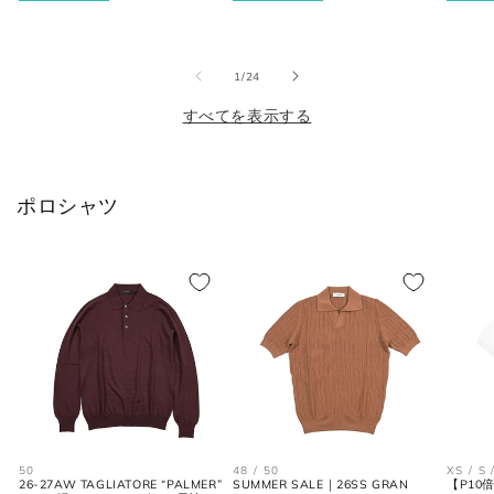
価
ル
価
ル
価
ル
格
価
格
価
格
価
首回り
JPN
IT
UK
格
格
格
(cm)
の
1
/
24
すべてを表示する
XS
37
44
34
S
38
46
36
ポロシャツ
M
39-40
48
38
L
41-42
50
40
XL
43
52
42
2XL
44
54
44
シューズ
50
48 / 50
XS / S 
26-27AW TAGLIATORE “PALMER”
SUMMER SALE｜26SS GRAN
【P10倍