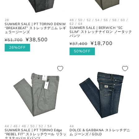
29cm
10
44
11
29.5cm
10.5
44.5
11.5
48 / 50 / 52 / 54 / 56 / 58 / 60 /
28
62 / 64
SUMMER SALE｜PT TORINO DENIM
SUMMER SALE｜BERWICH “SC
“BREAKBEAT” ストレッチデニム レギ
30cm
11
45
12
SLIM” ストレッチナイロン ノータック
ュラージーンズ
パンツ
¥38,500
¥51,700
通
セ
¥18,700
¥37,400
通
セ
常
ー
26%OFF
常
ー
50%OFF
価
ル
各サイズの測り方は以下をご参照くださ
価
ル
い。
格
価
格
価
格
格
トップス
44 / 46 / 48 / 50 / 52 / 54
44
SUMMER SALE｜PT TORINO Edge
DOLCE & GABBANA ストレッチデニ
“REBEL FIT” ストレッチウール リラッ
ム ジーンズ / GOLD
クステーパードパンツ