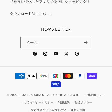
品検索に特化したアプリで快適にショッピング！
ダウンロードはこちら →
NEWS LETTER
メール
Facebook
Instagram
YouTube
X
Pinterest
(Twitter)
決
済
方
法
© 2026,
GUARDAROBA MILANO OFFICIAL STORE
返品ポリシー
プライバシーポリシー
利用規約
配送ポリシー
特定商取引法に基づく表記
連絡先情報