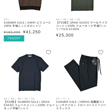
肩幅の1/2cmを、袖丈の長さに足
裄丈
した数。
2XL
44 / 46 / 48 / 50
肩の付け根から袖先までの長さ。
SUMMER SALE｜AMIRI ビスコース
【P20倍】GRAN SASSO マーセライズ
100% 半袖ニットポロシャツ
コットン100% クルーネック半袖Tシャ
(ボタンを外して腕を垂直に伸ば
袖丈
ツ / FILO SCOZIA
¥41,250
した時、手の甲が半分隠れるくら
¥165,000
通
セ
通
¥25,300
いが適正サイズの目安です。)
常
ー
75%OFF
常
価
ル
価
格
価
格
格
ボトムス
44 / 46 / 48 / 50 / 52
XS / S / L
【P20倍】SUMMER SALE｜GRAN
SUMMER SALE｜HERNO 高機能スト
SASSO スムースコットン100% クルー
レッチナイロン ドローコードイージー
ネック半袖Tシャツ
スラックス