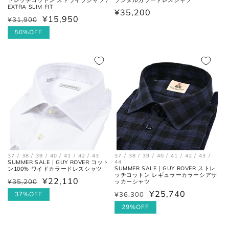
トレッチコットン ストライプシャツ /
ゾンタルカラードレスシャツ
EXTRA SLIM FIT
通
¥35,200
¥15,950
¥31,900
通
セ
常
常
ー
50%OFF
価
価
ル
格
格
価
格
37 / 38 / 39 / 40 / 41 / 42 / 43
37 / 38 / 39 / 40 / 41 / 42 / 43 /
SUMMER SALE｜GUY ROVER コット
44
SUMMER SALE｜GUY ROVER ストレ
ン100% ワイドカラードレスシャツ
ッチコットン レギュラーカラーシアサ
¥22,110
¥35,200
通
セ
ッカーシャツ
¥25,740
常
ー
37%OFF
¥36,300
通
セ
価
ル
常
ー
29%OFF
格
価
価
ル