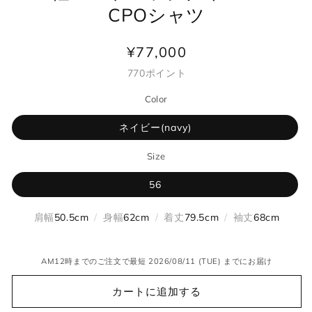
CPOシャツ
¥77,000
通
常
770
ポイント
価
Color
格
ネイビー(navy)
Size
56
肩幅
50.5cm
/
身幅
62cm
/
着丈
79.5cm
/
袖丈
68cm
AM12時までのご注文で最短 2026/08/11 (TUE) までにお届け
カートに追加する