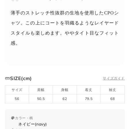
“
薄手のストレッチ性抜群の生地を使用したCPOシ
ャツ。この上にコートを羽織るようなレイヤード
スタイルも楽しめます。ややタイト目なフィット
感。
SIZE(cm)
サイズガイド
サイズ
肩幅
身幅
着丈
袖丈
56
50.5
62
79.5
68
カラー・柄
ネイビー(navy)