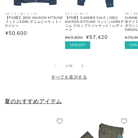
シューズ
XS / S / M / L / XL
XS / S / M / L
46 / 48
【P10倍】26SS MAISON KITSUNE
【P5倍】SUMMER SALE｜26SS
SUMME
コットン100% デニムジャケット /
MAISON KITSUNE コットン100%デ
水ナイロ
JPN
UK
EU
US
Gジャン
ニム クロップドジャケット / レディ
ダウンジ
ース
ORIGIN
通
¥50,600
¥57,420
¥63,800
¥75,9
通
セ
通
セ
25cm
6
40
7
常
常
ー
10%OFF
常
ー
10%
価
25.5cm
6.5
40.5
7.5
価
ル
価
ル
格
格
価
格
価
26cm
7
41
8
の
1
/
24
格
格
すべてを表示する
26.5cm
7.5
41.5
8.5
27cm
8
42
9
夏のおすすめアイテム
27.5cm
8.5
42.5
9.5
28cm
9
43
10
28.5cm
9.5
43.5
10.5