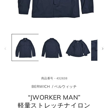
モ
モ
ー
ー
ダ
ダ
ル
ル
で
で
メ
メ
デ
デ
ィ
ィ
ア
ア
(1)
(2
を
を
商品番号 - 432638
開
開
く
く
BERWICH / ベルウィッチ
“JWORKER MAN”
軽量ストレッチナイロン