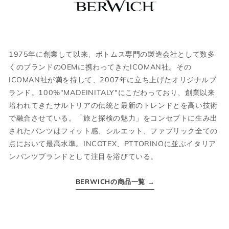
ウェア
1975年に創業して以来、ボトムス専門の製造会社として数多
JPN
IT
US
UK
くのブランドのOEMに携わってきたICOMAN社。その
ICOMAN社が満を持して、2007年に立ち上げたオリジナルブ
XS
44
S
34
ランド。100%"MADEINITALY"にこだわっており、創業以来
培われてきたサルトリアの伝統と最新のトレンドとを高い技術
S
46
M
36
で融合させている。「旅と探検の魅力」をコンセプトに生み出
M
48
L
38
されたパンツはフィット感、シルエット、ファブリック全ての
点において最高水準。INCOTEX、PTTORINOに並ぶイタリア
L
50
XL
40
ンパンツブランドとして注目を浴びている。
XL
52
2XL
42
BERWICHの商品一覧 →
2XL
54
3XL
44