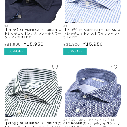
ヒール
ヒールの上端と下端を結んだ長
高さ
さ。
38
42
【P10倍】SUMMER SALE｜ORIAN ス
【P10倍】SUMMER SALE｜ORIAN ス
トレッチコットン ホリゾンタルカラー
トレッチコットン ストライプシャツ /
シャツ / SLIM FIT
SLIM FIT
¥15,950
¥15,950
¥31,900
¥31,900
通
セ
通
セ
常
ー
50%OFF
常
ー
50%OFF
価
ル
価
ル
格
価
格
価
格
格
お直しについては
こちら
のページでご確認
ください。
39
37 / 38 / 39 / 40 / 41 / 42 / 43
【P10倍】SUMMER SALE｜ORIAN ス
GUY ROVER ストレッチナイロン ホリ