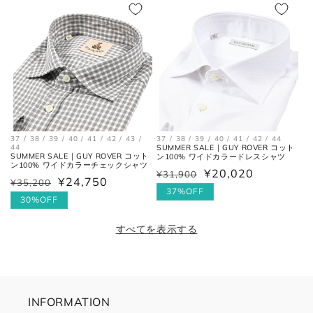
格
格
価
格
37 / 38 / 39 / 40 / 41 / 42 / 43 /
37 / 38 / 39 / 40 / 41 / 42 / 44
44
SUMMER SALE｜GUY ROVER コット
SUMMER SALE｜GUY ROVER コット
ン100% ワイドカラードレスシャツ
ン100% ワイドカラーチェックシャツ
¥20,020
¥31,900
通
セ
¥24,750
¥35,200
通
セ
常
ー
37%OFF
常
ー
30%OFF
価
ル
価
ル
格
価
すべてを表示する
格
価
格
格
INFORMATION