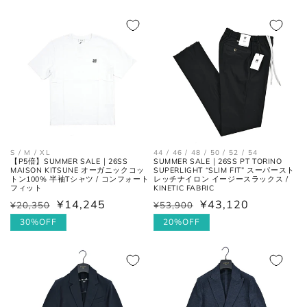
価
価
ル
格
シャツ
格
価
格
44 / 46 / 48 / 50 / 52 / 54
S / M / XL
SUMMER SALE｜26SS PT TORINO
【P5倍】SUMMER SALE｜26SS
SUPERLIGHT “SLIM FIT” スーパースト
MAISON KITSUNE オーガニックコッ
レッチナイロン イージースラックス /
トン100% 半袖Tシャツ / コンフォート
KINETIC FABRIC
フィット
襟を平らに広げ、ボタンとホール
首周り
の中心までを結んだ長さ。
¥43,120
¥14,245
¥53,900
¥20,350
通
セ
通
セ
常
ー
20%OFF
常
ー
30%OFF
価
ル
価
ル
肩と袖の縫い目、左右の肩先を結
肩幅
んだ長さ。
格
価
格
価
格
格
一番くびれている箇所の左右を結
胴囲
んだ長さ。