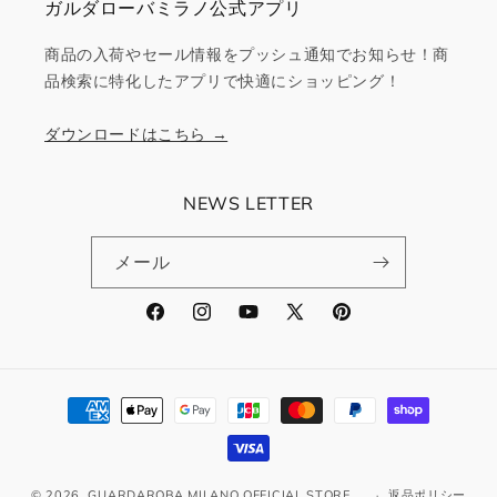
ガルダローバミラノ公式アプリ
商品の入荷やセール情報をプッシュ通知でお知らせ！商
品検索に特化したアプリで快適にショッピング！
ダウンロードはこちら →
NEWS LETTER
メール
Facebook
Instagram
YouTube
X
Pinterest
(Twitter)
決
済
方
法
© 2026,
GUARDAROBA MILANO OFFICIAL STORE
返品ポリシー