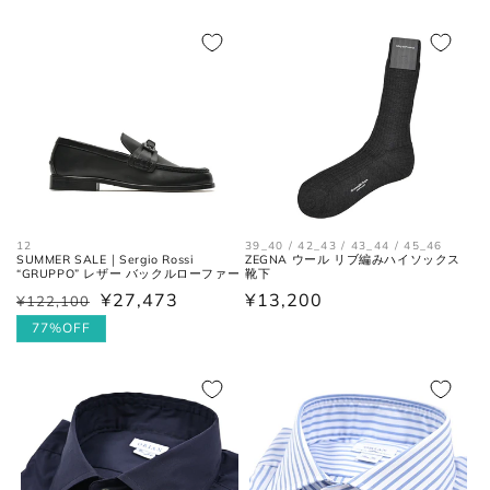
価
ル
価
ル
ネクタイ
格
価
格
価
格
格
全長
大剣と小剣の先端を結んだ長さ。
大剣幅
大剣の剣先幅。
シューズ
12
39_40 / 42_43 / 43_44 / 45_46
SUMMER SALE｜Sergio Rossi
ZEGNA ウール リブ編みハイソックス
“GRUPPO” レザー バックルローファー
靴下
¥27,473
通
¥13,200
¥122,100
通
セ
常
常
ー
77%OFF
アウトソールに沿って前後の先端
全長
価
価
ル
を結んだ長さ。
格
格
価
格
一番張り出しているアウトソール
最大幅
の最大幅。