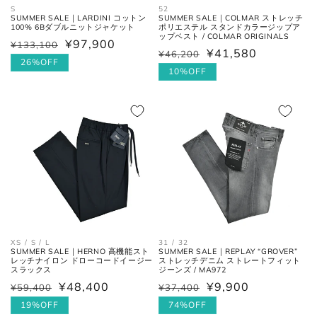
S
52
SUMMER SALE｜LARDINI コットン
SUMMER SALE｜COLMAR ストレッチ
100% 6Bダブルニットジャケット
ポリエステル スタンドカラージップア
ップベスト / COLMAR ORIGINALS
¥97,900
ウエス
平置きにし、自然なテンションを
¥133,100
通
セ
¥41,580
¥46,200
通
セ
ト
加え端と端を結んだ長さ×2。
常
ー
26%OFF
常
ー
10%OFF
価
ル
価
ル
フロントの上端から股下の縫い目
格
価
股上
格
価
の交点。
格
格
股下の縫い目の交点から、内側の
股下
シームに沿った裾までの長さ。
太腿幅
股下の縫い目の交点から、5cm裾
(ワタリ
方向へ下がった位置の端と端を結
幅)
んだ長さ。
XS / S / L
31 / 32
SUMMER SALE｜HERNO 高機能スト
SUMMER SALE｜REPLAY “GROVER”
レッチナイロン ドローコードイージー
ストレッチデニム ストレートフィット
裾幅
裾の端と端を結んだ長さ。
スラックス
ジーンズ / MA972
¥48,400
¥9,900
¥59,400
¥37,400
通
セ
通
セ
常
ー
19%OFF
常
ー
74%OFF