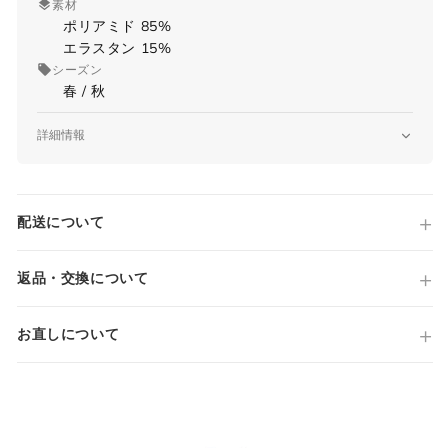
素材
ポリアミド 85%
エラスタン 15%
シーズン
春 / 秋
詳細情報
品番
jworkerman mg1751x
サイズガイド
原産国
配送について
Made in ITALY
仕様
KOMODO
返品・交換について
当店では全商品手作業で実寸を計測してお
JWORKER MAN
ります。
light jersey soft
採寸には多少の誤差がある場合がございま
お直しについて
ボタンフロント(スナップボタン)
す。何卒ご了承ください。
両胸フラップポケット(スナップボタン)
国内参考価格
サイズについて気になる方は
こちら
からお
77,000円(税込)
問い合わせくださいませ。