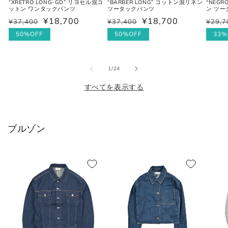
シャツ (ネックサイズ表記)
“XRETRO LONG-GD” リヨセル混コ
“BARBER LONG” コットン混リネン
“NEGR
ットン ワンタックパンツ
ツータックパンツ
ン ツ
¥18,700
¥18,700
¥37,400
¥37,400
¥29,7
通
セ
通
セ
通
セ
常
ー
50%OFF
常
ー
50%OFF
常
ー
33%
首回り
JPN
IT
UK
価
ル
価
ル
価
ル
(cm)
格
価
格
価
格
価
の
1
/
24
格
格
格
XS
37
44
34
すべてを表示する
S
38
46
36
M
39-40
48
38
ブルゾン
L
41-42
50
40
XL
43
52
42
2XL
44
54
44