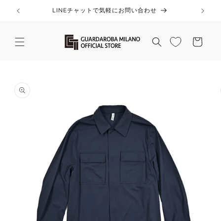
コンテ
ンツに
LINEチャットで気軽にお問い合わせ
進む
カ
ー
ト
商品情
報にス
キップ