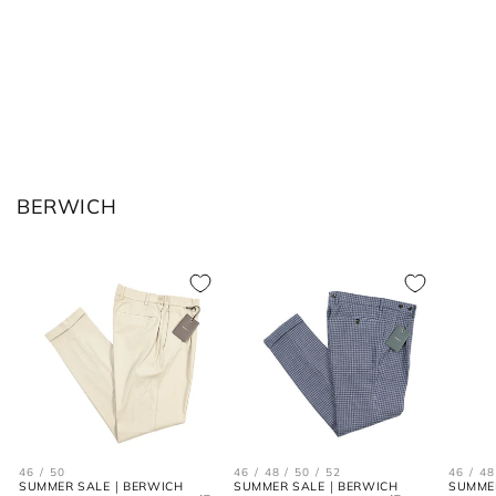
ボトムス
JPN
IT
US(inch)
UK
XS
44
29
34
BERWICH
S
46
30
36
M
48
31-32
38
L
50
33
40
XL
52
34
42
2XL
54
35
44
46 / 50
46 / 48 / 50 / 52
46 / 48
SUMMER SALE｜BERWICH
SUMMER SALE｜BERWICH
SUMME