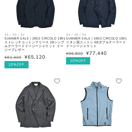
肩幅の1/2cmを、袖丈の長さに足
裄丈
した数。
44 / 50 / 52
44 / 46 / 50
肩の付け根から袖先までの長さ。
SUMMER SALE｜26SS CIRCOLO 1901
SUMMER SALE｜26SS CIRCOLO 1901
(ボタンを外して腕を垂直に伸ば
ストレッチコットンフリース 2Bシング
リネン混コットン 6Bダブルテーラード
袖丈
ルテーラードイージージャケット イー
イージージャケット
した時、手の甲が半分隠れるくら
ジーブレザー
¥77,440
いが適正サイズの目安です。)
¥96,800
通
セ
¥65,120
¥81,400
通
セ
常
ー
20%OFF
常
ー
20%OFF
価
ル
価
ル
格
価
ボトムス
格
価
格
格