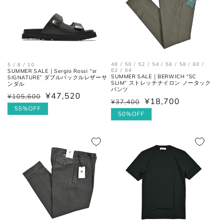
29cm
10
44
11
29.5cm
10.5
44.5
11.5
30cm
11
45
12
48 / 50 / 52 / 54 / 56 / 58 / 60 /
5 / 8 / 10
62 / 64
SUMMER SALE｜Sergio Rossi “sr
SUMMER SALE｜BERWICH “SC
SIGNATURE” ダブルバックルレザーサ
SLIM” ストレッチナイロン ノータック
ンダル
パンツ
¥47,520
¥105,600
通
セ
¥18,700
¥37,400
通
セ
各サイズの測り方は以下をご参照くださ
常
ー
55%OFF
常
ー
50%OFF
い。
価
ル
価
ル
格
価
格
価
格
トップス
格