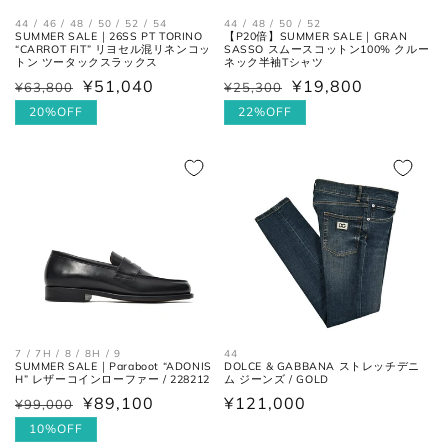
44 / 46 / 48 / 50 / 52 / 54
44 / 48 / 50 / 52
SUMMER SALE｜26SS PT TORINO
【P20倍】SUMMER SALE｜GRAN
“CARROT FIT” リヨセル混リネンコッ
SASSO スムースコットン100% クルー
トン ツータックスラックス
ネック半袖Tシャツ
¥51,040
¥19,800
¥63,800
¥25,300
通
セ
通
セ
肩と袖の縫い目、左右の肩先を結
肩幅
常
ー
20%OFF
常
ー
22%OFF
んだ長さ。
価
ル
価
ル
格
価
格
価
身幅
左右の脇下を結んだ長さ。
格
格
(胸囲)
後ろ中心、首付け根の襟下より裾
着丈
までの長さ。
袖丈
肩の付け根から袖先までの長さ。
44
7 / 7H / 8 / 8H / 9
DOLCE & GABBANA ストレッチデニ
SUMMER SALE｜Paraboot “ADONIS
後ろ中心、首付け根の襟下より肩
ム ジーンズ / GOLD
H” レザーコインローファー / 228212
裄丈
先を通った袖先までの長さ。
通
¥121,000
¥89,100
¥99,000
通
セ
常
常
ー
10%OFF