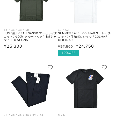
シューズ
アウトソールに沿って前後の先端
全長
を結んだ長さ。
44 / 46 / 48 / 50
46 / 52
【P20倍】GRAN SASSO マーセライズ
SUMMER SALE｜COLMAR ストレッチ
コットン100% クルーネック半袖Tシャ
コットン 半袖ポロシャツ / COLMAR
ツ / FILO SCOZIA
ORIGINALS
一番張り出しているアウトソール
最大幅
通
¥25,300
¥24,750
の最大幅。
¥27,500
通
セ
常
常
ー
10%OFF
価
価
ル
ヒール
ヒールの上端と下端を結んだ長
格
高さ
さ。
格
価
格
44 / 46 / 48 / 50 / 52 / 54
S / M