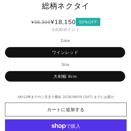
総柄ネクタイ
¥18,150
¥36,300
50%OFF
通
セ
3,630
ポイント
常
ー
価
ル
Color
格
価
格
ワインレッド
Size
大剣幅 8cm
AM12時までのご注文で最短 2026/08/08 (SAT) までにお届け
カートに追加する