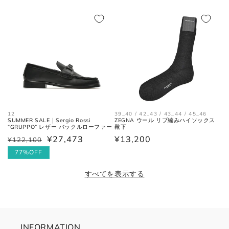
価
ル
格
価
格
価
格
格
12
39_40 / 42_43 / 43_44 / 45_46
SUMMER SALE｜Sergio Rossi
ZEGNA ウール リブ編みハイソックス
“GRUPPO” レザー バックルローファー
靴下
¥27,473
通
¥13,200
¥122,100
通
セ
常
常
ー
77%OFF
価
価
ル
すべてを表示する
格
格
価
格
INFORMATION