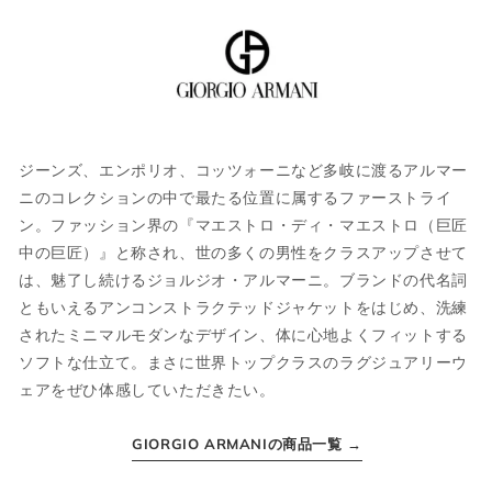
当店では全商品手作業で実寸を計測してお
ります。
採寸には多少の誤差がある場合がございま
す。何卒ご了承ください。
ジーンズ、エンポリオ、コッツォーニなど多岐に渡るアルマー
サイズについて気になる方は
こちら
からお
ニのコレクションの中で最たる位置に属するファーストライ
問い合わせくださいませ。
ン。ファッション界の『マエストロ・ディ・マエストロ（巨匠
中の巨匠）』と称され、世の多くの男性をクラスアップさせて
は、魅了し続けるジョルジオ・アルマーニ。ブランドの代名詞
ウェア
ともいえるアンコンストラクテッドジャケットをはじめ、洗練
されたミニマルモダンなデザイン、体に心地よくフィットする
ソフトな仕立て。まさに世界トップクラスのラグジュアリーウ
JPN
IT
US
UK
ェアをぜひ体感していただきたい。
XS
44
S
34
GIORGIO ARMANIの商品一覧 →
S
46
M
36