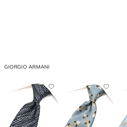
M
48
L
38
L
50
XL
40
XL
52
2XL
42
2XL
54
3XL
44
GIORGIO ARMANI
ボトムス
JPN
IT
US(inch)
UK
XS
44
29
34
S
46
30
36