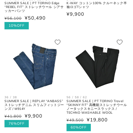
SUMMER SALE｜PT TORINO Edge
K-WAY コットン100% クルーネック半
“REBEL FIT” ストレッチウール シアサ
袖ロゴTシャツ
ッカーパンツ
通
¥9,900
¥50,490
¥56,100
通
セ
お直しについては
こちら
のページでご確認
常
常
ー
10%OFF
ください。
価
価
ル
格
格
価
格
36 / 38
56 / 58 / 62
SUMMER SALE｜REPLAY “ANBASS”
SUMMER SALE｜PT TORINO Travel
ストレッチデニム スリムフィットジー
“SKINNY FIT” 高機能ストレッチウール
ンズ / M914Y
ノータックスキニースラックス /
TECHNO WASHABLE WOOL
¥9,900
¥41,800
通
セ
¥19,800
¥49,500
通
セ
常
ー
76%OFF
常
ー
60%OFF
価
ル