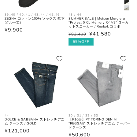
い。
39_40 / 40_41 / 43_44 / 45_46
43 / 44
ZEGNA コットン100% ソックス 靴下
SUMMER SALE｜Maison Margiela
(クルー丈)
“Project 0 CL Memory Of V2” ローカ
トップス
ットスニーカー / Reebok コラボ
通
¥9,900
¥41,580
¥92,400
通
セ
常
常
ー
55%OFF
価
価
ル
格
格
価
格
肩と袖の縫い目、左右の肩先を結
肩幅
んだ長さ。
44
30 / 31 / 32 / 33
DOLCE & GABBANA ストレッチデニ
【P10倍】PT TORINO DENIM
身幅
ム ジーンズ / GOLD
“REGGAE” ストレッチデニム テーパー
左右の脇下を結んだ長さ。
ドジーンズ
(胸囲)
通
¥121,000
通
¥50,600