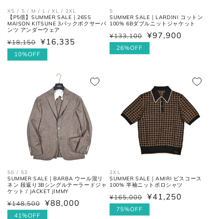
XS / S / M / L / XL / 2XL
S
【P5倍】SUMMER SALE｜26SS
SUMMER SALE｜LARDINI コットン
ボトムス
MAISON KITSUNE 3パックボクサーパ
100% 6Bダブルニットジャケット
ンツ アンダーウェア
¥97,900
¥133,100
通
セ
¥16,335
¥18,150
通
セ
常
ー
26%OFF
常
ー
10%OFF
価
ル
価
ル
格
価
格
価
格
格
ウエス
平置きにし、自然なテンションを
ト
加え端と端を結んだ長さ×2。
50 / 52
2XL
SUMMER SALE｜BARBA ウール混リ
SUMMER SALE｜AMIRI ビスコース
フロントの上端から股下の縫い目
股上
ネン 段返り3Bシングルテーラードジャ
100% 半袖ニットポロシャツ
の交点。
ケット / JACKET JIMMY
¥41,250
¥165,000
通
セ
¥88,000
¥148,500
通
セ
常
ー
75%OFF
股下の縫い目の交点から、内側の
常
ー
41%OFF