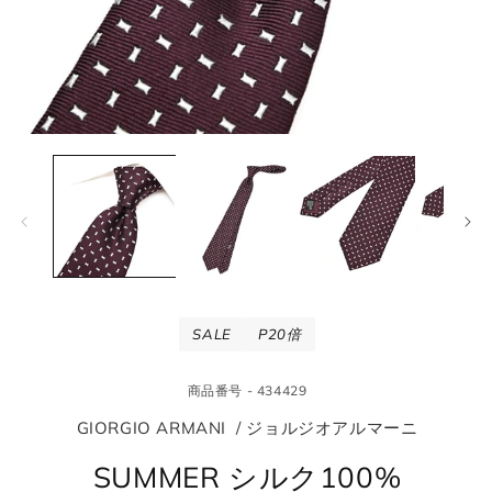
モ
モ
ー
ー
ダ
ダ
ル
ル
で
で
メ
メ
デ
デ
ィ
ィ
ア
ア
(1)
(2
SALE
P20倍
を
を
開
開
く
く
商品番号 - 434429
GIORGIO ARMANI / ジョルジオアルマーニ
SUMMER シルク100%