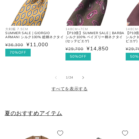
M
39-40
48
38
L
41-42
50
40
大剣幅 7.5CM
148CM×7CM
148CM
XL
43
52
42
SUMMER SALE｜GIORGIO
【P10倍】SUMMER SALE｜BARBA
【P10倍
ARMANI シルク100% 総柄ネクタイ
シルク100% ペイズリー柄ネクタイ
シルク1
(セッテピエゲ)
ピエゲ)
¥11,000
¥36,300
通
セ
2XL
44
54
44
¥14,850
¥29,700
¥29,7
通
セ
通
セ
常
ー
70%OFF
常
ー
50%OFF
常
ー
50%
価
ル
価
ル
価
ル
格
価
シューズ
格
価
格
価
格
の
1
/
24
格
格
すべてを表示する
JPN
UK
EU
US
25cm
6
40
7
夏のおすすめアイテム
25.5cm
6.5
40.5
7.5
26cm
7
41
8