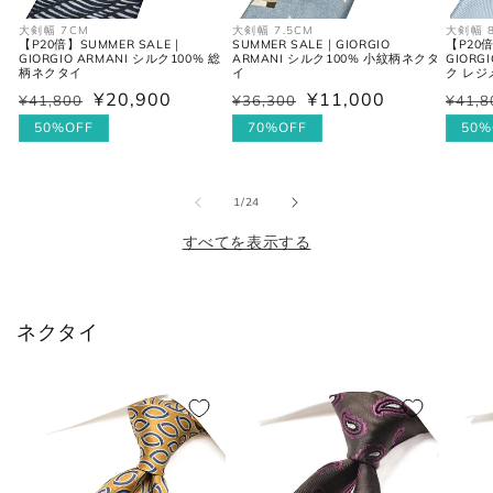
M
48
31-32
38
大剣幅 7CM
大剣幅 7.5CM
大剣幅 
【P20倍】SUMMER SALE｜
SUMMER SALE｜GIORGIO
【P20倍
GIORGIO ARMANI シルク100% 総
ARMANI シルク100% 小紋柄ネクタ
GIORG
L
50
33
40
柄ネクタイ
イ
ク レ
¥20,900
¥11,000
¥41,800
¥36,300
¥41,8
通
セ
通
セ
通
セ
XL
52
34
42
常
ー
50%OFF
常
ー
70%OFF
常
ー
50%
価
ル
価
ル
価
ル
2XL
54
35
44
格
価
格
価
格
価
の
1
/
24
格
格
格
すべてを表示する
シャツ (ネックサイズ表記)
ネクタイ
首回り
JPN
IT
UK
(cm)
XS
37
44
34
S
38
46
36