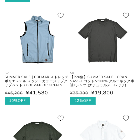
股下
価
ル
シームに沿った裾までの長さ。
価
ル
格
価
格
価
格
太腿幅
股下の縫い目の交点から、5cm裾
格
(ワタリ
方向へ下がった位置の端と端を結
幅)
んだ長さ。
裾幅
裾の端と端を結んだ長さ。
52
50
ネクタイ
SUMMER SALE｜COLMAR ストレッチ
【P20倍】SUMMER SALE｜GRAN
ポリエステル スタンドカラージップア
SASSO コットン100% クルーネック半
ップベスト / COLMAR ORIGINALS
袖Tシャツ (ナチュラルストレッチ)
¥41,580
¥19,800
¥46,200
¥25,300
通
セ
通
セ
全長
大剣と小剣の先端を結んだ長さ。
常
ー
10%OFF
常
ー
22%OFF
価
ル
価
ル
格
価
格
価
大剣幅
大剣の剣先幅。
格
格