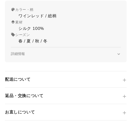
カラー・柄
ワインレッド / 総柄
素材
シルク 100%
シーズン
春 / 夏 / 秋 / 冬
詳細情報
品番
360054 3R931
原産国
配送について
Made in ITALY
国内参考価格
36,300円(税込)
返品・交換について
お直しについて
サイズガイド