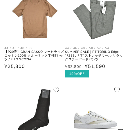
26.5cm
7.5
41.5
8.5
27cm
8
42
9
27.5cm
8.5
42.5
9.5
44 / 46 / 48 / 52
44 / 46 / 48 / 50 / 52 / 54
28cm
9
43
10
【P20倍】GRAN SASSO マーセライズ
SUMMER SALE｜PT TORINO Edge
コットン100% クルーネック半袖Tシャ
“REBEL FIT” ストレッチウール リラッ
ツ / FILO SCOZIA
クステーパードパンツ
28.5cm
9.5
43.5
10.5
通
¥25,300
¥51,590
¥63,800
通
セ
常
常
ー
19%OFF
29cm
10
44
11
価
価
ル
格
格
価
29.5cm
10.5
44.5
11.5
格
30cm
11
45
12
各サイズの測り方は以下をご参照くださ