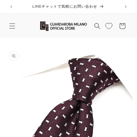
コンテ
ンツに
LINEチャットで気軽にお問い合わせ
進む
カ
ー
ト
商品情
報にス
キップ