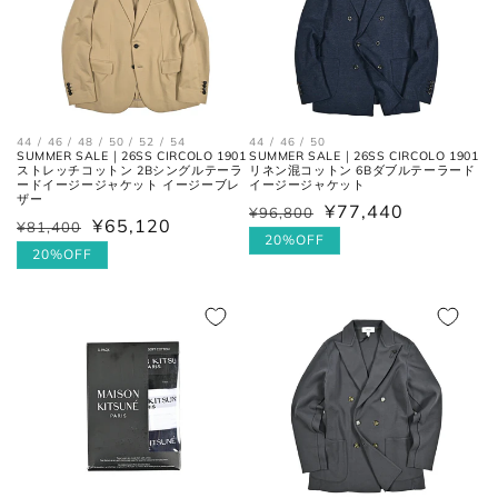
襟を平らに広げ、ボタンとホール
首周り
の中心までを結んだ長さ。
44 / 46 / 48 / 50 / 52 / 54
44 / 46 / 50
肩と袖の縫い目、左右の肩先を結
肩幅
SUMMER SALE｜26SS CIRCOLO 1901
SUMMER SALE｜26SS CIRCOLO 1901
んだ長さ。
ストレッチコットン 2Bシングルテーラ
リネン混コットン 6Bダブルテーラード
ードイージージャケット イージーブレ
イージージャケット
ザー
¥77,440
¥96,800
通
セ
¥65,120
一番くびれている箇所の左右を結
¥81,400
通
セ
胴囲
常
ー
20%OFF
んだ長さ。
常
ー
20%OFF
価
ル
価
ル
格
価
肩幅の1/2cmを、袖丈の長さに足
格
価
裄丈
格
した数。
格
肩の付け根から袖先までの長さ。
(ボタンを外して腕を垂直に伸ば
袖丈
した時、手の甲が半分隠れるくら
いが適正サイズの目安です。)