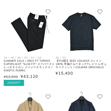
常
常
価
後ろ中心、首付け根の襟下より裾
着丈
価
までの長さ。
格
格
袖丈
肩の付け根から袖先までの長さ。
後ろ中心、首付け根の襟下より肩
裄丈
先を通った袖先までの長さ。
44 / 46 / 48 / 50 / 52 / 54
48 / 50
SUMMER SALE｜26SS PT TORINO
【P10倍】26SS COLMAR コットン
シャツ
SUPERLIGHT “SLIM FIT” スーパースト
100% 半袖クルーネックTシャツ レギュ
レッチナイロン イージースラックス /
ラーフィット / COLMAR ORIGINALS
KINETIC FABRIC
通
¥15,400
¥43,120
¥53,900
通
セ
常
常
ー
20%OFF
価
価
ル
格
格
価
格