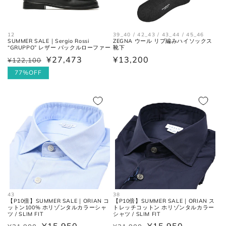
幅)
んだ長さ。
裾幅
裾の端と端を結んだ長さ。
12
39_40 / 42_43 / 43_44 / 45_46
SUMMER SALE｜Sergio Rossi
ZEGNA ウール リブ編みハイソックス
“GRUPPO” レザー バックルローファー
靴下
¥27,473
通
¥13,200
¥122,100
通
セ
常
常
ー
77%OFF
ネクタイ
価
価
ル
格
格
価
格
全長
大剣と小剣の先端を結んだ長さ。
大剣幅
大剣の剣先幅。
シューズ
43
38
【P10倍】SUMMER SALE｜ORIAN コ
【P10倍】SUMMER SALE｜ORIAN ス
ットン100% ホリゾンタルカラーシャ
トレッチコットン ホリゾンタルカラー
ツ / SLIM FIT
シャツ / SLIM FIT
アウトソールに沿って前後の先端