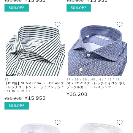
¥15,950
¥15,950
¥31,900
¥31,900
通
セ
通
セ
全長
を結んだ長さ。
常
ー
50%OFF
常
ー
50%OFF
価
ル
価
ル
一番張り出しているアウトソール
格
価
格
価
最大幅
の最大幅。
格
格
ヒール
ヒールの上端と下端を結んだ長
高さ
さ。
39
37 / 38 / 39 / 40 / 41 / 42 / 43
【P10倍】SUMMER SALE｜ORIAN ス
GUY ROVER ストレッチナイロン ホリ
トレッチコットン ストライプシャツ /
ゾンタルカラードレスシャツ
EXTRA SLIM FIT
通
¥35,200
¥15,950
¥31,900
通
セ
常
常
ー
50%OFF
価
価
ル
格
格
価
お直しについては
こちら
のページでご確認
格