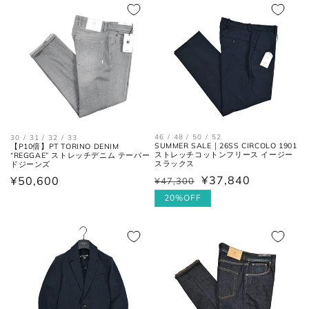
格
価
格
格
46 / 48 / 50 / 52
30 / 31 / 32 / 33
SUMMER SALE｜26SS CIRCOLO 1901
【P10倍】PT TORINO DENIM
ストレッチコットンフリース イージー
“REGGAE” ストレッチデニム テーパー
スラックス
ドジーンズ
肩と袖の縫い目、左右の肩先を結
肩幅
¥37,840
通
¥50,600
んだ長さ。
¥47,300
通
セ
常
常
ー
20%OFF
価
価
ル
身幅
左右の脇下を結んだ長さ。
格
(胸囲)
格
価
格
後ろ中心、首付け根の襟下より裾
着丈
までの長さ。