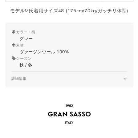
モデルM氏着用サイズ48 (175cm/70kg/ガッチリ体型)
カラー・柄
グレー
素材
ヴァージンウール 100%
シーズン
秋 / 冬
詳細情報
品番
13117/22622
原産国
サイズガイド
Made in ITALY
仕様
長袖
ラグランスリーブ
当店では全商品手作業で実寸を計測してお
ミドルゲージ
ります。