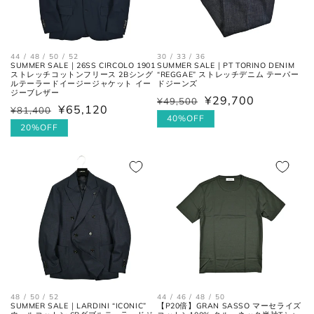
袖丈
肩の付け根から袖先までの長さ。
後ろ中心、首付け根の襟下より肩
裄丈
44 / 48 / 50 / 52
30 / 33 / 36
先を通った袖先までの長さ。
SUMMER SALE｜26SS CIRCOLO 1901
SUMMER SALE｜PT TORINO DENIM
ストレッチコットンフリース 2Bシング
“REGGAE” ストレッチデニム テーパー
ルテーラードイージージャケット イー
ドジーンズ
ジーブレザー
¥29,700
¥49,500
通
セ
¥65,120
¥81,400
通
セ
シャツ
常
ー
40%OFF
常
ー
20%OFF
価
ル
価
ル
格
価
格
価
格
格
襟を平らに広げ、ボタンとホール
48 / 50 / 52
44 / 46 / 48 / 50
首周り
の中心までを結んだ長さ。
SUMMER SALE｜LARDINI “ICONIC”
【P20倍】GRAN SASSO マーセライズ