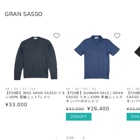
XL
52
2XL
42
GRAN SASSO
2XL
54
3XL
44
ボトムス
JPN
IT
US(inch)
UK
XS
44
29
34
48 / 50 / 52 / 54
46 / 48 / 50 / 52
46 / 48
【P20倍】26SS GRAN SASSO リネ
【P20倍】SUMMER SALE｜GRAN
【P20倍
ン100% 長袖ニットTシャツ
SASSO リネン100% 半袖ニットス
SASS
キッパーポロシャツ
キッパ
S
46
30
36
通
¥33,000
¥26,400
¥33,000
¥33,0
通
セ
通
セ
常
常
ー
20%OFF
常
ー
20%
M
48
31-32
38
価
価
ル
価
ル
格
L
50
33
40
格
価
格
価
の
1
/
24
格
格