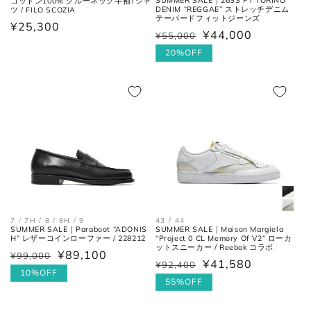
コットン100% クルーネック半袖Tシャ
DENIM “REGGAE” ストレッチデニム
ツ / FILO SCOZIA
テーパードフィットジーンズ
通
¥25,300
27.5cm
8.5
42.5
9.5
¥44,000
¥55,000
通
セ
常
常
ー
20%OFF
価
28cm
9
43
10
価
ル
格
格
価
28.5cm
9.5
43.5
10.5
格
29cm
10
44
11
29.5cm
10.5
44.5
11.5
30cm
11
45
12
7 / 7H / 8 / 8H / 9
43 / 44
SUMMER SALE｜Paraboot “ADONIS
SUMMER SALE｜Maison Margiela
H” レザーコインローファー / 228212
“Project 0 CL Memory Of V2” ローカ
各サイズの測り方は以下をご参照くださ
ットスニーカー / Reebok コラボ
¥89,100
¥99,000
通
セ
い。
¥41,580
¥92,400
通
セ
常
ー
10%OFF
常
ー
55%OFF
価
ル
価
ル
格
価
トップス