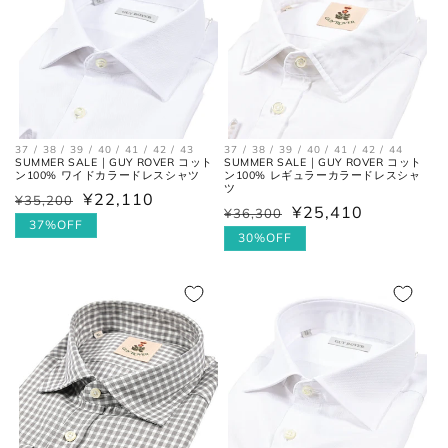
ください。
37 / 38 / 39 / 40 / 41 / 42 / 43
37 / 38 / 39 / 40 / 41 / 42 / 44
SUMMER SALE｜GUY ROVER コット
SUMMER SALE｜GUY ROVER コット
ン100% ワイドカラードレスシャツ
ン100% レギュラーカラードレスシャ
ツ
¥22,110
¥35,200
通
セ
¥25,410
¥36,300
通
セ
常
ー
37%OFF
常
ー
30%OFF
価
ル
価
ル
格
価
格
価
格
格