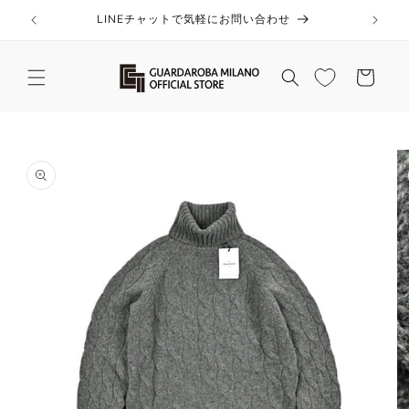
コンテ
ンツに
LINEチャットで気軽にお問い合わせ
進む
カ
ー
ト
商品情
報にス
キップ