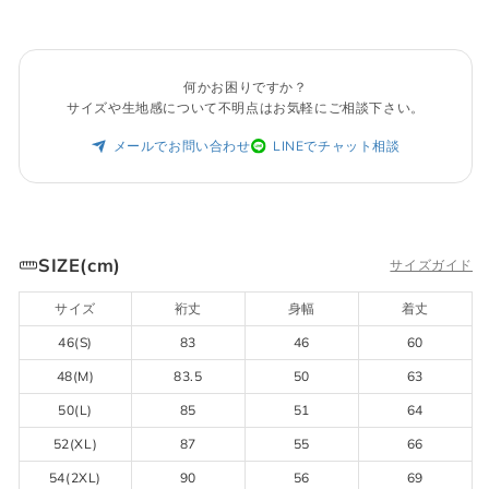
何かお困りですか？
サイズや生地感について不明点はお気軽にご相談下さい。
メールでお問い合わせ
LINEでチャット相談
SIZE(cm)
サイズガイド
サイズ
裄丈
身幅
着丈
46(S)
83
46
60
48(M)
83.5
50
63
50(L)
85
51
64
52(XL)
87
55
66
54(2XL)
90
56
69