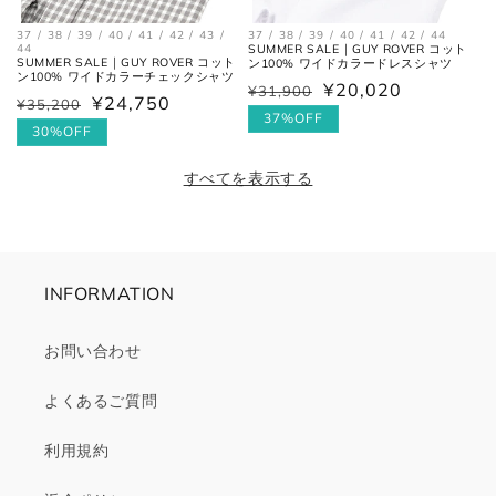
37 / 38 / 39 / 40 / 41 / 42 / 43 /
37 / 38 / 39 / 40 / 41 / 42 / 44
44
SUMMER SALE｜GUY ROVER コット
SUMMER SALE｜GUY ROVER コット
ン100% ワイドカラードレスシャツ
ン100% ワイドカラーチェックシャツ
¥20,020
¥31,900
通
セ
¥24,750
¥35,200
通
セ
常
ー
37%OFF
常
ー
30%OFF
価
ル
価
ル
格
価
すべてを表示する
格
価
格
格
INFORMATION
お問い合わせ
よくあるご質問
利用規約