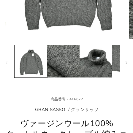
モ
モ
ー
ー
ダ
ダ
ル
ル
で
で
メ
メ
デ
デ
ィ
ィ
ア
ア
(1)
(2
を
を
商品番号 - 416622
開
開
く
く
GRAN SASSO / グランサッソ
ヴァージンウール100%