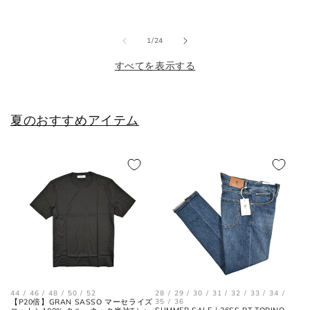
価
価
XL
43
52
42
格
格
格
の
1
/
24
2XL
44
54
44
すべてを表示する
シューズ
夏のおすすめアイテム
JPN
UK
EU
US
25cm
6
40
7
25.5cm
6.5
40.5
7.5
26cm
7
41
8
26.5cm
7.5
41.5
8.5
44 / 46 / 48 / 50 / 52
28 / 29 / 30 / 31 / 32 / 33 / 34 /
【P20倍】GRAN SASSO マーセライズ
35 / 36
27cm
8
42
9
SUMMER SALE｜26SS PT TORINO