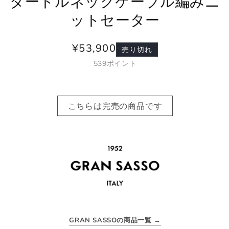
タートルネックケーブル編みニ
ットセーター
¥53,900
通
売り切れ
常
539
ポイント
価
格
こちらは完売の商品です
GRAN SASSOの商品一覧 →