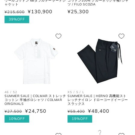
ウールコットン 6Bダブルテーラードジ
コットン100% クルーネック半袖Tシャ
ャケット
ツ / FILO SCOZIA
¥130,900
通
¥25,300
¥215,600
通
セ
肩と袖の縫い目、左右の肩先を結
肩幅
常
んだ長さ。
常
ー
39%OFF
価
価
ル
格
格
価
一番くびれている箇所の左右を結
胴囲
んだ長さ。
格
肩幅の1/2cmを、袖丈の長さに足
裄丈
した数。
肩の付け根から袖先までの長さ。
(ボタンを外して腕を垂直に伸ば
袖丈
した時、手の甲が半分隠れるくら
46 / 52
XS / S / L
SUMMER SALE｜COLMAR ストレッチ
SUMMER SALE｜HERNO 高機能スト
いが適正サイズの目安です。)
コットン 半袖ポロシャツ / COLMAR
レッチナイロン ドローコードイージー
ORIGINALS
スラックス
¥24,750
¥48,400
¥27,500
¥59,400
通
セ
通
セ
常
ー
10%OFF
常
ー
19%OFF
ボトムス
価
ル
価
ル
格
価
格
価