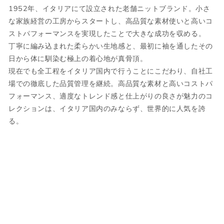
ケーブル編み
1952年、イタリアにて設立された老舗ニットブランド。小さ
採寸には多少の誤差がある場合がございま
タートルネック
な家族経営の工房からスタートし、高品質な素材使いと高いコ
す。何卒ご了承ください。
襟/袖/裾 リブ
ストパフォーマンスを実現したことで大きな成功を収める。
国内参考価格
サイズについて気になる方は
こちら
からお
丁寧に編み込まれた柔らかい生地感と、最初に袖を通したその
55,000円(税込)
問い合わせくださいませ。
日から体に馴染む極上の着心地が真骨頂。
現在でも全工程をイタリア国内で行うことにこだわり、自社工
場での徹底した品質管理を継続。高品質な素材と高いコストパ
ウェア
フォーマンス、適度なトレンド感と仕上がりの良さが魅力のコ
レクションは、イタリア国内のみならず、世界的に人気を誇
る。
JPN
IT
US
UK
XS
44
S
34
S
46
M
36
M
48
L
38
L
50
XL
40