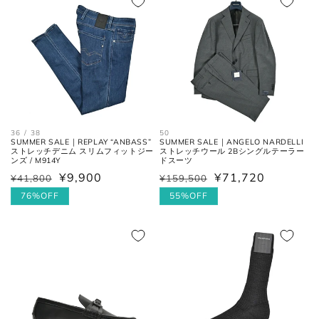
格
格
36 / 38
50
SUMMER SALE｜REPLAY “ANBASS”
SUMMER SALE｜ANGELO NARDELLI
ウエス
平置きにし、自然なテンションを
ストレッチデニム スリムフィットジー
ストレッチウール 2Bシングルテーラー
ト
加え端と端を結んだ長さ×2。
ンズ / M914Y
ドスーツ
¥9,900
¥71,720
¥41,800
¥159,500
通
セ
通
セ
常
ー
76%OFF
常
ー
55%OFF
フロントの上端から股下の縫い目
股上
の交点。
価
ル
価
ル
格
価
格
価
格
格
股下の縫い目の交点から、内側の
股下
シームに沿った裾までの長さ。
太腿幅
股下の縫い目の交点から、5cm裾
(ワタリ
方向へ下がった位置の端と端を結