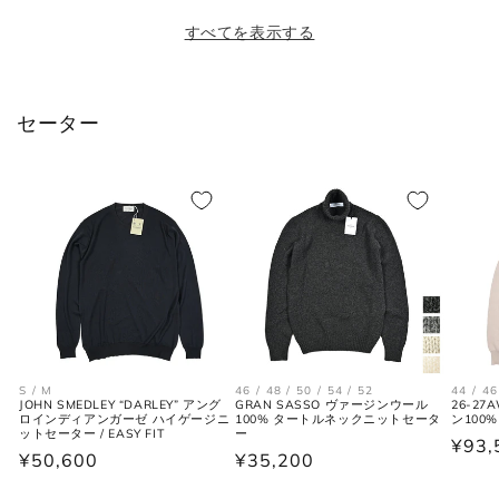
XL
52
34
42
すべてを表示する
2XL
54
35
44
セーター
シャツ (ネックサイズ表記)
首回り
JPN
IT
UK
(cm)
XS
37
44
34
S
38
46
36
S / M
46 / 48 / 50 / 54 / 52
44 / 46
JOHN SMEDLEY “DARLEY” アング
GRAN SASSO ヴァージンウール
26-27
M
39-40
48
38
ロインディアンガーゼ ハイゲージニ
100% タートルネックニットセータ
ン100
ットセーター / EASY FIT
ー
通
¥93,
通
¥50,600
通
¥35,200
L
41-42
50
40
常
常
常
価